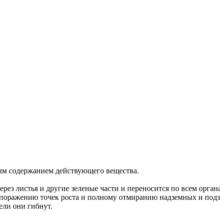
ым содержанием действующего вещества.
рез листья и другие зеленые части и переносится по всем орган
к поражению точек роста и полному отмиранию надземных и под
дели они гибнут.