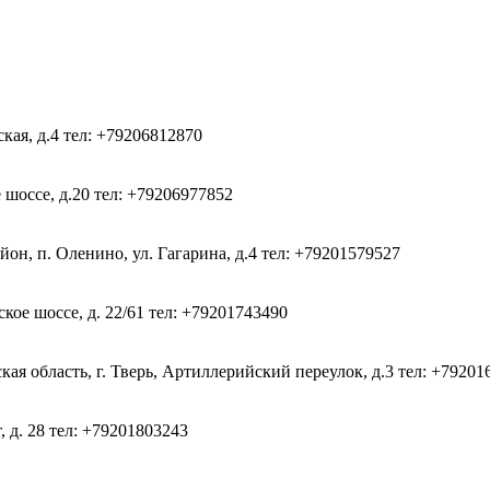
ская, д.4
тел: +79206812870
 шоссе, д.20
тел: +79206977852
он, п. Оленино, ул. Гагарина, д.4
тел: +79201579527
кое шоссе, д. 22/61
тел: +79201743490
ая область, г. Тверь, Артиллерийский переулок, д.3
тел: +79201
, д. 28
тел: +79201803243