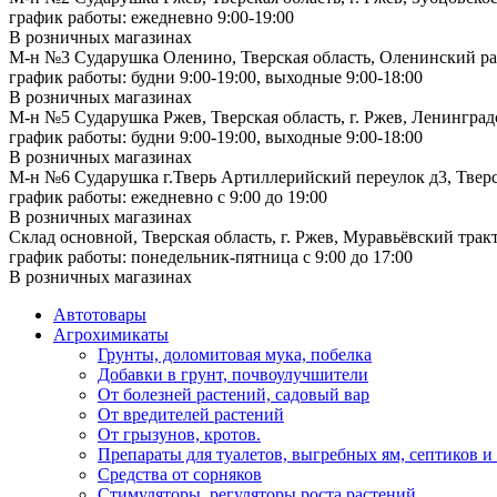
график работы: ежедневно 9:00-19:00
В розничных магазинах
М-н №3 Сударушка Оленино, Тверская область, Оленинский рай
график работы: будни 9:00-19:00, выходные 9:00-18:00
В розничных магазинах
М-н №5 Сударушка Ржев, Тверская область, г. Ржев, Ленинградс
график работы: будни 9:00-19:00, выходные 9:00-18:00
В розничных магазинах
М-н №6 Сударушка г.Тверь Артиллерийский переулок д3, Тверск
график работы: ежедневно с 9:00 до 19:00
В розничных магазинах
Склад основной, Тверская область, г. Ржев, Муравьёвский тракт
график работы: понедельник-пятница с 9:00 до 17:00
В розничных магазинах
Автотовары
Агрохимикаты
Грунты, доломитовая мука, побелка
Добавки в грунт, почвоулучшители
От болезней растений, садовый вар
От вредителей растений
От грызунов, кротов.
Препараты для туалетов, выгребных ям, септиков и
Средства от сорняков
Стимуляторы, регуляторы роста растений