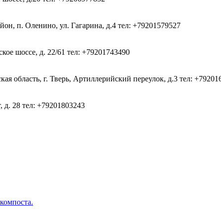
он, п. Оленино, ул. Гагарина, д.4
тел: +79201579527
кое шоссе, д. 22/61
тел: +79201743490
ая область, г. Тверь, Артиллерийский переулок, д.3
тел: +79201
, д. 28
тел: +79201803243
 компоста.