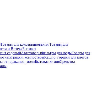
е
Товары для консервирования.
Товары для
лита и Витекс
Бытовая
ент садовый
Автотовары
Фильтры для воды
Товары для
вотных
Грядки, компостеры
Кашпо, горшки для цветов,
а от тараканов, моли
Бытовая химия
Средства
иалы