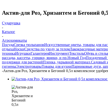
Актив-для Роз, Хризантем и Бегоний 0,
Сударушка
-
Каталог
-
Агрохимикаты
Посуда
Срезка тюльпанов
Искусственные цветы, товары для па
отдыха
Носки
Средства по уходу за телом
Лакокрасочные материа
техника
Игрушки
Галантерея
Инструмент
Текстиль
Обувь и стель
рассады, кассеты, горшки, ящики, и пр.
Новый Год
Посадочный 
поддержки для растений
Пленка, укрывной материал.
Садовый 
гигиены
Электротовары
Товары для кухни
Парниковые дуги, шп
-
Актив-для Роз, Хризантем и Бегоний 0,5л комплексное удобре