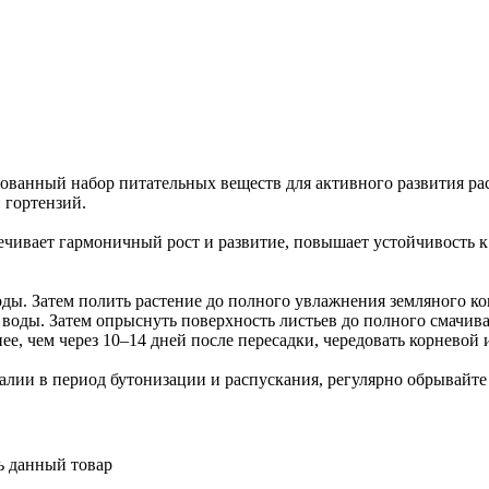
ованный набор питательных веществ для активного развития ра
 гортензий.
чивает гармоничный рост и развитие, повышает устойчивость 
оды. Затем полить растение до полного увлажнения земляного ко
 воды. Затем опрыснуть поверхность листьев до полного смачив
, чем через 10–14 дней после пересадки, чередовать корневой и
лии в период бутонизации и распускания, регулярно обрывайте
ь данный товар