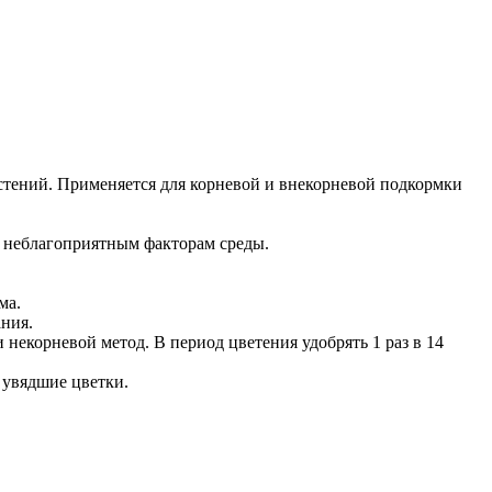
стений. Применяется для корневой и внекорневой подкормки
к неблагоприятным факторам среды.
ма.
ания.
 некорневой метод. В период цветения удобрять 1 раз в 14
 увядшие цветки.