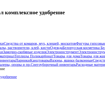
5л комплексное удобрение
схи
Средства от комаров, мух, клещей, москитов
Фигуры гипсовы
лы, растворители, клей, кисти
Одежда
Белорусская косметика Бе
ки
Замочно-скобяные изделия
Электроинструмент
Электроинструм
материал
Теплицы Поликарбонат
Товары для дома
Товары для жи
инвентарь
Парники
Канцтовары
Вазоны, ящики балконные
Средств
алеры, опоры и пр.
Снегоуборочный инвентарь
Расходные матер
ние