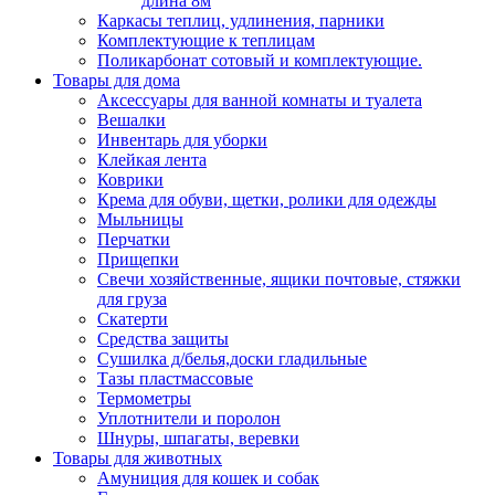
длина 8м
Каркасы теплиц, удлинения, парники
Комплектующие к теплицам
Поликарбонат сотовый и комплектующие.
Товары для дома
Аксессуары для ванной комнаты и туалета
Вешалки
Инвентарь для уборки
Клейкая лента
Коврики
Крема для обуви, щетки, ролики для одежды
Мыльницы
Перчатки
Прищепки
Свечи хозяйственные, ящики почтовые, стяжки
для груза
Скатерти
Средства защиты
Сушилка д/белья,доски гладильные
Тазы пластмассовые
Термометры
Уплотнители и поролон
Шнуры, шпагаты, веревки
Товары для животных
Амуниция для кошек и собак