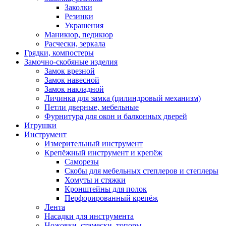
Заколки
Резинки
Украшения
Маникюр, педикюр
Расчески, зеркала
Грядки, компостеры
Замочно-скобяные изделия
Замок врезной
Замок навесной
Замок накладной
Личинка для замка (цилиндровый механизм)
Петли дверные, мебельные
Фурнитура для окон и балконных дверей
Игрушки
Инструмент
Измерительный инструмент
Крепёжный инструмент и крепёж
Саморезы
Скобы для мебельных степлеров и степлеры
Хомуты и стяжки
Кронштейны для полок
Перфорированный крепёж
Лента
Насадки для инструмента
Ножовки, стамески, топоры