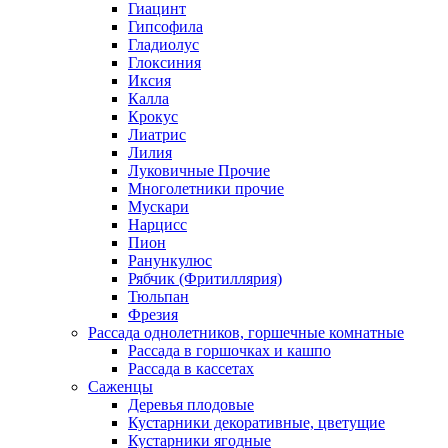
Гиацинт
Гипсофила
Гладиолус
Глоксиния
Иксия
Калла
Крокус
Лиатрис
Лилия
Луковичные Прочие
Многолетники прочие
Мускари
Нарцисс
Пион
Ранункулюс
Рябчик (Фритиллярия)
Тюльпан
Фрезия
Рассада однолетников, горшечные комнатные
Рассада в горшочках и кашпо
Рассада в кассетах
Саженцы
Деревья плодовые
Кустарники декоративные, цветущие
Кустарники ягодные