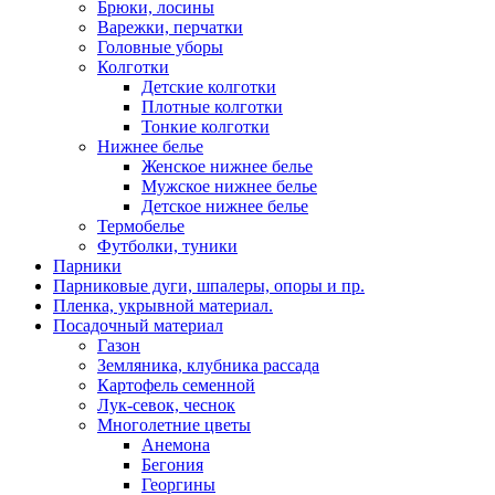
Брюки, лосины
Варежки, перчатки
Головные уборы
Колготки
Детские колготки
Плотные колготки
Тонкие колготки
Нижнее белье
Женское нижнее белье
Мужское нижнее белье
Детское нижнее белье
Термобелье
Футболки, туники
Парники
Парниковые дуги, шпалеры, опоры и пр.
Пленка, укрывной материал.
Посадочный материал
Газон
Земляника, клубника рассада
Картофель семенной
Лук-севок, чеснок
Многолетние цветы
Анемона
Бегония
Георгины