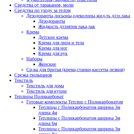
Средства от тараканов, моли
Средства по уходу за телом
Дезодоранты,лосьоны,одеколоны,жид-ть д/сн.лака
Дезодоранты
Жидкость д/снятия лака,лак
Крема
Детские крема
Крема для лица и тела
Крема для ног
Крема для рук
Наборы
Женские
Ср-ва для бритья (крема,станки,кассеты,лезвия)
Срезка тюльпанов
Текстиль
Текстиль для дома
Текстиль для кухни
Теплицы Поликарбонат
Готовые комплекты Теплиц с Поликарбонатом
Теплицы с Поликарбонатом ширина 3м
длина 4м
Теплицы с Поликарбонатом ширина 3м
длина 6м
Теплицы с Поликарбонатом ширина 3м