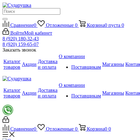
Сравнение
0
Отложенные
0
Корзина
0
пуста
0
Войти
Мой кабинет
8 (920) 180-32-43
8 (920) 159-65-07
Заказать звонок
О компании
Каталог
Доставка
Акции
Магазины
Конта
товаров
и оплата
Поставщикам
О компании
Каталог
Доставка
Акции
Магазины
Конта
товаров
и оплата
Поставщикам
Сравнение
0
Отложенные
0
Корзина
0
0