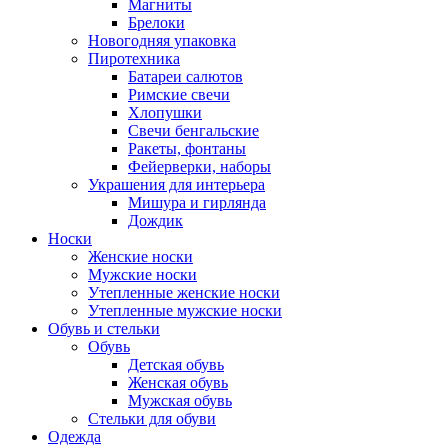
Магниты
Брелоки
Новогодняя упаковка
Пиротехника
Батареи салютов
Римские свечи
Хлопушки
Свечи бенгальские
Ракеты, фонтаны
Фейерверки, наборы
Украшения для интерьера
Мишура и гирлянда
Дождик
Носки
Женские носки
Мужские носки
Утепленные женские носки
Утепленные мужские носки
Обувь и стельки
Обувь
Детская обувь
Женская обувь
Мужская обувь
Стельки для обуви
Одежда