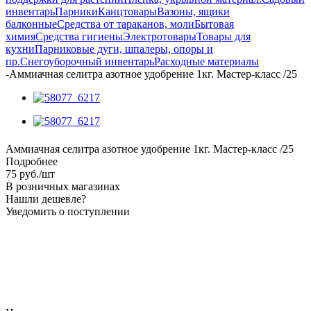
инвентарь
Парники
Канцтовары
Вазоны, ящики
балконные
Средства от тараканов, моли
Бытовая
химия
Средства гигиены
Электротовары
Товары для
кухни
Парниковые дуги, шпалеры, опоры и
пр.
Снегоуборочный инвентарь
Расходные материалы
-
Аммиачная селитра азотное удобрение 1кг. Мастер-класс /25
Аммиачная селитра азотное удобрение 1кг. Мастер-класс /25
Подробнее
75
руб.
/шт
В розничных магазинах
Нашли дешевле?
Уведомить о поступлении