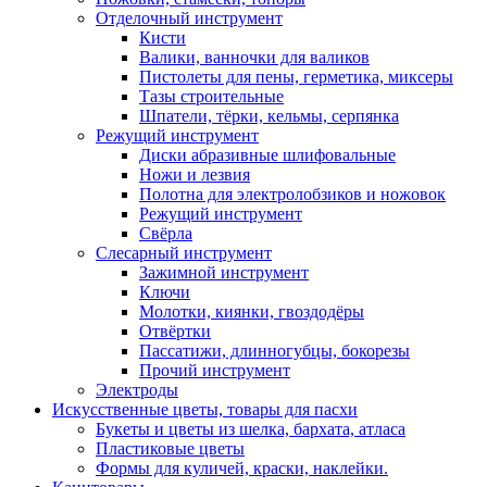
Отделочный инструмент
Кисти
Валики, ванночки для валиков
Пистолеты для пены, герметика, миксеры
Тазы строительные
Шпатели, тёрки, кельмы, серпянка
Режущий инструмент
Диски абразивные шлифовальные
Ножи и лезвия
Полотна для электролобзиков и ножовок
Режущий инструмент
Свёрла
Слесарный инструмент
Зажимной инструмент
Ключи
Молотки, киянки, гвоздодёры
Отвёртки
Пассатижи, длинногубцы, бокорезы
Прочий инструмент
Электроды
Искусственные цветы, товары для пасхи
Букеты и цветы из шелка, бархата, атласа
Пластиковые цветы
Формы для куличей, краски, наклейки.