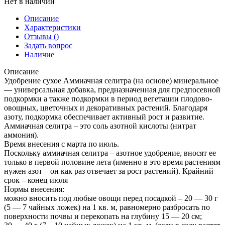
Нет в наличии
Описание
Характеристики
Отзывы
()
Задать вопрос
Наличие
Описание
Удобрение сухое Аммиачная селитра (на основе) минеральное
— универсальная добавка, предназначенная для предпосевной
подкормки а также подкормки в период вегетации плодово-
овощных, цветочных и декоративных растений. Благодаря
азоту, подкормка обеспечивает активный рост и развитие.
Аммиачная селитра – это соль азотной кислоты (нитрат
аммония).
Время внесения с марта по июль.
Поскольку аммиачная селитра – азотное удобрение, вносят ее
только в первой половине лета (именно в это время растениям
нужен азот – он как раз отвечает за рост растений). Крайний
срок – конец июля
Нормы внесения:
можно вносить под любые овощи перед посадкой – 20 — 30 г
(5 — 7 чайных ложек) на 1 кв. м, равномерно разбросать по
поверхности почвы и перекопать на глубину 15 — 20 см;