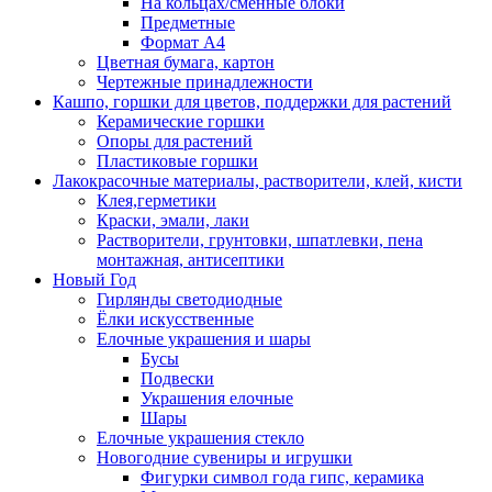
На кольцах/сменные блоки
Предметные
Формат А4
Цветная бумага, картон
Чертежные принадлежности
Кашпо, горшки для цветов, поддержки для растений
Керамические горшки
Опоры для растений
Пластиковые горшки
Лакокрасочные материалы, растворители, клей, кисти
Клея,герметики
Краски, эмали, лаки
Растворители, грунтовки, шпатлевки, пена
монтажная, антисептики
Новый Год
Гирлянды светодиодные
Ёлки искусственные
Елочные украшения и шары
Бусы
Подвески
Украшения елочные
Шары
Елочные украшения стекло
Новогодние сувениры и игрушки
Фигурки символ года гипс, керамика