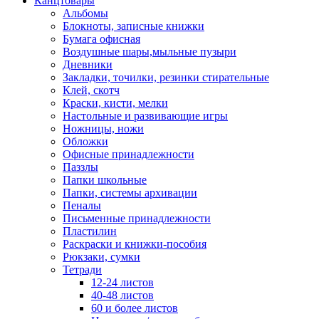
Канцтовары
Альбомы
Блокноты, записные книжки
Бумага офисная
Воздушные шары,мыльные пузыри
Дневники
Закладки, точилки, резинки стирательные
Клей, скотч
Краски, кисти, мелки
Настольные и развивающие игры
Ножницы, ножи
Обложки
Офисные принадлежности
Паззлы
Папки школьные
Папки, системы архивации
Пеналы
Письменные принадлежности
Пластилин
Раскраски и книжки-пособия
Рюкзаки, сумки
Тетради
12-24 листов
40-48 листов
60 и более листов