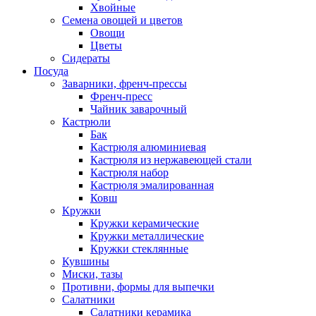
Хвойные
Семена овощей и цветов
Овощи
Цветы
Сидераты
Посуда
Заварники, френч-прессы
Френч-пресс
Чайник заварочный
Кастрюли
Бак
Кастрюля алюминиевая
Кастрюля из нержавеющей стали
Кастрюля набор
Кастрюля эмалированная
Ковш
Кружки
Кружки керамические
Кружки металлические
Кружки стеклянные
Кувшины
Миски, тазы
Противни, формы для выпечки
Салатники
Салатники керамика