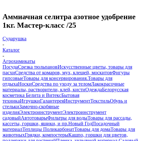
Аммиачная селитра азотное удобрение
1кг. Мастер-класс /25
Сударушка
-
Каталог
-
Агрохимикаты
Посуда
Срезка тюльпанов
Искусственные цветы, товары для
пасхи
Средства от комаров, мух, клещей, москитов
Фигуры
гипсовые
Товары для консервирования.
Товары для
отдыха
Носки
Средства по уходу за телом
Лакокрасочные
материалы, растворители, клей, кисти
Одежда
Белорусская
косметика Белита и Витекс
Бытовая
техника
Игрушки
Галантерея
Инструмент
Текстиль
Обувь и
стельки
Замочно-скобяные
изделия
Электроинструмент
Электроинструмент
садовый
Автотовары
Фильтры для воды
Товары для рассады,
кассеты, горшки, ящики, и пр.
Новый Год
Посадочный
материал
Теплицы Поликарбонат
Товары для дома
Товары для
животных
Грядки, компостеры
Кашпо, горшки для цветов,
поддержки для растений
Пленка, укрывной материал.
Садовый