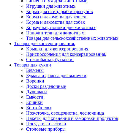
Гигиена и уход за животными
Игрушки для животных
Корма для птиц, рыб и грызунов
Корма и лакомства для кошек
Корма и лакомства для собак
Кормушки, поилки для животных
Наполнители для животных
Товары для сельскохозяйственных животных
Товары для консервирования.
Крышки для консервирования.
Приспособления для консервирования.
Стеклобанки, бутылки.
Товары для кухни
Безмены
Бумага и фольга для выпечки
Воронки
Доски разделочные
Дуршлаги
Емкости
Ершики
Контейнеры
Ножеточка, овощечистка, чесночница
Пакеты для хранения и заморозки продуктов
Посуда из пластика
Столовые приборы