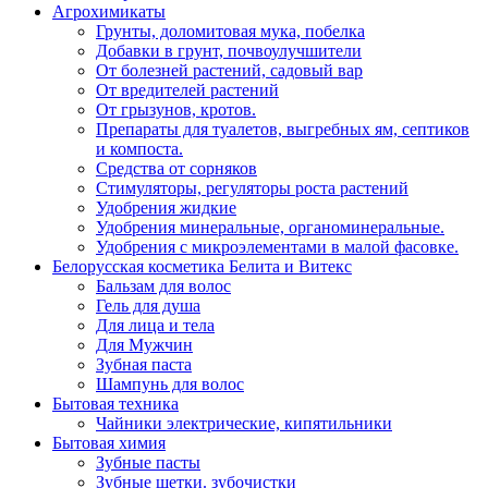
Агрохимикаты
Грунты, доломитовая мука, побелка
Добавки в грунт, почвоулучшители
От болезней растений, садовый вар
От вредителей растений
От грызунов, кротов.
Препараты для туалетов, выгребных ям, септиков
и компоста.
Средства от сорняков
Стимуляторы, регуляторы роста растений
Удобрения жидкие
Удобрения минеральные, органоминеральные.
Удобрения с микроэлементами в малой фасовке.
Белорусская косметика Белита и Витекс
Бальзам для волос
Гель для душа
Для лица и тела
Для Мужчин
Зубная паста
Шампунь для волос
Бытовая техника
Чайники электрические, кипятильники
Бытовая химия
Зубные пасты
Зубные щетки. зубочистки