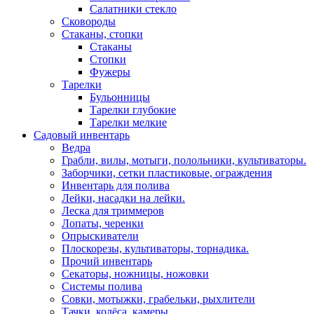
Салатники стекло
Сковороды
Стаканы, стопки
Стаканы
Стопки
Фужеры
Тарелки
Бульонницы
Тарелки глубокие
Тарелки мелкие
Садовый инвентарь
Ведра
Грабли, вилы, мотыги, полольники, культиваторы.
Заборчики, сетки пластиковые, ограждения
Инвентарь для полива
Лейки, насадки на лейки.
Леска для триммеров
Лопаты, черенки
Опрыскиватели
Плоскорезы, культиваторы, торнадика.
Прочий инвентарь
Секаторы, ножницы, ножовки
Системы полива
Совки, мотыжки, грабельки, рыхлители
Тачки, колёса, камеры