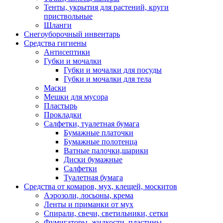
Тенты, укрытия для растений, круги
приствольные
Шланги
Снегоуборочный инвентарь
Средства гигиены
Антисептики
Губки и мочалки
Губки и мочалки для посуды
Губки и мочалки для тела
Маски
Мешки для мусора
Пластырь
Прокладки
Салфетки, туалетная бумага
Бумажные платочки
Бумажные полотенца
Ватные палочки,шарики
Диски бумажные
Салфетки
Туалетная бумага
Средства от комаров, мух, клещей, москитов
Аэрозоли, лосьоны, крема
Ленты и приманки от мух
Спирали, свечи, светильники, сетки
Фумигаторы, жидкости, пластины