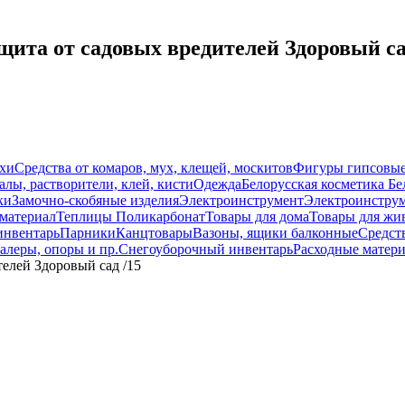
щита от садовых вредителей Здоровый са
схи
Средства от комаров, мух, клещей, москитов
Фигуры гипсовы
лы, растворители, клей, кисти
Одежда
Белорусская косметика Бе
ки
Замочно-скобяные изделия
Электроинструмент
Электроинструм
материал
Теплицы Поликарбонат
Товары для дома
Товары для жи
инвентарь
Парники
Канцтовары
Вазоны, ящики балконные
Средств
алеры, опоры и пр.
Снегоуборочный инвентарь
Расходные матер
телей Здоровый сад /15