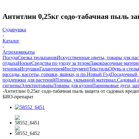
Антитлин 0,25кг содо-табачная пыль за
Сударушка
-
Каталог
-
Агрохимикаты
Посуда
Срезка тюльпанов
Искусственные цветы, товары для па
отдыха
Носки
Средства по уходу за телом
Лакокрасочные материа
техника
Игрушки
Галантерея
Инструмент
Текстиль
Обувь и стель
рассады, кассеты, горшки, ящики, и пр.
Новый Год
Посадочный 
поддержки для растений
Пленка, укрывной материал.
Садовый 
гигиены
Электротовары
Товары для кухни
Парниковые дуги, шп
-
Антитлин 0,25кг содо-табачная пыль защита от садовых вреди
БИО-препарат