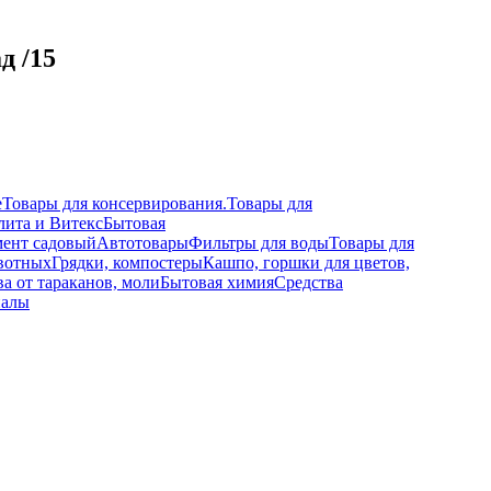
д /15
е
Товары для консервирования.
Товары для
лита и Витекс
Бытовая
ент садовый
Автотовары
Фильтры для воды
Товары для
вотных
Грядки, компостеры
Кашпо, горшки для цветов,
а от тараканов, моли
Бытовая химия
Средства
иалы