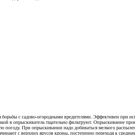
ля борьбы с садово-огородными вредителями. Эффективен при и
ливкой в опрыскиватель тщательно фильтруют. Опрыскивание пров
ую погоду. При опрыскивании надо добиваться мелкого распылен
чинают с верхних ярусов кроны, постепенно переходя к средни