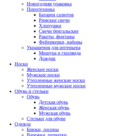
Новогодняя упаковка
Пиротехника
Батареи салютов
Римские свечи
Хлопушки
Свечи бенгальские
Ракеты, фонтаны
Фейерверки, наборы
Украшения для интерьера
Мишура и гирлянда
Дождик
Носки
Женские носки
Мужские носки
Утепленные женские носки
Утепленные мужские носки
Обувь и стельки
Обувь
Детская обувь
Женская обувь
Мужская обувь
Стельки для обуви
Одежда
Брюки, лосины
Варежки, перчатки