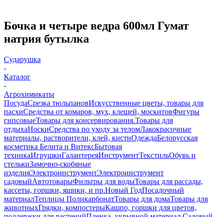
Бочка и четыре ведра 600мл Гумат
натрия бутылка
Сударушка
-
Каталог
-
Агрохимикаты
Посуда
Срезка тюльпанов
Искусственные цветы, товары для
пасхи
Средства от комаров, мух, клещей, москитов
Фигуры
гипсовые
Товары для консервирования.
Товары для
отдыха
Носки
Средства по уходу за телом
Лакокрасочные
материалы, растворители, клей, кисти
Одежда
Белорусская
косметика Белита и Витекс
Бытовая
техника
Игрушки
Галантерея
Инструмент
Текстиль
Обувь и
стельки
Замочно-скобяные
изделия
Электроинструмент
Электроинструмент
садовый
Автотовары
Фильтры для воды
Товары для рассады,
кассеты, горшки, ящики, и пр.
Новый Год
Посадочный
материал
Теплицы Поликарбонат
Товары для дома
Товары для
животных
Грядки, компостеры
Кашпо, горшки для цветов,
поддержки для растений
Пленка, укрывной материал.
Садовый