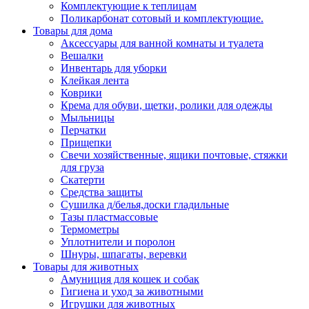
Комплектующие к теплицам
Поликарбонат сотовый и комплектующие.
Товары для дома
Аксессуары для ванной комнаты и туалета
Вешалки
Инвентарь для уборки
Клейкая лента
Коврики
Крема для обуви, щетки, ролики для одежды
Мыльницы
Перчатки
Прищепки
Свечи хозяйственные, ящики почтовые, стяжки
для груза
Скатерти
Средства защиты
Сушилка д/белья,доски гладильные
Тазы пластмассовые
Термометры
Уплотнители и поролон
Шнуры, шпагаты, веревки
Товары для животных
Амуниция для кошек и собак
Гигиена и уход за животными
Игрушки для животных