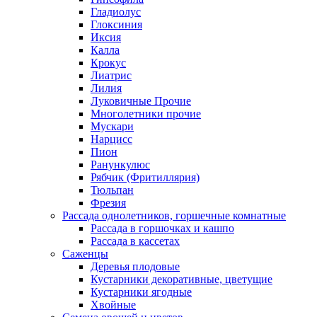
Гладиолус
Глоксиния
Иксия
Калла
Крокус
Лиатрис
Лилия
Луковичные Прочие
Многолетники прочие
Мускари
Нарцисс
Пион
Ранункулюс
Рябчик (Фритиллярия)
Тюльпан
Фрезия
Рассада однолетников, горшечные комнатные
Рассада в горшочках и кашпо
Рассада в кассетах
Саженцы
Деревья плодовые
Кустарники декоративные, цветущие
Кустарники ягодные
Хвойные