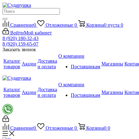
Сравнение
0
Отложенные
0
Корзина
0
пуста
0
Войти
Мой кабинет
8 (920) 180-32-43
8 (920) 159-65-07
Заказать звонок
О компании
Каталог
Доставка
Акции
Магазины
Конта
товаров
и оплата
Поставщикам
О компании
Каталог
Доставка
Акции
Магазины
Конта
товаров
и оплата
Поставщикам
Сравнение
0
Отложенные
0
Корзина
0
0