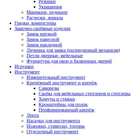
Резинки
Украшения
Маникюр, педикюр
Расчески, зеркала
Грядки, компостеры
Замочно-скобяные изделия
Замок врезной
Замок навесной
Замок накладной
Личинка для замка (цилиндровый механизм)
Петли дверные, мебельные
Фурнитура для окон и балконных дверей
Игрушки
Инструмент
Измерительный инструмент
Крепёжный инструмент и крепёж
Саморезы
Скобы для мебельных степлеров и степлеры
Хомуты и стяжки
Кронштейны для полок
Перфорированный крепёж
Лента
Насадки для инструмента
Ножовки, стамески, топоры
Отделочный инструмент