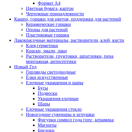
Формат А4
Цветная бумага, картон
Чертежные принадлежности
Кашпо, горшки для цветов, поддержки для растений
Керамические горшки
Опоры для растений
Пластиковые горшки
Лакокрасочные материалы, растворители, клей, кисти
Клея,герметики
Краски, эмали, лаки
Растворители, грунтовки, шпатлевки, пена
монтажная, антисептики
Новый Год
Гирлянды светодиодные
Ёлки искусственные
Елочные украшения и шары
Бусы
Подвески
Украшения елочные
Шары
Елочные украшения стекло
Новогодние сувениры и игрушки
Фигурки символ года гипс, керамика
Магниты
Брелоки