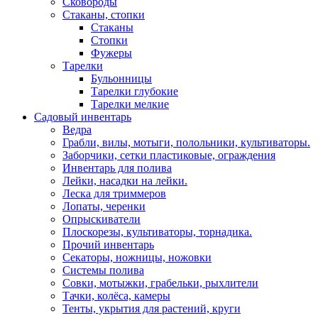
Сковороды
Стаканы, стопки
Стаканы
Стопки
Фужеры
Тарелки
Бульонницы
Тарелки глубокие
Тарелки мелкие
Садовый инвентарь
Ведра
Грабли, вилы, мотыги, полольники, культиваторы.
Заборчики, сетки пластиковые, ограждения
Инвентарь для полива
Лейки, насадки на лейки.
Леска для триммеров
Лопаты, черенки
Опрыскиватели
Плоскорезы, культиваторы, торнадика.
Прочий инвентарь
Секаторы, ножницы, ножовки
Системы полива
Совки, мотыжки, грабельки, рыхлители
Тачки, колёса, камеры
Тенты, укрытия для растений, круги