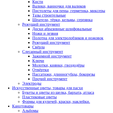
Кисти
Валики, ванночки для валиков
Пистолеты для пены, герметика, миксеры
Тазы строительные
Шпатели, тёрки, кельмы, серпянка
Режущий инструмент
Диски абразивные шлифовальные
Ножи и лезвия
Полотна для электролобзиков и ножовок
Режущий инструмент
Свёрла
Слесарный инструмент
Зажимной инструмент
Ключи
Молотки, киянки, гвоздодёры
Отвёртки
Пассатижи, длинногубцы, бокорезы
Прочий инструмент
Электроды
Искусственные цветы, товары для пасхи
Букеты и цветы из шелка, бархата, атласа
Пластиковые цветы
Формы для куличей, краски, наклейки.
Канцтовары
Альбомы