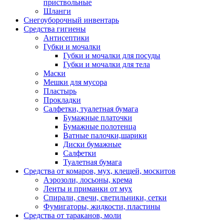
приствольные
Шланги
Снегоуборочный инвентарь
Средства гигиены
Антисептики
Губки и мочалки
Губки и мочалки для посуды
Губки и мочалки для тела
Маски
Мешки для мусора
Пластырь
Прокладки
Салфетки, туалетная бумага
Бумажные платочки
Бумажные полотенца
Ватные палочки,шарики
Диски бумажные
Салфетки
Туалетная бумага
Средства от комаров, мух, клещей, москитов
Аэрозоли, лосьоны, крема
Ленты и приманки от мух
Спирали, свечи, светильники, сетки
Фумигаторы, жидкости, пластины
Средства от тараканов, моли