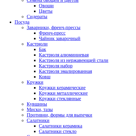
Семена овощей и цветов
Овощи
Цветы
Сидераты
Посуда
Заварники, френч-прессы
Френч-пресс
Чайник заварочный
Кастрюли
Бак
Кастрюля алюминиевая
Кастрюля из нержавеющей стали
Кастрюля набор
Кастрюля эмалированная
Ковш
Кружки
Кружки керамические
Кружки металлические
Кружки стеклянные
Кувшины
Миски, тазы
Противни, формы для выпечки
Салатники
Салатники керамика
Салатники стекло