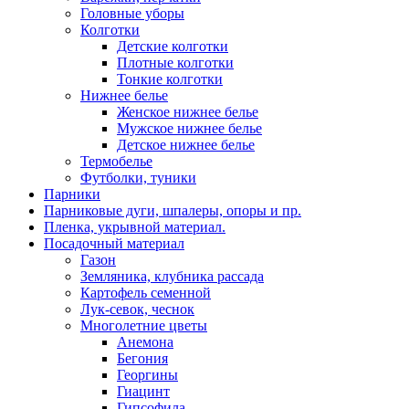
Головные уборы
Колготки
Детские колготки
Плотные колготки
Тонкие колготки
Нижнее белье
Женское нижнее белье
Мужское нижнее белье
Детское нижнее белье
Термобелье
Футболки, туники
Парники
Парниковые дуги, шпалеры, опоры и пр.
Пленка, укрывной материал.
Посадочный материал
Газон
Земляника, клубника рассада
Картофель семенной
Лук-севок, чеснок
Многолетние цветы
Анемона
Бегония
Георгины
Гиацинт
Гипсофила