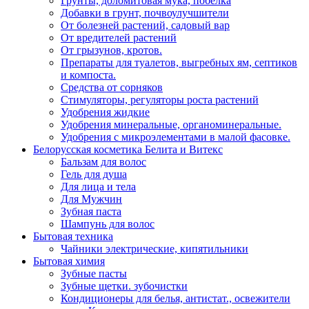
Грунты, доломитовая мука, побелка
Добавки в грунт, почвоулучшители
От болезней растений, садовый вар
От вредителей растений
От грызунов, кротов.
Препараты для туалетов, выгребных ям, септиков
и компоста.
Средства от сорняков
Стимуляторы, регуляторы роста растений
Удобрения жидкие
Удобрения минеральные, органоминеральные.
Удобрения с микроэлементами в малой фасовке.
Белорусская косметика Белита и Витекс
Бальзам для волос
Гель для душа
Для лица и тела
Для Мужчин
Зубная паста
Шампунь для волос
Бытовая техника
Чайники электрические, кипятильники
Бытовая химия
Зубные пасты
Зубные щетки. зубочистки
Кондиционеры для белья, антистат., освежители