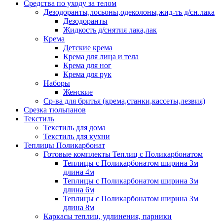
Средства по уходу за телом
Дезодоранты,лосьоны,одеколоны,жид-ть д/сн.лака
Дезодоранты
Жидкость д/снятия лака,лак
Крема
Детские крема
Крема для лица и тела
Крема для ног
Крема для рук
Наборы
Женские
Ср-ва для бритья (крема,станки,кассеты,лезвия)
Срезка тюльпанов
Текстиль
Текстиль для дома
Текстиль для кухни
Теплицы Поликарбонат
Готовые комплекты Теплиц с Поликарбонатом
Теплицы с Поликарбонатом ширина 3м
длина 4м
Теплицы с Поликарбонатом ширина 3м
длина 6м
Теплицы с Поликарбонатом ширина 3м
длина 8м
Каркасы теплиц, удлинения, парники