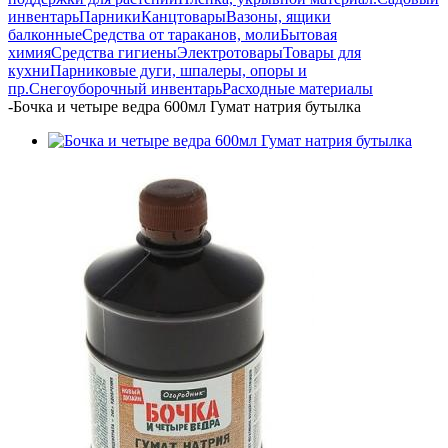
инвентарь
Парники
Канцтовары
Вазоны, ящики
балконные
Средства от тараканов, моли
Бытовая
химия
Средства гигиены
Электротовары
Товары для
кухни
Парниковые дуги, шпалеры, опоры и
пр.
Снегоуборочный инвентарь
Расходные материалы
-
Бочка и четыре ведра 600мл Гумат натрия бутылка