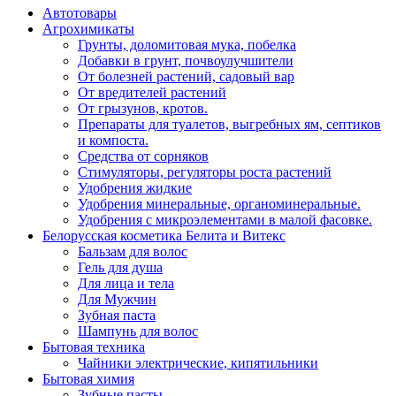
Автотовары
Агрохимикаты
Грунты, доломитовая мука, побелка
Добавки в грунт, почвоулучшители
От болезней растений, садовый вар
От вредителей растений
От грызунов, кротов.
Препараты для туалетов, выгребных ям, септиков
и компоста.
Средства от сорняков
Стимуляторы, регуляторы роста растений
Удобрения жидкие
Удобрения минеральные, органоминеральные.
Удобрения с микроэлементами в малой фасовке.
Белорусская косметика Белита и Витекс
Бальзам для волос
Гель для душа
Для лица и тела
Для Мужчин
Зубная паста
Шампунь для волос
Бытовая техника
Чайники электрические, кипятильники
Бытовая химия
Зубные пасты