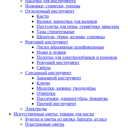
Насадки для инструмента
Ножовки, стамески, топоры
Отделочный инструмент
Кисти
Валики, ванночки для валиков
Пистолеты для пены, герметика, миксеры
Тазы строительные
Шпатели, тёрки, кельмы, серпянка
Режущий инструмент
Диски абразивные шлифовальные
Ножи и лезвия
Полотна для электролобзиков и ножовок
Режущий инструмент
Свёрла
Слесарный инструмент
Зажимной инструмент
Ключи
Молотки, киянки, гвоздодёры
Отвёртки
Пассатижи, длинногубцы, бокорезы
Прочий инструмент
Электроды
Искусственные цветы, товары для пасхи
Букеты и цветы из шелка, бархата, атласа
Пластиковые цветы