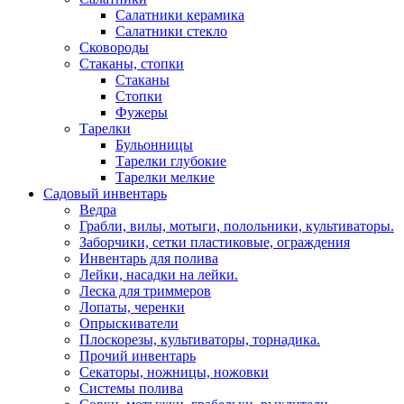
Салатники керамика
Салатники стекло
Сковороды
Стаканы, стопки
Стаканы
Стопки
Фужеры
Тарелки
Бульонницы
Тарелки глубокие
Тарелки мелкие
Садовый инвентарь
Ведра
Грабли, вилы, мотыги, полольники, культиваторы.
Заборчики, сетки пластиковые, ограждения
Инвентарь для полива
Лейки, насадки на лейки.
Леска для триммеров
Лопаты, черенки
Опрыскиватели
Плоскорезы, культиваторы, торнадика.
Прочий инвентарь
Секаторы, ножницы, ножовки
Системы полива