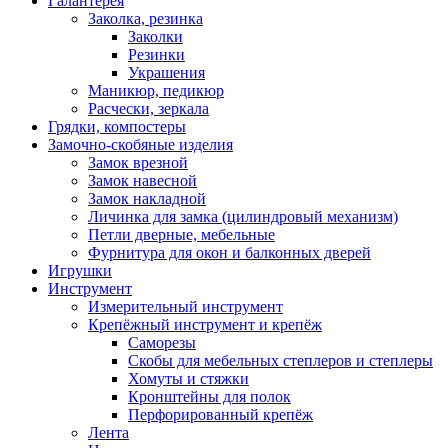
Галантерея
Заколка, резинка
Заколки
Резинки
Украшения
Маникюр, педикюр
Расчески, зеркала
Грядки, компостеры
Замочно-скобяные изделия
Замок врезной
Замок навесной
Замок накладной
Личинка для замка (цилиндровый механизм)
Петли дверные, мебельные
Фурнитура для окон и балконных дверей
Игрушки
Инструмент
Измерительный инструмент
Крепёжный инструмент и крепёж
Саморезы
Скобы для мебельных степлеров и степлеры
Хомуты и стяжки
Кронштейны для полок
Перфорированный крепёж
Лента