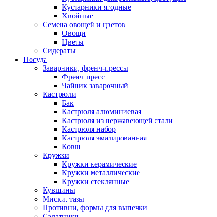
Кустарники ягодные
Хвойные
Семена овощей и цветов
Овощи
Цветы
Сидераты
Посуда
Заварники, френч-прессы
Френч-пресс
Чайник заварочный
Кастрюли
Бак
Кастрюля алюминиевая
Кастрюля из нержавеющей стали
Кастрюля набор
Кастрюля эмалированная
Ковш
Кружки
Кружки керамические
Кружки металлические
Кружки стеклянные
Кувшины
Миски, тазы
Противни, формы для выпечки
Салатники