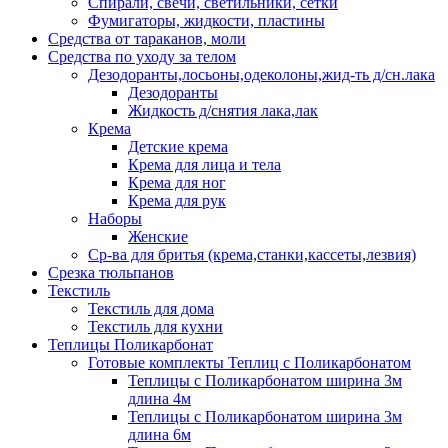
Спирали, свечи, светильники, сетки
Фумигаторы, жидкости, пластины
Средства от тараканов, моли
Средства по уходу за телом
Дезодоранты,лосьоны,одеколоны,жид-ть д/сн.лака
Дезодоранты
Жидкость д/снятия лака,лак
Крема
Детские крема
Крема для лица и тела
Крема для ног
Крема для рук
Наборы
Женские
Ср-ва для бритья (крема,станки,кассеты,лезвия)
Срезка тюльпанов
Текстиль
Текстиль для дома
Текстиль для кухни
Теплицы Поликарбонат
Готовые комплекты Теплиц с Поликарбонатом
Теплицы с Поликарбонатом ширина 3м
длина 4м
Теплицы с Поликарбонатом ширина 3м
длина 6м