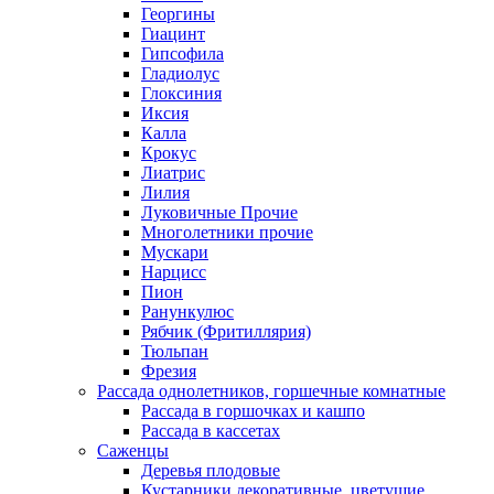
Георгины
Гиацинт
Гипсофила
Гладиолус
Глоксиния
Иксия
Калла
Крокус
Лиатрис
Лилия
Луковичные Прочие
Многолетники прочие
Мускари
Нарцисс
Пион
Ранункулюс
Рябчик (Фритиллярия)
Тюльпан
Фрезия
Рассада однолетников, горшечные комнатные
Рассада в горшочках и кашпо
Рассада в кассетах
Саженцы
Деревья плодовые
Кустарники декоративные, цветущие