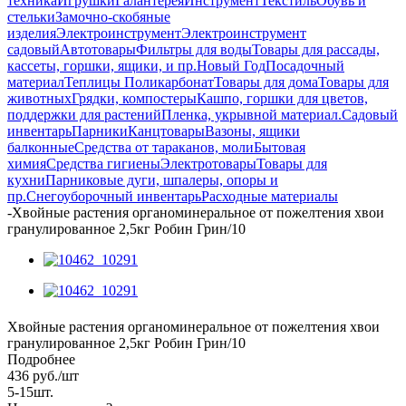
техника
Игрушки
Галантерея
Инструмент
Текстиль
Обувь и
стельки
Замочно-скобяные
изделия
Электроинструмент
Электроинструмент
садовый
Автотовары
Фильтры для воды
Товары для рассады,
кассеты, горшки, ящики, и пр.
Новый Год
Посадочный
материал
Теплицы Поликарбонат
Товары для дома
Товары для
животных
Грядки, компостеры
Кашпо, горшки для цветов,
поддержки для растений
Пленка, укрывной материал.
Садовый
инвентарь
Парники
Канцтовары
Вазоны, ящики
балконные
Средства от тараканов, моли
Бытовая
химия
Средства гигиены
Электротовары
Товары для
кухни
Парниковые дуги, шпалеры, опоры и
пр.
Снегоуборочный инвентарь
Расходные материалы
-
Хвойные растения органоминеральное от пожелтения хвои
гранулированное 2,5кг Робин Грин/10
Хвойные растения органоминеральное от пожелтения хвои
гранулированное 2,5кг Робин Грин/10
Подробнее
436
руб.
/шт
5-15шт.