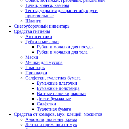
Совки, мотыжки, грабельки, рыхлители
Тачки, колёса, камеры
Тенты, укрытия для растений, круги
приствольные
Шланги
Снегоуборочный инвентарь
Средства гигиены
Антисептики
Губки и мочалки
Губки и мочалки для посуды
Губки и мочалки для тела
Маски
Мешки для мусора
Пластырь
Прокладки
Салфетки, туалетная бумага
Бумажные платочки
Бумажные полотенца
Ватные палочки,шарики
Диски бумажные
Салфетки
Туалетная бумага
Средства от комаров, мух, клещей, москитов
Аэрозоли, лосьоны, крема
Ленты и приманки от мух