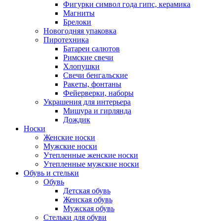
Фигурки символ года гипс, керамика
Магниты
Брелоки
Новогодняя упаковка
Пиротехника
Батареи салютов
Римские свечи
Хлопушки
Свечи бенгальские
Ракеты, фонтаны
Фейерверки, наборы
Украшения для интерьера
Мишура и гирлянда
Дождик
Носки
Женские носки
Мужские носки
Утепленные женские носки
Утепленные мужские носки
Обувь и стельки
Обувь
Детская обувь
Женская обувь
Мужская обувь
Стельки для обуви