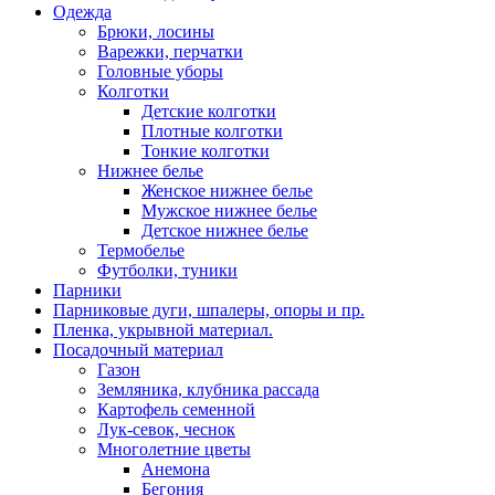
Одежда
Брюки, лосины
Варежки, перчатки
Головные уборы
Колготки
Детские колготки
Плотные колготки
Тонкие колготки
Нижнее белье
Женское нижнее белье
Мужское нижнее белье
Детское нижнее белье
Термобелье
Футболки, туники
Парники
Парниковые дуги, шпалеры, опоры и пр.
Пленка, укрывной материал.
Посадочный материал
Газон
Земляника, клубника рассада
Картофель семенной
Лук-севок, чеснок
Многолетние цветы
Анемона
Бегония