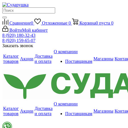
Сравнение
0
Отложенные
0
Корзина
0
пуста
0
Войти
Мой кабинет
8 (920) 180-32-43
8 (920) 159-65-07
Заказать звонок
О компании
Каталог
Доставка
Акции
Магазины
Конта
товаров
и оплата
Поставщикам
О компании
Каталог
Доставка
Акции
Магазины
Конта
товаров
и оплата
Поставщикам