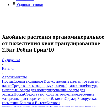
Одноклассники
Хвойные растения органоминеральное
от пожелтения хвои гранулированное
2,5кг Робин Грин/10
Сударушка
-
Каталог
-
Агрохимикаты
Посуда
Срезка тюльпанов
Искусственные цветы, товары для
пасхи
Средства от комаров, мух, клещей, москитов
Фигуры
гипсовые
Товары для консервирования.
Товары для
отдыха
Носки
Средства по уходу за телом
Лакокрасочные
материалы, растворители, клей, кисти
Одежда
Белорусская
косметика Белита и Витекс
Бытовая