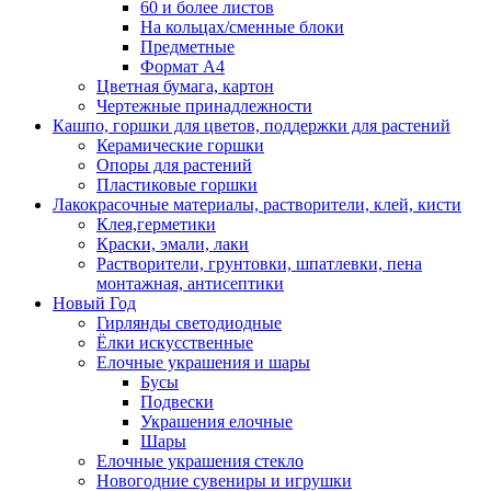
60 и более листов
На кольцах/сменные блоки
Предметные
Формат А4
Цветная бумага, картон
Чертежные принадлежности
Кашпо, горшки для цветов, поддержки для растений
Керамические горшки
Опоры для растений
Пластиковые горшки
Лакокрасочные материалы, растворители, клей, кисти
Клея,герметики
Краски, эмали, лаки
Растворители, грунтовки, шпатлевки, пена
монтажная, антисептики
Новый Год
Гирлянды светодиодные
Ёлки искусственные
Елочные украшения и шары
Бусы
Подвески
Украшения елочные
Шары
Елочные украшения стекло
Новогодние сувениры и игрушки