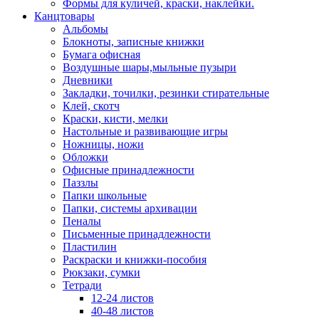
Формы для куличей, краски, наклейки.
Канцтовары
Альбомы
Блокноты, записные книжки
Бумага офисная
Воздушные шары,мыльные пузыри
Дневники
Закладки, точилки, резинки стирательные
Клей, скотч
Краски, кисти, мелки
Настольные и развивающие игры
Ножницы, ножи
Обложки
Офисные принадлежности
Паззлы
Папки школьные
Папки, системы архивации
Пеналы
Письменные принадлежности
Пластилин
Раскраски и книжки-пособия
Рюкзаки, сумки
Тетради
12-24 листов
40-48 листов