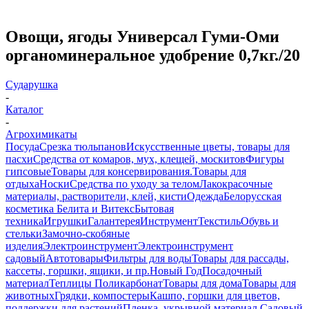
Овощи, ягоды Универсал Гуми-Оми
органоминеральное удобрение 0,7кг./20
Сударушка
-
Каталог
-
Агрохимикаты
Посуда
Срезка тюльпанов
Искусственные цветы, товары для
пасхи
Средства от комаров, мух, клещей, москитов
Фигуры
гипсовые
Товары для консервирования.
Товары для
отдыха
Носки
Средства по уходу за телом
Лакокрасочные
материалы, растворители, клей, кисти
Одежда
Белорусская
косметика Белита и Витекс
Бытовая
техника
Игрушки
Галантерея
Инструмент
Текстиль
Обувь и
стельки
Замочно-скобяные
изделия
Электроинструмент
Электроинструмент
садовый
Автотовары
Фильтры для воды
Товары для рассады,
кассеты, горшки, ящики, и пр.
Новый Год
Посадочный
материал
Теплицы Поликарбонат
Товары для дома
Товары для
животных
Грядки, компостеры
Кашпо, горшки для цветов,
поддержки для растений
Пленка, укрывной материал.
Садовый