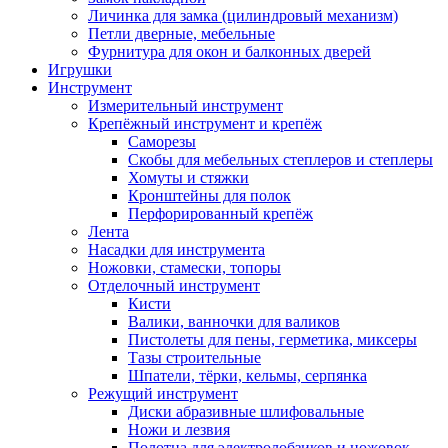
Личинка для замка (цилиндровый механизм)
Петли дверные, мебельные
Фурнитура для окон и балконных дверей
Игрушки
Инструмент
Измерительный инструмент
Крепёжный инструмент и крепёж
Саморезы
Скобы для мебельных степлеров и степлеры
Хомуты и стяжки
Кронштейны для полок
Перфорированный крепёж
Лента
Насадки для инструмента
Ножовки, стамески, топоры
Отделочный инструмент
Кисти
Валики, ванночки для валиков
Пистолеты для пены, герметика, миксеры
Тазы строительные
Шпатели, тёрки, кельмы, серпянка
Режущий инструмент
Диски абразивные шлифовальные
Ножи и лезвия
Полотна для электролобзиков и ножовок