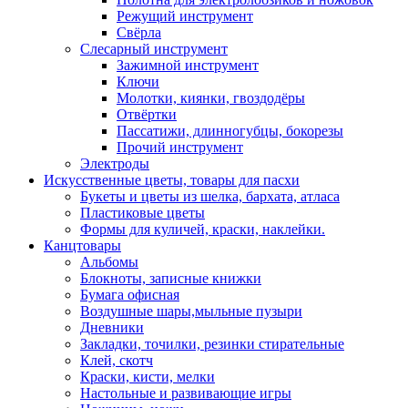
Режущий инструмент
Свёрла
Слесарный инструмент
Зажимной инструмент
Ключи
Молотки, киянки, гвоздодёры
Отвёртки
Пассатижи, длинногубцы, бокорезы
Прочий инструмент
Электроды
Искусственные цветы, товары для пасхи
Букеты и цветы из шелка, бархата, атласа
Пластиковые цветы
Формы для куличей, краски, наклейки.
Канцтовары
Альбомы
Блокноты, записные книжки
Бумага офисная
Воздушные шары,мыльные пузыри
Дневники
Закладки, точилки, резинки стирательные
Клей, скотч
Краски, кисти, мелки
Настольные и развивающие игры