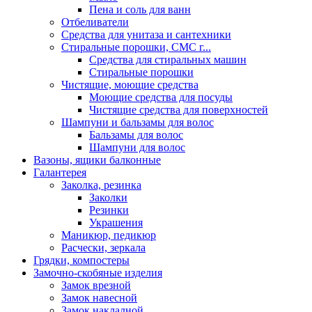
Пена и соль для ванн
Отбеливатели
Средства для унитаза и сантехники
Стиральные порошки, СМС г...
Средства для стиральных машин
Стиральные порошки
Чистящие, моющие средства
Моющие средства для посуды
Чистящие средства для поверхностей
Шампуни и бальзамы для волос
Бальзамы для волос
Шампуни для волос
Вазоны, ящики балконные
Галантерея
Заколка, резинка
Заколки
Резинки
Украшения
Маникюр, педикюр
Расчески, зеркала
Грядки, компостеры
Замочно-скобяные изделия
Замок врезной
Замок навесной
Замок накладной