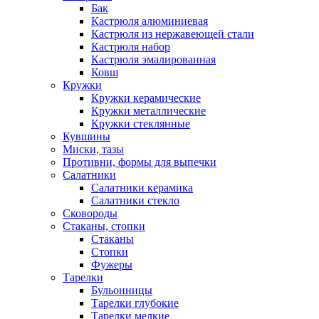
Бак
Кастрюля алюминиевая
Кастрюля из нержавеющей стали
Кастрюля набор
Кастрюля эмалированная
Ковш
Кружки
Кружки керамические
Кружки металлические
Кружки стеклянные
Кувшины
Миски, тазы
Противни, формы для выпечки
Салатники
Салатники керамика
Салатники стекло
Сковороды
Стаканы, стопки
Стаканы
Стопки
Фужеры
Тарелки
Бульонницы
Тарелки глубокие
Тарелки мелкие