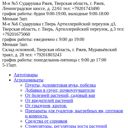
М-н №5 Сударушка Ржев, Тверская область, г. Ржев,
Ленинградское шоссе, д. 22/61
тел: +79201743490
график работы: будни 9:00-19:00, выходные 9:00-18:00
Меньше 5шт.
М-н №6 Сударушка г.Тверь Артиллерийский переулок д3,
Тверская область, г. Тверь, Артиллерийский переулок, д.3
тел:
+79201675060
график работы: ежедневно с 9:00 до 19:00
Меньше 5шт.
Склад основной, Тверская область, г. Ржев, Муравьёвский
тракт, д. 28
тел: +79201803243
график работы: понедельник-пятница с 9:00 до 17:00
5-15шт.
Автотовары
Агрохимикаты
Грунты, доломитовая мука, побелка
Добавки в грунт, почвоулучшители
От болезней растений, садовый вар
От вредителей растений
От грызунов, кротов.
Препараты для туалетов, выгребных ям, септиков
и компоста.
Средства от сорняков
Стимуляторы, регуляторы роста растений