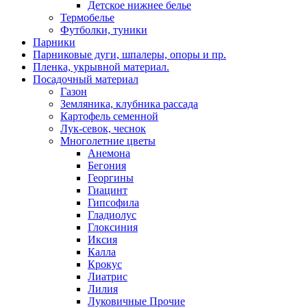
Детское нижнее белье
Термобелье
Футболки, туники
Парники
Парниковые дуги, шпалеры, опоры и пр.
Пленка, укрывной материал.
Посадочный материал
Газон
Земляника, клубника рассада
Картофель семенной
Лук-севок, чеснок
Многолетние цветы
Анемона
Бегония
Георгины
Гиацинт
Гипсофила
Гладиолус
Глоксиния
Иксия
Калла
Крокус
Лиатрис
Лилия
Луковичные Прочие