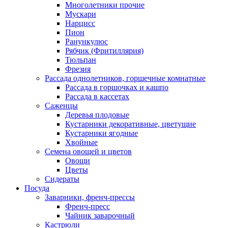
Многолетники прочие
Мускари
Нарцисс
Пион
Ранункулюс
Рябчик (Фритиллярия)
Тюльпан
Фрезия
Рассада однолетников, горшечные комнатные
Рассада в горшочках и кашпо
Рассада в кассетах
Саженцы
Деревья плодовые
Кустарники декоративные, цветущие
Кустарники ягодные
Хвойные
Семена овощей и цветов
Овощи
Цветы
Сидераты
Посуда
Заварники, френч-прессы
Френч-пресс
Чайник заварочный
Кастрюли