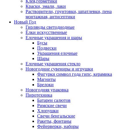
Клея,герметики
Краски, эмали, лаки
Растворители, грунтовки, шпатлевки, пена
монтажная, антисептики
Новый Год
Гирлянды светодиодные
Ёлки искусственные
Елочные украшения и шары
Бусы
Подвески
Украшения елочные
Шары
Елочные украшения стекло
Новогодние сувениры и игрушки
Фигурки символ года гипс, керамика
Магниты
Брелоки
Новогодняя упаковка
Пиротехника
Батареи салютов
Римские свечи
Хлопушки
Свечи бенгальские
Ракеты, фонтаны
Фейерверки, наборы