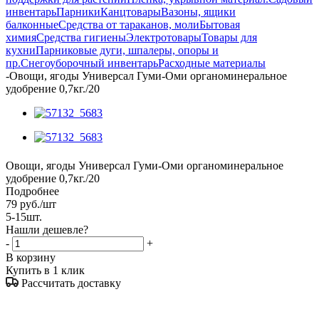
инвентарь
Парники
Канцтовары
Вазоны, ящики
балконные
Средства от тараканов, моли
Бытовая
химия
Средства гигиены
Электротовары
Товары для
кухни
Парниковые дуги, шпалеры, опоры и
пр.
Снегоуборочный инвентарь
Расходные материалы
-
Овощи, ягоды Универсал Гуми-Оми органоминеральное
удобрение 0,7кг./20
Овощи, ягоды Универсал Гуми-Оми органоминеральное
удобрение 0,7кг./20
Подробнее
79
руб.
/шт
5-15шт.
Нашли дешевле?
-
+
В корзину
Купить в 1 клик
Рассчитать доставку