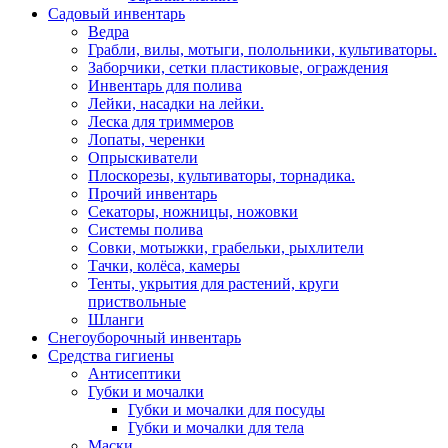
Садовый инвентарь
Ведра
Грабли, вилы, мотыги, полольники, культиваторы.
Заборчики, сетки пластиковые, ограждения
Инвентарь для полива
Лейки, насадки на лейки.
Леска для триммеров
Лопаты, черенки
Опрыскиватели
Плоскорезы, культиваторы, торнадика.
Прочий инвентарь
Секаторы, ножницы, ножовки
Системы полива
Совки, мотыжки, грабельки, рыхлители
Тачки, колёса, камеры
Тенты, укрытия для растений, круги
приствольные
Шланги
Снегоуборочный инвентарь
Средства гигиены
Антисептики
Губки и мочалки
Губки и мочалки для посуды
Губки и мочалки для тела
Маски