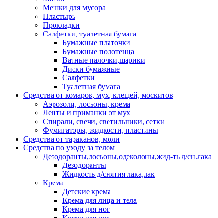
Мешки для мусора
Пластырь
Прокладки
Салфетки, туалетная бумага
Бумажные платочки
Бумажные полотенца
Ватные палочки,шарики
Диски бумажные
Салфетки
Туалетная бумага
Средства от комаров, мух, клещей, москитов
Аэрозоли, лосьоны, крема
Ленты и приманки от мух
Спирали, свечи, светильники, сетки
Фумигаторы, жидкости, пластины
Средства от тараканов, моли
Средства по уходу за телом
Дезодоранты,лосьоны,одеколоны,жид-ть д/сн.лака
Дезодоранты
Жидкость д/снятия лака,лак
Крема
Детские крема
Крема для лица и тела
Крема для ног
Крема для рук