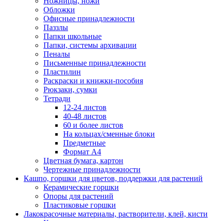
Ножницы, ножи
Обложки
Офисные принадлежности
Паззлы
Папки школьные
Папки, системы архивации
Пеналы
Письменные принадлежности
Пластилин
Раскраски и книжки-пособия
Рюкзаки, сумки
Тетради
12-24 листов
40-48 листов
60 и более листов
На кольцах/сменные блоки
Предметные
Формат А4
Цветная бумага, картон
Чертежные принадлежности
Кашпо, горшки для цветов, поддержки для растений
Керамические горшки
Опоры для растений
Пластиковые горшки
Лакокрасочные материалы, растворители, клей, кисти