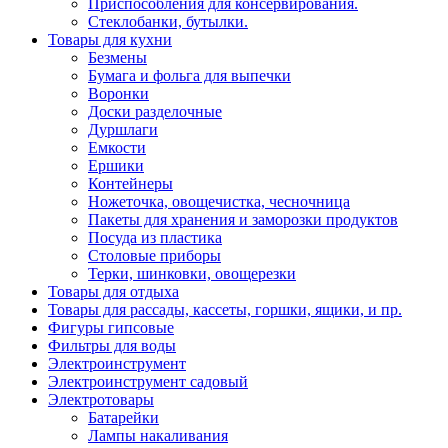
Приспособления для консервирования.
Стеклобанки, бутылки.
Товары для кухни
Безмены
Бумага и фольга для выпечки
Воронки
Доски разделочные
Дуршлаги
Емкости
Ершики
Контейнеры
Ножеточка, овощечистка, чесночница
Пакеты для хранения и заморозки продуктов
Посуда из пластика
Столовые приборы
Терки, шинковки, овощерезки
Товары для отдыха
Товары для рассады, кассеты, горшки, ящики, и пр.
Фигуры гипсовые
Фильтры для воды
Электроинструмент
Электроинструмент садовый
Электротовары
Батарейки
Лампы накаливания