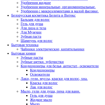
Удобрения жидкие
Удобрения минеральные, органоминеральные.
Удобрения с микроэлементами в малой фасовке.
Белорусская косметика Белита и Витекс
Бальзам для волос
Гель для душа
Для лица и тела
Для Мужчин
Зубная паста
Шампунь для волос
Бытовая техника
Чайники электрические, кипятильники
Бытовая химия
Зубные пасты
Зубные щетки. зубочистки
Кондиционеры для белья, антистат., освежители
Кондиционеры
Освежители
Лаки, гели. муссы, краски для волос, хна.
Краска для волос
Лак для волос
Мыло, гели для душа, пена для ванн.
Гель для душа
Жидкое мыло
Мыло