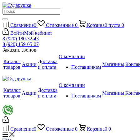
Сравнение
0
Отложенные
0
Корзина
0
пуста
0
Войти
Мой кабинет
8 (920) 180-32-43
8 (920) 159-65-07
Заказать звонок
О компании
Каталог
Доставка
Акции
Магазины
Конта
товаров
и оплата
Поставщикам
О компании
Каталог
Доставка
Акции
Магазины
Конта
товаров
и оплата
Поставщикам
Сравнение
0
Отложенные
0
Корзина
0
0