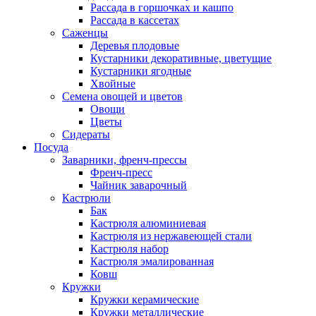
Рассада в горшочках и кашпо
Рассада в кассетах
Саженцы
Деревья плодовые
Кустарники декоративные, цветущие
Кустарники ягодные
Хвойные
Семена овощей и цветов
Овощи
Цветы
Сидераты
Посуда
Заварники, френч-прессы
Френч-пресс
Чайник заварочный
Кастрюли
Бак
Кастрюля алюминиевая
Кастрюля из нержавеющей стали
Кастрюля набор
Кастрюля эмалированная
Ковш
Кружки
Кружки керамические
Кружки металлические