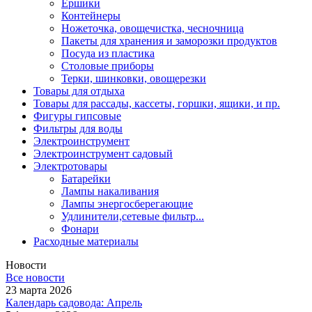
Ершики
Контейнеры
Ножеточка, овощечистка, чесночница
Пакеты для хранения и заморозки продуктов
Посуда из пластика
Столовые приборы
Терки, шинковки, овощерезки
Товары для отдыха
Товары для рассады, кассеты, горшки, ящики, и пр.
Фигуры гипсовые
Фильтры для воды
Электроинструмент
Электроинструмент садовый
Электротовары
Батарейки
Лампы накаливания
Лампы энергосберегающие
Удлинители,сетевые фильтр...
Фонари
Расходные материалы
Новости
Все новости
23 марта 2026
Календарь садовода: Апрель