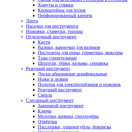
Хомуты и стяжки
Кронштейны для полок
Перфорированный крепёж
Лента
Насадки для инструмента
Ножовки, стамески, топоры
Отделочный инструмент
Кисти
Валики, ванночки для валиков
Пистолеты для пены, герметика, миксеры
Тазы строительные
Шпатели, тёрки, кельмы, серпянка
Режущий инструмент
Диски абразивные шлифовальные
Ножи и лезвия
Полотна для электролобзиков и ножовок
Режущий инструмент
Свёрла
Слесарный инструмент
Зажимной инструмент
Ключи
Молотки, киянки, гвоздодёры
Отвёртки
Пассатижи, длинногубцы, бокорезы