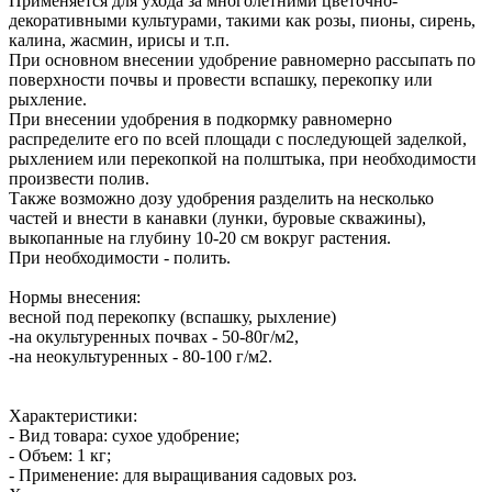
Применяется для ухода за многолетними цветочно-
декоративными культурами, такими как розы, пионы, сирень,
калина, жасмин, ирисы и т.п.
При основном внесении удобрение равномерно рассыпать по
поверхности почвы и провести вспашку, перекопку или
рыхление.
При внесении удобрения в подкормку равномерно
распределите его по всей площади с последующей заделкой,
рыхлением или перекопкой на полштыка, при необходимости
произвести полив.
Также возможно дозу удобрения разделить на несколько
частей и внести в канавки (лунки, буровые скважины),
выкопанные на глубину 10-20 см вокруг растения.
При необходимости - полить.
Нормы внесения:
весной под перекопку (вспашку, рыхление)
-на окультуренных почвах - 50-80г/м2,
-на неокультуренных - 80-100 г/м2.
Характеристики:
- Вид товара: сухое удобрение;
- Объем: 1 кг;
- Применение: для выращивания садовых роз.