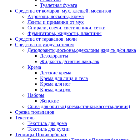
Туалетная бумага
Средства от комаров, мух, клещей, москитов
Аэрозоли, лосьоны, крема
Ленты и приманки от мух
Спирали, свечи, светильники, сетки
Фумигаторы, жидкости, пластины
Средства от тараканов, моли
Средства по уходу за телом
Дезодоранты,лосьоны,одеколоны,жид-ть д/сн.лака
Дезодоранты
Жидкость д/снятия лака,лак
Крема
Детские крема
Крема для лица и тела
Крема для ног
Крема для рук
Наборы
Женские
Ср-ва для бритья (крема,станки,кассеты,лезвия)
Срезка тюльпанов
Текстиль
Текстиль для дома
Текстиль для кухни
Теплицы Поликарбонат