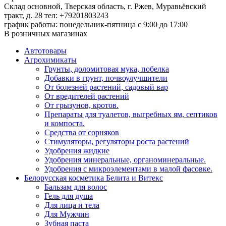
Склад основной, Тверская область, г. Ржев, Муравьёвский
тракт, д. 28
тел: +79201803243
график работы: понедельник-пятница с 9:00 до 17:00
В розничных магазинах
Автотовары
Агрохимикаты
Грунты, доломитовая мука, побелка
Добавки в грунт, почвоулучшители
От болезней растений, садовый вар
От вредителей растений
От грызунов, кротов.
Препараты для туалетов, выгребных ям, септиков
и компоста.
Средства от сорняков
Стимуляторы, регуляторы роста растений
Удобрения жидкие
Удобрения минеральные, органоминеральные.
Удобрения с микроэлементами в малой фасовке.
Белорусская косметика Белита и Витекс
Бальзам для волос
Гель для душа
Для лица и тела
Для Мужчин
Зубная паста