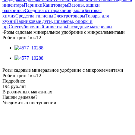
инвентарь
Парники
Канцтовары
Вазоны, ящики
балконные
Средства от тараканов, моли
Бытовая
химия
Средства гигиены
Электротовары
Товары для
кухни
Парниковые дуги, шпалеры, опоры и
пр.
Снегоуборочный инвентарь
Расходные материалы
-
Розы садовые минеральное удобрение с микроэлементами
Робин грин 1кг./12
Розы садовые минеральное удобрение с микроэлементами
Робин грин 1кг./12
Подробнее
194
руб.
/шт
В розничных магазинах
Нашли дешевле?
Уведомить о поступлении