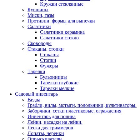
Кружки стеклянные
Кувшины
Миски, тазы
Противни, формы для выпечки
Салатники
Салатники керамика
Салатники стекло
Сковороды
Стаканы, стопки
Стаканы
Стопки
Фужеры
Тарелки
Бульонницы
Тарелки глубокие
Тарелки мелкие
Садовый инвентарь
Ведра
Грабли, вилы, мотыги, полольники, культиваторы.
Заборчики, сетки пластиковые, ограждения
Инвентарь для полива
Лейки, насадки на лейки.
Леска для триммеров
Лопаты, черенки
Опрыскиватели