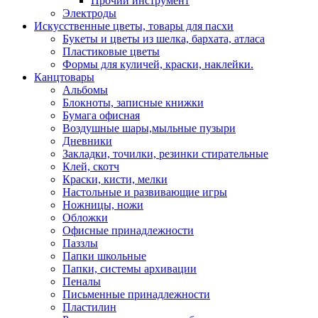
Прочий инструмент
Электроды
Искусственные цветы, товары для пасхи
Букеты и цветы из шелка, бархата, атласа
Пластиковые цветы
Формы для куличей, краски, наклейки.
Канцтовары
Альбомы
Блокноты, записные книжки
Бумага офисная
Воздушные шары,мыльные пузыри
Дневники
Закладки, точилки, резинки стирательные
Клей, скотч
Краски, кисти, мелки
Настольные и развивающие игры
Ножницы, ножи
Обложки
Офисные принадлежности
Паззлы
Папки школьные
Папки, системы архивации
Пеналы
Письменные принадлежности
Пластилин