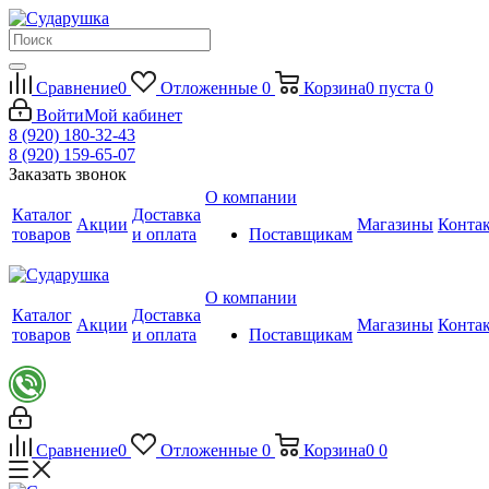
Сравнение
0
Отложенные
0
Корзина
0
пуста
0
Войти
Мой кабинет
8 (920) 180-32-43
8 (920) 159-65-07
Заказать звонок
О компании
Каталог
Доставка
Акции
Магазины
Конта
товаров
и оплата
Поставщикам
О компании
Каталог
Доставка
Акции
Магазины
Конта
товаров
и оплата
Поставщикам
Сравнение
0
Отложенные
0
Корзина
0
0