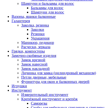
Шампуни и бальзамы для волос
Бальзамы для волос
Шампуни для волос
Вазоны, ящики балконные
Галантерея
Заколка, резинка
Заколки
Резинки
Украшения
Маникюр, педикюр
Расчески, зеркала
Грядки, компостеры
Замочно-скобяные изделия
Замок врезной
Замок навесной
Замок накладной
Личинка для замка (цилиндровый механизм)
Петли дверные, мебельные
Фурнитура для окон и балконных дверей
Игрушки
Инструмент
Измерительный инструмент
Крепёжный инструмент и крепёж
Саморезы
Скобы для мебельных степлеров и степлеры