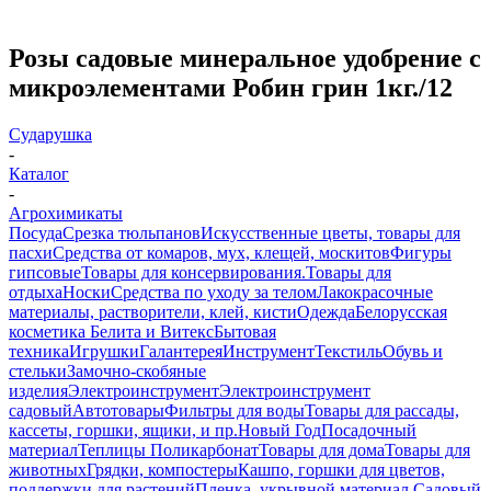
Розы садовые минеральное удобрение с
микроэлементами Робин грин 1кг./12
Сударушка
-
Каталог
-
Агрохимикаты
Посуда
Срезка тюльпанов
Искусственные цветы, товары для
пасхи
Средства от комаров, мух, клещей, москитов
Фигуры
гипсовые
Товары для консервирования.
Товары для
отдыха
Носки
Средства по уходу за телом
Лакокрасочные
материалы, растворители, клей, кисти
Одежда
Белорусская
косметика Белита и Витекс
Бытовая
техника
Игрушки
Галантерея
Инструмент
Текстиль
Обувь и
стельки
Замочно-скобяные
изделия
Электроинструмент
Электроинструмент
садовый
Автотовары
Фильтры для воды
Товары для рассады,
кассеты, горшки, ящики, и пр.
Новый Год
Посадочный
материал
Теплицы Поликарбонат
Товары для дома
Товары для
животных
Грядки, компостеры
Кашпо, горшки для цветов,
поддержки для растений
Пленка, укрывной материал.
Садовый