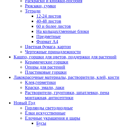
Раскраски и книжки-пособия
Рюкзаки, сумки
Тетради
12-24 листов
40-48 листов
60 и более листов
На кольцах/сменные блоки
Предметные
Формат А4
Цветная бумага, картон
Чертежные принадлежности
Кашпо, горшки для цветов, поддержки для растений
Керамические горшки
Опоры для растений
Пластиковые горшки
Лакокрасочные материалы, растворители, клей, кисти
Клея,герметики
Краски, эмали, лаки
Растворители, грунтовки, шпатлевки, пена
монтажная, антисептики
Новый Год
Гирлянды светодиодные
Ёлки искусственные
Елочные украшения и шары
Бусы