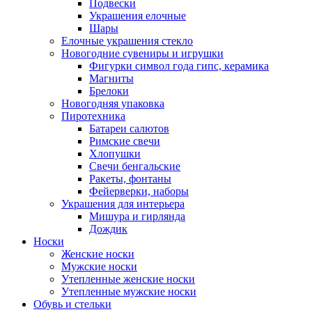
Подвески
Украшения елочные
Шары
Елочные украшения стекло
Новогодние сувениры и игрушки
Фигурки символ года гипс, керамика
Магниты
Брелоки
Новогодняя упаковка
Пиротехника
Батареи салютов
Римские свечи
Хлопушки
Свечи бенгальские
Ракеты, фонтаны
Фейерверки, наборы
Украшения для интерьера
Мишура и гирлянда
Дождик
Носки
Женские носки
Мужские носки
Утепленные женские носки
Утепленные мужские носки
Обувь и стельки