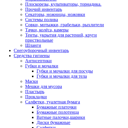
Плоскорезы, культиваторы, торнадика.
Прочий инвентарь
Секаторы, ножницы, ножовки
Системы полива
Совки, мотыжки, грабельки, рыхлители
Тачки, колёса, камеры
Тенты, укрытия для растений, круги
приствольные
Шланги
Снегоуборочный инвентарь
Средства гигиены
Антисептики
Губки и мочалки
Губки и мочалки для посуды
Губки и мочалки для тела
Маски
Мешки для мусора
Пластырь
Прокладки
Салфетки, туалетная бумага
Бумажные платочки
Бумажные полотенца
Ватные палочки,шарики
Диски бумажные
Салфетки