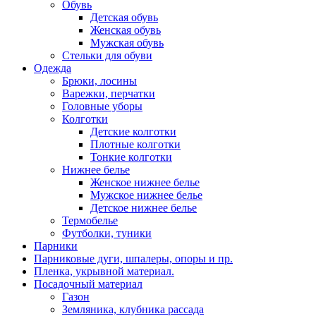
Обувь
Детская обувь
Женская обувь
Мужская обувь
Стельки для обуви
Одежда
Брюки, лосины
Варежки, перчатки
Головные уборы
Колготки
Детские колготки
Плотные колготки
Тонкие колготки
Нижнее белье
Женское нижнее белье
Мужское нижнее белье
Детское нижнее белье
Термобелье
Футболки, туники
Парники
Парниковые дуги, шпалеры, опоры и пр.
Пленка, укрывной материал.
Посадочный материал
Газон
Земляника, клубника рассада