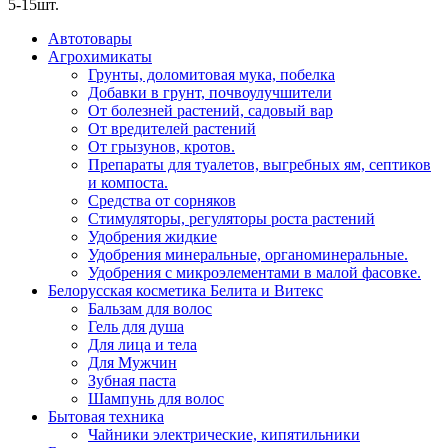
5-15шт.
Автотовары
Агрохимикаты
Грунты, доломитовая мука, побелка
Добавки в грунт, почвоулучшители
От болезней растений, садовый вар
От вредителей растений
От грызунов, кротов.
Препараты для туалетов, выгребных ям, септиков
и компоста.
Средства от сорняков
Стимуляторы, регуляторы роста растений
Удобрения жидкие
Удобрения минеральные, органоминеральные.
Удобрения с микроэлементами в малой фасовке.
Белорусская косметика Белита и Витекс
Бальзам для волос
Гель для душа
Для лица и тела
Для Мужчин
Зубная паста
Шампунь для волос
Бытовая техника
Чайники электрические, кипятильники