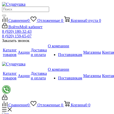
Сравнение
0
Отложенные
0
Корзина
0
пуста
0
Войти
Мой кабинет
8 (920) 180-32-43
8 (920) 159-65-07
Заказать звонок
О компании
Каталог
Доставка
Акции
Магазины
Конта
товаров
и оплата
Поставщикам
О компании
Каталог
Доставка
Акции
Магазины
Конта
товаров
и оплата
Поставщикам
Сравнение
0
Отложенные
0
Корзина
0
0