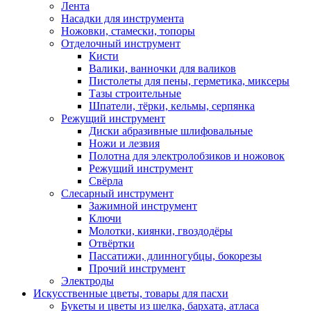
Лента
Насадки для инструмента
Ножовки, стамески, топоры
Отделочный инструмент
Кисти
Валики, ванночки для валиков
Пистолеты для пены, герметика, миксеры
Тазы строительные
Шпатели, тёрки, кельмы, серпянка
Режущий инструмент
Диски абразивные шлифовальные
Ножи и лезвия
Полотна для электролобзиков и ножовок
Режущий инструмент
Свёрла
Слесарный инструмент
Зажимной инструмент
Ключи
Молотки, киянки, гвоздодёры
Отвёртки
Пассатижи, длинногубцы, бокорезы
Прочий инструмент
Электроды
Искусственные цветы, товары для пасхи
Букеты и цветы из шелка, бархата, атласа