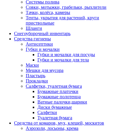
Системы полива
Совки, мотыжки, грабельки, рыхлители
Тачки, колёса, камеры
Тенты, укрытия для растений, круги
приствольные
Шланги
Снегоуборочный инвентарь
Средства гигиены
Антисептики
Губки и мочалки
Губки и мочалки для посуды
Губки и мочалки для тела
Маски
Мешки для мусора
Пластырь
Прокладки
Салфетки, туалетная бумага
Бумажные платочки
Бумажные полотенца
Ватные палочки,шарики
Диски бумажные
Салфетки
Туалетная бумага
Средства от комаров, мух, клещей, москитов
Аэрозоли, лосьоны, крема