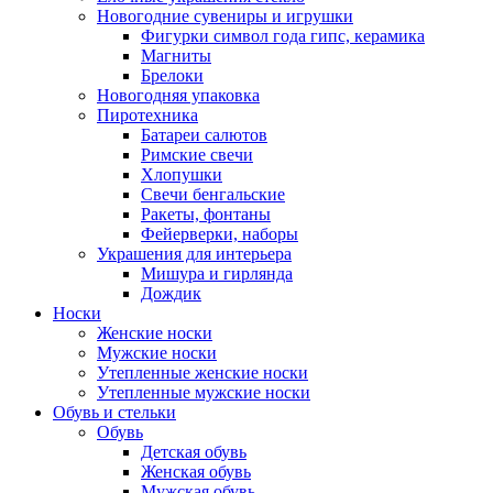
Новогодние сувениры и игрушки
Фигурки символ года гипс, керамика
Магниты
Брелоки
Новогодняя упаковка
Пиротехника
Батареи салютов
Римские свечи
Хлопушки
Свечи бенгальские
Ракеты, фонтаны
Фейерверки, наборы
Украшения для интерьера
Мишура и гирлянда
Дождик
Носки
Женские носки
Мужские носки
Утепленные женские носки
Утепленные мужские носки
Обувь и стельки
Обувь
Детская обувь
Женская обувь
Мужская обувь