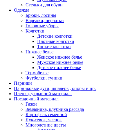
Стельки для обуви
Одежда
Брюки, лосины
Варежки, перчатки
Головные уборы
Колготки
Детские колготки
Плотные колготки
Тонкие колготки
Нижнее белье
Женское нижнее белье
Мужское нижнее белье
Детское нижнее белье
Термобелье
Футболки, туники
Парники
Парниковые дуги, шпалеры, опоры и пр.
Пленка, укрывной материал.
Посадочный материал
Газон
Земляника, клубника рассада
Картофель семенной
Лук-севок, чеснок
Многолетние цветы