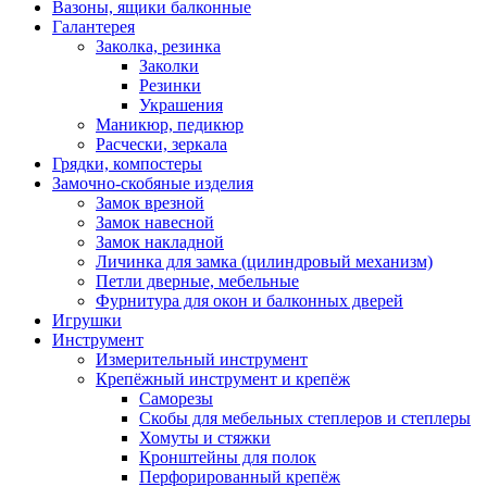
Вазоны, ящики балконные
Галантерея
Заколка, резинка
Заколки
Резинки
Украшения
Маникюр, педикюр
Расчески, зеркала
Грядки, компостеры
Замочно-скобяные изделия
Замок врезной
Замок навесной
Замок накладной
Личинка для замка (цилиндровый механизм)
Петли дверные, мебельные
Фурнитура для окон и балконных дверей
Игрушки
Инструмент
Измерительный инструмент
Крепёжный инструмент и крепёж
Саморезы
Скобы для мебельных степлеров и степлеры
Хомуты и стяжки
Кронштейны для полок
Перфорированный крепёж