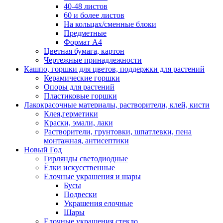
40-48 листов
60 и более листов
На кольцах/сменные блоки
Предметные
Формат А4
Цветная бумага, картон
Чертежные принадлежности
Кашпо, горшки для цветов, поддержки для растений
Керамические горшки
Опоры для растений
Пластиковые горшки
Лакокрасочные материалы, растворители, клей, кисти
Клея,герметики
Краски, эмали, лаки
Растворители, грунтовки, шпатлевки, пена
монтажная, антисептики
Новый Год
Гирлянды светодиодные
Ёлки искусственные
Елочные украшения и шары
Бусы
Подвески
Украшения елочные
Шары
Елочные украшения стекло