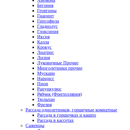
Анемона
Бегония
Георгины
Гиацинт
Гипсофила
Гладиолус
Глоксиния
Иксия
Калла
Крокус
Лиатрис
Лилия
Луковичные Прочие
Многолетники прочие
Мускари
Нарцисс
Пион
Ранункулюс
Рябчик (Фритиллярия)
Тюльпан
Фрезия
Рассада однолетников, горшечные комнатные
Рассада в горшочках и кашпо
Рассада в кассетах
Саженцы