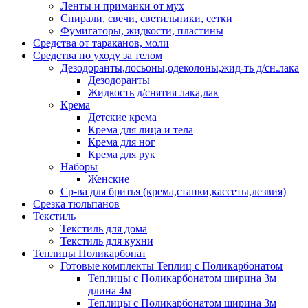
Ленты и приманки от мух
Спирали, свечи, светильники, сетки
Фумигаторы, жидкости, пластины
Средства от тараканов, моли
Средства по уходу за телом
Дезодоранты,лосьоны,одеколоны,жид-ть д/сн.лака
Дезодоранты
Жидкость д/снятия лака,лак
Крема
Детские крема
Крема для лица и тела
Крема для ног
Крема для рук
Наборы
Женские
Ср-ва для бритья (крема,станки,кассеты,лезвия)
Срезка тюльпанов
Текстиль
Текстиль для дома
Текстиль для кухни
Теплицы Поликарбонат
Готовые комплекты Теплиц с Поликарбонатом
Теплицы с Поликарбонатом ширина 3м
длина 4м
Теплицы с Поликарбонатом ширина 3м