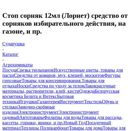
Стоп сорняк 12мл (Лорнет) средство от
сорняков избирательного действия, на
газоне, и пр.
Сударушка
-
Каталог
-
Агрохимикаты
Посуда
Срезка тюльпанов
Искусственные цветы, товары для
пасхи
Средства от комаров, мух, клещей, москитов
Фигуры
гипсовые
Товары для консервирования.
Товары для
отдыха
Носки
Средства по уходу за телом
Лакокрасочные
материалы, растворители, клей, кисти
Одежда
Белорусская
косметика Белита и Витекс
Бытовая
техника
Игрушки
Галантерея
Инструмент
Текстиль
Обувь и
стельки
Замочно-скобяные
изделия
Электроинструмент
Электроинструмент
садовый
Автотовары
Фильтры для воды
Товары для рассады,
кассеты, горшки, ящики, и пр.
Новый Год
Посадочный
материал
Теплицы Поликарбонат
Товары для дома
Товары для