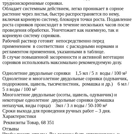
трудноискоренимые сорняки.
Обладает системным действием, легко проникает в сорное
растение через листья, быстро распространяется по нему,
включая корневую систему, блокируя точки роста. Подавление
роста сорняков происходит в течение нескольких часов после
проведения обработки. Уничтожает как наземную, так и
корневую систему сорняков.
Рабочий раствор готовят непосредственно перед
применением в соответствии с расходными нормами и
регламентом применения, указанными в таблице.
В случае повышенной засоренности и активной вегетации
сорняков использовать максимально рекомендуемую дозу.
Однолетние двудольные сорняки 1,5 мл / 5 л воды / 100 м²
Однолетние и многолетние двудольные сорняки (одуванчик,
подорожник, щавель, тысячелистник, ромашка и др.) 6 мл /
5 л воды / 100 м²
Многолетние двудольные (осоты, щавель, одуванчик) и
некоторые однолетние двудольные сорняки (ромашка
непахучая, виды горца) 3мл / 3 л воды / 50-100 м²
Сроки выхода для проведения ручных работ – 3 дня.
Характеристики
Реквизиты
Товар, 68 351
Отзывы