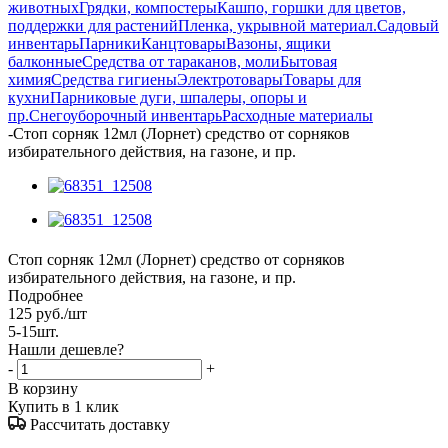
животных
Грядки, компостеры
Кашпо, горшки для цветов,
поддержки для растений
Пленка, укрывной материал.
Садовый
инвентарь
Парники
Канцтовары
Вазоны, ящики
балконные
Средства от тараканов, моли
Бытовая
химия
Средства гигиены
Электротовары
Товары для
кухни
Парниковые дуги, шпалеры, опоры и
пр.
Снегоуборочный инвентарь
Расходные материалы
-
Стоп сорняк 12мл (Лорнет) средство от сорняков
избирательного действия, на газоне, и пр.
Стоп сорняк 12мл (Лорнет) средство от сорняков
избирательного действия, на газоне, и пр.
Подробнее
125
руб.
/шт
5-15шт.
Нашли дешевле?
-
+
В корзину
Купить в 1 клик
Рассчитать доставку