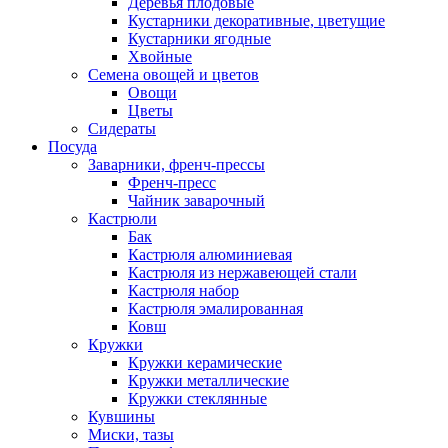
Деревья плодовые
Кустарники декоративные, цветущие
Кустарники ягодные
Хвойные
Семена овощей и цветов
Овощи
Цветы
Сидераты
Посуда
Заварники, френч-прессы
Френч-пресс
Чайник заварочный
Кастрюли
Бак
Кастрюля алюминиевая
Кастрюля из нержавеющей стали
Кастрюля набор
Кастрюля эмалированная
Ковш
Кружки
Кружки керамические
Кружки металлические
Кружки стеклянные
Кувшины
Миски, тазы