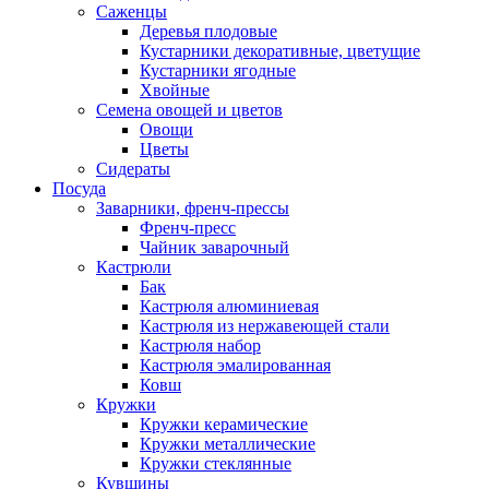
Саженцы
Деревья плодовые
Кустарники декоративные, цветущие
Кустарники ягодные
Хвойные
Семена овощей и цветов
Овощи
Цветы
Сидераты
Посуда
Заварники, френч-прессы
Френч-пресс
Чайник заварочный
Кастрюли
Бак
Кастрюля алюминиевая
Кастрюля из нержавеющей стали
Кастрюля набор
Кастрюля эмалированная
Ковш
Кружки
Кружки керамические
Кружки металлические
Кружки стеклянные
Кувшины