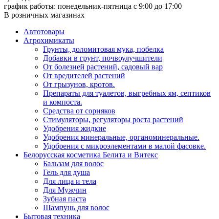
график работы: понедельник-пятница с 9:00 до 17:00
В розничных магазинах
Автотовары
Агрохимикаты
Грунты, доломитовая мука, побелка
Добавки в грунт, почвоулучшители
От болезней растений, садовый вар
От вредителей растений
От грызунов, кротов.
Препараты для туалетов, выгребных ям, септиков
и компоста.
Средства от сорняков
Стимуляторы, регуляторы роста растений
Удобрения жидкие
Удобрения минеральные, органоминеральные.
Удобрения с микроэлементами в малой фасовке.
Белорусская косметика Белита и Витекс
Бальзам для волос
Гель для душа
Для лица и тела
Для Мужчин
Зубная паста
Шампунь для волос
Бытовая техника