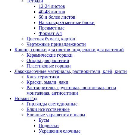
Тетради
12-24 листов
40-48 листов
60 и более листов
На кольцах/сменные блоки
Предметные
Формат А4
Цветная бумага, картон
Чертежные принадлежности
Кашпо, горшки для цветов, поддержки для растений
Керамические горшки
Опоры для растений
Пластиковые горшки
Лакокрасочные материалы, растворители, клей, кисти
Клея,герметики
Краски, эмали, лаки
Растворители, грунтовки, шпатлевки, пена
монтажная, антисептики
Новый Год
Гирлянды светодиодные
Ёлки искусственные
Елочные украшения и шары
Бусы
Подвески
Украшения елочные