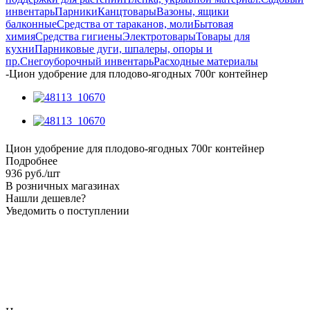
инвентарь
Парники
Канцтовары
Вазоны, ящики
балконные
Средства от тараканов, моли
Бытовая
химия
Средства гигиены
Электротовары
Товары для
кухни
Парниковые дуги, шпалеры, опоры и
пр.
Снегоуборочный инвентарь
Расходные материалы
-
Цион удобрение для плодово-ягодных 700г контейнер
Цион удобрение для плодово-ягодных 700г контейнер
Подробнее
936
руб.
/шт
В розничных магазинах
Нашли дешевле?
Уведомить о поступлении