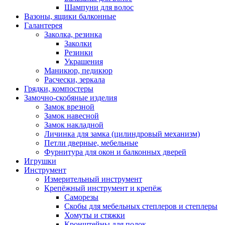
Шампуни для волос
Вазоны, ящики балконные
Галантерея
Заколка, резинка
Заколки
Резинки
Украшения
Маникюр, педикюр
Расчески, зеркала
Грядки, компостеры
Замочно-скобяные изделия
Замок врезной
Замок навесной
Замок накладной
Личинка для замка (цилиндровый механизм)
Петли дверные, мебельные
Фурнитура для окон и балконных дверей
Игрушки
Инструмент
Измерительный инструмент
Крепёжный инструмент и крепёж
Саморезы
Скобы для мебельных степлеров и степлеры
Хомуты и стяжки
Кронштейны для полок