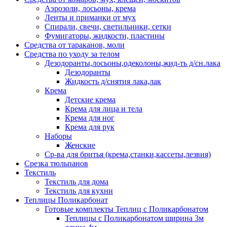
Аэрозоли, лосьоны, крема
Ленты и приманки от мух
Спирали, свечи, светильники, сетки
Фумигаторы, жидкости, пластины
Средства от тараканов, моли
Средства по уходу за телом
Дезодоранты,лосьоны,одеколоны,жид-ть д/сн.лака
Дезодоранты
Жидкость д/снятия лака,лак
Крема
Детские крема
Крема для лица и тела
Крема для ног
Крема для рук
Наборы
Женские
Ср-ва для бритья (крема,станки,кассеты,лезвия)
Срезка тюльпанов
Текстиль
Текстиль для дома
Текстиль для кухни
Теплицы Поликарбонат
Готовые комплекты Теплиц с Поликарбонатом
Теплицы с Поликарбонатом ширина 3м