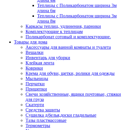
длина 4м
Теплицы с Поликарбонатом ширина 3м
длина 6м
Теплицы с Поликарбонатом ширина 3м
длина 8м
Каркасы теплиц, удлинения, парники
Комплектующие к теплицам
Поликарбонат сотовый и комплектующие.
Товары для дома
Аксессуары для ванной комнаты и туалета
Вешалки
Инвентарь для уборки
Клейкая лента
Коврики
Крема для обуви, щетки, ролики для одежды
Мыльницы
Перчатки
Прищепки
Свечи хозяйственные, ящики почтовые, стяжки
для груза
Скатерти
Средства защиты
Сушилка д/белья,доски гладильные
Тазы пластмассовые
Термометры