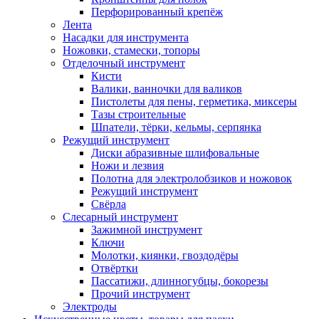
Перфорированный крепёж
Лента
Насадки для инструмента
Ножовки, стамески, топоры
Отделочный инструмент
Кисти
Валики, ванночки для валиков
Пистолеты для пены, герметика, миксеры
Тазы строительные
Шпатели, тёрки, кельмы, серпянка
Режущий инструмент
Диски абразивные шлифовальные
Ножи и лезвия
Полотна для электролобзиков и ножовок
Режущий инструмент
Свёрла
Слесарный инструмент
Зажимной инструмент
Ключи
Молотки, киянки, гвоздодёры
Отвёртки
Пассатижи, длинногубцы, бокорезы
Прочий инструмент
Электроды