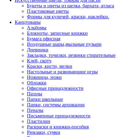
Искусственные цветы, товары для пасхи
Букеты и цветы из шелка, бархата, атласа
Пластиковые цветы
Формы для куличей, краски, наклейки.
Канцтовары
Альбомы
Блокноты, записные книжки
Бумага офисная
Воздушные шары,мыльные пузыри
Дневники
Закладки, точилки, резинки стирательные
Клей, скотч
Краски, кисти, мелки
Настольные и развивающие игры
Ножницы, ножи
Обложки
Офисные принадлежности
Паззлы
Папки школьные
Папки, системы архивации
Пеналы
Письменные принадлежности
Пластилин
Раскраски и книжки-пособия
Рюкзаки, сумки