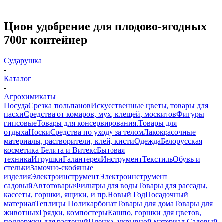
Цион удобрение для плодово-ягодных
700г контейнер
Сударушка
-
Каталог
-
Агрохимикаты
Посуда
Срезка тюльпанов
Искусственные цветы, товары для
пасхи
Средства от комаров, мух, клещей, москитов
Фигуры
гипсовые
Товары для консервирования.
Товары для
отдыха
Носки
Средства по уходу за телом
Лакокрасочные
материалы, растворители, клей, кисти
Одежда
Белорусская
косметика Белита и Витекс
Бытовая
техника
Игрушки
Галантерея
Инструмент
Текстиль
Обувь и
стельки
Замочно-скобяные
изделия
Электроинструмент
Электроинструмент
садовый
Автотовары
Фильтры для воды
Товары для рассады,
кассеты, горшки, ящики, и пр.
Новый Год
Посадочный
материал
Теплицы Поликарбонат
Товары для дома
Товары для
животных
Грядки, компостеры
Кашпо, горшки для цветов,
поддержки для растений
Пленка, укрывной материал.
Садовый