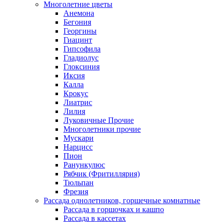
Многолетние цветы
Анемона
Бегония
Георгины
Гиацинт
Гипсофила
Гладиолус
Глоксиния
Иксия
Калла
Крокус
Лиатрис
Лилия
Луковичные Прочие
Многолетники прочие
Мускари
Нарцисс
Пион
Ранункулюс
Рябчик (Фритиллярия)
Тюльпан
Фрезия
Рассада однолетников, горшечные комнатные
Рассада в горшочках и кашпо
Рассада в кассетах