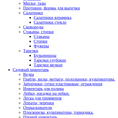
Миски, тазы
Противни, формы для выпечки
Салатники
Салатники керамика
Салатники стекло
Сковороды
Стаканы, стопки
Стаканы
Стопки
Фужеры
Тарелки
Бульонницы
Тарелки глубокие
Тарелки мелкие
Садовый инвентарь
Ведра
Грабли, вилы, мотыги, полольники, культиваторы.
Заборчики, сетки пластиковые, ограждения
Инвентарь для полива
Лейки, насадки на лейки.
Леска для триммеров
Лопаты, черенки
Опрыскиватели
Плоскорезы, культиваторы, торнадика.
Прочий инвентарь