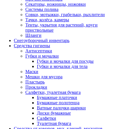
Секаторы, ножницы, ножовки
Системы полива
Совки, мотыжки, грабельки, рыхлители
Тачки, колёса, камеры
Тенты, укрытия для растений, круги
приствольные
Шланги
Снегоуборочный инвентарь
Средства гигиены
Антисептики
Губки и мочалки
Губки и мочалки для посуды
Губки и мочалки для тела
Маски
Мешки для мусора
Пластырь
Прокладки
Салфетки, туалетная бумага
Бумажные платочки
Бумажные полотенца
Ватные палочки,шарики
Диски бумажные
Салфетки
Туалетная бумага
Средства от комаров, мух, клещей, москитов