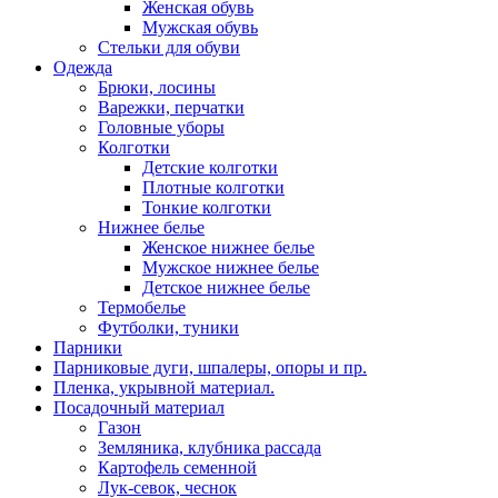
Женская обувь
Мужская обувь
Стельки для обуви
Одежда
Брюки, лосины
Варежки, перчатки
Головные уборы
Колготки
Детские колготки
Плотные колготки
Тонкие колготки
Нижнее белье
Женское нижнее белье
Мужское нижнее белье
Детское нижнее белье
Термобелье
Футболки, туники
Парники
Парниковые дуги, шпалеры, опоры и пр.
Пленка, укрывной материал.
Посадочный материал
Газон
Земляника, клубника рассада
Картофель семенной
Лук-севок, чеснок