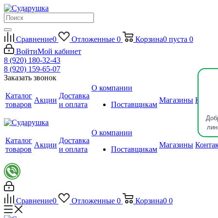
Сравнение
0
Отложенные
0
Корзина
0
пуста
0
Войти
Мой кабинет
8 (920) 180-32-43
8 (920) 159-65-07
Заказать звонок
О компании
Каталог
Доставка
Акции
Магазины
Конта
товаров
и оплата
Поставщикам
Доб
лин
О компании
Каталог
Доставка
Акции
Магазины
Конта
товаров
и оплата
Поставщикам
Сравнение
0
Отложенные
0
Корзина
0
0