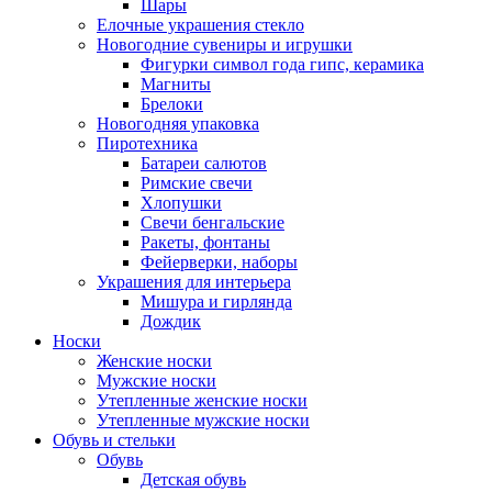
Шары
Елочные украшения стекло
Новогодние сувениры и игрушки
Фигурки символ года гипс, керамика
Магниты
Брелоки
Новогодняя упаковка
Пиротехника
Батареи салютов
Римские свечи
Хлопушки
Свечи бенгальские
Ракеты, фонтаны
Фейерверки, наборы
Украшения для интерьера
Мишура и гирлянда
Дождик
Носки
Женские носки
Мужские носки
Утепленные женские носки
Утепленные мужские носки
Обувь и стельки
Обувь
Детская обувь