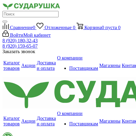
Сравнение
0
Отложенные
0
Корзина
0
пуста
0
Войти
Мой кабинет
8 (920) 180-32-43
8 (920) 159-65-07
Заказать звонок
О компании
Каталог
Доставка
Акции
Магазины
Конта
товаров
и оплата
Поставщикам
О компании
Каталог
Доставка
Акции
Магазины
Конта
товаров
и оплата
Поставщикам