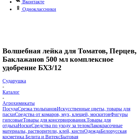
Вконтакте
Одноклассники
Волшебная лейка для Томатов, Перцев,
Баклажанов 500 мл комплексное
удобрение БХЗ/12
Сударушка
-
Каталог
-
Агрохимикаты
Посуда
Срезка тюльпанов
Искусственные цветы, товары для
пасхи
Средства от комаров, мух, клещей, москитов
Фигуры
гипсовые
Товары для консервирования.
Товары для
отдыха
Носки
Средства по уходу за телом
Лакокрасочные
материалы, растворители, клей, кисти
Одежда
Белорусская
косметика Белита и Витекс
Бытовая