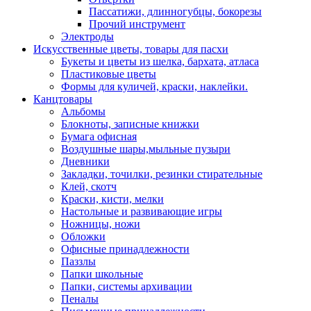
Пассатижи, длинногубцы, бокорезы
Прочий инструмент
Электроды
Искусственные цветы, товары для пасхи
Букеты и цветы из шелка, бархата, атласа
Пластиковые цветы
Формы для куличей, краски, наклейки.
Канцтовары
Альбомы
Блокноты, записные книжки
Бумага офисная
Воздушные шары,мыльные пузыри
Дневники
Закладки, точилки, резинки стирательные
Клей, скотч
Краски, кисти, мелки
Настольные и развивающие игры
Ножницы, ножи
Обложки
Офисные принадлежности
Паззлы
Папки школьные
Папки, системы архивации
Пеналы