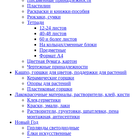
Письменные принадлежности
Пластилин
Раскраски и книжки-пособия
Рюкзаки, сумки
Тетради
12-24 листов
40-48 листов
60 и более листов
На кольцах/сменные блоки
Предметные
Формат А4
Цветная бумага, картон
Чертежные принадлежности
Кашпо, горшки для цветов, поддержки для растений
Керамические горшки
Опоры для растений
Пластиковые горшки
Лакокрасочные материалы, растворители, клей, кисти
Клея,герметики
Краски, эмали, лаки
Растворители, грунтовки, шпатлевки, пена
монтажная, антисептики
Новый Год
Гирлянды светодиодные
Ёлки искусственные