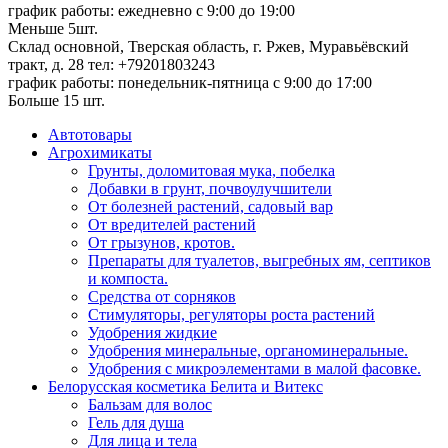
график работы: ежедневно с 9:00 до 19:00
Меньше 5шт.
Склад основной, Тверская область, г. Ржев, Муравьёвский
тракт, д. 28
тел: +79201803243
график работы: понедельник-пятница с 9:00 до 17:00
Больше 15 шт.
Автотовары
Агрохимикаты
Грунты, доломитовая мука, побелка
Добавки в грунт, почвоулучшители
От болезней растений, садовый вар
От вредителей растений
От грызунов, кротов.
Препараты для туалетов, выгребных ям, септиков
и компоста.
Средства от сорняков
Стимуляторы, регуляторы роста растений
Удобрения жидкие
Удобрения минеральные, органоминеральные.
Удобрения с микроэлементами в малой фасовке.
Белорусская косметика Белита и Витекс
Бальзам для волос
Гель для душа
Для лица и тела