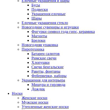
Елочные украшения и шары
Бусы
Подвески
Украшения елочные
Шары
Елочные украшения стекло
Новогодние сувениры и игрушки
Фигурки символ года гипс, керамика
Магниты
Брелоки
Новогодняя упаковка
Пиротехника
Батареи салютов
Римские свечи
Хлопушки
Свечи бенгальские
Ракеты, фонтаны
Фейерверки, наборы
Украшения для интерьера
Мишура и гирлянда
Дождик
Носки
Женские носки
Мужские носки
Утепленные женские носки