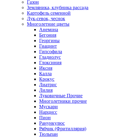
Газон
Земляника, клубника рассада
Картофель семенной
Лук-севок, чеснок
Многолетние цветы
Анемона
Бегония
Георгины
Гиацинт
Гипсофила
Гладиолус
Глоксиния
Иксия
Калла
Крокус
Лиатрис
Лилия
Луковичные Прочие
Многолетники прочие
Мускари
Нарцисс
Пион
Ранункулюс
Рябчик (Фритиллярия)
Тюльпан