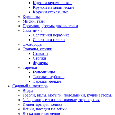
Кружки керамические
Кружки металлические
Кружки стеклянные
Кувшины
Миски, тазы
Противни, формы для выпечки
Салатники
Салатники керамика
Салатники стекло
Сковороды
Стаканы, стопки
Стаканы
Стопки
Фужеры
Тарелки
Бульонницы
Тарелки глубокие
Тарелки мелкие
Садовый инвентарь
Ведра
Грабли, вилы, мотыги, полольники, культиваторы.
Заборчики, сетки пластиковые, ограждения
Инвентарь для полива
Лейки, насадки на лейки.
Леска для триммеров