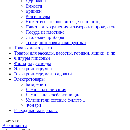
Дуршлаги
Емкости
Ершики
Контейнеры
Ножеточка, овощечистка, чесночница
Пакеты для хранения и заморозки продуктов
Посуда из пластика
Столовые приборы
Терки, шинковки, овощерезки
Товары для отдыха
Товары для рассады, кассеты, горшки, ящики, и пр.
Фигуры гипсовые
Фильтры для воды
Электроинструмент
Электроинструмент садовый
Электротовары
Батарейки
Лампы накаливания
Лампы энергосберегающие
Удлинители,сетевые фильтр...
Фонари
Расходные материалы
Новости
Все новости