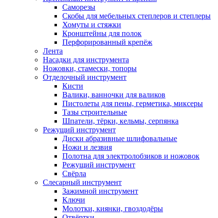
Саморезы
Скобы для мебельных степлеров и степлеры
Хомуты и стяжки
Кронштейны для полок
Перфорированный крепёж
Лента
Насадки для инструмента
Ножовки, стамески, топоры
Отделочный инструмент
Кисти
Валики, ванночки для валиков
Пистолеты для пены, герметика, миксеры
Тазы строительные
Шпатели, тёрки, кельмы, серпянка
Режущий инструмент
Диски абразивные шлифовальные
Ножи и лезвия
Полотна для электролобзиков и ножовок
Режущий инструмент
Свёрла
Слесарный инструмент
Зажимной инструмент
Ключи
Молотки, киянки, гвоздодёры
Отвёртки