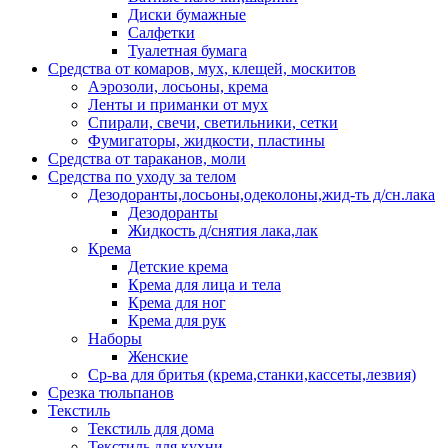
Диски бумажные
Салфетки
Туалетная бумага
Средства от комаров, мух, клещей, москитов
Аэрозоли, лосьоны, крема
Ленты и приманки от мух
Спирали, свечи, светильники, сетки
Фумигаторы, жидкости, пластины
Средства от тараканов, моли
Средства по уходу за телом
Дезодоранты,лосьоны,одеколоны,жид-ть д/сн.лака
Дезодоранты
Жидкость д/снятия лака,лак
Крема
Детские крема
Крема для лица и тела
Крема для ног
Крема для рук
Наборы
Женские
Ср-ва для бритья (крема,станки,кассеты,лезвия)
Срезка тюльпанов
Текстиль
Текстиль для дома
Текстиль для кухни