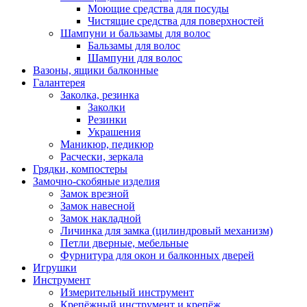
Моющие средства для посуды
Чистящие средства для поверхностей
Шампуни и бальзамы для волос
Бальзамы для волос
Шампуни для волос
Вазоны, ящики балконные
Галантерея
Заколка, резинка
Заколки
Резинки
Украшения
Маникюр, педикюр
Расчески, зеркала
Грядки, компостеры
Замочно-скобяные изделия
Замок врезной
Замок навесной
Замок накладной
Личинка для замка (цилиндровый механизм)
Петли дверные, мебельные
Фурнитура для окон и балконных дверей
Игрушки
Инструмент
Измерительный инструмент
Крепёжный инструмент и крепёж