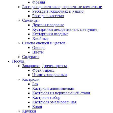
Фрезия
Рассада однолетников, горшечные комнатные
Рассада в горшочках и кашпо
Рассада в кассетах
Саженцы
Деревья плодовые
Кустарники декоративные, цветущие
Кустарники ягодные
Хвойные
Семена овощей и цветов
Овощи
Цветы
Сидераты
Посуда
Заварники, френч-прессы
Френч-пресс
Чайник заварочный
Кастрюли
Бак
Кастрюля алюминиевая
Кастрюля из нержавеющей стали
Кастрюля набор
Кастрюля эмалированная
Ковш
Кружки