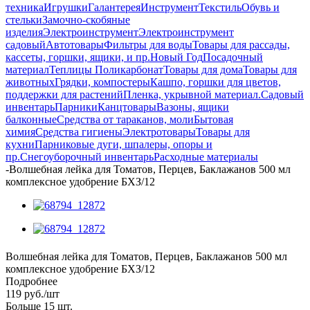
техника
Игрушки
Галантерея
Инструмент
Текстиль
Обувь и
стельки
Замочно-скобяные
изделия
Электроинструмент
Электроинструмент
садовый
Автотовары
Фильтры для воды
Товары для рассады,
кассеты, горшки, ящики, и пр.
Новый Год
Посадочный
материал
Теплицы Поликарбонат
Товары для дома
Товары для
животных
Грядки, компостеры
Кашпо, горшки для цветов,
поддержки для растений
Пленка, укрывной материал.
Садовый
инвентарь
Парники
Канцтовары
Вазоны, ящики
балконные
Средства от тараканов, моли
Бытовая
химия
Средства гигиены
Электротовары
Товары для
кухни
Парниковые дуги, шпалеры, опоры и
пр.
Снегоуборочный инвентарь
Расходные материалы
-
Волшебная лейка для Томатов, Перцев, Баклажанов 500 мл
комплексное удобрение БХЗ/12
Волшебная лейка для Томатов, Перцев, Баклажанов 500 мл
комплексное удобрение БХЗ/12
Подробнее
119
руб.
/шт
Больше 15 шт.