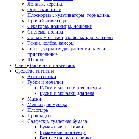
Лопаты, черенки
Опрыскиватели
Плоскорезы, культиваторы, торнадика.
Прочий инвентарь
Секаторы, ножницы, ножовки
Системы полива
Совки, мотыжки, грабельки, рыхлители
Тачки, колёса, камеры
Тенты, укрытия для растений, круги
приствольные
Шланги
Снегоуборочный инвентарь
Средства гигиены
Антисептики
Губки и мочалки
Губки и мочалки для посуды
Губки и мочалки для тела
Маски
Мешки для мусора
Пластырь
Прокладки
Салфетки, туалетная бумага
Бумажные платочки
Бумажные полотенца
Ватные палочки,шарики