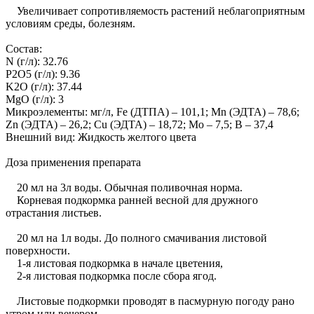
Увеличивает сопротивляемость растений неблагоприятным
условиям среды, болезням.
Состав:
N (г/л): 32.76
P2O5 (г/л): 9.36
K2O (г/л): 37.44
MgO (г/л): 3
Микроэлементы: мг/л, Fe (ДТПА) – 101,1; Mn (ЭДТА) – 78,6;
Zn (ЭДТА) – 26,2; Cu (ЭДТА) – 18,72; Mo – 7,5; B – 37,4
Внешний вид: Жидкость желтого цвета
Доза применения препарата
20 мл на 3л воды. Обычная поливочная норма.
Корневая подкормка ранней весной для дружного
отрастания листьев.
20 мл на 1л воды. До полного смачивания листовой
поверхности.
1-я листовая подкормка в начале цветения,
2-я листовая подкормка после сбора ягод.
Листовые подкормки проводят в пасмурную погоду рано
утром или вечером.