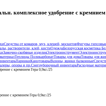
ьн. комплексное удобрение с кремнием Г
схи
Средства от комаров, мух, клещей, москитов
Фигуры гипсовы
лы, растворители, клей, кисти
Одежда
Белорусская косметика Бе
ки
Замочно-скобяные изделия
Электроинструмент
Электроинструм
материал
Теплицы Поликарбонат
Товары для дома
Товары для жи
инвентарь
Парники
Канцтовары
Вазоны, ящики балконные
Средств
алеры, опоры и пр.
Снегоуборочный инвентарь
Расходные матер
ение с кремнием Гера 0,9кг./25
ние с кремнием Гера 0,9кг./25