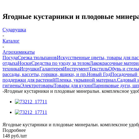
Ягодные кустарники и плодовые минерал
Сударушка
-
Каталог
-
Агрохимикаты
Посуда
Срезка тюльпанов
Искусственные цветы, товары для па
отдыха
Носки
Средства по уходу за телом
Лакокрасочные материа
техника
Игрушки
Галантерея
Инструмент
Текстиль
Обувь и стель
рассады, кассеты, горшки, ящики, и пр.
Новый Год
Посадочный 
поддержки для растений
Пленка, укрывной материал.
Садовый 
гигиены
Электротовары
Товары для кухни
Парниковые дуги, шп
-
Ягодные кустарники и плодовые минеральн. комплексное удобр
Ягодные кустарники и плодовые минеральн. комплексное удобре
Подробнее
148
руб.
/шт