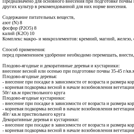
Предназначено для основного внесения при подготовке почвы в
других культур в рекомендованной для них норме внесения.
Содержание питательных веществ,
азот (N) 8
фосфор (Р2О5) 8
калий (K2O) 10
Комплекс макро- и микроэлементов: кремний, магний, железо, 
Способ применения:
перед применением удобрение необходимо перемешать, внести,
Плодово-ягодные и декоративные деревья и кустарники:
внесение весной или осенью при подготовке почвы 35-45 г/кв.м
Плодово-ягодные деревья:
- внесение при посадке в зависимости от возраста и размера к
- корневая подкормка весной в начале возобновления вегетации 
50г/ кв.м приствольного круга
Плодово-ягодные кустарники:
- внесение при посадке в зависимости от возраста и размера ко
- корневая подкормка весной в начале возобновления вегетации 
40г/ кв.м приствольного круга
Декоративные деревья и кустарники:
- внесение при посадке в зависимости от возраста и размера ко
- корневая подкормка весной в начале возобновления вегетации