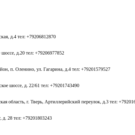
ская, д.4
тел: +79206812870
 шоссе, д.20
тел: +79206977852
он, п. Оленино, ул. Гагарина, д.4
тел: +79201579527
кое шоссе, д. 22/61
тел: +79201743490
ая область, г. Тверь, Артиллерийский переулок, д.3
тел: +79201
, д. 28
тел: +79201803243