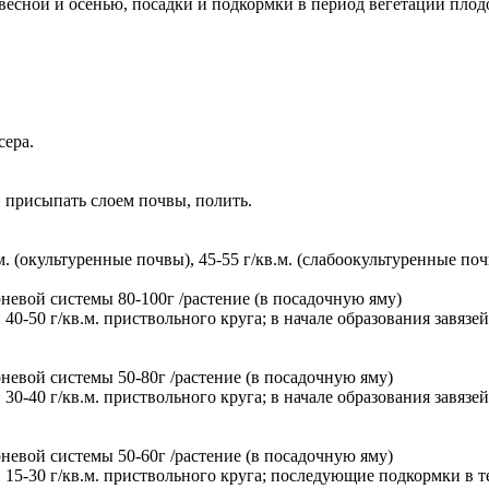
есной и осенью, посадки и подкормки в период вегетации плодо
сера.
 присыпать слоем почвы, полить.
. (окультуренные почвы), 45-55 г/кв.м. (слабоокультуренные по
орневой системы 80-100г /растение (в посадочную яму)
40-50 г/кв.м. приствольного круга; в начале образования завязей
рневой системы 50-80г /растение (в посадочную яму)
30-40 г/кв.м. приствольного круга; в начале образования завязей
рневой системы 50-60г /растение (в посадочную яму)
 15-30 г/кв.м. приствольного круга; последующие подкормки в т