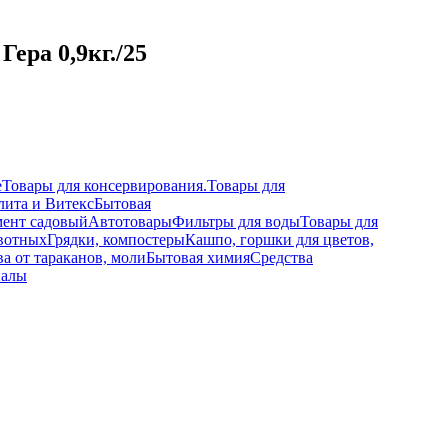
ера 0,9кг./25
е
Товары для консервирования.
Товары для
лита и Витекс
Бытовая
ент садовый
Автотовары
Фильтры для воды
Товары для
вотных
Грядки, компостеры
Кашпо, горшки для цветов,
а от тараканов, моли
Бытовая химия
Средства
иалы