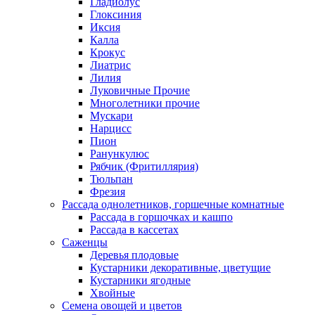
Гладиолус
Глоксиния
Иксия
Калла
Крокус
Лиатрис
Лилия
Луковичные Прочие
Многолетники прочие
Мускари
Нарцисс
Пион
Ранункулюс
Рябчик (Фритиллярия)
Тюльпан
Фрезия
Рассада однолетников, горшечные комнатные
Рассада в горшочках и кашпо
Рассада в кассетах
Саженцы
Деревья плодовые
Кустарники декоративные, цветущие
Кустарники ягодные
Хвойные
Семена овощей и цветов