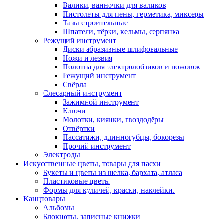
Валики, ванночки для валиков
Пистолеты для пены, герметика, миксеры
Тазы строительные
Шпатели, тёрки, кельмы, серпянка
Режущий инструмент
Диски абразивные шлифовальные
Ножи и лезвия
Полотна для электролобзиков и ножовок
Режущий инструмент
Свёрла
Слесарный инструмент
Зажимной инструмент
Ключи
Молотки, киянки, гвоздодёры
Отвёртки
Пассатижи, длинногубцы, бокорезы
Прочий инструмент
Электроды
Искусственные цветы, товары для пасхи
Букеты и цветы из шелка, бархата, атласа
Пластиковые цветы
Формы для куличей, краски, наклейки.
Канцтовары
Альбомы
Блокноты, записные книжки