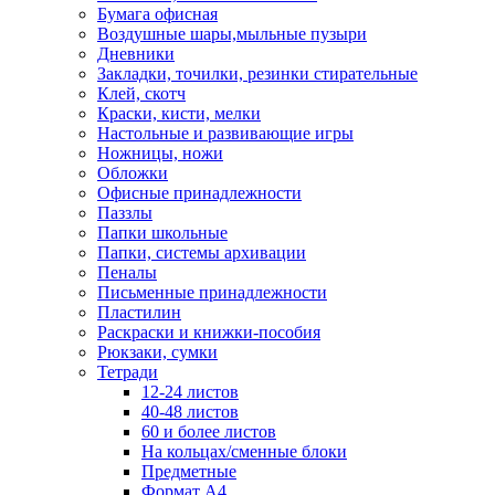
Бумага офисная
Воздушные шары,мыльные пузыри
Дневники
Закладки, точилки, резинки стирательные
Клей, скотч
Краски, кисти, мелки
Настольные и развивающие игры
Ножницы, ножи
Обложки
Офисные принадлежности
Паззлы
Папки школьные
Папки, системы архивации
Пеналы
Письменные принадлежности
Пластилин
Раскраски и книжки-пособия
Рюкзаки, сумки
Тетради
12-24 листов
40-48 листов
60 и более листов
На кольцах/сменные блоки
Предметные
Формат А4