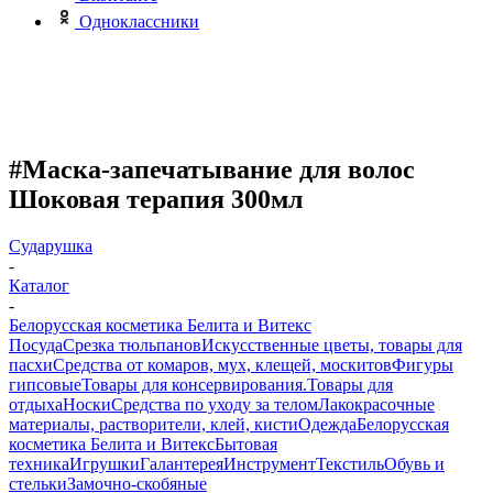
Одноклассники
#Маска-запечатывание для волос
Шоковая терапия 300мл
Сударушка
-
Каталог
-
Белорусская косметика Белита и Витекс
Посуда
Срезка тюльпанов
Искусственные цветы, товары для
пасхи
Средства от комаров, мух, клещей, москитов
Фигуры
гипсовые
Товары для консервирования.
Товары для
отдыха
Носки
Средства по уходу за телом
Лакокрасочные
материалы, растворители, клей, кисти
Одежда
Белорусская
косметика Белита и Витекс
Бытовая
техника
Игрушки
Галантерея
Инструмент
Текстиль
Обувь и
стельки
Замочно-скобяные