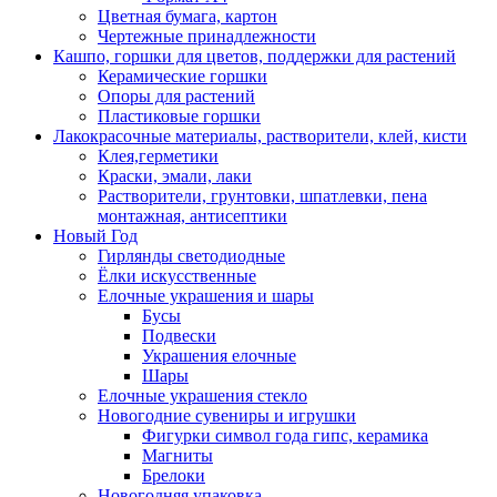
Цветная бумага, картон
Чертежные принадлежности
Кашпо, горшки для цветов, поддержки для растений
Керамические горшки
Опоры для растений
Пластиковые горшки
Лакокрасочные материалы, растворители, клей, кисти
Клея,герметики
Краски, эмали, лаки
Растворители, грунтовки, шпатлевки, пена
монтажная, антисептики
Новый Год
Гирлянды светодиодные
Ёлки искусственные
Елочные украшения и шары
Бусы
Подвески
Украшения елочные
Шары
Елочные украшения стекло
Новогодние сувениры и игрушки
Фигурки символ года гипс, керамика
Магниты
Брелоки
Новогодняя упаковка