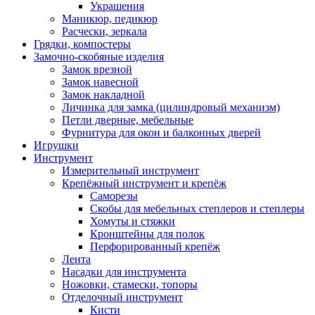
Украшения
Маникюр, педикюр
Расчески, зеркала
Грядки, компостеры
Замочно-скобяные изделия
Замок врезной
Замок навесной
Замок накладной
Личинка для замка (цилиндровый механизм)
Петли дверные, мебельные
Фурнитура для окон и балконных дверей
Игрушки
Инструмент
Измерительный инструмент
Крепёжный инструмент и крепёж
Саморезы
Скобы для мебельных степлеров и степлеры
Хомуты и стяжки
Кронштейны для полок
Перфорированный крепёж
Лента
Насадки для инструмента
Ножовки, стамески, топоры
Отделочный инструмент
Кисти