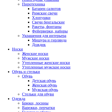
Пиротехника
Батареи салютов
Римские свечи
Хлопушки
Свечи бенгальские
Ракеты, фонтаны
Фейерверки, наборы
Украшения для интерьера
Мишура и гирлянда
Дождик
Носки
Женские носки
Мужские носки
Утепленные женские носки
Утепленные мужские носки
Обувь и стельки
Обувь
Детская обувь
Женская обувь
Мужская обувь
Стельки для обуви
Одежда
Брюки, лосины
Варежки, перчатки