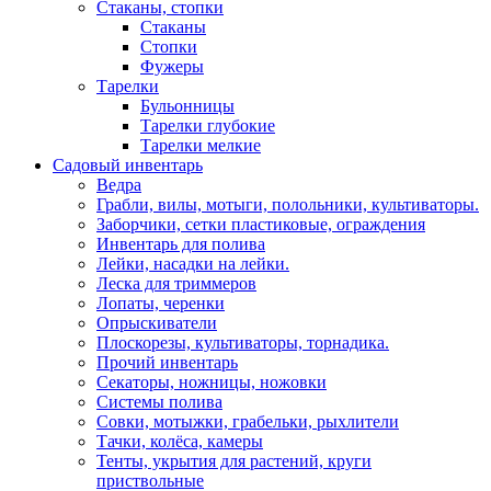
Стаканы, стопки
Стаканы
Стопки
Фужеры
Тарелки
Бульонницы
Тарелки глубокие
Тарелки мелкие
Садовый инвентарь
Ведра
Грабли, вилы, мотыги, полольники, культиваторы.
Заборчики, сетки пластиковые, ограждения
Инвентарь для полива
Лейки, насадки на лейки.
Леска для триммеров
Лопаты, черенки
Опрыскиватели
Плоскорезы, культиваторы, торнадика.
Прочий инвентарь
Секаторы, ножницы, ножовки
Системы полива
Совки, мотыжки, грабельки, рыхлители
Тачки, колёса, камеры
Тенты, укрытия для растений, круги
приствольные