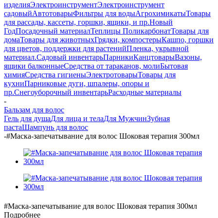
изделия
Электроинструмент
Электроинструмент
садовый
Автотовары
Фильтры для воды
Агрохимикаты
Товары
для рассады, кассеты, горшки, ящики, и пр.
Новый
Год
Посадочный материал
Теплицы Поликарбонат
Товары для
дома
Товары для животных
Грядки, компостеры
Кашпо, горшки
для цветов, поддержки для растений
Пленка, укрывной
материал.
Садовый инвентарь
Парники
Канцтовары
Вазоны,
ящики балконные
Средства от тараканов, моли
Бытовая
химия
Средства гигиены
Электротовары
Товары для
кухни
Парниковые дуги, шпалеры, опоры и
пр.
Снегоуборочный инвентарь
Расходные материалы
-
Бальзам для волос
Гель для душа
Для лица и тела
Для Мужчин
Зубная
паста
Шампунь для волос
-
#Маска-запечатывание для волос Шоковая терапия 300мл
#Маска-запечатывание для волос Шоковая терапия 300мл
Подробнее