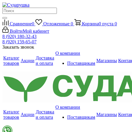
Сравнение
0
Отложенные
0
Корзина
0
пуста
0
Войти
Мой кабинет
8 (920) 180-32-43
8 (920) 159-65-07
Заказать звонок
О компании
Каталог
Доставка
Акции
Магазины
Конта
товаров
и оплата
Поставщикам
О компании
Каталог
Доставка
Акции
Магазины
Конта
товаров
и оплата
Поставщикам