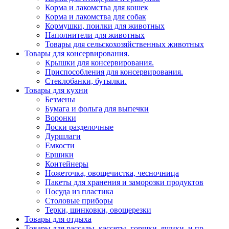
Корма и лакомства для кошек
Корма и лакомства для собак
Кормушки, поилки для животных
Наполнители для животных
Товары для сельскохозяйственных животных
Товары для консервирования.
Крышки для консервирования.
Приспособления для консервирования.
Стеклобанки, бутылки.
Товары для кухни
Безмены
Бумага и фольга для выпечки
Воронки
Доски разделочные
Дуршлаги
Емкости
Ершики
Контейнеры
Ножеточка, овощечистка, чесночница
Пакеты для хранения и заморозки продуктов
Посуда из пластика
Столовые приборы
Терки, шинковки, овощерезки
Товары для отдыха
Товары для рассады, кассеты, горшки, ящики, и пр.