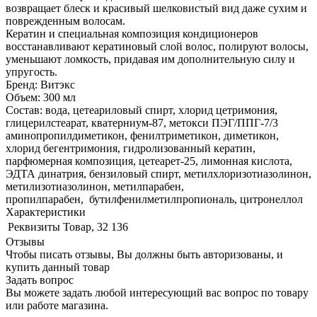
возвращает блеск и красивый шелковистый вид даже сухим и
поврежденным волосам.
Кератин и специальная композиция кондиционеров
восстанавливают кератиновый слой волос, полируют волосы,
уменьшают ломкость, придавая им дополнительную силу и
упругость.
Бренд: Витэкс
Объем: 300 мл
Состав: вода, цетеариловый спирт, хлорид цетримония,
глицерилстеарат, кватерниум-87, метокси ПЭГ/ППГ-7/3
аминопропилдиметикон, фенилтриметикон, диметикон,
хлорид бегентримония, гидролизованный кератин,
парфюмерная композиция, цетеарет-25, лимонная кислота,
ЭДТА динатрия, бензиловый спирт, метилхлоризотиазолинон,
метилизотиазолинон, метилпарабен,
пропилпарабен, бутилфенилметилпропиональ, цитронеллол
Характеристики
Реквизиты
Товар, 32 136
Отзывы
Чтобы писать отзывы, Вы должны быть авторизованы, и
купить данный товар
Задать вопрос
Вы можете задать любой интересующий вас вопрос по товару
или работе магазина.