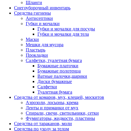
Шланги
Снегоуборочный инвентарь
Средства гигиены
Антисептики
Губки и мочалки
Губки и мочалки для посуды
Губки и мочалки для тела
Маски
Мешки для мусора
Пластырь
Прокладки
Салфетки, туалетная бумага
Бумажные платочки
Бумажные полотенца
Ватные палочки,шарики
Диски бумажные
Салфетки
Туалетная бумага
Средства от комаров, мух, клещей, москитов
Аэрозоли, лосьоны, крема
Ленты и приманки от мух
Спирали, свечи, светильники, сетки
Фумигаторы, жидкости, пластины
Средства от тараканов, моли
Средства по уходу за телом