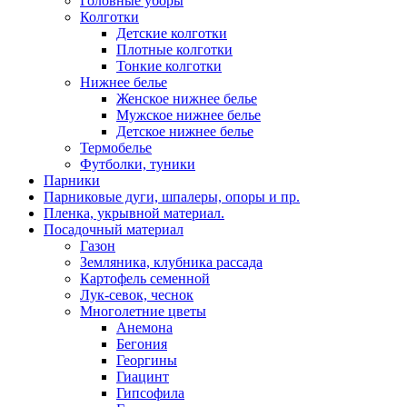
Головные уборы
Колготки
Детские колготки
Плотные колготки
Тонкие колготки
Нижнее белье
Женское нижнее белье
Мужское нижнее белье
Детское нижнее белье
Термобелье
Футболки, туники
Парники
Парниковые дуги, шпалеры, опоры и пр.
Пленка, укрывной материал.
Посадочный материал
Газон
Земляника, клубника рассада
Картофель семенной
Лук-севок, чеснок
Многолетние цветы
Анемона
Бегония
Георгины
Гиацинт
Гипсофила