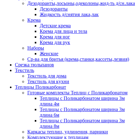
Дезодоранты,лосьоны,одеколоны,жид-ть д/сн.лака
Дезодоранты
Жидкость д/снятия лака,лак
Крема
Детские крема
Крема для лица и тела
Крема для ног
Крема для рук
Наборы
Женские
Ср-ва для бритья (крема,станки,кассеты,лезвия)
Срезка тюльпанов
Текстиль
Текстиль для дома
Текстиль для кухни
Теплицы Поликарбонат
Готовые комплекты Теплиц с Поликарбонатом
Теплицы с Поликарбонатом ширина 3м
длина 4м
Теплицы с Поликарбонатом ширина 3м
длина 6м
Теплицы с Поликарбонатом ширина 3м
длина 8м
Каркасы теплиц, удлинения, парники
Комплектующие к теплицам