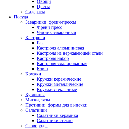
Овощи
Цветы
Сидераты
Посуда
Заварники, френч-прессы
Френч-пресс
Чайник заварочный
Кастрюли
Бак
Кастрюля алюминиевая
Кастрюля из нержавеющей стали
Кастрюля набор
Кастрюля эмалированная
Ковш
Кружки
Кружки керамические
Кружки металлические
Кружки стеклянные
Кувшины
Миски, тазы
Противни, формы для выпечки
Салатники
Салатники керамика
Салатники стекло
Сковороды