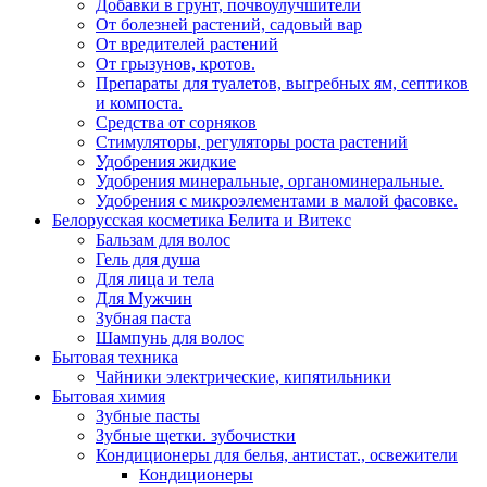
Добавки в грунт, почвоулучшители
От болезней растений, садовый вар
От вредителей растений
От грызунов, кротов.
Препараты для туалетов, выгребных ям, септиков
и компоста.
Средства от сорняков
Стимуляторы, регуляторы роста растений
Удобрения жидкие
Удобрения минеральные, органоминеральные.
Удобрения с микроэлементами в малой фасовке.
Белорусская косметика Белита и Витекс
Бальзам для волос
Гель для душа
Для лица и тела
Для Мужчин
Зубная паста
Шампунь для волос
Бытовая техника
Чайники электрические, кипятильники
Бытовая химия
Зубные пасты
Зубные щетки. зубочистки
Кондиционеры для белья, антистат., освежители
Кондиционеры