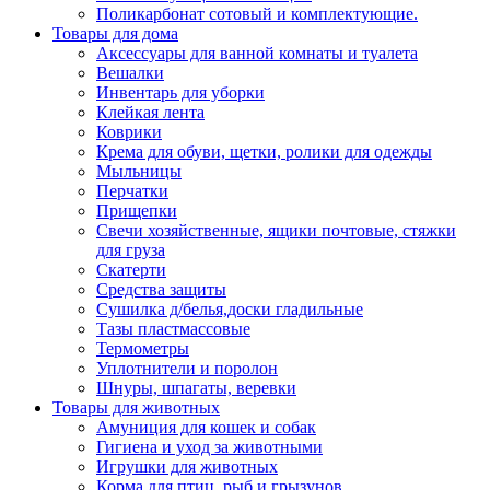
Поликарбонат сотовый и комплектующие.
Товары для дома
Аксессуары для ванной комнаты и туалета
Вешалки
Инвентарь для уборки
Клейкая лента
Коврики
Крема для обуви, щетки, ролики для одежды
Мыльницы
Перчатки
Прищепки
Свечи хозяйственные, ящики почтовые, стяжки
для груза
Скатерти
Средства защиты
Сушилка д/белья,доски гладильные
Тазы пластмассовые
Термометры
Уплотнители и поролон
Шнуры, шпагаты, веревки
Товары для животных
Амуниция для кошек и собак
Гигиена и уход за животными
Игрушки для животных
Корма для птиц, рыб и грызунов