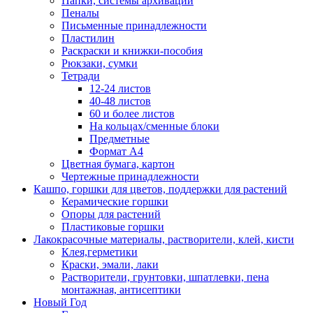
Папки, системы архивации
Пеналы
Письменные принадлежности
Пластилин
Раскраски и книжки-пособия
Рюкзаки, сумки
Тетради
12-24 листов
40-48 листов
60 и более листов
На кольцах/сменные блоки
Предметные
Формат А4
Цветная бумага, картон
Чертежные принадлежности
Кашпо, горшки для цветов, поддержки для растений
Керамические горшки
Опоры для растений
Пластиковые горшки
Лакокрасочные материалы, растворители, клей, кисти
Клея,герметики
Краски, эмали, лаки
Растворители, грунтовки, шпатлевки, пена
монтажная, антисептики
Новый Год