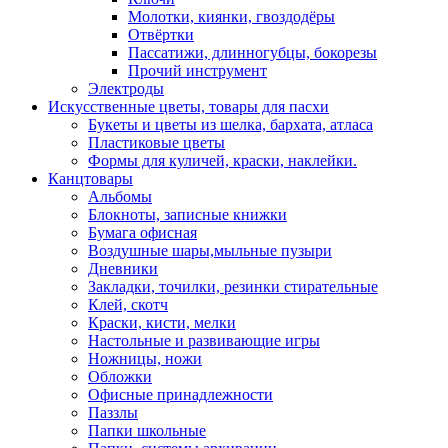
Молотки, киянки, гвоздодёры
Отвёртки
Пассатижи, длинногубцы, бокорезы
Прочий инструмент
Электроды
Искусственные цветы, товары для пасхи
Букеты и цветы из шелка, бархата, атласа
Пластиковые цветы
Формы для куличей, краски, наклейки.
Канцтовары
Альбомы
Блокноты, записные книжки
Бумага офисная
Воздушные шары,мыльные пузыри
Дневники
Закладки, точилки, резинки стирательные
Клей, скотч
Краски, кисти, мелки
Настольные и развивающие игры
Ножницы, ножи
Обложки
Офисные принадлежности
Паззлы
Папки школьные