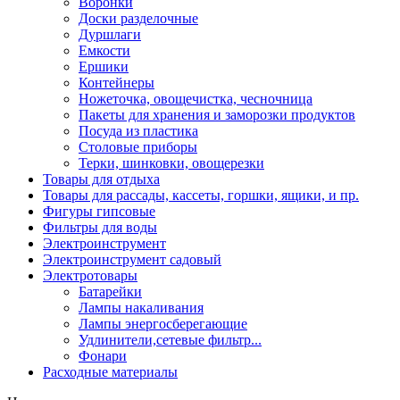
Воронки
Доски разделочные
Дуршлаги
Емкости
Ершики
Контейнеры
Ножеточка, овощечистка, чесночница
Пакеты для хранения и заморозки продуктов
Посуда из пластика
Столовые приборы
Терки, шинковки, овощерезки
Товары для отдыха
Товары для рассады, кассеты, горшки, ящики, и пр.
Фигуры гипсовые
Фильтры для воды
Электроинструмент
Электроинструмент садовый
Электротовары
Батарейки
Лампы накаливания
Лампы энергосберегающие
Удлинители,сетевые фильтр...
Фонари
Расходные материалы