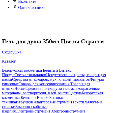
Вконтакте
Одноклассники
Гель для душа 350мл Цветы Страсти
Сударушка
-
Каталог
-
Белорусская косметика Белита и Витекс
Посуда
Срезка тюльпанов
Искусственные цветы, товары для
пасхи
Средства от комаров, мух, клещей, москитов
Фигуры
гипсовые
Товары для консервирования.
Товары для
отдыха
Носки
Средства по уходу за телом
Лакокрасочные
материалы, растворители, клей, кисти
Одежда
Белорусская
косметика Белита и Витекс
Бытовая
техника
Игрушки
Галантерея
Инструмент
Текстиль
Обувь и
стельки
Замочно-скобяные
изделия
Электроинструмент
Электроинструмент