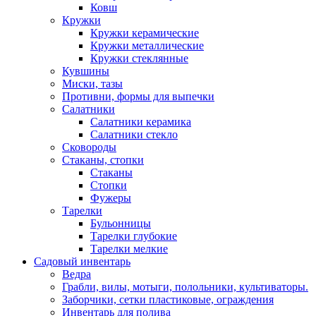
Ковш
Кружки
Кружки керамические
Кружки металлические
Кружки стеклянные
Кувшины
Миски, тазы
Противни, формы для выпечки
Салатники
Салатники керамика
Салатники стекло
Сковороды
Стаканы, стопки
Стаканы
Стопки
Фужеры
Тарелки
Бульонницы
Тарелки глубокие
Тарелки мелкие
Садовый инвентарь
Ведра
Грабли, вилы, мотыги, полольники, культиваторы.
Заборчики, сетки пластиковые, ограждения
Инвентарь для полива