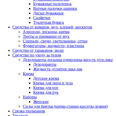
Бумажные полотенца
Ватные палочки,шарики
Диски бумажные
Салфетки
Туалетная бумага
Средства от комаров, мух, клещей, москитов
Аэрозоли, лосьоны, крема
Ленты и приманки от мух
Спирали, свечи, светильники, сетки
Фумигаторы, жидкости, пластины
Средства от тараканов, моли
Средства по уходу за телом
Дезодоранты,лосьоны,одеколоны,жид-ть д/сн.лака
Дезодоранты
Жидкость д/снятия лака,лак
Крема
Детские крема
Крема для лица и тела
Крема для ног
Крема для рук
Наборы
Женские
Ср-ва для бритья (крема,станки,кассеты,лезвия)
Срезка тюльпанов
Текстиль