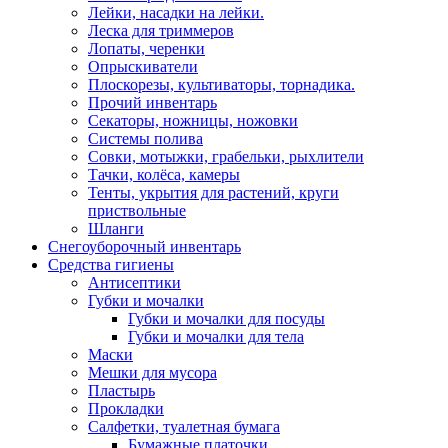
Лейки, насадки на лейки.
Леска для триммеров
Лопаты, черенки
Опрыскиватели
Плоскорезы, культиваторы, торнадика.
Прочий инвентарь
Секаторы, ножницы, ножовки
Системы полива
Совки, мотыжки, грабельки, рыхлители
Тачки, колёса, камеры
Тенты, укрытия для растений, круги
приствольные
Шланги
Снегоуборочный инвентарь
Средства гигиены
Антисептики
Губки и мочалки
Губки и мочалки для посуды
Губки и мочалки для тела
Маски
Мешки для мусора
Пластырь
Прокладки
Салфетки, туалетная бумага
Бумажные платочки