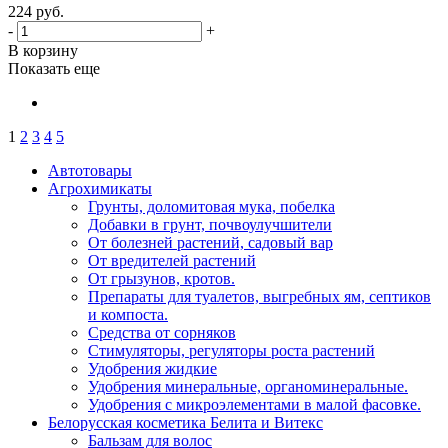
224
руб.
-
+
В корзину
Показать еще
1
2
3
4
5
Автотовары
Агрохимикаты
Грунты, доломитовая мука, побелка
Добавки в грунт, почвоулучшители
От болезней растений, садовый вар
От вредителей растений
От грызунов, кротов.
Препараты для туалетов, выгребных ям, септиков
и компоста.
Средства от сорняков
Стимуляторы, регуляторы роста растений
Удобрения жидкие
Удобрения минеральные, органоминеральные.
Удобрения с микроэлементами в малой фасовке.
Белорусская косметика Белита и Витекс
Бальзам для волос