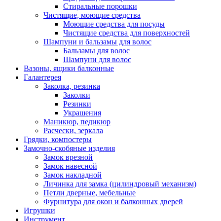
Стиральные порошки
Чистящие, моющие средства
Моющие средства для посуды
Чистящие средства для поверхностей
Шампуни и бальзамы для волос
Бальзамы для волос
Шампуни для волос
Вазоны, ящики балконные
Галантерея
Заколка, резинка
Заколки
Резинки
Украшения
Маникюр, педикюр
Расчески, зеркала
Грядки, компостеры
Замочно-скобяные изделия
Замок врезной
Замок навесной
Замок накладной
Личинка для замка (цилиндровый механизм)
Петли дверные, мебельные
Фурнитура для окон и балконных дверей
Игрушки
Инструмент