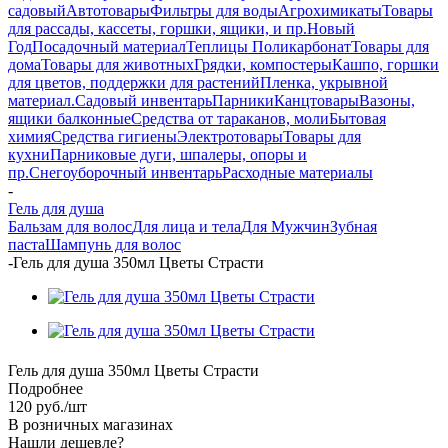
садовый
Автотовары
Фильтры для воды
Агрохимикаты
Товары
для рассады, кассеты, горшки, ящики, и пр.
Новый
Год
Посадочный материал
Теплицы Поликарбонат
Товары для
дома
Товары для животных
Грядки, компостеры
Кашпо, горшки
для цветов, поддержки для растений
Пленка, укрывной
материал.
Садовый инвентарь
Парники
Канцтовары
Вазоны,
ящики балконные
Средства от тараканов, моли
Бытовая
химия
Средства гигиены
Электротовары
Товары для
кухни
Парниковые дуги, шпалеры, опоры и
пр.
Снегоуборочный инвентарь
Расходные материалы
-
Гель для душа
Бальзам для волос
Для лица и тела
Для Мужчин
Зубная
паста
Шампунь для волос
-
Гель для душа 350мл Цветы Страсти
Гель для душа 350мл Цветы Страсти
Подробнее
120
руб.
/шт
В розничных магазинах
Нашли дешевле?