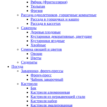
Рябчик (Фритиллярия)
Тюльпан
Фрезия
Рассада однолетников, горшечные комнатные
Рассада в горшочках и кашпо
Рассада в кассетах
Саженцы
Деревья плодовые
Кустарники декоративные, цветущие
Кустарники ягодные
Хвойные
Семена овощей и цветов
Овощи
Цветы
Сидераты
Посуда
Заварники, френч-прессы
Френч-пресс
Чайник заварочный
Кастрюли
Бак
Кастрюля алюминиевая
Кастрюля из нержавеющей стали
Кастрюля набор
Кастрюля эмалированная