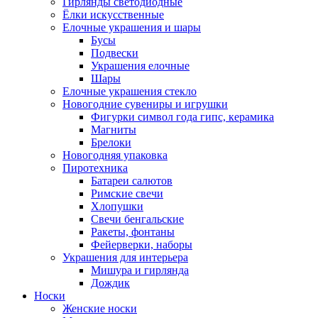
Гирлянды светодиодные
Ёлки искусственные
Елочные украшения и шары
Бусы
Подвески
Украшения елочные
Шары
Елочные украшения стекло
Новогодние сувениры и игрушки
Фигурки символ года гипс, керамика
Магниты
Брелоки
Новогодняя упаковка
Пиротехника
Батареи салютов
Римские свечи
Хлопушки
Свечи бенгальские
Ракеты, фонтаны
Фейерверки, наборы
Украшения для интерьера
Мишура и гирлянда
Дождик
Носки
Женские носки