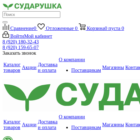
Сравнение
0
Отложенные
0
Корзина
0
пуста
0
Войти
Мой кабинет
8 (920) 180-32-43
8 (920) 159-65-07
Заказать звонок
О компании
Каталог
Доставка
Акции
Магазины
Конта
товаров
и оплата
Поставщикам
О компании
Каталог
Доставка
Акции
Магазины
Конта
товаров
и оплата
Поставщикам