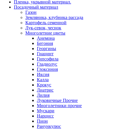
Пленка, укрывной материал.
Посадочный материал
Газон
Земляника, клубника рассада
Картофель семенной
Лук-севок, чеснок
Многолетние цветы
Анемона
Бегония
Георгины
Гиацинт
Гипсофила
Гладиолус
Глоксиния
Иксия
Калла
Крокус
Лиатрис
Лилия
Луковичные Прочие
Многолетники прочие
Мускари
Нарцисс
Пион
Ранункулюс