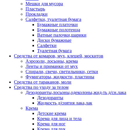
Мешки для мусора
Пластырь
Прокладки
Салфетки, туалетная бумага
Бумажные платочки
Бумажные полотенца
Ватные палочки,шарики
Диски бумажные
Салфетки
Туалетная бумага
Средства от комаров, мух, клещей, москитов
Аэрозоли, лосьоны, крема
Ленты и приманки от мух
Спирали, свечи, светильники, сетки
Фумигаторы, жидкости, пластины
Средства от тараканов, моли
Средства по уходу за телом
Дезодоранты,лосьоны,одеколоны,жид-ть д/сн.лака
Дезодоранты
Жидкость д/снятия лака,лак
Крема
Детские крема
Крема для лица и тела
Крема для ног
Крема для рук