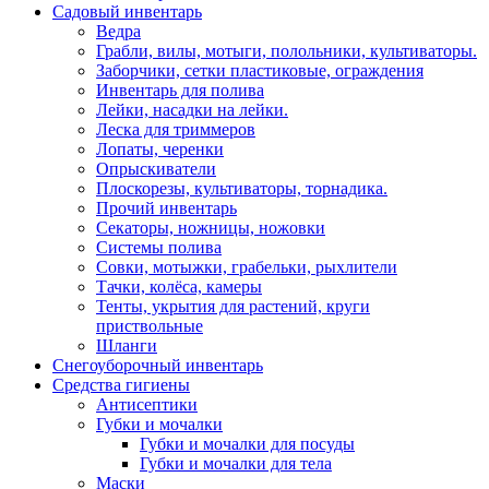
Садовый инвентарь
Ведра
Грабли, вилы, мотыги, полольники, культиваторы.
Заборчики, сетки пластиковые, ограждения
Инвентарь для полива
Лейки, насадки на лейки.
Леска для триммеров
Лопаты, черенки
Опрыскиватели
Плоскорезы, культиваторы, торнадика.
Прочий инвентарь
Секаторы, ножницы, ножовки
Системы полива
Совки, мотыжки, грабельки, рыхлители
Тачки, колёса, камеры
Тенты, укрытия для растений, круги
приствольные
Шланги
Снегоуборочный инвентарь
Средства гигиены
Антисептики
Губки и мочалки
Губки и мочалки для посуды
Губки и мочалки для тела
Маски