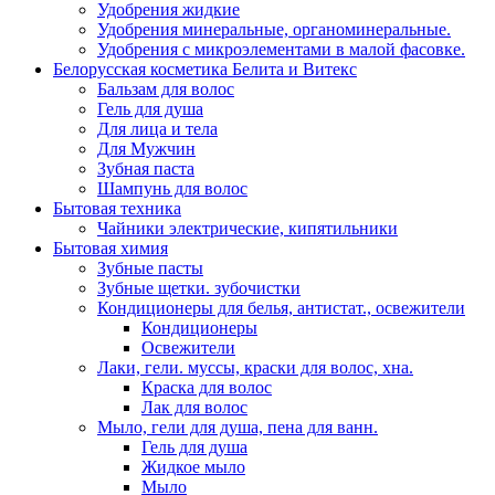
Удобрения жидкие
Удобрения минеральные, органоминеральные.
Удобрения с микроэлементами в малой фасовке.
Белорусская косметика Белита и Витекс
Бальзам для волос
Гель для душа
Для лица и тела
Для Мужчин
Зубная паста
Шампунь для волос
Бытовая техника
Чайники электрические, кипятильники
Бытовая химия
Зубные пасты
Зубные щетки. зубочистки
Кондиционеры для белья, антистат., освежители
Кондиционеры
Освежители
Лаки, гели. муссы, краски для волос, хна.
Краска для волос
Лак для волос
Мыло, гели для душа, пена для ванн.
Гель для душа
Жидкое мыло
Мыло