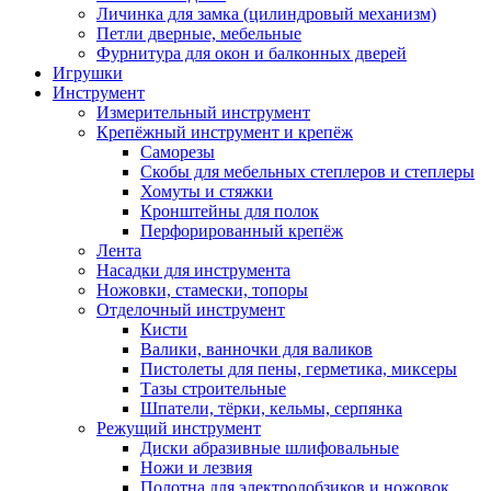
Личинка для замка (цилиндровый механизм)
Петли дверные, мебельные
Фурнитура для окон и балконных дверей
Игрушки
Инструмент
Измерительный инструмент
Крепёжный инструмент и крепёж
Саморезы
Скобы для мебельных степлеров и степлеры
Хомуты и стяжки
Кронштейны для полок
Перфорированный крепёж
Лента
Насадки для инструмента
Ножовки, стамески, топоры
Отделочный инструмент
Кисти
Валики, ванночки для валиков
Пистолеты для пены, герметика, миксеры
Тазы строительные
Шпатели, тёрки, кельмы, серпянка
Режущий инструмент
Диски абразивные шлифовальные
Ножи и лезвия
Полотна для электролобзиков и ножовок