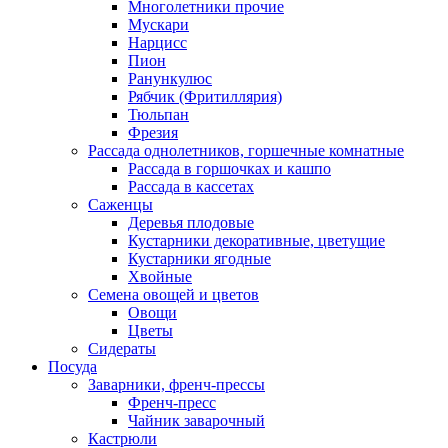
Многолетники прочие
Мускари
Нарцисс
Пион
Ранункулюс
Рябчик (Фритиллярия)
Тюльпан
Фрезия
Рассада однолетников, горшечные комнатные
Рассада в горшочках и кашпо
Рассада в кассетах
Саженцы
Деревья плодовые
Кустарники декоративные, цветущие
Кустарники ягодные
Хвойные
Семена овощей и цветов
Овощи
Цветы
Сидераты
Посуда
Заварники, френч-прессы
Френч-пресс
Чайник заварочный
Кастрюли