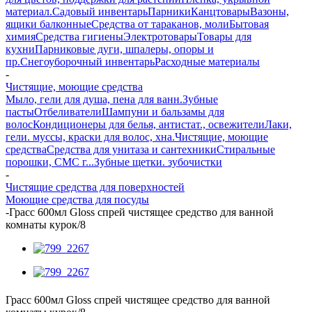
материал.
Садовый инвентарь
Парники
Канцтовары
Вазоны,
ящики балконные
Средства от тараканов, моли
Бытовая
химия
Средства гигиены
Электротовары
Товары для
кухни
Парниковые дуги, шпалеры, опоры и
пр.
Снегоуборочный инвентарь
Расходные материалы
-
Чистящие, моющие средства
Мыло, гели для душа, пена для ванн.
Зубные
пасты
Отбеливатели
Шампуни и бальзамы для
волос
Кондиционеры для белья, антистат., освежители
Лаки,
гели. муссы, краски для волос, хна.
Чистящие, моющие
средства
Средства для унитаза и сантехники
Стиральные
порошки, СМС г...
Зубные щетки. зубочистки
-
Чистящие средства для поверхностей
Моющие средства для посуды
-
Грасс 600мл Gloss спрей чистящее средство для ванной
комнаты курок/8
Грасс 600мл Gloss спрей чистящее средство для ванной