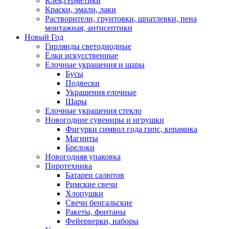
Клея,герметики
Краски, эмали, лаки
Растворители, грунтовки, шпатлевки, пена
монтажная, антисептики
Новый Год
Гирлянды светодиодные
Ёлки искусственные
Елочные украшения и шары
Бусы
Подвески
Украшения елочные
Шары
Елочные украшения стекло
Новогодние сувениры и игрушки
Фигурки символ года гипс, керамика
Магниты
Брелоки
Новогодняя упаковка
Пиротехника
Батареи салютов
Римские свечи
Хлопушки
Свечи бенгальские
Ракеты, фонтаны
Фейерверки, наборы