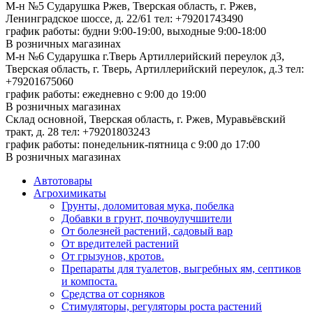
М-н №5 Сударушка Ржев, Тверская область, г. Ржев,
Ленинградское шоссе, д. 22/61
тел: +79201743490
график работы: будни 9:00-19:00, выходные 9:00-18:00
В розничных магазинах
М-н №6 Сударушка г.Тверь Артиллерийский переулок д3,
Тверская область, г. Тверь, Артиллерийский переулок, д.3
тел:
+79201675060
график работы: ежедневно с 9:00 до 19:00
В розничных магазинах
Склад основной, Тверская область, г. Ржев, Муравьёвский
тракт, д. 28
тел: +79201803243
график работы: понедельник-пятница с 9:00 до 17:00
В розничных магазинах
Автотовары
Агрохимикаты
Грунты, доломитовая мука, побелка
Добавки в грунт, почвоулучшители
От болезней растений, садовый вар
От вредителей растений
От грызунов, кротов.
Препараты для туалетов, выгребных ям, септиков
и компоста.
Средства от сорняков
Стимуляторы, регуляторы роста растений