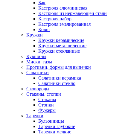
Бак
Кастрюля алюминиевая
Кастрюля из нержавеющей стали
Кастрюля набор
Кастрюля эмалированная
Ковш
Кружки
Кружки керамические
Кружки металлические
Кружки стеклянные
Кувшины
Миски, тазы
Противни, формы для выпечки
Салатники
Салатники керамика
Салатники стекло
Сковороды
Стаканы, стопки
Стаканы
Стопки
Фужеры
Тарелки
Бульонницы
Тарелки глубокие
Тарелки мелкие