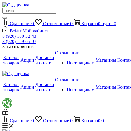
Сравнение
0
Отложенные
0
Корзина
0
пуста
0
Войти
Мой кабинет
8 (920) 180-32-43
8 (920) 159-65-07
Заказать звонок
О компании
Каталог
Доставка
Акции
Магазины
Конта
товаров
и оплата
Поставщикам
О компании
Каталог
Доставка
Акции
Магазины
Конта
товаров
и оплата
Поставщикам
Сравнение
0
Отложенные
0
Корзина
0
0