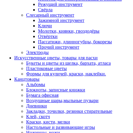
Режущий инструмент
Свёрла
Слесарный инструмент
Зажимной инструмент
Ключи
Молотки, киянки, гвоздодёры
Отвёртки
Пассатижи, длинногубцы, бокорезы
Прочий инструмент
Электроды
Искусственные цветы, товары для пасхи
Букеты и цветы из шелка, бархата, атласа
Пластиковые цветы
Формы для куличей, краски, наклейки.
Канцтовары
Альбомы
Блокноты, записные книжки
Бумага офисная
Воздушные шары,мыльные пузыри
Дневники
Закладки, точилки, резинки стирательные
Клей, скотч
Краски, кисти, мелки
Настольные и развивающие игры
Ножницы, ножи