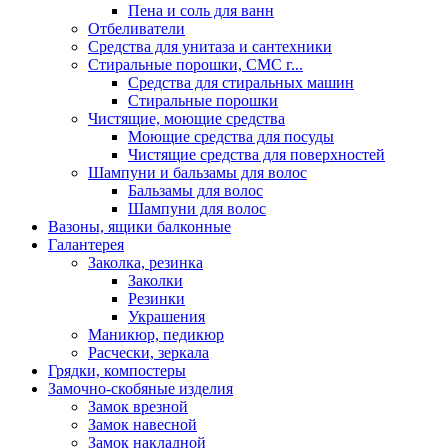
Пена и соль для ванн
Отбеливатели
Средства для унитаза и сантехники
Стиральные порошки, СМС г...
Средства для стиральных машин
Стиральные порошки
Чистящие, моющие средства
Моющие средства для посуды
Чистящие средства для поверхностей
Шампуни и бальзамы для волос
Бальзамы для волос
Шампуни для волос
Вазоны, ящики балконные
Галантерея
Заколка, резинка
Заколки
Резинки
Украшения
Маникюр, педикюр
Расчески, зеркала
Грядки, компостеры
Замочно-скобяные изделия
Замок врезной
Замок навесной
Замок накладной