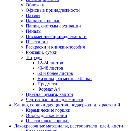
Обложки
Офисные принадлежности
Паззлы
Папки школьные
Папки, системы архивации
Пеналы
Письменные принадлежности
Пластилин
Раскраски и книжки-пособия
Рюкзаки, сумки
Тетради
12-24 листов
40-48 листов
60 и более листов
На кольцах/сменные блоки
Предметные
Формат А4
Цветная бумага, картон
Чертежные принадлежности
Кашпо, горшки для цветов, поддержки для растений
Керамические горшки
Опоры для растений
Пластиковые горшки
Лакокрасочные материалы, растворители, клей, кисти