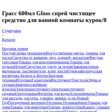
Грасс 600мл Gloss спрей чистящее
средство для ванной комнаты курок/8
Сударушка
-
Каталог
-
Бытовая химия
Посуда
Срезка тюльпанов
Искусственные цветы, товары для
пасхи
Средства от комаров, мух, клещей, москитов
Фигуры
гипсовые
Товары для консервирования.
Товары для
отдыха
Носки
Средства по уходу за телом
Лакокрасочные
материалы, растворители, клей, кисти
Одежда
Белорусская
косметика Белита и Витекс
Бытовая
техника
Игрушки
Галантерея
Инструмент
Текстиль
Обувь и
стельки
Замочно-скобяные
изделия
Электроинструмент
Электроинструмент
садовый
Автотовары
Фильтры для воды
Агрохимикаты
Товары
для рассады, кассеты, горшки, ящики, и пр.
Новый
Год
Посадочный материал
Теплицы Поликарбонат
Товары для
дома
Товары для животных
Грядки, компостеры
Кашпо, горшки
для цветов, поддержки для растений
Пленка, укрывной