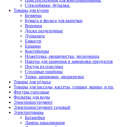
Приспособления для консервирования.
Стеклобанки, бутылки.
Товары для кухни
Безмены
Бумага и фольга для выпечки
Воронки
Доски разделочные
Дуршлаги
Емкости
Ершики
Контейнеры
Ножеточка, овощечистка, чесночница
Пакеты для хранения и заморозки продуктов
Посуда из пластика
Столовые приборы
Терки, шинковки, овощерезки
Товары для отдыха
Товары для рассады, кассеты, горшки, ящики, и пр.
Фигуры гипсовые
Фильтры для воды
Электроинструмент
Электроинструмент садовый
Электротовары
Батарейки
Лампы накаливания