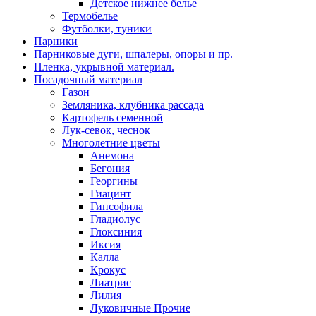
Детское нижнее белье
Термобелье
Футболки, туники
Парники
Парниковые дуги, шпалеры, опоры и пр.
Пленка, укрывной материал.
Посадочный материал
Газон
Земляника, клубника рассада
Картофель семенной
Лук-севок, чеснок
Многолетние цветы
Анемона
Бегония
Георгины
Гиацинт
Гипсофила
Гладиолус
Глоксиния
Иксия
Калла
Крокус
Лиатрис
Лилия
Луковичные Прочие