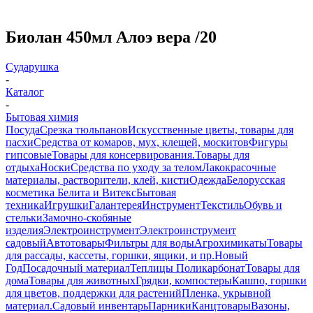
Биолан 450мл Алоэ вера /20
Сударушка
-
Каталог
-
Бытовая химия
Посуда
Срезка тюльпанов
Искусственные цветы, товары для
пасхи
Средства от комаров, мух, клещей, москитов
Фигуры
гипсовые
Товары для консервирования.
Товары для
отдыха
Носки
Средства по уходу за телом
Лакокрасочные
материалы, растворители, клей, кисти
Одежда
Белорусская
косметика Белита и Витекс
Бытовая
техника
Игрушки
Галантерея
Инструмент
Текстиль
Обувь и
стельки
Замочно-скобяные
изделия
Электроинструмент
Электроинструмент
садовый
Автотовары
Фильтры для воды
Агрохимикаты
Товары
для рассады, кассеты, горшки, ящики, и пр.
Новый
Год
Посадочный материал
Теплицы Поликарбонат
Товары для
дома
Товары для животных
Грядки, компостеры
Кашпо, горшки
для цветов, поддержки для растений
Пленка, укрывной
материал.
Садовый инвентарь
Парники
Канцтовары
Вазоны,