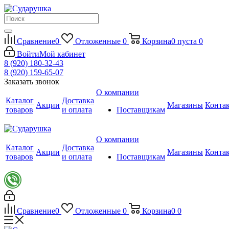
Сравнение
0
Отложенные
0
Корзина
0
пуста
0
Войти
Мой кабинет
8 (920) 180-32-43
8 (920) 159-65-07
Заказать звонок
О компании
Каталог
Доставка
Акции
Магазины
Конта
товаров
и оплата
Поставщикам
О компании
Каталог
Доставка
Акции
Магазины
Конта
товаров
и оплата
Поставщикам
Сравнение
0
Отложенные
0
Корзина
0
0