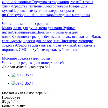
ящики балконные
Средства от тараканов, моли
Бытовая
химия
Средства гигиены
Электротовары
Товары для
кухни
Парниковые дуги, шпалеры, опоры и
пр.
Снегоуборочный инвентарь
Расходные материалы
-
Чистящие, моющие средства
Мыло, гели для душа, пена для ванн.
Зубные
пасты
Отбеливатели
Шампуни и бальзамы для
волос
Кондиционеры для белья, антистат., освежители
Лаки,
гели. муссы, краски для волос, хна.
Чистящие, моющие
средства
Средства для унитаза и сантехники
Стиральные
порошки, СМС г...
Зубные щетки. зубочистки
-
Моющие средства для посуды
Чистящие средства для поверхностей
-
Биолан 450мл Алоэ вера /20
Биолан 450мл Алоэ вера /20
Подробнее
63
руб.
/шт
Больше 15 шт.