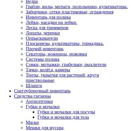
Ведра
Грабли, вилы, мотыги, полольники, культиваторы.
Заборчики, сетки пластиковые, ограждения
Инвентарь для полива
Лейки, насадки на лейки.
Леска для триммеров
Лопаты, черенки
Опрыскиватели
Плоскорезы, культиваторы, торнадика.
Прочий инвентарь
Секаторы, ножницы, ножовки
Системы полива
Совки, мотыжки, грабельки, рыхлители
Тачки, колёса, камеры
Тенты, укрытия для растений, круги
приствольные
Шланги
Снегоуборочный инвентарь
Средства гигиены
Антисептики
Губки и мочалки
Губки и мочалки для посуды
Губки и мочалки для тела
Маски
Мешки для мусора