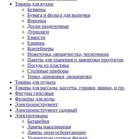
Товары для кухни
Безмены
Бумага и фольга для выпечки
Воронки
Доски разделочные
Дуршлаги
Емкости
Ершики
Контейнеры
Ножеточка, овощечистка, чесночница
Пакеты для хранения и заморозки продуктов
Посуда из пластика
Столовые приборы
Терки, шинковки, овощерезки
Товары для отдыха
Товары для рассады, кассеты, горшки, ящики, и пр.
Фигуры гипсовые
Фильтры для воды
Электроинструмент
Электроинструмент садовый
Электротовары
Батарейки
Лампы накаливания
Лампы энергосберегающие
Удлинители,сетевые фильтр...