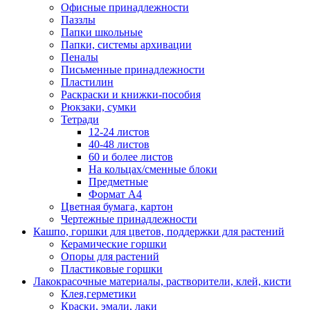
Офисные принадлежности
Паззлы
Папки школьные
Папки, системы архивации
Пеналы
Письменные принадлежности
Пластилин
Раскраски и книжки-пособия
Рюкзаки, сумки
Тетради
12-24 листов
40-48 листов
60 и более листов
На кольцах/сменные блоки
Предметные
Формат А4
Цветная бумага, картон
Чертежные принадлежности
Кашпо, горшки для цветов, поддержки для растений
Керамические горшки
Опоры для растений
Пластиковые горшки
Лакокрасочные материалы, растворители, клей, кисти
Клея,герметики
Краски, эмали, лаки