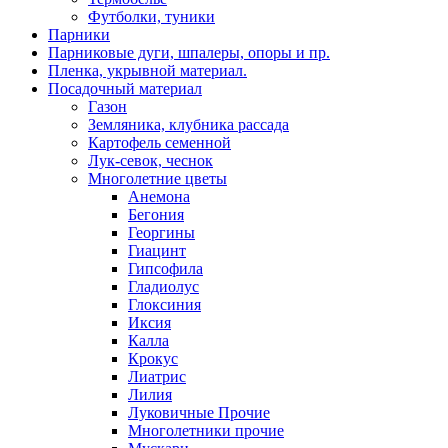
Футболки, туники
Парники
Парниковые дуги, шпалеры, опоры и пр.
Пленка, укрывной материал.
Посадочный материал
Газон
Земляника, клубника рассада
Картофель семенной
Лук-севок, чеснок
Многолетние цветы
Анемона
Бегония
Георгины
Гиацинт
Гипсофила
Гладиолус
Глоксиния
Иксия
Калла
Крокус
Лиатрис
Лилия
Луковичные Прочие
Многолетники прочие