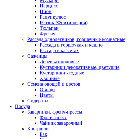
Мускари
Нарцисс
Пион
Ранункулюс
Рябчик (Фритиллярия)
Тюльпан
Фрезия
Рассада однолетников, горшечные комнатные
Рассада в горшочках и кашпо
Рассада в кассетах
Саженцы
Деревья плодовые
Кустарники декоративные, цветущие
Кустарники ягодные
Хвойные
Семена овощей и цветов
Овощи
Цветы
Сидераты
Посуда
Заварники, френч-прессы
Френч-пресс
Чайник заварочный
Кастрюли
Бак