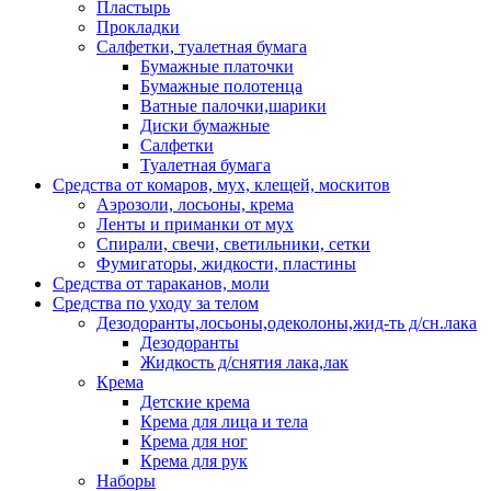
Пластырь
Прокладки
Салфетки, туалетная бумага
Бумажные платочки
Бумажные полотенца
Ватные палочки,шарики
Диски бумажные
Салфетки
Туалетная бумага
Средства от комаров, мух, клещей, москитов
Аэрозоли, лосьоны, крема
Ленты и приманки от мух
Спирали, свечи, светильники, сетки
Фумигаторы, жидкости, пластины
Средства от тараканов, моли
Средства по уходу за телом
Дезодоранты,лосьоны,одеколоны,жид-ть д/сн.лака
Дезодоранты
Жидкость д/снятия лака,лак
Крема
Детские крема
Крема для лица и тела
Крема для ног
Крема для рук
Наборы