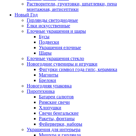
Растворители, грунтовки, шпатлевки, пена
монтажная, антисептики
Новый Год
Гирлянды светодиодные
Ёлки искусственные
Елочные украшения и шары
Бусы
Подвески
Украшения елочные
Шары
Елочные украшения стекло
Новогодние сувениры и игрушки
Фигурки символ года гипс, керамика
Магниты
Брелоки
Новогодняя упаковка
Пиротехника
Батареи салютов
Римские свечи
Хлопушки
Свечи бенгальские
Ракеты, фонтаны
Фейерверки, наборы
Украшения для интерьера
Мишура и гирлянда