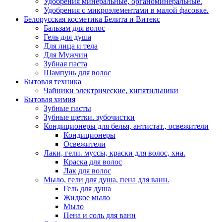
Удобрения минеральные, органоминеральные.
Удобрения с микроэлементами в малой фасовке.
Белорусская косметика Белита и Витекс
Бальзам для волос
Гель для душа
Для лица и тела
Для Мужчин
Зубная паста
Шампунь для волос
Бытовая техника
Чайники электрические, кипятильники
Бытовая химия
Зубные пасты
Зубные щетки. зубочистки
Кондиционеры для белья, антистат., освежители
Кондиционеры
Освежители
Лаки, гели. муссы, краски для волос, хна.
Краска для волос
Лак для волос
Мыло, гели для душа, пена для ванн.
Гель для душа
Жидкое мыло
Мыло
Пена и соль для ванн