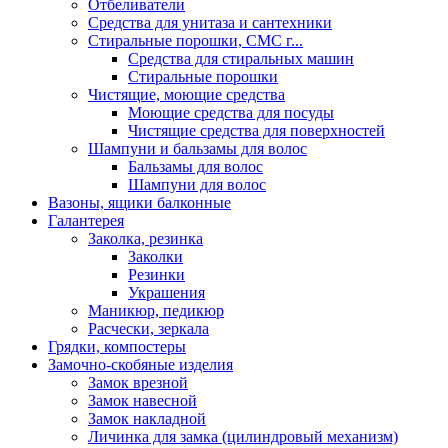
Отбеливатели
Средства для унитаза и сантехники
Стиральные порошки, СМС г...
Средства для стиральных машин
Стиральные порошки
Чистящие, моющие средства
Моющие средства для посуды
Чистящие средства для поверхностей
Шампуни и бальзамы для волос
Бальзамы для волос
Шампуни для волос
Вазоны, ящики балконные
Галантерея
Заколка, резинка
Заколки
Резинки
Украшения
Маникюр, педикюр
Расчески, зеркала
Грядки, компостеры
Замочно-скобяные изделия
Замок врезной
Замок навесной
Замок накладной
Личинка для замка (цилиндровый механизм)