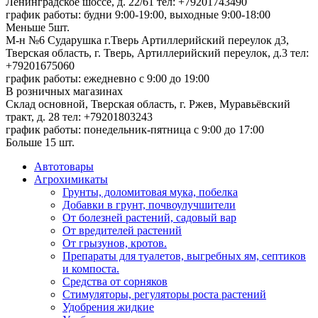
Ленинградское шоссе, д. 22/61
тел: +79201743490
график работы: будни 9:00-19:00, выходные 9:00-18:00
Меньше 5шт.
М-н №6 Сударушка г.Тверь Артиллерийский переулок д3,
Тверская область, г. Тверь, Артиллерийский переулок, д.3
тел:
+79201675060
график работы: ежедневно с 9:00 до 19:00
В розничных магазинах
Склад основной, Тверская область, г. Ржев, Муравьёвский
тракт, д. 28
тел: +79201803243
график работы: понедельник-пятница с 9:00 до 17:00
Больше 15 шт.
Автотовары
Агрохимикаты
Грунты, доломитовая мука, побелка
Добавки в грунт, почвоулучшители
От болезней растений, садовый вар
От вредителей растений
От грызунов, кротов.
Препараты для туалетов, выгребных ям, септиков
и компоста.
Средства от сорняков
Стимуляторы, регуляторы роста растений
Удобрения жидкие