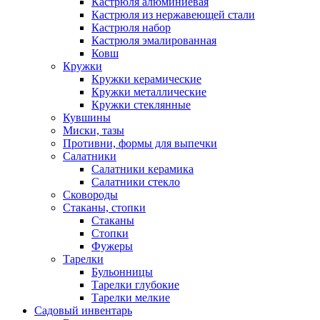
Кастрюля алюминиевая
Кастрюля из нержавеющей стали
Кастрюля набор
Кастрюля эмалированная
Ковш
Кружки
Кружки керамические
Кружки металлические
Кружки стеклянные
Кувшины
Миски, тазы
Противни, формы для выпечки
Салатники
Салатники керамика
Салатники стекло
Сковороды
Стаканы, стопки
Стаканы
Стопки
Фужеры
Тарелки
Бульонницы
Тарелки глубокие
Тарелки мелкие
Садовый инвентарь