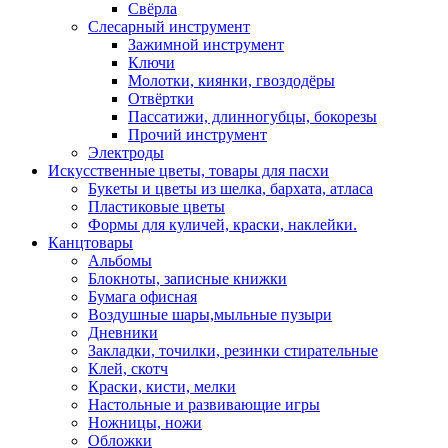
Свёрла
Слесарный инструмент
Зажимной инструмент
Ключи
Молотки, киянки, гвоздодёры
Отвёртки
Пассатижи, длинногубцы, бокорезы
Прочий инструмент
Электроды
Искусственные цветы, товары для пасхи
Букеты и цветы из шелка, бархата, атласа
Пластиковые цветы
Формы для куличей, краски, наклейки.
Канцтовары
Альбомы
Блокноты, записные книжки
Бумага офисная
Воздушные шары,мыльные пузыри
Дневники
Закладки, точилки, резинки стирательные
Клей, скотч
Краски, кисти, мелки
Настольные и развивающие игры
Ножницы, ножи
Обложки