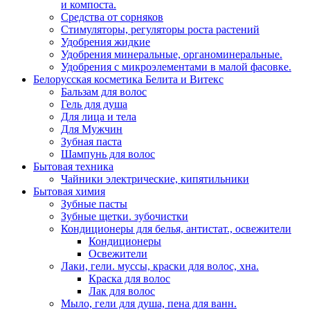
и компоста.
Средства от сорняков
Стимуляторы, регуляторы роста растений
Удобрения жидкие
Удобрения минеральные, органоминеральные.
Удобрения с микроэлементами в малой фасовке.
Белорусская косметика Белита и Витекс
Бальзам для волос
Гель для душа
Для лица и тела
Для Мужчин
Зубная паста
Шампунь для волос
Бытовая техника
Чайники электрические, кипятильники
Бытовая химия
Зубные пасты
Зубные щетки. зубочистки
Кондиционеры для белья, антистат., освежители
Кондиционеры
Освежители
Лаки, гели. муссы, краски для волос, хна.
Краска для волос
Лак для волос
Мыло, гели для душа, пена для ванн.