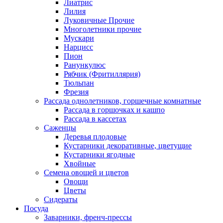
Лиатрис
Лилия
Луковичные Прочие
Многолетники прочие
Мускари
Нарцисс
Пион
Ранункулюс
Рябчик (Фритиллярия)
Тюльпан
Фрезия
Рассада однолетников, горшечные комнатные
Рассада в горшочках и кашпо
Рассада в кассетах
Саженцы
Деревья плодовые
Кустарники декоративные, цветущие
Кустарники ягодные
Хвойные
Семена овощей и цветов
Овощи
Цветы
Сидераты
Посуда
Заварники, френч-прессы