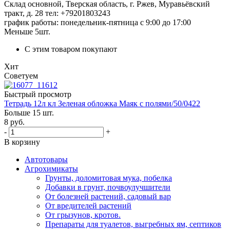
Склад основной, Тверская область, г. Ржев, Муравьёвский
тракт, д. 28
тел: +79201803243
график работы: понедельник-пятница с 9:00 до 17:00
Меньше 5шт.
С этим товаром покупают
Хит
Советуем
Быстрый просмотр
Тетрадь 12л кл Зеленая обложка Маяк с полями/50/0422
Больше 15 шт.
8
руб.
-
+
В корзину
Автотовары
Агрохимикаты
Грунты, доломитовая мука, побелка
Добавки в грунт, почвоулучшители
От болезней растений, садовый вар
От вредителей растений
От грызунов, кротов.
Препараты для туалетов, выгребных ям, септиков