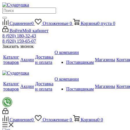
Сравнение
0
Отложенные
0
Корзина
0
пуста
0
Войти
Мой кабинет
8 (920) 180-32-43
8 (920) 159-65-07
Заказать звонок
О компании
Каталог
Доставка
Акции
Магазины
Конта
товаров
и оплата
Поставщикам
О компании
Каталог
Доставка
Акции
Магазины
Конта
товаров
и оплата
Поставщикам
Сравнение
0
Отложенные
0
Корзина
0
0