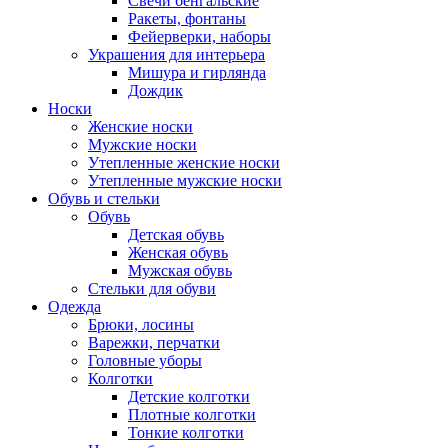
Свечи бенгальские
Ракеты, фонтаны
Фейерверки, наборы
Украшения для интерьера
Мишура и гирлянда
Дождик
Носки
Женские носки
Мужские носки
Утепленные женские носки
Утепленные мужские носки
Обувь и стельки
Обувь
Детская обувь
Женская обувь
Мужская обувь
Стельки для обуви
Одежда
Брюки, лосины
Варежки, перчатки
Головные уборы
Колготки
Детские колготки
Плотные колготки
Тонкие колготки