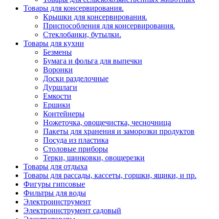
Товары для консервирования.
Крышки для консервирования.
Приспособления для консервирования.
Стеклобанки, бутылки.
Товары для кухни
Безмены
Бумага и фольга для выпечки
Воронки
Доски разделочные
Дуршлаги
Емкости
Ершики
Контейнеры
Ножеточка, овощечистка, чесночница
Пакеты для хранения и заморозки продуктов
Посуда из пластика
Столовые приборы
Терки, шинковки, овощерезки
Товары для отдыха
Товары для рассады, кассеты, горшки, ящики, и пр.
Фигуры гипсовые
Фильтры для воды
Электроинструмент
Электроинструмент садовый