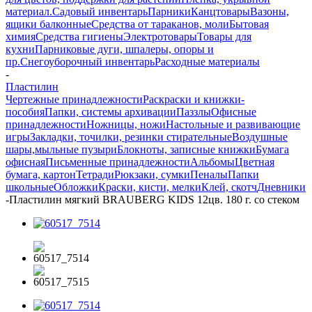
материал.
Садовый инвентарь
Парники
Канцтовары
Вазоны,
ящики балконные
Средства от тараканов, моли
Бытовая
химия
Средства гигиены
Электротовары
Товары для
кухни
Парниковые дуги, шпалеры, опоры и
пр.
Снегоуборочный инвентарь
Расходные материалы
-
Пластилин
Чертежные принадлежности
Раскраски и книжки-
пособия
Папки, системы архивации
Паззлы
Офисные
принадлежности
Ножницы, ножи
Настольные и развивающие
игры
Закладки, точилки, резинки стирательные
Воздушные
шары,мыльные пузыри
Блокноты, записные книжки
Бумага
офисная
Письменные принадлежности
Альбомы
Цветная
бумага, картон
Тетради
Рюкзаки, сумки
Пеналы
Папки
школьные
Обложки
Краски, кисти, мелки
Клей, скотч
Дневники
-
Пластилин мягкий BRAUBERG KIDS 12цв. 180 г. со стеком