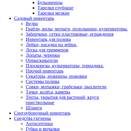
Бульонницы
Тарелки глубокие
Тарелки мелкие
Садовый инвентарь
Ведра
Грабли, вилы, мотыги, полольники, культиваторы.
Заборчики, сетки пластиковые, ограждения
Инвентарь для полива
Лейки, насадки на лейки.
Леска для триммеров
Лопаты, черенки
Опрыскиватели
Плоскорезы, культиваторы, торнадика.
Прочий инвентарь
Секаторы, ножницы, ножовки
Системы полива
Совки, мотыжки, грабельки, рыхлители
Тачки, колёса, камеры
Тенты, укрытия для растений, круги
приствольные
Шланги
Снегоуборочный инвентарь
Средства гигиены
Антисептики
Губки и мочалки