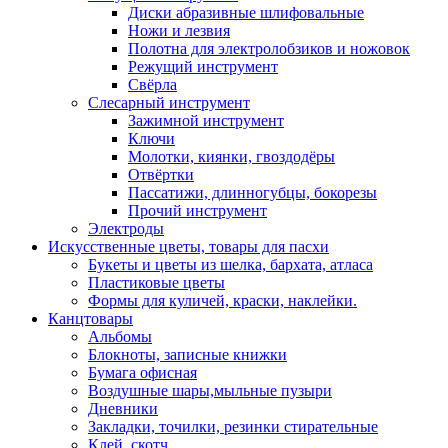
Диски абразивные шлифовальные
Ножи и лезвия
Полотна для электролобзиков и ножовок
Режущий инструмент
Свёрла
Слесарный инструмент
Зажимной инструмент
Ключи
Молотки, киянки, гвоздодёры
Отвёртки
Пассатижи, длинногубцы, бокорезы
Прочий инструмент
Электроды
Искусственные цветы, товары для пасхи
Букеты и цветы из шелка, бархата, атласа
Пластиковые цветы
Формы для куличей, краски, наклейки.
Канцтовары
Альбомы
Блокноты, записные книжки
Бумага офисная
Воздушные шары,мыльные пузыри
Дневники
Закладки, точилки, резинки стирательные
Клей, скотч