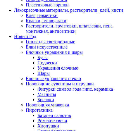
Пластиковые горшки
Лакокрасочные материалы, растворители, клей, кисти
Клея,герметики
Краски, эмали, лаки
Растворители, грунтовки, шпатлевки, пена
монтажная, антисептики
Новый Год
Гирлянды светодиодные
Ёлки искусственные
Елочные украшения и шары
Бусы
Подвески
Украшения елочные
Шары
Елочные украшения стекло
Новогодние сувениры и игрушки
Фигурки символ года гипс, керамика
Магниты
Брелоки
Новогодняя упаковка
Пиротехника
Батареи салютов
Римские свечи
Хлопушки