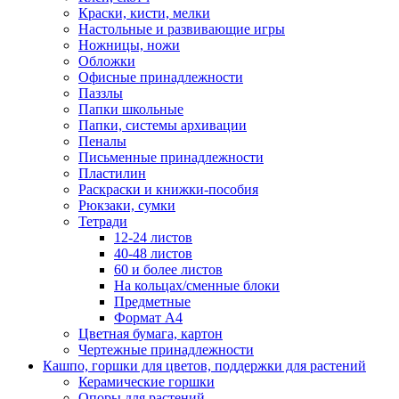
Краски, кисти, мелки
Настольные и развивающие игры
Ножницы, ножи
Обложки
Офисные принадлежности
Паззлы
Папки школьные
Папки, системы архивации
Пеналы
Письменные принадлежности
Пластилин
Раскраски и книжки-пособия
Рюкзаки, сумки
Тетради
12-24 листов
40-48 листов
60 и более листов
На кольцах/сменные блоки
Предметные
Формат А4
Цветная бумага, картон
Чертежные принадлежности
Кашпо, горшки для цветов, поддержки для растений
Керамические горшки
Опоры для растений