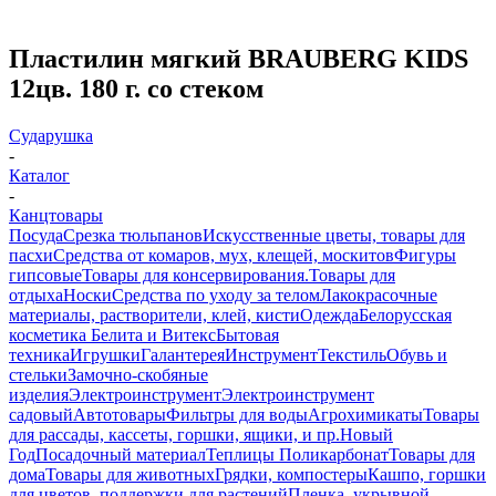
Пластилин мягкий BRAUBERG KIDS
12цв. 180 г. со стеком
Сударушка
-
Каталог
-
Канцтовары
Посуда
Срезка тюльпанов
Искусственные цветы, товары для
пасхи
Средства от комаров, мух, клещей, москитов
Фигуры
гипсовые
Товары для консервирования.
Товары для
отдыха
Носки
Средства по уходу за телом
Лакокрасочные
материалы, растворители, клей, кисти
Одежда
Белорусская
косметика Белита и Витекс
Бытовая
техника
Игрушки
Галантерея
Инструмент
Текстиль
Обувь и
стельки
Замочно-скобяные
изделия
Электроинструмент
Электроинструмент
садовый
Автотовары
Фильтры для воды
Агрохимикаты
Товары
для рассады, кассеты, горшки, ящики, и пр.
Новый
Год
Посадочный материал
Теплицы Поликарбонат
Товары для
дома
Товары для животных
Грядки, компостеры
Кашпо, горшки
для цветов, поддержки для растений
Пленка, укрывной