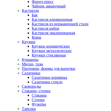
Френч-пресс
Чайник заварочный
Кастрюли
Бак
Кастрюля алюминиевая
Кастрюля из нержавеющей стали
Кастрюля набор
Кастрюля эмалированная
Ковш
Кружки
Кружки керамические
Кружки металлические
Кружки стеклянные
Кувшины
Миски, тазы
Противни, формы для выпечки
Салатники
Салатники керамика
Салатники стекло
Сковороды
Стаканы, стопки
Стаканы
Стопки
Фужеры
Тарелки