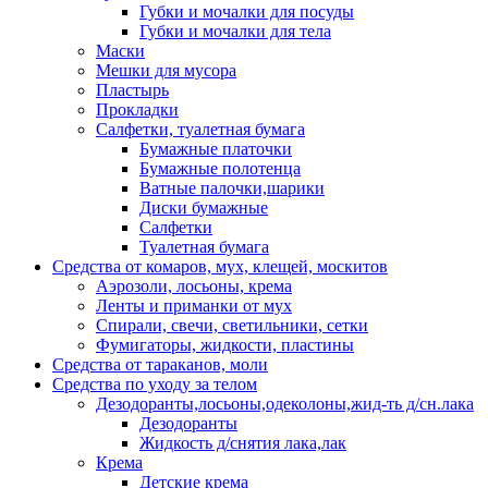
Губки и мочалки для посуды
Губки и мочалки для тела
Маски
Мешки для мусора
Пластырь
Прокладки
Салфетки, туалетная бумага
Бумажные платочки
Бумажные полотенца
Ватные палочки,шарики
Диски бумажные
Салфетки
Туалетная бумага
Средства от комаров, мух, клещей, москитов
Аэрозоли, лосьоны, крема
Ленты и приманки от мух
Спирали, свечи, светильники, сетки
Фумигаторы, жидкости, пластины
Средства от тараканов, моли
Средства по уходу за телом
Дезодоранты,лосьоны,одеколоны,жид-ть д/сн.лака
Дезодоранты
Жидкость д/снятия лака,лак
Крема
Детские крема