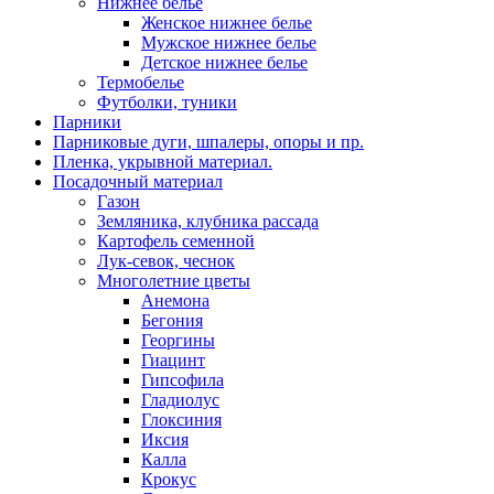
Нижнее белье
Женское нижнее белье
Мужское нижнее белье
Детское нижнее белье
Термобелье
Футболки, туники
Парники
Парниковые дуги, шпалеры, опоры и пр.
Пленка, укрывной материал.
Посадочный материал
Газон
Земляника, клубника рассада
Картофель семенной
Лук-севок, чеснок
Многолетние цветы
Анемона
Бегония
Георгины
Гиацинт
Гипсофила
Гладиолус
Глоксиния
Иксия
Калла
Крокус