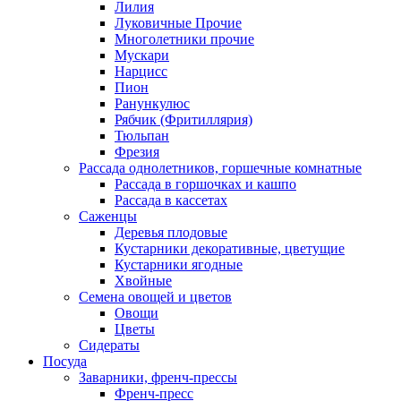
Лилия
Луковичные Прочие
Многолетники прочие
Мускари
Нарцисс
Пион
Ранункулюс
Рябчик (Фритиллярия)
Тюльпан
Фрезия
Рассада однолетников, горшечные комнатные
Рассада в горшочках и кашпо
Рассада в кассетах
Саженцы
Деревья плодовые
Кустарники декоративные, цветущие
Кустарники ягодные
Хвойные
Семена овощей и цветов
Овощи
Цветы
Сидераты
Посуда
Заварники, френч-прессы
Френч-пресс