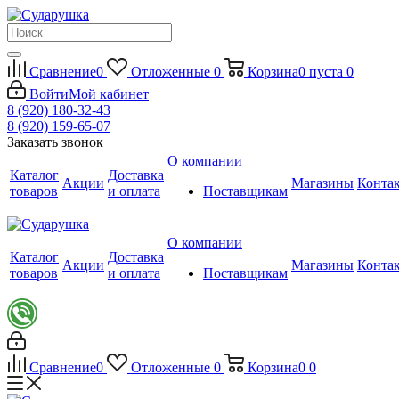
Сравнение
0
Отложенные
0
Корзина
0
пуста
0
Войти
Мой кабинет
8 (920) 180-32-43
8 (920) 159-65-07
Заказать звонок
О компании
Каталог
Доставка
Акции
Магазины
Конта
товаров
и оплата
Поставщикам
О компании
Каталог
Доставка
Акции
Магазины
Конта
товаров
и оплата
Поставщикам
Сравнение
0
Отложенные
0
Корзина
0
0