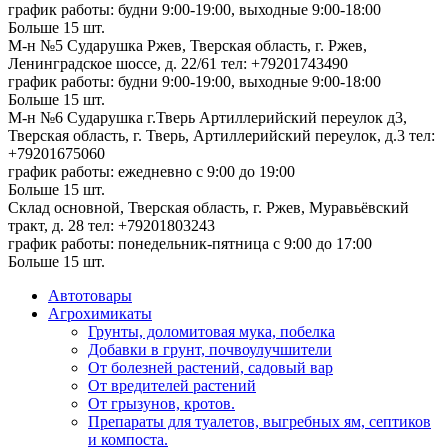
график работы: будни 9:00-19:00, выходные 9:00-18:00
Больше 15 шт.
М-н №5 Сударушка Ржев, Тверская область, г. Ржев,
Ленинградское шоссе, д. 22/61
тел: +79201743490
график работы: будни 9:00-19:00, выходные 9:00-18:00
Больше 15 шт.
М-н №6 Сударушка г.Тверь Артиллерийский переулок д3,
Тверская область, г. Тверь, Артиллерийский переулок, д.3
тел:
+79201675060
график работы: ежедневно с 9:00 до 19:00
Больше 15 шт.
Склад основной, Тверская область, г. Ржев, Муравьёвский
тракт, д. 28
тел: +79201803243
график работы: понедельник-пятница с 9:00 до 17:00
Больше 15 шт.
Автотовары
Агрохимикаты
Грунты, доломитовая мука, побелка
Добавки в грунт, почвоулучшители
От болезней растений, садовый вар
От вредителей растений
От грызунов, кротов.
Препараты для туалетов, выгребных ям, септиков
и компоста.