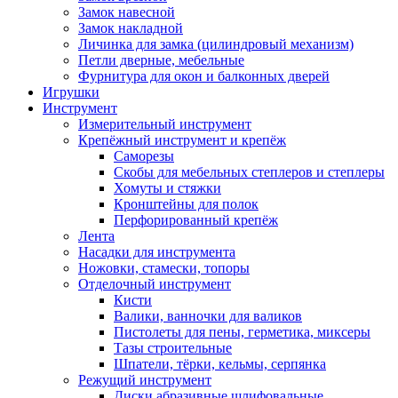
Замок навесной
Замок накладной
Личинка для замка (цилиндровый механизм)
Петли дверные, мебельные
Фурнитура для окон и балконных дверей
Игрушки
Инструмент
Измерительный инструмент
Крепёжный инструмент и крепёж
Саморезы
Скобы для мебельных степлеров и степлеры
Хомуты и стяжки
Кронштейны для полок
Перфорированный крепёж
Лента
Насадки для инструмента
Ножовки, стамески, топоры
Отделочный инструмент
Кисти
Валики, ванночки для валиков
Пистолеты для пены, герметика, миксеры
Тазы строительные
Шпатели, тёрки, кельмы, серпянка
Режущий инструмент
Диски абразивные шлифовальные