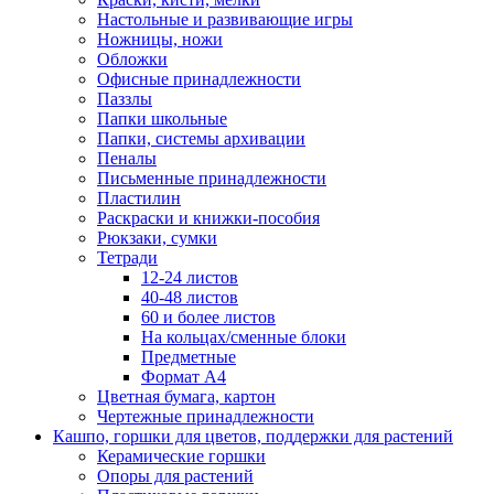
Настольные и развивающие игры
Ножницы, ножи
Обложки
Офисные принадлежности
Паззлы
Папки школьные
Папки, системы архивации
Пеналы
Письменные принадлежности
Пластилин
Раскраски и книжки-пособия
Рюкзаки, сумки
Тетради
12-24 листов
40-48 листов
60 и более листов
На кольцах/сменные блоки
Предметные
Формат А4
Цветная бумага, картон
Чертежные принадлежности
Кашпо, горшки для цветов, поддержки для растений
Керамические горшки
Опоры для растений