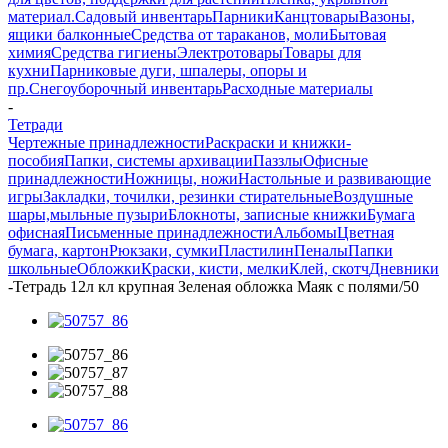
материал.
Садовый инвентарь
Парники
Канцтовары
Вазоны,
ящики балконные
Средства от тараканов, моли
Бытовая
химия
Средства гигиены
Электротовары
Товары для
кухни
Парниковые дуги, шпалеры, опоры и
пр.
Снегоуборочный инвентарь
Расходные материалы
-
Тетради
Чертежные принадлежности
Раскраски и книжки-
пособия
Папки, системы архивации
Паззлы
Офисные
принадлежности
Ножницы, ножи
Настольные и развивающие
игры
Закладки, точилки, резинки стирательные
Воздушные
шары,мыльные пузыри
Блокноты, записные книжки
Бумага
офисная
Письменные принадлежности
Альбомы
Цветная
бумага, картон
Рюкзаки, сумки
Пластилин
Пеналы
Папки
школьные
Обложки
Краски, кисти, мелки
Клей, скотч
Дневники
-
Тетрадь 12л кл крупная Зеленая обложка Маяк с полями/50