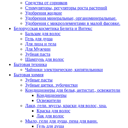
Средства от сорняков
Стимуляторы, регуляторы роста растений
Удобрения жидкие
Удобрения минеральные, органоминеральные.
Удобрения с микроэлементами в малой фасовке.
Белорусская косметика Белита и Витекс
Бальзам для волос
Гель для душа
Для лица и тела
Для Мужчин
Зубная паста
Шампунь для волос
Бытовая техника
Чайники электрические, кипятильники
Бытовая химия
Зубные пасты
Зубные щетки. зубочистки
Кондиционеры для белья, антистат., освежители
Кондиционеры
Освежители
Лаки, гели. муссы, краски для волос, хна.
Краска для волос
Лак для волос
Мыло, гели для душа, пена для ванн.
Гель для душа