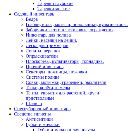
Тарелки глубокие
Тарелки мелкие
Садовый инвентарь
Ведра
Грабли, вилы, мотыги, полольники, культиваторы.
Заборчики, сетки пластиковые, ограждения
Инвентарь для полива
Лейки, насадки на лейки.
Леска для триммеров
Лопаты, черенки
Опрыскиватели
Плоскорезы, культиваторы, торнадика.
Прочий инвентарь
Секаторы, ножницы, ножовки
Системы полива
Совки, мотыжки, грабельки, рыхлители
Тачки, колёса, камеры
Тенты, укрытия для растений, круги
приствольные
Шланги
Снегоуборочный инвентарь
Средства гигиены
Антисептики
Губки и мочалки
Губки и мочалки для посуды