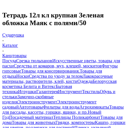
Тетрадь 12л кл крупная Зеленая
обложка Маяк с полями/50
Сударушка
-
Каталог
-
Канцтовары
Посуда
Срезка тюльпанов
Искусственные цветы, товары для
пасхи
Средства от комаров, мух, клещей, москитов
Фигуры
гипсовые
Товары для консервирования.
Товары для
отдыха
Носки
Средства по уходу за телом
Лакокрасочные
материалы, растворители, клей, кисти
Одежда
Белорусская
косметика Белита и Витекс
Бытовая
техника
Игрушки
Галантерея
Инструмент
Текстиль
Обувь и
стельки
Замочно-скобяные
изделия
Электроинструмент
Электроинструмент
садовый
Автотовары
Фильтры для воды
Агрохимикаты
Товары
для рассады, кассеты, горшки, ящики, и пр.
Новый
Год
Посадочный материал
Теплицы Поликарбонат
Товары для
дома
Товары для животных
Грядки, компостеры
Кашпо, горшки
для цветов, поддержки для растений
Пленка, укрывной