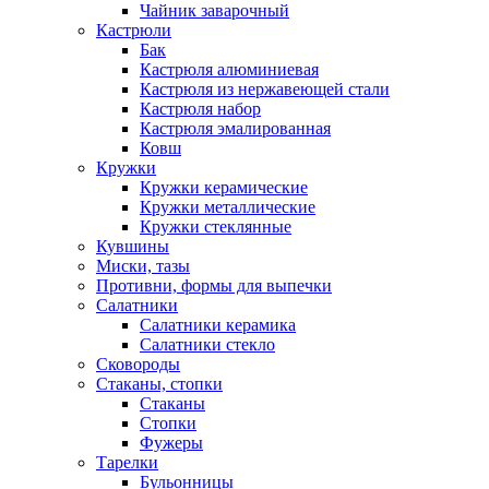
Чайник заварочный
Кастрюли
Бак
Кастрюля алюминиевая
Кастрюля из нержавеющей стали
Кастрюля набор
Кастрюля эмалированная
Ковш
Кружки
Кружки керамические
Кружки металлические
Кружки стеклянные
Кувшины
Миски, тазы
Противни, формы для выпечки
Салатники
Салатники керамика
Салатники стекло
Сковороды
Стаканы, стопки
Стаканы
Стопки
Фужеры
Тарелки
Бульонницы