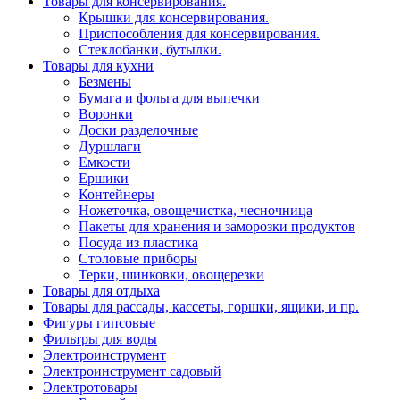
Товары для консервирования.
Крышки для консервирования.
Приспособления для консервирования.
Стеклобанки, бутылки.
Товары для кухни
Безмены
Бумага и фольга для выпечки
Воронки
Доски разделочные
Дуршлаги
Емкости
Ершики
Контейнеры
Ножеточка, овощечистка, чесночница
Пакеты для хранения и заморозки продуктов
Посуда из пластика
Столовые приборы
Терки, шинковки, овощерезки
Товары для отдыха
Товары для рассады, кассеты, горшки, ящики, и пр.
Фигуры гипсовые
Фильтры для воды
Электроинструмент
Электроинструмент садовый
Электротовары