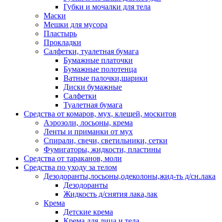
Губки и мочалки для тела
Маски
Мешки для мусора
Пластырь
Прокладки
Салфетки, туалетная бумага
Бумажные платочки
Бумажные полотенца
Ватные палочки,шарики
Диски бумажные
Салфетки
Туалетная бумага
Средства от комаров, мух, клещей, москитов
Аэрозоли, лосьоны, крема
Ленты и приманки от мух
Спирали, свечи, светильники, сетки
Фумигаторы, жидкости, пластины
Средства от тараканов, моли
Средства по уходу за телом
Дезодоранты,лосьоны,одеколоны,жид-ть д/сн.лака
Дезодоранты
Жидкость д/снятия лака,лак
Крема
Детские крема
Крема для лица и тела