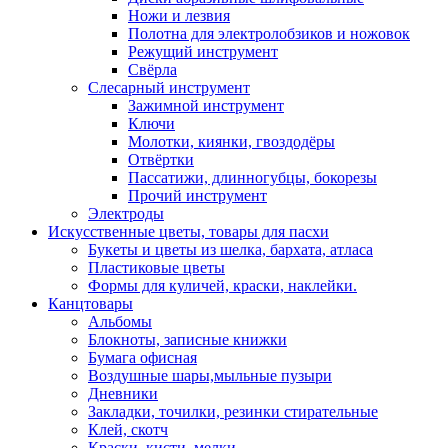
Ножи и лезвия
Полотна для электролобзиков и ножовок
Режущий инструмент
Свёрла
Слесарный инструмент
Зажимной инструмент
Ключи
Молотки, киянки, гвоздодёры
Отвёртки
Пассатижи, длинногубцы, бокорезы
Прочий инструмент
Электроды
Искусственные цветы, товары для пасхи
Букеты и цветы из шелка, бархата, атласа
Пластиковые цветы
Формы для куличей, краски, наклейки.
Канцтовары
Альбомы
Блокноты, записные книжки
Бумага офисная
Воздушные шары,мыльные пузыри
Дневники
Закладки, точилки, резинки стирательные
Клей, скотч
Краски, кисти, мелки