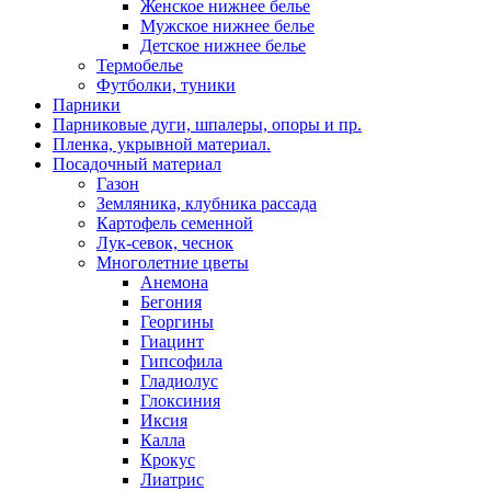
Женское нижнее белье
Мужское нижнее белье
Детское нижнее белье
Термобелье
Футболки, туники
Парники
Парниковые дуги, шпалеры, опоры и пр.
Пленка, укрывной материал.
Посадочный материал
Газон
Земляника, клубника рассада
Картофель семенной
Лук-севок, чеснок
Многолетние цветы
Анемона
Бегония
Георгины
Гиацинт
Гипсофила
Гладиолус
Глоксиния
Иксия
Калла
Крокус
Лиатрис