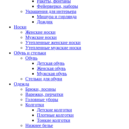
Ракеты, фонтаны
Фейерверки, наборы
Украшения для интерьера
Мишура и гирлянда
Дождик
Носки
Женские носки
Мужские носки
Утепленные женские носки
Утепленные мужские носки
Обувь и стельки
Обувь
Детская обувь
Женская обувь
Мужская обувь
Стельки для обуви
Одежда
Брюки, лосины
Варежки, перчатки
Головные уборы
Колготки
Детские колготки
Плотные колготки
Тонкие колготки
Нижнее белье