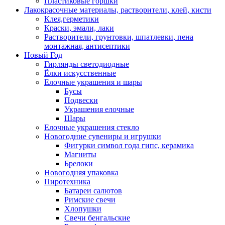
Пластиковые горшки
Лакокрасочные материалы, растворители, клей, кисти
Клея,герметики
Краски, эмали, лаки
Растворители, грунтовки, шпатлевки, пена
монтажная, антисептики
Новый Год
Гирлянды светодиодные
Ёлки искусственные
Елочные украшения и шары
Бусы
Подвески
Украшения елочные
Шары
Елочные украшения стекло
Новогодние сувениры и игрушки
Фигурки символ года гипс, керамика
Магниты
Брелоки
Новогодняя упаковка
Пиротехника
Батареи салютов
Римские свечи
Хлопушки
Свечи бенгальские