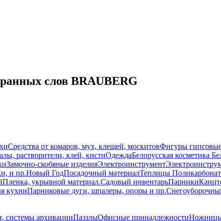
остранных слов BRAUBERG
схи
Средства от комаров, мух, клещей, москитов
Фигуры гипсовы
лы, растворители, клей, кисти
Одежда
Белорусская косметика Бе
ки
Замочно-скобяные изделия
Электроинструмент
Электроинструм
и, и пр.
Новый Год
Посадочный материал
Теплицы Поликарбонат
й
Пленка, укрывной материал.
Садовый инвентарь
Парники
Канцт
ля кухни
Парниковые дуги, шпалеры, опоры и пр.
Снегоуборочны
, системы архивации
Паззлы
Офисные принадлежности
Ножницы