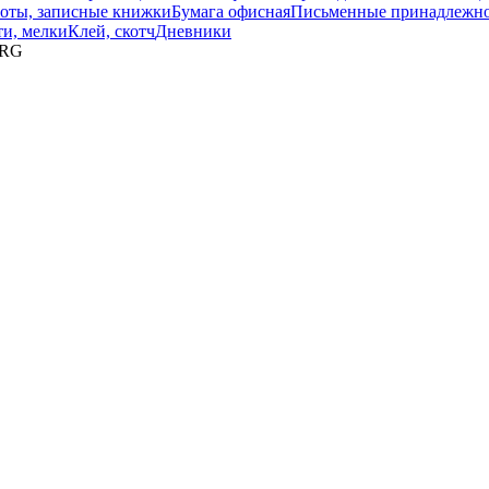
оты, записные книжки
Бумага офисная
Письменные принадлежн
ти, мелки
Клей, скотч
Дневники
ERG