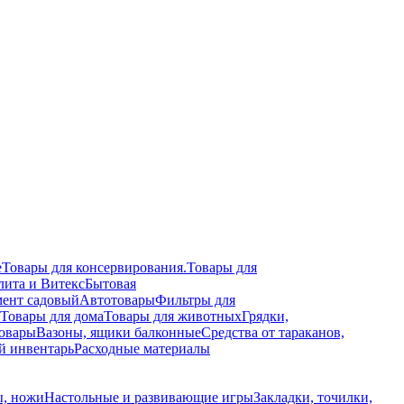
е
Товары для консервирования.
Товары для
лита и Витекс
Бытовая
ент садовый
Автотовары
Фильтры для
Товары для дома
Товары для животных
Грядки,
овары
Вазоны, ящики балконные
Средства от тараканов,
й инвентарь
Расходные материалы
, ножи
Настольные и развивающие игры
Закладки, точилки,