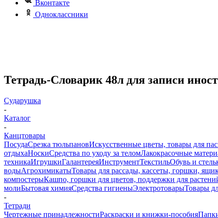
Вконтакте
Одноклассники
Тетрадь-Словарик 48л для записи ин
Сударушка
-
Каталог
-
Канцтовары
Посуда
Срезка тюльпанов
Искусственные цветы, товары для па
отдыха
Носки
Средства по уходу за телом
Лакокрасочные материа
техника
Игрушки
Галантерея
Инструмент
Текстиль
Обувь и стель
воды
Агрохимикаты
Товары для рассады, кассеты, горшки, ящик
компостеры
Кашпо, горшки для цветов, поддержки для растени
моли
Бытовая химия
Средства гигиены
Электротовары
Товары д
-
Тетради
Чертежные принадлежности
Раскраски и книжки-пособия
Папки