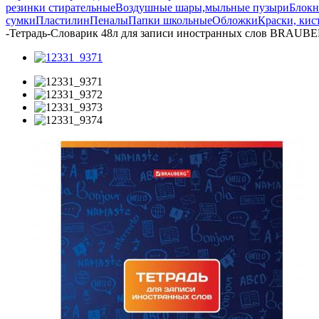
резинки стирательные
Воздушные шары,мыльные пузыри
Блокн
сумки
Пластилин
Пеналы
Папки школьные
Обложки
Краски, кис
-
Тетрадь-Словарик 48л для записи иностранных слов BRAUB