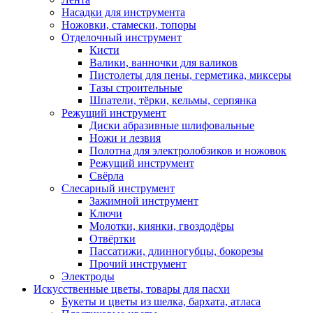
Насадки для инструмента
Ножовки, стамески, топоры
Отделочный инструмент
Кисти
Валики, ванночки для валиков
Пистолеты для пены, герметика, миксеры
Тазы строительные
Шпатели, тёрки, кельмы, серпянка
Режущий инструмент
Диски абразивные шлифовальные
Ножи и лезвия
Полотна для электролобзиков и ножовок
Режущий инструмент
Свёрла
Слесарный инструмент
Зажимной инструмент
Ключи
Молотки, киянки, гвоздодёры
Отвёртки
Пассатижи, длинногубцы, бокорезы
Прочий инструмент
Электроды
Искусственные цветы, товары для пасхи
Букеты и цветы из шелка, бархата, атласа