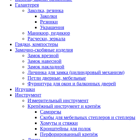
Галантерея
Заколка, резинка
Заколки
Резинки
Украшения
Маникюр, педикюр
Расчески, зеркала
Грядки, компостеры
Замочно-скобяные изделия
Замок врезной
Замок навесной
Замок накладной
Личинка для замка (цилиндровый механизм)
Петли дверные, мебельные
Фурнитура для окон и балконных дверей
Игрушки
Инструмент
Измерительный инструмент
Крепёжный инструмент и крепёж
Саморезы
Скобы для мебельных степлеров и степлеры
Хомуты и стяжки
Кронштейны для полок
Перфорированный крепёж
Лента