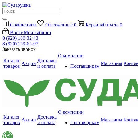
Сравнение
0
Отложенные
0
Корзина
0
пуста
0
Войти
Мой кабинет
8 (920) 180-32-43
8 (920) 159-65-07
Заказать звонок
О компании
Каталог
Доставка
Акции
Магазины
Конта
товаров
и оплата
Поставщикам
О компании
Каталог
Доставка
Акции
Магазины
Конта
товаров
и оплата
Поставщикам