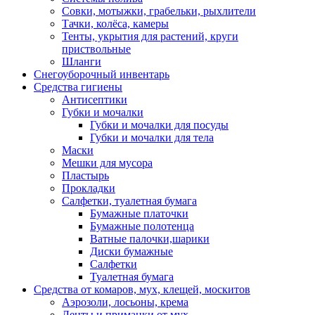
Совки, мотыжки, грабельки, рыхлители
Тачки, колёса, камеры
Тенты, укрытия для растений, круги
приствольные
Шланги
Снегоуборочный инвентарь
Средства гигиены
Антисептики
Губки и мочалки
Губки и мочалки для посуды
Губки и мочалки для тела
Маски
Мешки для мусора
Пластырь
Прокладки
Салфетки, туалетная бумага
Бумажные платочки
Бумажные полотенца
Ватные палочки,шарики
Диски бумажные
Салфетки
Туалетная бумага
Средства от комаров, мух, клещей, москитов
Аэрозоли, лосьоны, крема
Ленты и приманки от мух