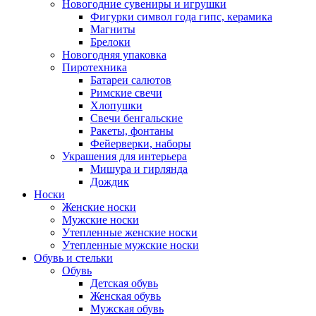
Новогодние сувениры и игрушки
Фигурки символ года гипс, керамика
Магниты
Брелоки
Новогодняя упаковка
Пиротехника
Батареи салютов
Римские свечи
Хлопушки
Свечи бенгальские
Ракеты, фонтаны
Фейерверки, наборы
Украшения для интерьера
Мишура и гирлянда
Дождик
Носки
Женские носки
Мужские носки
Утепленные женские носки
Утепленные мужские носки
Обувь и стельки
Обувь
Детская обувь
Женская обувь
Мужская обувь