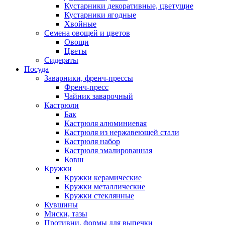
Кустарники декоративные, цветущие
Кустарники ягодные
Хвойные
Семена овощей и цветов
Овощи
Цветы
Сидераты
Посуда
Заварники, френч-прессы
Френч-пресс
Чайник заварочный
Кастрюли
Бак
Кастрюля алюминиевая
Кастрюля из нержавеющей стали
Кастрюля набор
Кастрюля эмалированная
Ковш
Кружки
Кружки керамические
Кружки металлические
Кружки стеклянные
Кувшины
Миски, тазы
Противни, формы для выпечки