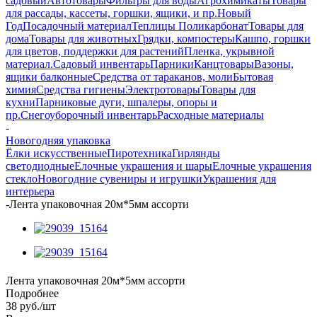
садовый
Автотовары
Фильтры для воды
Агрохимикаты
Товары
для рассады, кассеты, горшки, ящики, и пр.
Новый
Год
Посадочный материал
Теплицы Поликарбонат
Товары для
дома
Товары для животных
Грядки, компостеры
Кашпо, горшки
для цветов, поддержки для растений
Пленка, укрывной
материал.
Садовый инвентарь
Парники
Канцтовары
Вазоны,
ящики балконные
Средства от тараканов, моли
Бытовая
химия
Средства гигиены
Электротовары
Товары для
кухни
Парниковые дуги, шпалеры, опоры и
пр.
Снегоуборочный инвентарь
Расходные материалы
-
Новогодняя упаковка
Ёлки искусственные
Пиротехника
Гирлянды
светодиодные
Елочные украшения и шары
Елочные украшения
стекло
Новогодние сувениры и игрушки
Украшения для
интерьера
-
Лента упаковочная 20м*5мм ассорти
Лента упаковочная 20м*5мм ассорти
Подробнее
38
руб.
/шт