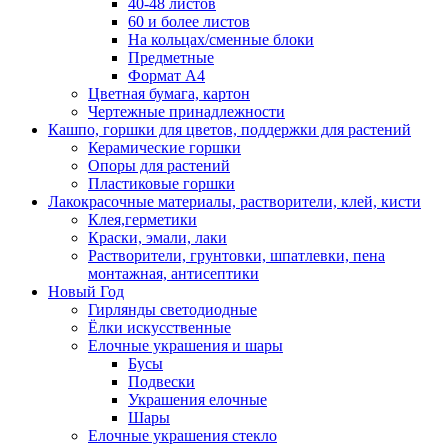
40-48 листов
60 и более листов
На кольцах/сменные блоки
Предметные
Формат А4
Цветная бумага, картон
Чертежные принадлежности
Кашпо, горшки для цветов, поддержки для растений
Керамические горшки
Опоры для растений
Пластиковые горшки
Лакокрасочные материалы, растворители, клей, кисти
Клея,герметики
Краски, эмали, лаки
Растворители, грунтовки, шпатлевки, пена
монтажная, антисептики
Новый Год
Гирлянды светодиодные
Ёлки искусственные
Елочные украшения и шары
Бусы
Подвески
Украшения елочные
Шары
Елочные украшения стекло