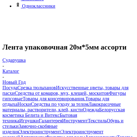
Одноклассники
Лента упаковочная 20м*5мм ассорти
Сударушка
-
Каталог
-
Новый Год
Посуда
Срезка тюльпанов
Искусственные цветы, товары для
пасхи
Средства от комаров, мух, клещей, москитов
Фигуры
гипсовые
Товары для консервирования.
Товары для
отдыха
Носки
Средства по уходу за телом
Лакокрасочные
материалы, растворители, клей, кисти
Одежда
Белорусская
косметика Белита и Витекс
Бытовая
техника
Игрушки
Галантерея
Инструмент
Текстиль
Обувь и
стельки
Замочно-скобяные
изделия
Электроинструмент
Электроинструмент