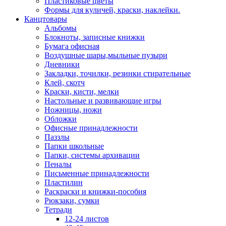
Пластиковые цветы
Формы для куличей, краски, наклейки.
Канцтовары
Альбомы
Блокноты, записные книжки
Бумага офисная
Воздушные шары,мыльные пузыри
Дневники
Закладки, точилки, резинки стирательные
Клей, скотч
Краски, кисти, мелки
Настольные и развивающие игры
Ножницы, ножи
Обложки
Офисные принадлежности
Паззлы
Папки школьные
Папки, системы архивации
Пеналы
Письменные принадлежности
Пластилин
Раскраски и книжки-пособия
Рюкзаки, сумки
Тетради
12-24 листов