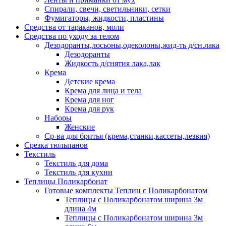
Спирали, свечи, светильники, сетки
Фумигаторы, жидкости, пластины
Средства от тараканов, моли
Средства по уходу за телом
Дезодоранты,лосьоны,одеколоны,жид-ть д/сн.лака
Дезодоранты
Жидкость д/снятия лака,лак
Крема
Детские крема
Крема для лица и тела
Крема для ног
Крема для рук
Наборы
Женские
Ср-ва для бритья (крема,станки,кассеты,лезвия)
Срезка тюльпанов
Текстиль
Текстиль для дома
Текстиль для кухни
Теплицы Поликарбонат
Готовые комплекты Теплиц с Поликарбонатом
Теплицы с Поликарбонатом ширина 3м
длина 4м
Теплицы с Поликарбонатом ширина 3м