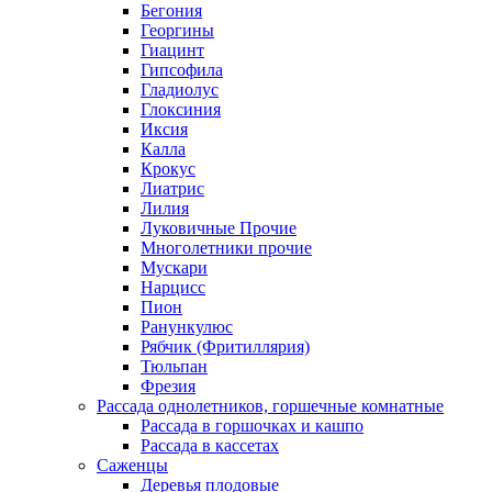
Бегония
Георгины
Гиацинт
Гипсофила
Гладиолус
Глоксиния
Иксия
Калла
Крокус
Лиатрис
Лилия
Луковичные Прочие
Многолетники прочие
Мускари
Нарцисс
Пион
Ранункулюс
Рябчик (Фритиллярия)
Тюльпан
Фрезия
Рассада однолетников, горшечные комнатные
Рассада в горшочках и кашпо
Рассада в кассетах
Саженцы
Деревья плодовые