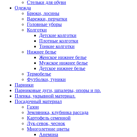
Стельки для обуви
Одежда
Брюки, лосины
Варежки, перчатки
Головные уборы
Колготки
Детские колготки
Плотные колготки
Тонкие колготки
Нижнее белье
Женское нижнее белье
Мужское нижнее белье
Детское нижнее белье
Термобелье
Футболки, туники
Парники
Парниковые дуги, шпалеры, опоры и пр.
Пленка, укрывной материал.
Посадочный материал
Газон
Земляника, клубника рассада
Картофель семенной
Лук-севок, чеснок
Многолетние цветы
Анемона