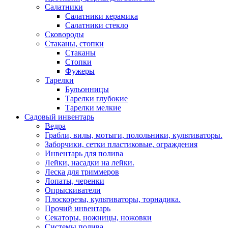
Салатники
Салатники керамика
Салатники стекло
Сковороды
Стаканы, стопки
Стаканы
Стопки
Фужеры
Тарелки
Бульонницы
Тарелки глубокие
Тарелки мелкие
Садовый инвентарь
Ведра
Грабли, вилы, мотыги, полольники, культиваторы.
Заборчики, сетки пластиковые, ограждения
Инвентарь для полива
Лейки, насадки на лейки.
Леска для триммеров
Лопаты, черенки
Опрыскиватели
Плоскорезы, культиваторы, торнадика.
Прочий инвентарь
Секаторы, ножницы, ножовки
Системы полива