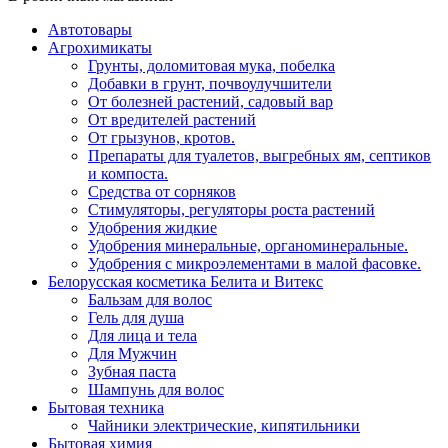
Автотовары
Агрохимикаты
Грунты, доломитовая мука, побелка
Добавки в грунт, почвоулучшители
От болезней растений, садовый вар
От вредителей растений
От грызунов, кротов.
Препараты для туалетов, выгребных ям, септиков
и компоста.
Средства от сорняков
Стимуляторы, регуляторы роста растений
Удобрения жидкие
Удобрения минеральные, органоминеральные.
Удобрения с микроэлементами в малой фасовке.
Белорусская косметика Белита и Витекс
Бальзам для волос
Гель для душа
Для лица и тела
Для Мужчин
Зубная паста
Шампунь для волос
Бытовая техника
Чайники электрические, кипятильники
Бытовая химия