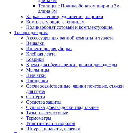
длина 6м
Теплицы с Поликарбонатом ширина 3м
длина 8м
Каркасы теплиц, удлинения, парники
Комплектующие к теплицам
Поликарбонат сотовый и комплектующие.
Товары для дома
Аксессуары для ванной комнаты и туалета
Вешалки
Инвентарь для уборки
Клейкая лента
Коврики
Крема для обуви, щетки, ролики для одежды
Мыльницы
Перчатки
Прищепки
Свечи хозяйственные, ящики почтовые, стяжки
для груза
Скатерти
Средства защиты
Сушилка д/белья,доски гладильные
Тазы пластмассовые
Термометры
Уплотнители и поролон
Шнуры, шпагаты, веревки