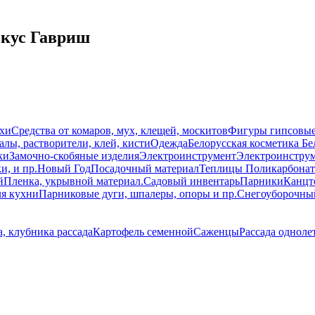
вкус Гавриш
схи
Средства от комаров, мух, клещей, москитов
Фигуры гипсовы
лы, растворители, клей, кисти
Одежда
Белорусская косметика Бе
ки
Замочно-скобяные изделия
Электроинструмент
Электроинструм
и, и пр.
Новый Год
Посадочный материал
Теплицы Поликарбонат
й
Пленка, укрывной материал.
Садовый инвентарь
Парники
Канцт
ля кухни
Парниковые дуги, шпалеры, опоры и пр.
Снегоуборочны
, клубника рассада
Картофель семенной
Саженцы
Рассада одноле