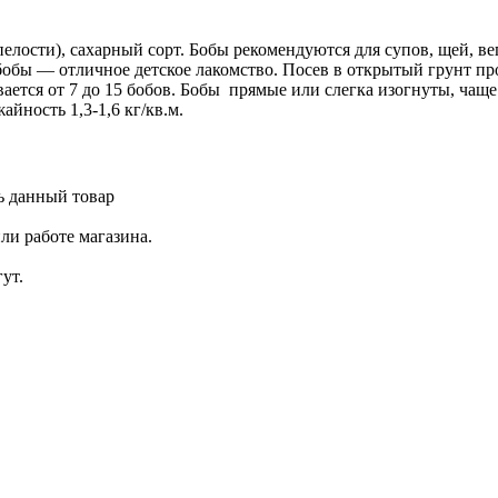
елости), сахарный сорт. Бобы рекомендуются для супов, щей, ве
обы — отличное детское лакомство. Посев в открытый грунт пров
вается от 7 до 15 бобов. Бобы прямые или слегка изогнуты, чаще 
йность 1,3-1,6 кг/кв.м.
ь данный товар
ли работе магазина.
ут.