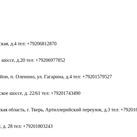
ская, д.4
тел: +79206812870
 шоссе, д.20
тел: +79206977852
он, п. Оленино, ул. Гагарина, д.4
тел: +79201579527
кое шоссе, д. 22/61
тел: +79201743490
ая область, г. Тверь, Артиллерийский переулок, д.3
тел: +79201
, д. 28
тел: +79201803243