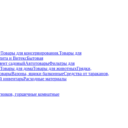
е
Товары для консервирования.
Товары для
лита и Витекс
Бытовая
ент садовый
Автотовары
Фильтры для
Товары для дома
Товары для животных
Грядки,
овары
Вазоны, ящики балконные
Средства от тараканов,
й инвентарь
Расходные материалы
тников, горшечные комнатные