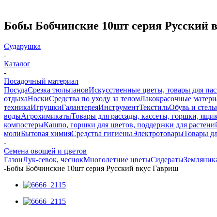
Бобы Бобчинские 10шт серия Русский 
Сударушка
-
Каталог
-
Посадочный материал
Посуда
Срезка тюльпанов
Искусственные цветы, товары для па
отдыха
Носки
Средства по уходу за телом
Лакокрасочные материа
техника
Игрушки
Галантерея
Инструмент
Текстиль
Обувь и стель
воды
Агрохимикаты
Товары для рассады, кассеты, горшки, ящик
компостеры
Кашпо, горшки для цветов, поддержки для растени
моли
Бытовая химия
Средства гигиены
Электротовары
Товары д
-
Семена овощей и цветов
Газон
Лук-севок, чеснок
Многолетние цветы
Сидераты
Земляника
-
Бобы Бобчинские 10шт серия Русский вкус Гавриш