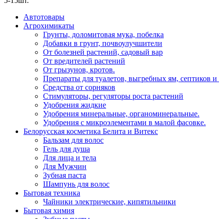
5-15шт.
Автотовары
Агрохимикаты
Грунты, доломитовая мука, побелка
Добавки в грунт, почвоулучшители
От болезней растений, садовый вар
От вредителей растений
От грызунов, кротов.
Препараты для туалетов, выгребных ям, септиков и
Средства от сорняков
Стимуляторы, регуляторы роста растений
Удобрения жидкие
Удобрения минеральные, органоминеральные.
Удобрения с микроэлементами в малой фасовке.
Белорусская косметика Белита и Витекс
Бальзам для волос
Гель для душа
Для лица и тела
Для Мужчин
Зубная паста
Шампунь для волос
Бытовая техника
Чайники электрические, кипятильники
Бытовая химия