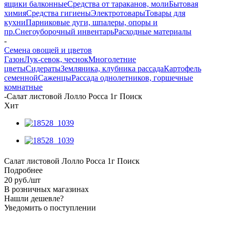
ящики балконные
Средства от тараканов, моли
Бытовая
химия
Средства гигиены
Электротовары
Товары для
кухни
Парниковые дуги, шпалеры, опоры и
пр.
Снегоуборочный инвентарь
Расходные материалы
-
Семена овощей и цветов
Газон
Лук-севок, чеснок
Многолетние
цветы
Сидераты
Земляника, клубника рассада
Картофель
семенной
Саженцы
Рассада однолетников, горшечные
комнатные
-
Салат листовой Лолло Росса 1г Поиск
Хит
Салат листовой Лолло Росса 1г Поиск
Подробнее
20
руб.
/шт
В розничных магазинах
Нашли дешевле?
Уведомить о поступлении