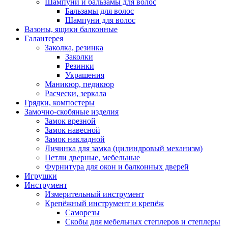
Шампуни и бальзамы для волос
Бальзамы для волос
Шампуни для волос
Вазоны, ящики балконные
Галантерея
Заколка, резинка
Заколки
Резинки
Украшения
Маникюр, педикюр
Расчески, зеркала
Грядки, компостеры
Замочно-скобяные изделия
Замок врезной
Замок навесной
Замок накладной
Личинка для замка (цилиндровый механизм)
Петли дверные, мебельные
Фурнитура для окон и балконных дверей
Игрушки
Инструмент
Измерительный инструмент
Крепёжный инструмент и крепёж
Саморезы
Скобы для мебельных степлеров и степлеры