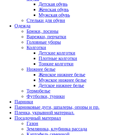
Детская обувь
Женская обувь
Мужская обувь
Стельки для обуви
Одежда
Брюки, лосины
Варежки, перчатки
Головные уборы
Колготки
Детские колготки
Плотные колготки
Тонкие колготки
Нижнее белье
Женское нижнее белье
Мужское нижнее белье
Детское нижнее белье
Термобелье
Футболки, туники
Парники
Парниковые дуги, шпалеры, опоры и пр.
Пленка, укрывной материал.
Посадочный материал
Газон
Земляника, клубника рассада
Картофель семенной