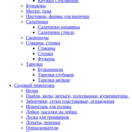
Кружки стеклянные
Кувшины
Миски, тазы
Противни, формы для выпечки
Салатники
Салатники керамика
Салатники стекло
Сковороды
Стаканы, стопки
Стаканы
Стопки
Фужеры
Тарелки
Бульонницы
Тарелки глубокие
Тарелки мелкие
Садовый инвентарь
Ведра
Грабли, вилы, мотыги, полольники, культиваторы.
Заборчики, сетки пластиковые, ограждения
Инвентарь для полива
Лейки, насадки на лейки.
Леска для триммеров
Лопаты, черенки
Опрыскиватели