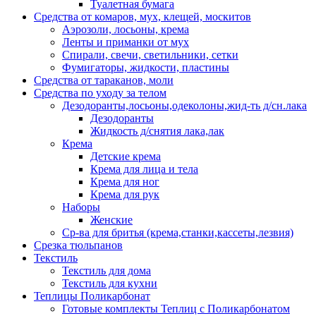
Туалетная бумага
Средства от комаров, мух, клещей, москитов
Аэрозоли, лосьоны, крема
Ленты и приманки от мух
Спирали, свечи, светильники, сетки
Фумигаторы, жидкости, пластины
Средства от тараканов, моли
Средства по уходу за телом
Дезодоранты,лосьоны,одеколоны,жид-ть д/сн.лака
Дезодоранты
Жидкость д/снятия лака,лак
Крема
Детские крема
Крема для лица и тела
Крема для ног
Крема для рук
Наборы
Женские
Ср-ва для бритья (крема,станки,кассеты,лезвия)
Срезка тюльпанов
Текстиль
Текстиль для дома
Текстиль для кухни
Теплицы Поликарбонат
Готовые комплекты Теплиц с Поликарбонатом