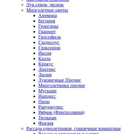
Лук-севок, чеснок
Многолетние цветы
Анемона
Бегония
Георгины
Гиацинт
Гипсофила
Гладиолус
Глоксиния
Иксия
Калла
Крокус
Лиатрис
Лилия
Луковичные Прочие
Многолетники прочие
Мускари
Нарцисс
Пион
Ранункулюс
Рябчик (Фритиллярия)
Тюльпан
Фрезия
Рассада однолетников, горшечные комнатные
Рассада в горшочках и кашпо