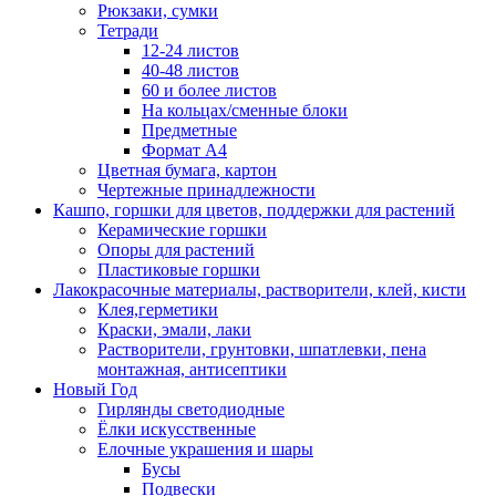
Рюкзаки, сумки
Тетради
12-24 листов
40-48 листов
60 и более листов
На кольцах/сменные блоки
Предметные
Формат А4
Цветная бумага, картон
Чертежные принадлежности
Кашпо, горшки для цветов, поддержки для растений
Керамические горшки
Опоры для растений
Пластиковые горшки
Лакокрасочные материалы, растворители, клей, кисти
Клея,герметики
Краски, эмали, лаки
Растворители, грунтовки, шпатлевки, пена
монтажная, антисептики
Новый Год
Гирлянды светодиодные
Ёлки искусственные
Елочные украшения и шары
Бусы
Подвески