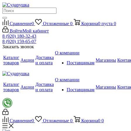
Сравнение
0
Отложенные
0
Корзина
0
пуста
0
Войти
Мой кабинет
8 (920) 180-32-43
8 (920) 159-65-07
Заказать звонок
О компании
Каталог
Доставка
Акции
Магазины
Конта
товаров
и оплата
Поставщикам
О компании
Каталог
Доставка
Акции
Магазины
Конта
товаров
и оплата
Поставщикам
Сравнение
0
Отложенные
0
Корзина
0
0