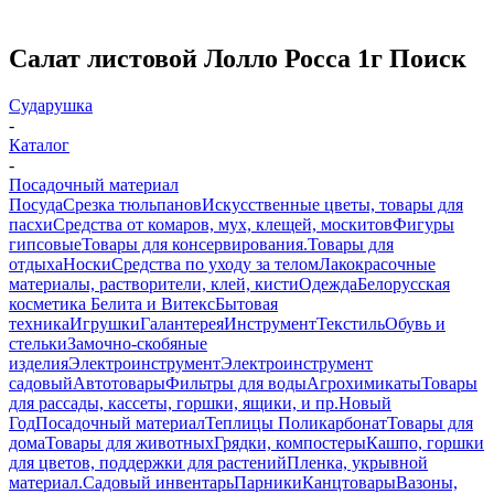
Салат листовой Лолло Росса 1г Поиск
Сударушка
-
Каталог
-
Посадочный материал
Посуда
Срезка тюльпанов
Искусственные цветы, товары для
пасхи
Средства от комаров, мух, клещей, москитов
Фигуры
гипсовые
Товары для консервирования.
Товары для
отдыха
Носки
Средства по уходу за телом
Лакокрасочные
материалы, растворители, клей, кисти
Одежда
Белорусская
косметика Белита и Витекс
Бытовая
техника
Игрушки
Галантерея
Инструмент
Текстиль
Обувь и
стельки
Замочно-скобяные
изделия
Электроинструмент
Электроинструмент
садовый
Автотовары
Фильтры для воды
Агрохимикаты
Товары
для рассады, кассеты, горшки, ящики, и пр.
Новый
Год
Посадочный материал
Теплицы Поликарбонат
Товары для
дома
Товары для животных
Грядки, компостеры
Кашпо, горшки
для цветов, поддержки для растений
Пленка, укрывной
материал.
Садовый инвентарь
Парники
Канцтовары
Вазоны,