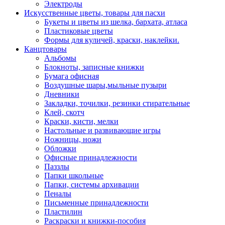
Электроды
Искусственные цветы, товары для пасхи
Букеты и цветы из шелка, бархата, атласа
Пластиковые цветы
Формы для куличей, краски, наклейки.
Канцтовары
Альбомы
Блокноты, записные книжки
Бумага офисная
Воздушные шары,мыльные пузыри
Дневники
Закладки, точилки, резинки стирательные
Клей, скотч
Краски, кисти, мелки
Настольные и развивающие игры
Ножницы, ножи
Обложки
Офисные принадлежности
Паззлы
Папки школьные
Папки, системы архивации
Пеналы
Письменные принадлежности
Пластилин
Раскраски и книжки-пособия