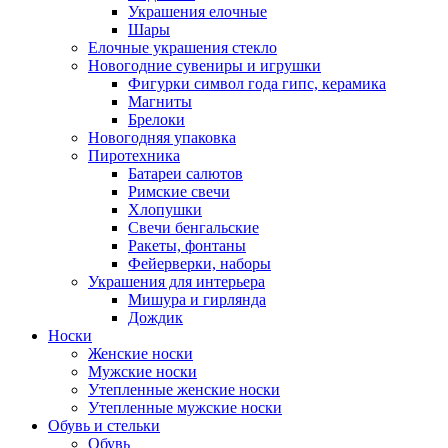
Украшения елочные
Шары
Елочные украшения стекло
Новогодние сувениры и игрушки
Фигурки символ года гипс, керамика
Магниты
Брелоки
Новогодняя упаковка
Пиротехника
Батареи салютов
Римские свечи
Хлопушки
Свечи бенгальские
Ракеты, фонтаны
Фейерверки, наборы
Украшения для интерьера
Мишура и гирлянда
Дождик
Носки
Женские носки
Мужские носки
Утепленные женские носки
Утепленные мужские носки
Обувь и стельки
Обувь