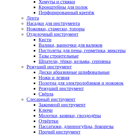
Хомуты и стяжки
Кронштейны для полок
Перфорированный крепёж
Лента
Насадки для инструмента
Ножовки, стамески, топоры
Отделочный инструмент
Кисти
Валики, ванночки для валиков
Пистолеты для пены, герметика, миксеры
Тазы строительные
Шпатели, тёрки, кельмы, серпянка
Режущий инструмент
Диски абразивные шлифовальные
Ножи и лезвия
Полотна для электролобзиков и ножовок
Режущий инструмент
Свёрла
Слесарный инструмент
Зажимной инструмент
Ключи
Молотки, киянки, гвоздодёры
Отвёртки
Пассатижи, длинногубцы, бокорезы
Прочий инструмент