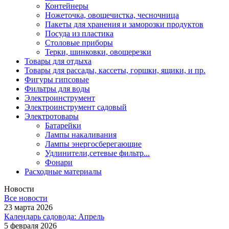
Контейнеры
Ножеточка, овощечистка, чесночница
Пакеты для хранения и заморозки продуктов
Посуда из пластика
Столовые приборы
Терки, шинковки, овощерезки
Товары для отдыха
Товары для рассады, кассеты, горшки, ящики, и пр.
Фигуры гипсовые
Фильтры для воды
Электроинструмент
Электроинструмент садовый
Электротовары
Батарейки
Лампы накаливания
Лампы энергосберегающие
Удлинители,сетевые фильтр...
Фонари
Расходные материалы
Новости
Все новости
23 марта 2026
Календарь садовода: Апрель
5 февраля 2026