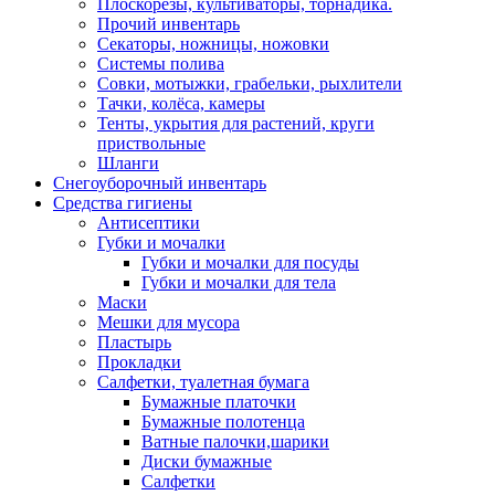
Плоскорезы, культиваторы, торнадика.
Прочий инвентарь
Секаторы, ножницы, ножовки
Системы полива
Совки, мотыжки, грабельки, рыхлители
Тачки, колёса, камеры
Тенты, укрытия для растений, круги
приствольные
Шланги
Снегоуборочный инвентарь
Средства гигиены
Антисептики
Губки и мочалки
Губки и мочалки для посуды
Губки и мочалки для тела
Маски
Мешки для мусора
Пластырь
Прокладки
Салфетки, туалетная бумага
Бумажные платочки
Бумажные полотенца
Ватные палочки,шарики
Диски бумажные
Салфетки