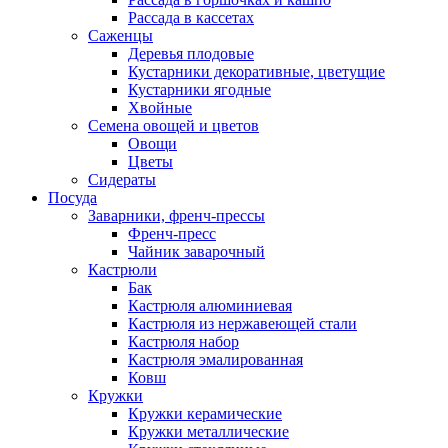
Рассада в кассетах
Саженцы
Деревья плодовые
Кустарники декоративные, цветущие
Кустарники ягодные
Хвойные
Семена овощей и цветов
Овощи
Цветы
Сидераты
Посуда
Заварники, френч-прессы
Френч-пресс
Чайник заварочный
Кастрюли
Бак
Кастрюля алюминиевая
Кастрюля из нержавеющей стали
Кастрюля набор
Кастрюля эмалированная
Ковш
Кружки
Кружки керамические
Кружки металлические