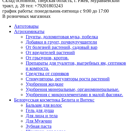
Склад основной, Тверская область, г. Ржев, Муравьёвский
тракт, д. 28
тел: +79201803243
график работы: понедельник-пятница с 9:00 до 17:00
В розничных магазинах
Автотовары
Агрохимикаты
Грунты, доломитовая мука, побелка
Добавки в грунт, почвоулучшители
От болезней растений, садовый вар
От вредителей растений
От грызунов, кротов.
Препараты для туалетов, выгребных ям, септиков
и компоста.
Средства от сорняков
Стимуляторы, регуляторы роста растений
Удобрения жидкие
Удобрения минеральные, органоминеральные.
Удобрения с микроэлементами в малой фасовке.
Белорусская косметика Белита и Витекс
Бальзам для волос
Гель для душа
Для лица и тела
Для Мужчин
Зубная паста