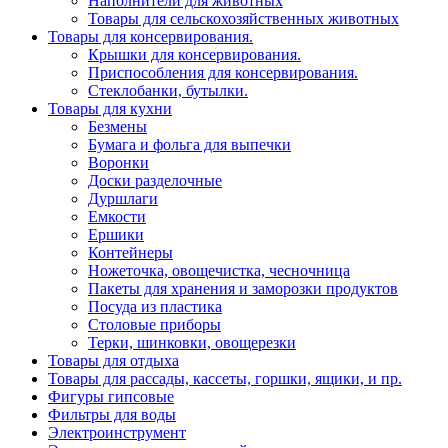
Наполнители для животных
Товары для сельскохозяйственных животных
Товары для консервирования.
Крышки для консервирования.
Приспособления для консервирования.
Стеклобанки, бутылки.
Товары для кухни
Безмены
Бумага и фольга для выпечки
Воронки
Доски разделочные
Дуршлаги
Емкости
Ершики
Контейнеры
Ножеточка, овощечистка, чесночница
Пакеты для хранения и заморозки продуктов
Посуда из пластика
Столовые приборы
Терки, шинковки, овощерезки
Товары для отдыха
Товары для рассады, кассеты, горшки, ящики, и пр.
Фигуры гипсовые
Фильтры для воды
Электроинструмент