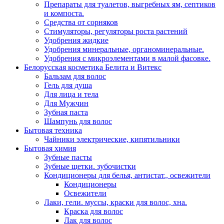
Препараты для туалетов, выгребных ям, септиков
и компоста.
Средства от сорняков
Стимуляторы, регуляторы роста растений
Удобрения жидкие
Удобрения минеральные, органоминеральные.
Удобрения с микроэлементами в малой фасовке.
Белорусская косметика Белита и Витекс
Бальзам для волос
Гель для душа
Для лица и тела
Для Мужчин
Зубная паста
Шампунь для волос
Бытовая техника
Чайники электрические, кипятильники
Бытовая химия
Зубные пасты
Зубные щетки. зубочистки
Кондиционеры для белья, антистат., освежители
Кондиционеры
Освежители
Лаки, гели. муссы, краски для волос, хна.
Краска для волос
Лак для волос