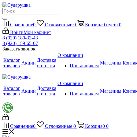
Сравнение
0
Отложенные
0
Корзина
0
пуста
0
Войти
Мой кабинет
8 (920) 180-32-43
8 (920) 159-65-07
Заказать звонок
О компании
Каталог
Доставка
Акции
Магазины
Конта
товаров
и оплата
Поставщикам
О компании
Каталог
Доставка
Акции
Магазины
Конта
товаров
и оплата
Поставщикам
Сравнение
0
Отложенные
0
Корзина
0
0