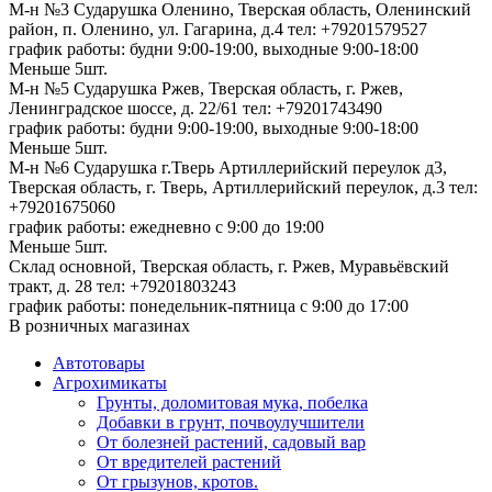
М-н №3 Сударушка Оленино, Тверская область, Оленинский
район, п. Оленино, ул. Гагарина, д.4
тел: +79201579527
график работы: будни 9:00-19:00, выходные 9:00-18:00
Меньше 5шт.
М-н №5 Сударушка Ржев, Тверская область, г. Ржев,
Ленинградское шоссе, д. 22/61
тел: +79201743490
график работы: будни 9:00-19:00, выходные 9:00-18:00
Меньше 5шт.
М-н №6 Сударушка г.Тверь Артиллерийский переулок д3,
Тверская область, г. Тверь, Артиллерийский переулок, д.3
тел:
+79201675060
график работы: ежедневно с 9:00 до 19:00
Меньше 5шт.
Склад основной, Тверская область, г. Ржев, Муравьёвский
тракт, д. 28
тел: +79201803243
график работы: понедельник-пятница с 9:00 до 17:00
В розничных магазинах
Автотовары
Агрохимикаты
Грунты, доломитовая мука, побелка
Добавки в грунт, почвоулучшители
От болезней растений, садовый вар
От вредителей растений
От грызунов, кротов.