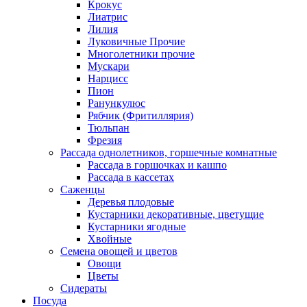
Крокус
Лиатрис
Лилия
Луковичные Прочие
Многолетники прочие
Мускари
Нарцисс
Пион
Ранункулюс
Рябчик (Фритиллярия)
Тюльпан
Фрезия
Рассада однолетников, горшечные комнатные
Рассада в горшочках и кашпо
Рассада в кассетах
Саженцы
Деревья плодовые
Кустарники декоративные, цветущие
Кустарники ягодные
Хвойные
Семена овощей и цветов
Овощи
Цветы
Сидераты
Посуда