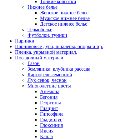
Тонкие колготки
Нижнее белье
Женское нижнее белье
Мужское нижнее белье
Детское нижнее белье
Термобелье
Футболки, туники
Парники
Парниковые дуги, шпалеры, опоры и пр.
Пленка, укрывной материал.
Посадочный материал
Газон
Земляника, клубника рассада
Картофель семенной
Лук-севок, чеснок
Многолетние цветы
Анемона
Бегония
Георгины
Гиацинт
Гипсофила
Гладиолус
Глоксиния
Иксия
Калла