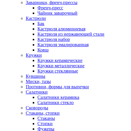
Заварники, френч-прессы
Френч-пресс
Чайник заварочный
Кастрюли
Бак
Кастрюля алюминиевая
Кастрюля из нержавеющей стали
Кастрюля набор
Кастрюля эмалированная
Ковш
Кружки
Кружки керамические
Кружки металлические
Кружки стеклянные
Кувшины
Миски, тазы
Противни, формы для выпечки
Салатники
Салатники керамика
Салатники стекло
Сковороды
Стаканы, стопки
Стаканы
Стопки
Фужеры