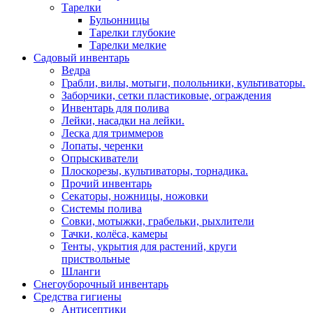
Тарелки
Бульонницы
Тарелки глубокие
Тарелки мелкие
Садовый инвентарь
Ведра
Грабли, вилы, мотыги, полольники, культиваторы.
Заборчики, сетки пластиковые, ограждения
Инвентарь для полива
Лейки, насадки на лейки.
Леска для триммеров
Лопаты, черенки
Опрыскиватели
Плоскорезы, культиваторы, торнадика.
Прочий инвентарь
Секаторы, ножницы, ножовки
Системы полива
Совки, мотыжки, грабельки, рыхлители
Тачки, колёса, камеры
Тенты, укрытия для растений, круги
приствольные
Шланги
Снегоуборочный инвентарь
Средства гигиены
Антисептики