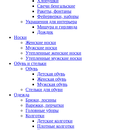
Хлопушки
Свечи бенгальские
Ракеты, фонтаны
Фейерверки, наборы
Украшения для интерьера
Мишура и гирлянда
Дождик
Носки
Женские носки
Мужские носки
Утепленные женские носки
Утепленные мужские носки
Обувь и стельки
Обувь
Детская обувь
Женская обувь
Мужская обувь
Стельки для обуви
Одежда
Брюки, лосины
Варежки, перчатки
Головные уборы
Колготки
Детские колготки
Плотные колготки