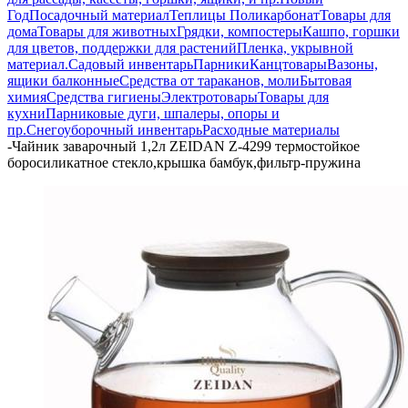
Год
Посадочный материал
Теплицы Поликарбонат
Товары для
дома
Товары для животных
Грядки, компостеры
Кашпо, горшки
для цветов, поддержки для растений
Пленка, укрывной
материал.
Садовый инвентарь
Парники
Канцтовары
Вазоны,
ящики балконные
Средства от тараканов, моли
Бытовая
химия
Средства гигиены
Электротовары
Товары для
кухни
Парниковые дуги, шпалеры, опоры и
пр.
Снегоуборочный инвентарь
Расходные материалы
-
Чайник заварочный 1,2л ZEIDAN Z-4299 термостойкое
боросиликатное стекло,крышка бамбук,фильтр-пружина