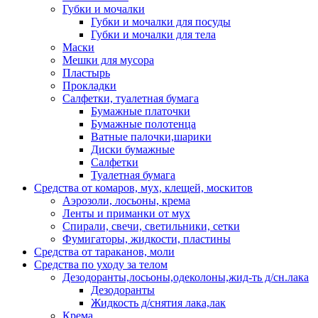
Губки и мочалки
Губки и мочалки для посуды
Губки и мочалки для тела
Маски
Мешки для мусора
Пластырь
Прокладки
Салфетки, туалетная бумага
Бумажные платочки
Бумажные полотенца
Ватные палочки,шарики
Диски бумажные
Салфетки
Туалетная бумага
Средства от комаров, мух, клещей, москитов
Аэрозоли, лосьоны, крема
Ленты и приманки от мух
Спирали, свечи, светильники, сетки
Фумигаторы, жидкости, пластины
Средства от тараканов, моли
Средства по уходу за телом
Дезодоранты,лосьоны,одеколоны,жид-ть д/сн.лака
Дезодоранты
Жидкость д/снятия лака,лак
Крема