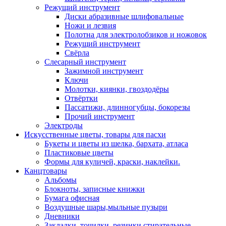
Режущий инструмент
Диски абразивные шлифовальные
Ножи и лезвия
Полотна для электролобзиков и ножовок
Режущий инструмент
Свёрла
Слесарный инструмент
Зажимной инструмент
Ключи
Молотки, киянки, гвоздодёры
Отвёртки
Пассатижи, длинногубцы, бокорезы
Прочий инструмент
Электроды
Искусственные цветы, товары для пасхи
Букеты и цветы из шелка, бархата, атласа
Пластиковые цветы
Формы для куличей, краски, наклейки.
Канцтовары
Альбомы
Блокноты, записные книжки
Бумага офисная
Воздушные шары,мыльные пузыри
Дневники
Закладки, точилки, резинки стирательные