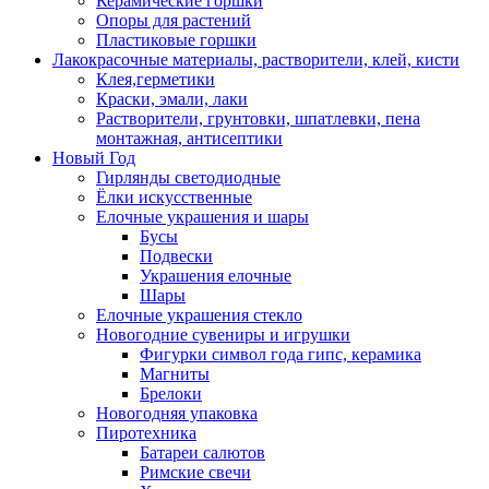
Керамические горшки
Опоры для растений
Пластиковые горшки
Лакокрасочные материалы, растворители, клей, кисти
Клея,герметики
Краски, эмали, лаки
Растворители, грунтовки, шпатлевки, пена
монтажная, антисептики
Новый Год
Гирлянды светодиодные
Ёлки искусственные
Елочные украшения и шары
Бусы
Подвески
Украшения елочные
Шары
Елочные украшения стекло
Новогодние сувениры и игрушки
Фигурки символ года гипс, керамика
Магниты
Брелоки
Новогодняя упаковка
Пиротехника
Батареи салютов
Римские свечи