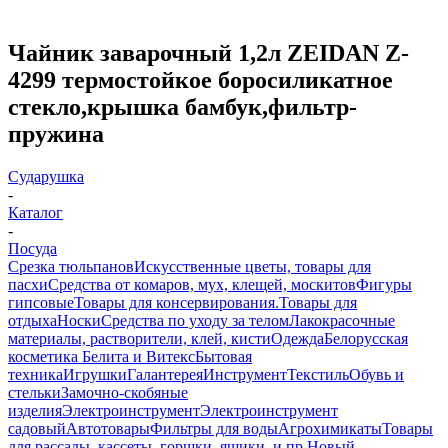
Чайник заварочный 1,2л ZEIDAN Z-
4299 термостойкое боросиликатное
стекло,крышка бамбук,фильтр-
пружина
Сударушка
-
Каталог
-
Посуда
Срезка тюльпанов
Искусственные цветы, товары для
пасхи
Средства от комаров, мух, клещей, москитов
Фигуры
гипсовые
Товары для консервирования.
Товары для
отдыха
Носки
Средства по уходу за телом
Лакокрасочные
материалы, растворители, клей, кисти
Одежда
Белорусская
косметика Белита и Витекс
Бытовая
техника
Игрушки
Галантерея
Инструмент
Текстиль
Обувь и
стельки
Замочно-скобяные
изделия
Электроинструмент
Электроинструмент
садовый
Автотовары
Фильтры для воды
Агрохимикаты
Товары
для рассады, кассеты, горшки, ящики, и пр.
Новый