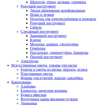
Шпатели, тёрки, кельмы, серпянка
Режущий инструмент
Диски абразивные шлифовальные
Ножи и лезвия
Полотна для электролобзиков и ножовок
Режущий инструмент
Свёрла
Слесарный инструмент
Зажимной инструмент
Ключи
Молотки, киянки, гвоздодёры
Отвёртки
Пассатижи, длинногубцы, бокорезы
Прочий инструмент
Электроды
Искусственные цветы, товары для пасхи
Букеты и цветы из шелка, бархата, атласа
Пластиковые цветы
Формы для куличей, краски, наклейки.
Канцтовары
Альбомы
Блокноты, записные книжки
Бумага офисная
Воздушные шары,мыльные пузыри
Дневники