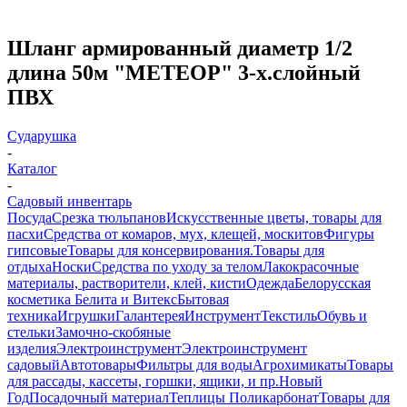
Шланг армированный диаметр 1/2
длина 50м "МЕТЕОР" 3-х.слойный
ПВХ
Сударушка
-
Каталог
-
Садовый инвентарь
Посуда
Срезка тюльпанов
Искусственные цветы, товары для
пасхи
Средства от комаров, мух, клещей, москитов
Фигуры
гипсовые
Товары для консервирования.
Товары для
отдыха
Носки
Средства по уходу за телом
Лакокрасочные
материалы, растворители, клей, кисти
Одежда
Белорусская
косметика Белита и Витекс
Бытовая
техника
Игрушки
Галантерея
Инструмент
Текстиль
Обувь и
стельки
Замочно-скобяные
изделия
Электроинструмент
Электроинструмент
садовый
Автотовары
Фильтры для воды
Агрохимикаты
Товары
для рассады, кассеты, горшки, ящики, и пр.
Новый
Год
Посадочный материал
Теплицы Поликарбонат
Товары для