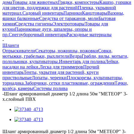
дома
Товары для животных
Грядки, компостеры
Кашпо, горшки
для цветов, поддержки для растений
Пленка, укрывной
материал.
Садовый инвентарь
Парники
Канцтовары
Вазоны,
ящики балконные
Средства от тараканов, моли
Бытовая
химия
Средства гигиены
Электротовары
Товары для
кухни
Парниковые дуги, шпалеры, опоры и
пр.
Снегоуборочный инвентарь
Расходные материалы
-
Шланги
Опрыскиватели
Секаторы, ножницы, ножовки
Совки,
мотыжки, грабельки, рыхлители
Ведра
Грабли, вилы, мотыги,
полольники, культиваторы.
Инвентарь для полива
Лейки,
насадки на лейки.
Леска для триммеров
Прочий
инвентарь
Тенты, укрытия для растений, круги
приствольные
Лопаты, черенки
Плоскорезы, культиваторы,
торнадика.
Заборчики, сетки пластиковые, ограждения
Тачки,
колёса, камеры
Системы полива
-
Шланг армированный диаметр 1/2 длина 50м "МЕТЕОР" 3-
х.слойный ПВХ
Шланг армированный диаметр 1/2 длина 50м "МЕТЕОР" 3-