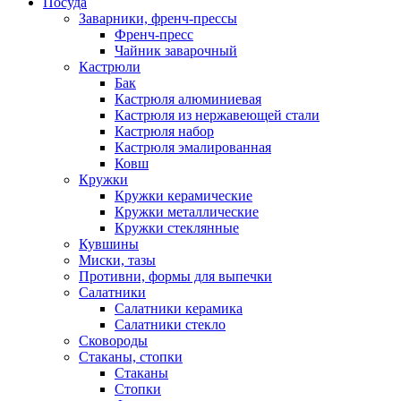
Посуда
Заварники, френч-прессы
Френч-пресс
Чайник заварочный
Кастрюли
Бак
Кастрюля алюминиевая
Кастрюля из нержавеющей стали
Кастрюля набор
Кастрюля эмалированная
Ковш
Кружки
Кружки керамические
Кружки металлические
Кружки стеклянные
Кувшины
Миски, тазы
Противни, формы для выпечки
Салатники
Салатники керамика
Салатники стекло
Сковороды
Стаканы, стопки
Стаканы
Стопки