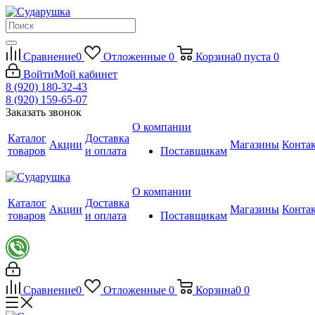
Сравнение
0
Отложенные
0
Корзина
0
пуста
0
Войти
Мой кабинет
8 (920) 180-32-43
8 (920) 159-65-07
Заказать звонок
О компании
Каталог
Доставка
Акции
Магазины
Конта
товаров
и оплата
Поставщикам
О компании
Каталог
Доставка
Акции
Магазины
Конта
товаров
и оплата
Поставщикам
Сравнение
0
Отложенные
0
Корзина
0
0