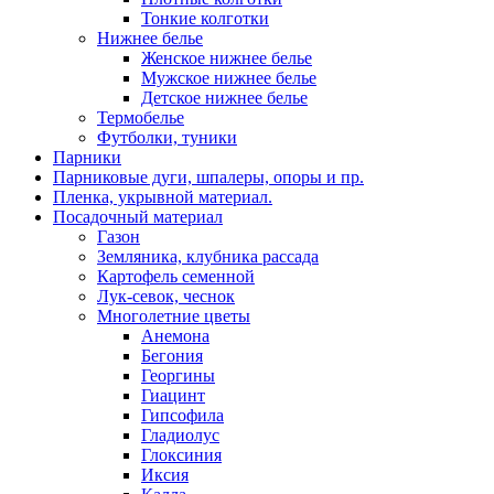
Тонкие колготки
Нижнее белье
Женское нижнее белье
Мужское нижнее белье
Детское нижнее белье
Термобелье
Футболки, туники
Парники
Парниковые дуги, шпалеры, опоры и пр.
Пленка, укрывной материал.
Посадочный материал
Газон
Земляника, клубника рассада
Картофель семенной
Лук-севок, чеснок
Многолетние цветы
Анемона
Бегония
Георгины
Гиацинт
Гипсофила
Гладиолус
Глоксиния
Иксия