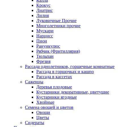
Калла
Крокус
Лиатрис
Лилия
Луковичные Прочие
Многолетники прочие
Мускари
Нарцисс
Пион
Ранункулюс
Рябчик (Фритиллярия)
Тюльпан
Фрезия
Рассада однолетников, горшечные комнатные
Рассада в горшочках и кашпо
Рассада в кассетах
Саженцы
Деревья плодовые
Кустарники декоративные, цветущие
Кустарники ягодные
Хвойные
Семена овощей и цветов
Овощи
Цветы
Сидераты