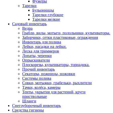
Фужеры
Тарелки
Бульонницы
Тарелки глубокие
Тарелки мелкие
Садовый инвентарь
Ведра
Грабли, вилы, мотыги, полольники, культиваторы.
Заборчики, сетки пластиковые, ограждения
Инвентарь для полива
Лейки, насадки на лейки.
Леска для триммеров
Лопаты, черенки
Опрыскиватели
Плоскорезы, культиваторы, торнадика.
Прочий инвентарь
Секаторы, ножницы, ножовки
Системы полива
Совки, мотыжки, грабельки, рыхлители
Тачки, колёса, камеры
Тенты, укрытия для растений, круги
приствольные
Шланги
Снегоуборочный инвентарь
Средства гигиены