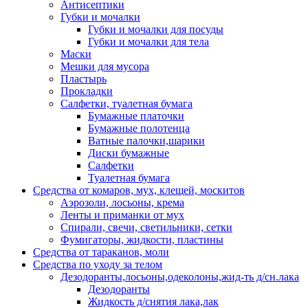
Антисептики
Губки и мочалки
Губки и мочалки для посуды
Губки и мочалки для тела
Маски
Мешки для мусора
Пластырь
Прокладки
Салфетки, туалетная бумага
Бумажные платочки
Бумажные полотенца
Ватные палочки,шарики
Диски бумажные
Салфетки
Туалетная бумага
Средства от комаров, мух, клещей, москитов
Аэрозоли, лосьоны, крема
Ленты и приманки от мух
Спирали, свечи, светильники, сетки
Фумигаторы, жидкости, пластины
Средства от тараканов, моли
Средства по уходу за телом
Дезодоранты,лосьоны,одеколоны,жид-ть д/сн.лака
Дезодоранты
Жидкость д/снятия лака,лак