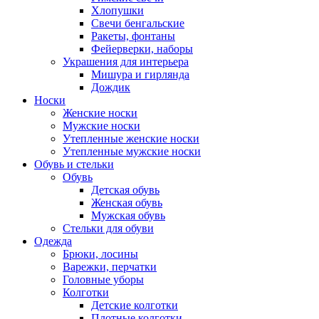
Хлопушки
Свечи бенгальские
Ракеты, фонтаны
Фейерверки, наборы
Украшения для интерьера
Мишура и гирлянда
Дождик
Носки
Женские носки
Мужские носки
Утепленные женские носки
Утепленные мужские носки
Обувь и стельки
Обувь
Детская обувь
Женская обувь
Мужская обувь
Стельки для обуви
Одежда
Брюки, лосины
Варежки, перчатки
Головные уборы
Колготки
Детские колготки
Плотные колготки