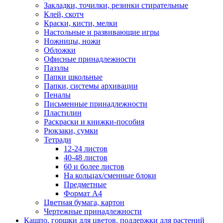
Закладки, точилки, резинки стирательные
Клей, скотч
Краски, кисти, мелки
Настольные и развивающие игры
Ножницы, ножи
Обложки
Офисные принадлежности
Паззлы
Папки школьные
Папки, системы архивации
Пеналы
Письменные принадлежности
Пластилин
Раскраски и книжки-пособия
Рюкзаки, сумки
Тетради
12-24 листов
40-48 листов
60 и более листов
На кольцах/сменные блоки
Предметные
Формат А4
Цветная бумага, картон
Чертежные принадлежности
Кашпо, горшки для цветов, поддержки для растений