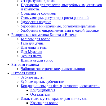
От грызунов, кротов.
Препараты для туалетов, выгребных ям, септиков
и компоста.
Средства от сорняков
Стимуляторы, регуляторы роста растений
Удобрения жидкие
Удобрения минеральные, органоминеральные.
Удобрения с микроэлементами в малой фасовке.
Белорусская косметика Белита и Витекс
Бальзам для волос
Гель для душа
Для лица и тела
Для Мужчин
Зубная паста
Шампунь для волос
Бытовая техника
Чайники электрические, кипятильники
Бытовая химия
Зубные пасты
Зубные щетки. зубочистки
Кондиционеры для белья, антистат., освежители
Кондиционеры
Освежители
Лаки, гели. муссы, краски для волос, хна.
Краска для волос