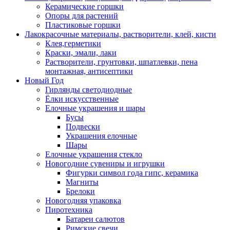
Керамические горшки
Опоры для растений
Пластиковые горшки
Лакокрасочные материалы, растворители, клей, кисти
Клея,герметики
Краски, эмали, лаки
Растворители, грунтовки, шпатлевки, пена
монтажная, антисептики
Новый Год
Гирлянды светодиодные
Ёлки искусственные
Елочные украшения и шары
Бусы
Подвески
Украшения елочные
Шары
Елочные украшения стекло
Новогодние сувениры и игрушки
Фигурки символ года гипс, керамика
Магниты
Брелоки
Новогодняя упаковка
Пиротехника
Батареи салютов
Римские свечи