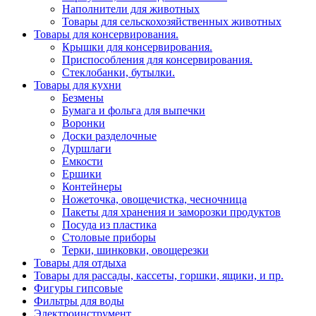
Наполнители для животных
Товары для сельскохозяйственных животных
Товары для консервирования.
Крышки для консервирования.
Приспособления для консервирования.
Стеклобанки, бутылки.
Товары для кухни
Безмены
Бумага и фольга для выпечки
Воронки
Доски разделочные
Дуршлаги
Емкости
Ершики
Контейнеры
Ножеточка, овощечистка, чесночница
Пакеты для хранения и заморозки продуктов
Посуда из пластика
Столовые приборы
Терки, шинковки, овощерезки
Товары для отдыха
Товары для рассады, кассеты, горшки, ящики, и пр.
Фигуры гипсовые
Фильтры для воды
Электроинструмент