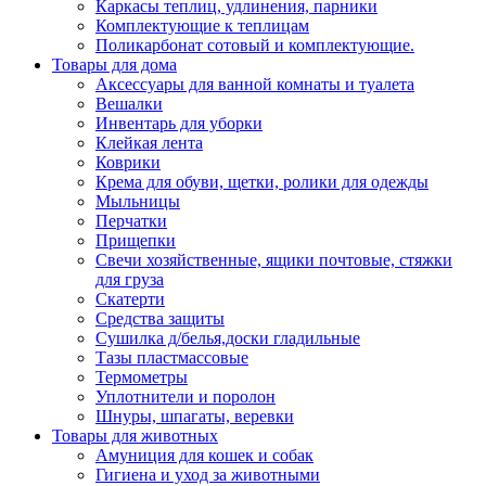
Каркасы теплиц, удлинения, парники
Комплектующие к теплицам
Поликарбонат сотовый и комплектующие.
Товары для дома
Аксессуары для ванной комнаты и туалета
Вешалки
Инвентарь для уборки
Клейкая лента
Коврики
Крема для обуви, щетки, ролики для одежды
Мыльницы
Перчатки
Прищепки
Свечи хозяйственные, ящики почтовые, стяжки
для груза
Скатерти
Средства защиты
Сушилка д/белья,доски гладильные
Тазы пластмассовые
Термометры
Уплотнители и поролон
Шнуры, шпагаты, веревки
Товары для животных
Амуниция для кошек и собак
Гигиена и уход за животными