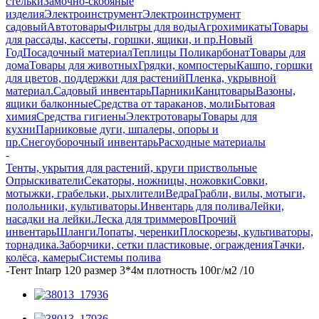
стельки
Замочно-скобяные
изделия
Электроинструмент
Электроинструмент
садовый
Автотовары
Фильтры для воды
Агрохимикаты
Товары
для рассады, кассеты, горшки, ящики, и пр.
Новый
Год
Посадочный материал
Теплицы Поликарбонат
Товары для
дома
Товары для животных
Грядки, компостеры
Кашпо, горшки
для цветов, поддержки для растений
Пленка, укрывной
материал.
Садовый инвентарь
Парники
Канцтовары
Вазоны,
ящики балконные
Средства от тараканов, моли
Бытовая
химия
Средства гигиены
Электротовары
Товары для
кухни
Парниковые дуги, шпалеры, опоры и
пр.
Снегоуборочный инвентарь
Расходные материалы
-
Тенты, укрытия для растений, круги приствольные
Опрыскиватели
Секаторы, ножницы, ножовки
Совки,
мотыжки, грабельки, рыхлители
Ведра
Грабли, вилы, мотыги,
полольники, культиваторы.
Инвентарь для полива
Лейки,
насадки на лейки.
Леска для триммеров
Прочий
инвентарь
Шланги
Лопаты, черенки
Плоскорезы, культиваторы,
торнадика.
Заборчики, сетки пластиковые, ограждения
Тачки,
колёса, камеры
Системы полива
-
Тент Intarp 120 размер 3*4м плотность 100г/м2 /10