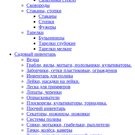
Сковороды
Стаканы, стопки
Стаканы
Стопки
Фужеры
Тарелки
Бульонницы
Тарелки глубокие
Тарелки мелкие
Садовый инвентарь
Ведра
Грабли, вилы, мотыги, полольники, культиваторы.
Заборчики, сетки пластиковые, ограждения
Инвентарь для полива
Лейки, насадки на лейки.
Леска для триммеров
Лопаты, черенки
Опрыскиватели
Плоскорезы, культиваторы, торнадика.
Прочий инвентарь
Секаторы, ножницы, ножовки
Системы полива
Совки, мотыжки, грабельки, рыхлители
Тачки, колёса, камеры