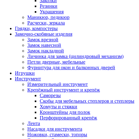
Заколки
Резинки
Украшения
Маникюр, педикюр
Расчески, зеркала
Грядки, компостеры
Замочно-скобяные изделия
Замок врезной
Замок навесной
Замок накладной
Личинка для замка (цилиндровый механизм)
Петли дверные, мебельные
Фурнитура для окон и балконных дверей
Игрушки
Инструмент
Измерительный инструмент
Крепёжный инструмент и крепёж
Саморезы
Скобы для мебельных степлеров и степлеры
Хомуты и стяжки
Кронштейны для полок
Перфорированный крепёж
Лента
Насадки для инструмента
Ножовки, стамески, топоры