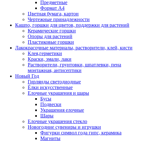
Предметные
Формат А4
Цветная бумага, картон
Чертежные принадлежности
Кашпо, горшки для цветов, поддержки для растений
Керамические горшки
Опоры для растений
Пластиковые горшки
Лакокрасочные материалы, растворители, клей, кисти
Клея,герметики
Краски, эмали, лаки
Растворители, грунтовки, шпатлевки, пена
монтажная, антисептики
Новый Год
Гирлянды светодиодные
Ёлки искусственные
Елочные украшения и шары
Бусы
Подвески
Украшения елочные
Шары
Елочные украшения стекло
Новогодние сувениры и игрушки
Фигурки символ года гипс, керамика
Магниты