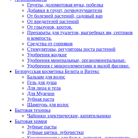
Грунты, доломитовая мука, побелка
Добавки в грунт, почвоулучшители
От болезней растений, садовый вар
От вредителей растений
От грызунов, кротов.
Препараты для туалетов, выгребных ям, септиков
и компоста.
Средства от сорняков
Стимуляторы, регуляторы роста растений
Удобрения жидкие
Удобрения минеральные, органоминеральные.
Удобрения с микроэлементами в малой фасовке.
Белорусская косметика Белита и Витекс
Бальзам для волос
Гель для душа
Для лица и тела
Для Мужчин
Зубная паста
Шампунь для волос
Бытовая техника
Чайники электрические, кипятильники
Бытовая химия
Зубные пасты
Зубные щетки. зубочистки
Кондиционеры для белья, антистат., освежители