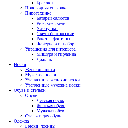
Брелоки
Новогодняя упаковка
Пиротехника
Батареи салютов
Римские свечи
Хлопушки
Свечи бенгальские
Ракеты, фонтаны
Фейерверки, наборы
Украшения для интерьера
Мишура и гирлянда
Дождик
Носки
Женские носки
Мужские носки
Утепленные женские носки
Утепленные мужские носки
Обувь и стельки
Обувь
Детская обувь
Женская обувь
Мужская обувь
Стельки для обуви
Одежда
Брюки, лосины