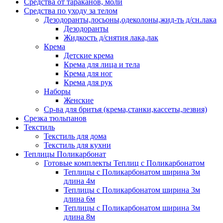
Средства от тараканов, моли
Средства по уходу за телом
Дезодоранты,лосьоны,одеколоны,жид-ть д/сн.лака
Дезодоранты
Жидкость д/снятия лака,лак
Крема
Детские крема
Крема для лица и тела
Крема для ног
Крема для рук
Наборы
Женские
Ср-ва для бритья (крема,станки,кассеты,лезвия)
Срезка тюльпанов
Текстиль
Текстиль для дома
Текстиль для кухни
Теплицы Поликарбонат
Готовые комплекты Теплиц с Поликарбонатом
Теплицы с Поликарбонатом ширина 3м
длина 4м
Теплицы с Поликарбонатом ширина 3м
длина 6м
Теплицы с Поликарбонатом ширина 3м
длина 8м