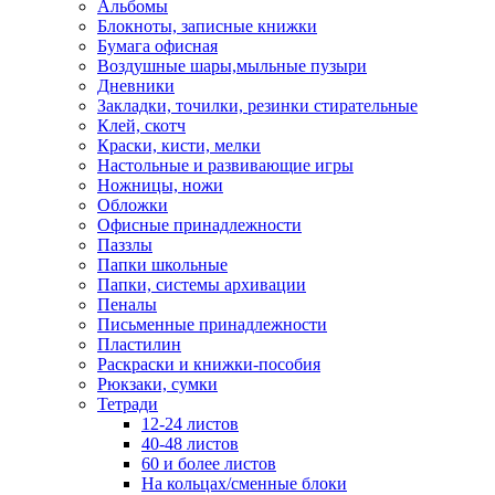
Альбомы
Блокноты, записные книжки
Бумага офисная
Воздушные шары,мыльные пузыри
Дневники
Закладки, точилки, резинки стирательные
Клей, скотч
Краски, кисти, мелки
Настольные и развивающие игры
Ножницы, ножи
Обложки
Офисные принадлежности
Паззлы
Папки школьные
Папки, системы архивации
Пеналы
Письменные принадлежности
Пластилин
Раскраски и книжки-пособия
Рюкзаки, сумки
Тетради
12-24 листов
40-48 листов
60 и более листов
На кольцах/сменные блоки