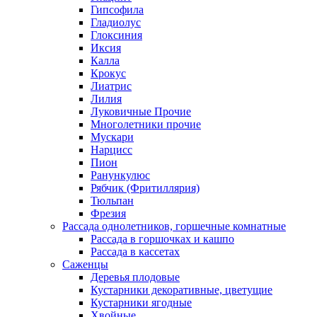
Гипсофила
Гладиолус
Глоксиния
Иксия
Калла
Крокус
Лиатрис
Лилия
Луковичные Прочие
Многолетники прочие
Мускари
Нарцисс
Пион
Ранункулюс
Рябчик (Фритиллярия)
Тюльпан
Фрезия
Рассада однолетников, горшечные комнатные
Рассада в горшочках и кашпо
Рассада в кассетах
Саженцы
Деревья плодовые
Кустарники декоративные, цветущие
Кустарники ягодные
Хвойные