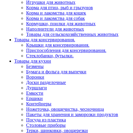
Игрушки для животных
Корма для птиц, рыб и грызунов
Корма и лакомства для кошек
Корма и лакомства для собак
Кормушки, поилки для животных
Наполнители для животных
Товары для сельскохозяйственных животных
Товары для консервирования.
Крышки для консервирования.
Приспособления для консервирования.
Стеклобанки, бутылки.
Товары для кухни
Безмены
Бумага и фольга для выпечки
Воронки
Доски разделочные
Дуршлаги
Емкости
Ершики
Контейнеры
Ножеточка, овощечистка, чесночница
Пакеты для хранения и заморозки продуктов
Посуда из пластика
Столовые приборы
Терки, шинковки, овощерезки