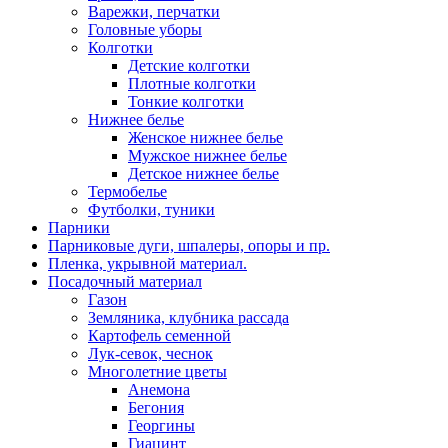
Варежки, перчатки
Головные уборы
Колготки
Детские колготки
Плотные колготки
Тонкие колготки
Нижнее белье
Женское нижнее белье
Мужское нижнее белье
Детское нижнее белье
Термобелье
Футболки, туники
Парники
Парниковые дуги, шпалеры, опоры и пр.
Пленка, укрывной материал.
Посадочный материал
Газон
Земляника, клубника рассада
Картофель семенной
Лук-севок, чеснок
Многолетние цветы
Анемона
Бегония
Георгины
Гиацинт