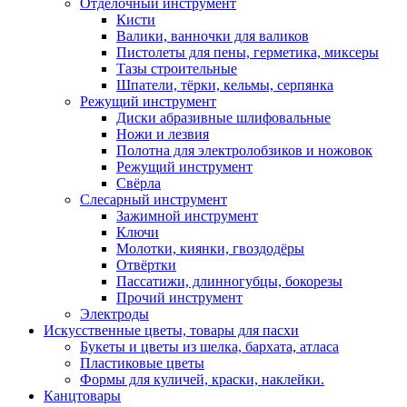
Отделочный инструмент
Кисти
Валики, ванночки для валиков
Пистолеты для пены, герметика, миксеры
Тазы строительные
Шпатели, тёрки, кельмы, серпянка
Режущий инструмент
Диски абразивные шлифовальные
Ножи и лезвия
Полотна для электролобзиков и ножовок
Режущий инструмент
Свёрла
Слесарный инструмент
Зажимной инструмент
Ключи
Молотки, киянки, гвоздодёры
Отвёртки
Пассатижи, длинногубцы, бокорезы
Прочий инструмент
Электроды
Искусственные цветы, товары для пасхи
Букеты и цветы из шелка, бархата, атласа
Пластиковые цветы
Формы для куличей, краски, наклейки.
Канцтовары