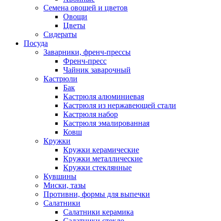
Семена овощей и цветов
Овощи
Цветы
Сидераты
Посуда
Заварники, френч-прессы
Френч-пресс
Чайник заварочный
Кастрюли
Бак
Кастрюля алюминиевая
Кастрюля из нержавеющей стали
Кастрюля набор
Кастрюля эмалированная
Ковш
Кружки
Кружки керамические
Кружки металлические
Кружки стеклянные
Кувшины
Миски, тазы
Противни, формы для выпечки
Салатники
Салатники керамика
Салатники стекло