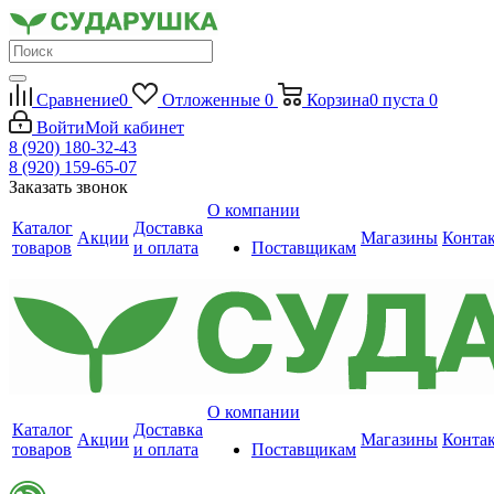
Сравнение
0
Отложенные
0
Корзина
0
пуста
0
Войти
Мой кабинет
8 (920) 180-32-43
8 (920) 159-65-07
Заказать звонок
О компании
Каталог
Доставка
Акции
Магазины
Конта
товаров
и оплата
Поставщикам
О компании
Каталог
Доставка
Акции
Магазины
Конта
товаров
и оплата
Поставщикам