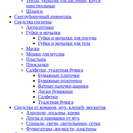
Тенты, укрытия для растений, круги
приствольные
Шланги
Снегоуборочный инвентарь
Средства гигиены
Антисептики
Губки и мочалки
Губки и мочалки для посуды
Губки и мочалки для тела
Маски
Мешки для мусора
Пластырь
Прокладки
Салфетки, туалетная бумага
Бумажные платочки
Бумажные полотенца
Ватные палочки,шарики
Диски бумажные
Салфетки
Туалетная бумага
Средства от комаров, мух, клещей, москитов
Аэрозоли, лосьоны, крема
Ленты и приманки от мух
Спирали, свечи, светильники, сетки
Фумигаторы, жидкости, пластины