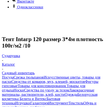
Вконтакте
Одноклассники
Тент Intarp 120 размер 3*4м плотность
100г/м2 /10
Сударушка
-
Каталог
-
Садовый инвентарь
Посуда
Срезка тюльпанов
Искусственные цветы, товары для
пасхи
Средства от комаров, мух, клещей, москитов
Фигуры
гипсовые
Товары для консервирования.
Товары для
отдыха
Носки
Средства по уходу за телом
Лакокрасочные
материалы, растворители, клей, кисти
Одежда
Белорусская
косметика Белита и Витекс
Бытовая
техника
Игрушки
Галантерея
Инструмент
Текстиль
Обувь и