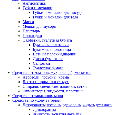
Антисептики
Губки и мочалки
Губки и мочалки для посуды
Губки и мочалки для тела
Маски
Мешки для мусора
Пластырь
Прокладки
Салфетки, туалетная бумага
Бумажные платочки
Бумажные полотенца
Ватные палочки,шарики
Диски бумажные
Салфетки
Туалетная бумага
Средства от комаров, мух, клещей, москитов
Аэрозоли, лосьоны, крема
Ленты и приманки от мух
Спирали, свечи, светильники, сетки
Фумигаторы, жидкости, пластины
Средства от тараканов, моли
Средства по уходу за телом
Дезодоранты,лосьоны,одеколоны,жид-ть д/сн.лака
Дезодоранты
Жидкость д/снятия лака,лак