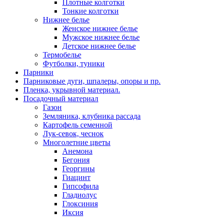
Плотные колготки
Тонкие колготки
Нижнее белье
Женское нижнее белье
Мужское нижнее белье
Детское нижнее белье
Термобелье
Футболки, туники
Парники
Парниковые дуги, шпалеры, опоры и пр.
Пленка, укрывной материал.
Посадочный материал
Газон
Земляника, клубника рассада
Картофель семенной
Лук-севок, чеснок
Многолетние цветы
Анемона
Бегония
Георгины
Гиацинт
Гипсофила
Гладиолус
Глоксиния
Иксия