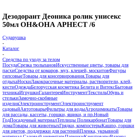
Дезодорант Деоника ролик унисекс
50мл ОН&ОНА АРНЕСТ /6
Сударушка
-
Каталог
-
Средства по уходу за телом
Посуда
Срезка тюльпанов
Искусственные цветы, товары для
пасхи
Средства от комаров, мух, клещей, москитов
Фигуры
гипсовые
Товары для консервирования.
Товары для
отдыха
Носки
Лакокрасочные материалы, растворители, клей,
кисти
Одежда
Белорусская косметика Белита и Витекс
Бытовая
техника
Игрушки
Галантерея
Инструмент
Текстиль
Обувь и
стельки
Замочно-скобяные
изделия
Электроинструмент
Электроинструмент
садовый
Автотовары
Фильтры для воды
Агрохимикаты
Товары
для рассады, кассеты, горшки, ящики, и пр.
Новый
Год
Посадочный материал
Теплицы Поликарбонат
Товары для
дома
Товары для животных
Грядки, компостеры
Кашпо, горшки
для цветов, поддержки для растений
Пленка, укрывной
материал.
Садовый инвентарь
Парники
Канцтовары
Вазоны,