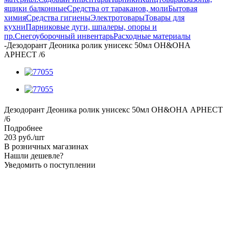
ящики балконные
Средства от тараканов, моли
Бытовая
химия
Средства гигиены
Электротовары
Товары для
кухни
Парниковые дуги, шпалеры, опоры и
пр.
Снегоуборочный инвентарь
Расходные материалы
-
Дезодорант Деоника ролик унисекс 50мл ОН&ОНА
АРНЕСТ /6
Дезодорант Деоника ролик унисекс 50мл ОН&ОНА АРНЕСТ
/6
Подробнее
203
руб.
/шт
В розничных магазинах
Нашли дешевле?
Уведомить о поступлении