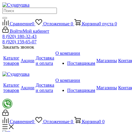
Сравнение
0
Отложенные
0
Корзина
0
пуста
0
Войти
Мой кабинет
8 (920) 180-32-43
8 (920) 159-65-07
Заказать звонок
О компании
Каталог
Доставка
Акции
Магазины
Конта
товаров
и оплата
Поставщикам
О компании
Каталог
Доставка
Акции
Магазины
Конта
товаров
и оплата
Поставщикам
Сравнение
0
Отложенные
0
Корзина
0
0