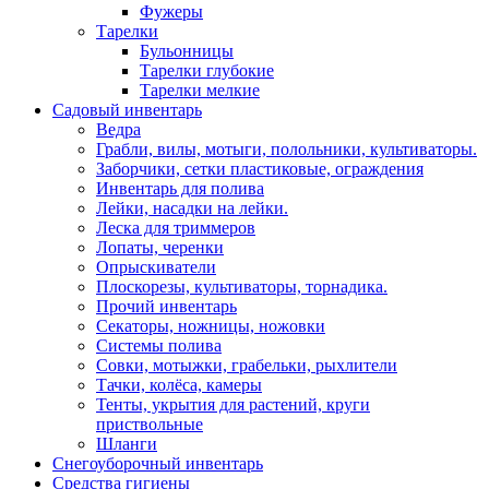
Фужеры
Тарелки
Бульонницы
Тарелки глубокие
Тарелки мелкие
Садовый инвентарь
Ведра
Грабли, вилы, мотыги, полольники, культиваторы.
Заборчики, сетки пластиковые, ограждения
Инвентарь для полива
Лейки, насадки на лейки.
Леска для триммеров
Лопаты, черенки
Опрыскиватели
Плоскорезы, культиваторы, торнадика.
Прочий инвентарь
Секаторы, ножницы, ножовки
Системы полива
Совки, мотыжки, грабельки, рыхлители
Тачки, колёса, камеры
Тенты, укрытия для растений, круги
приствольные
Шланги
Снегоуборочный инвентарь
Средства гигиены