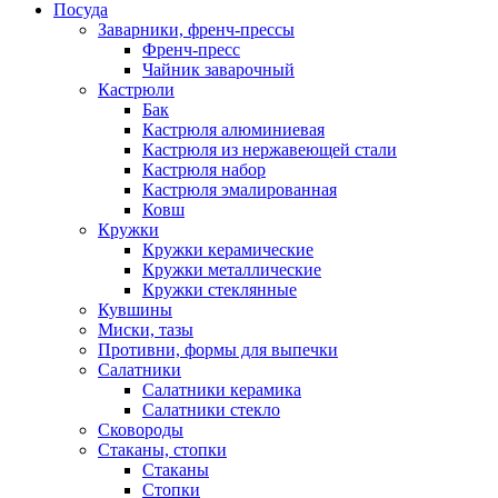
Посуда
Заварники, френч-прессы
Френч-пресс
Чайник заварочный
Кастрюли
Бак
Кастрюля алюминиевая
Кастрюля из нержавеющей стали
Кастрюля набор
Кастрюля эмалированная
Ковш
Кружки
Кружки керамические
Кружки металлические
Кружки стеклянные
Кувшины
Миски, тазы
Противни, формы для выпечки
Салатники
Салатники керамика
Салатники стекло
Сковороды
Стаканы, стопки
Стаканы
Стопки