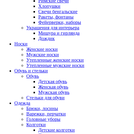
Римские свечи
Хлопушки
Свечи бенгальские
Ракеты, фонтаны
Фейерверки, наборы
Украшения для интерьера
Мишура и гирлянда
Дождик
Носки
Женские носки
Мужские носки
Утепленные женские носки
Утепленные мужские носки
Обувь и стельки
Обувь
Детская обувь
Женская обувь
Мужская обувь
Стельки для обуви
Одежда
Брюки, лосины
Варежки, перчатки
Головные уборы
Колготки
Детские колготки