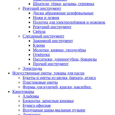
Шпатели, тёрки, кельмы, серпянка
Режущий инструмент
Диски абразивные шлифовальные
Ножи и лезвия
Полотна для электролобзиков и ножовок
Режущий инструмент
Свёрла
Слесарный инструмент
Зажимной инструмент
Ключи
Молотки, киянки, гвоздодёры
Отвёртки
Пассатижи, длинногубцы, бокорезы
Прочий инструмент
Электроды
Искусственные цветы, товары для пасхи
Букеты и цветы из шелка, бархата, атласа
Пластиковые цветы
Формы для куличей, краски, наклейки.
Канцтовары
Альбомы
Блокноты, записные книжки
Бумага офисная
Воздушные шары,мыльные пузыри
Дневники