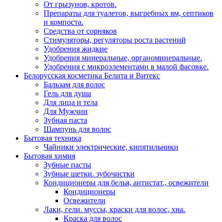
От грызунов, кротов.
Препараты для туалетов, выгребных ям, септиков
и компоста.
Средства от сорняков
Стимуляторы, регуляторы роста растений
Удобрения жидкие
Удобрения минеральные, органоминеральные.
Удобрения с микроэлементами в малой фасовке.
Белорусская косметика Белита и Витекс
Бальзам для волос
Гель для душа
Для лица и тела
Для Мужчин
Зубная паста
Шампунь для волос
Бытовая техника
Чайники электрические, кипятильники
Бытовая химия
Зубные пасты
Зубные щетки. зубочистки
Кондиционеры для белья, антистат., освежители
Кондиционеры
Освежители
Лаки, гели. муссы, краски для волос, хна.
Краска для волос