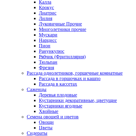
Калла
Крокус
Лиатрис
Лилия
Луковичные Прочие
Многолетники прочие
Мускари
Нарцисс
Пион
Ранункулюс
Рябчик (Фритиллярия)
Тюльпан
Фрезия
Рассада однолетников, горшечные комнатные
Рассада в горшочках и кашпо
Рассада в кассетах
Саженцы
Деревья плодовые
Кустарники декоративные, цветущие
Кустарники ягодные
Хвойные
Семена овощей и цветов
Овощи
Цветы
Сидераты