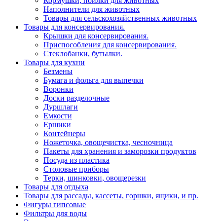
Кормушки, поилки для животных
Наполнители для животных
Товары для сельскохозяйственных животных
Товары для консервирования.
Крышки для консервирования.
Приспособления для консервирования.
Стеклобанки, бутылки.
Товары для кухни
Безмены
Бумага и фольга для выпечки
Воронки
Доски разделочные
Дуршлаги
Емкости
Ершики
Контейнеры
Ножеточка, овощечистка, чесночница
Пакеты для хранения и заморозки продуктов
Посуда из пластика
Столовые приборы
Терки, шинковки, овощерезки
Товары для отдыха
Товары для рассады, кассеты, горшки, ящики, и пр.
Фигуры гипсовые
Фильтры для воды