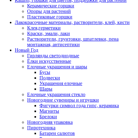
Кашпо, горшки для цветов, поддержки для растений
Керамические горшки
Опоры для растений
Пластиковые горшки
Лакокрасочные материалы, растворители, клей, кисти
Клея,герметики
Краски, эмали, лаки
Растворители, грунтовки, шпатлевки, пена
монтажная, антисептики
Новый Год
Гирлянды светодиодные
Ёлки искусственные
Елочные украшения и шары
Бусы
Подвески
Украшения елочные
Шары
Елочные украшения стекло
Новогодние сувениры и игрушки
Фигурки символ года гипс, керамика
Магниты
Брелоки
Новогодняя упаковка
Пиротехника
Батареи салютов