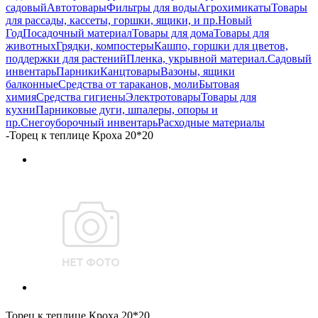
садовый
Автотовары
Фильтры для воды
Агрохимикаты
Товары
для рассады, кассеты, горшки, ящики, и пр.
Новый
Год
Посадочный материал
Товары для дома
Товары для
животных
Грядки, компостеры
Кашпо, горшки для цветов,
поддержки для растений
Пленка, укрывной материал.
Садовый
инвентарь
Парники
Канцтовары
Вазоны, ящики
балконные
Средства от тараканов, моли
Бытовая
химия
Средства гигиены
Электротовары
Товары для
кухни
Парниковые дуги, шпалеры, опоры и
пр.
Снегоуборочный инвентарь
Расходные материалы
-
Торец к теплице Кроха 20*20
Торец к теплице Кроха 20*20