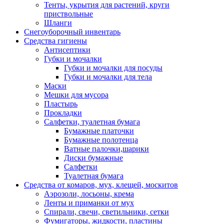
Тенты, укрытия для растений, круги
приствольные
Шланги
Снегоуборочный инвентарь
Средства гигиены
Антисептики
Губки и мочалки
Губки и мочалки для посуды
Губки и мочалки для тела
Маски
Мешки для мусора
Пластырь
Прокладки
Салфетки, туалетная бумага
Бумажные платочки
Бумажные полотенца
Ватные палочки,шарики
Диски бумажные
Салфетки
Туалетная бумага
Средства от комаров, мух, клещей, москитов
Аэрозоли, лосьоны, крема
Ленты и приманки от мух
Спирали, свечи, светильники, сетки
Фумигаторы, жидкости, пластины