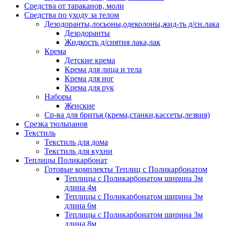
Средства от тараканов, моли
Средства по уходу за телом
Дезодоранты,лосьоны,одеколоны,жид-ть д/сн.лака
Дезодоранты
Жидкость д/снятия лака,лак
Крема
Детские крема
Крема для лица и тела
Крема для ног
Крема для рук
Наборы
Женские
Ср-ва для бритья (крема,станки,кассеты,лезвия)
Срезка тюльпанов
Текстиль
Текстиль для дома
Текстиль для кухни
Теплицы Поликарбонат
Готовые комплекты Теплиц с Поликарбонатом
Теплицы с Поликарбонатом ширина 3м
длина 4м
Теплицы с Поликарбонатом ширина 3м
длина 6м
Теплицы с Поликарбонатом ширина 3м
длина 8м