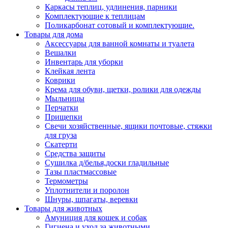
Каркасы теплиц, удлинения, парники
Комплектующие к теплицам
Поликарбонат сотовый и комплектующие.
Товары для дома
Аксессуары для ванной комнаты и туалета
Вешалки
Инвентарь для уборки
Клейкая лента
Коврики
Крема для обуви, щетки, ролики для одежды
Мыльницы
Перчатки
Прищепки
Свечи хозяйственные, ящики почтовые, стяжки
для груза
Скатерти
Средства защиты
Сушилка д/белья,доски гладильные
Тазы пластмассовые
Термометры
Уплотнители и поролон
Шнуры, шпагаты, веревки
Товары для животных
Амуниция для кошек и собак
Гигиена и уход за животными