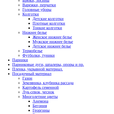
Брюки, лосины
Варежки, перчатки
Головные уборы
Колготки
Детские колготки
Плотные колготки
Тонкие колготки
Нижнее белье
Женское нижнее белье
Мужское нижнее белье
Детское нижнее белье
Термобелье
Футболки, туники
Парники
Парниковые дуги, шпалеры, опоры и пр.
Пленка, укрывной материал.
Посадочный материал
Газон
Земляника, клубника рассада
Картофель семенной
Лук-севок, чеснок
Многолетние цветы
Анемона
Бегония
Георгины