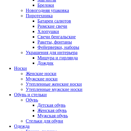
Брелоки
Новогодняя упаковка
Пиротехника
Батареи салютов
Римские свечи
Хлопушки
Свечи бенгальские
Ракеты, фонтаны
Фейерверки, наборы
Украшения для интерьера
Мишура и гирлянда
Дождик
Носки
Женские носки
Мужские носки
Утепленные женские носки
Утепленные мужские носки
Обувь и стельки
Обувь
Детская обувь
Женская обувь
Мужская обувь
Стельки для обуви
Одежда