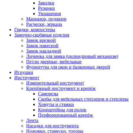
Заколки
Резинки
Украшения
Маникюр, педикюр
Расчески, зеркала
Грядки, компостеры
Замочно-скобяные изделия
Замок врезной
Замок навесной
Замок накладной
Личинка для замка (цилиндровый механизм)
Петли дверные, мебельные
Фурнитура для окон и балконных дверей
Игрушки
Инструмент
Измерительный инструмент
Крепёжный инструмент и крепёж
Саморезы
Скобы для мебельных степлеров и степлеры
Хомуты и стяжки
Кронштейны для полок
Перфорированный крепёж
Лента
Насадки для инструмента
Ножовки, стамески, топоры