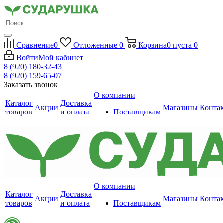
Сравнение
0
Отложенные
0
Корзина
0
пуста
0
Войти
Мой кабинет
8 (920) 180-32-43
8 (920) 159-65-07
Заказать звонок
О компании
Каталог
Доставка
Акции
Магазины
Конта
товаров
и оплата
Поставщикам
О компании
Каталог
Доставка
Акции
Магазины
Конта
товаров
и оплата
Поставщикам