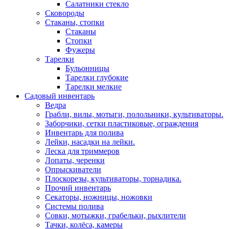
Салатники стекло
Сковороды
Стаканы, стопки
Стаканы
Стопки
Фужеры
Тарелки
Бульонницы
Тарелки глубокие
Тарелки мелкие
Садовый инвентарь
Ведра
Грабли, вилы, мотыги, полольники, культиваторы.
Заборчики, сетки пластиковые, ограждения
Инвентарь для полива
Лейки, насадки на лейки.
Леска для триммеров
Лопаты, черенки
Опрыскиватели
Плоскорезы, культиваторы, торнадика.
Прочий инвентарь
Секаторы, ножницы, ножовки
Системы полива
Совки, мотыжки, грабельки, рыхлители
Тачки, колёса, камеры