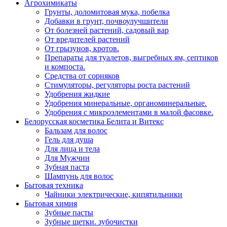
Агрохимикаты
Грунты, доломитовая мука, побелка
Добавки в грунт, почвоулучшители
От болезней растений, садовый вар
От вредителей растений
От грызунов, кротов.
Препараты для туалетов, выгребных ям, септиков
и компоста.
Средства от сорняков
Стимуляторы, регуляторы роста растений
Удобрения жидкие
Удобрения минеральные, органоминеральные.
Удобрения с микроэлементами в малой фасовке.
Белорусская косметика Белита и Витекс
Бальзам для волос
Гель для душа
Для лица и тела
Для Мужчин
Зубная паста
Шампунь для волос
Бытовая техника
Чайники электрические, кипятильники
Бытовая химия
Зубные пасты
Зубные щетки. зубочистки