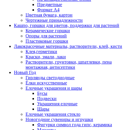
Предметные
Формат А4
Цветная бумага, картон
Чертежные принадлежности
Кашпо, горшки для цветов, поддержки для растений
Керамические горшки
Опоры для растений
Пластиковые горшки
Лакокрасочные материалы, растворители, клей, кисти
Клея,герметики
Краски, эмали, лаки
Растворители, грунтовки, шпатлевки, пена
монтажная, антисептики
Новый Год
Гирлянды светодиодные
Ёлки искусственные
Елочные украшения и шары
Бусы
Подвески
Украшения елочные
Шары
Елочные украшения стекло
Новогодние сувениры и игрушки
Фигурки символ года гипс, керамика
Магниты