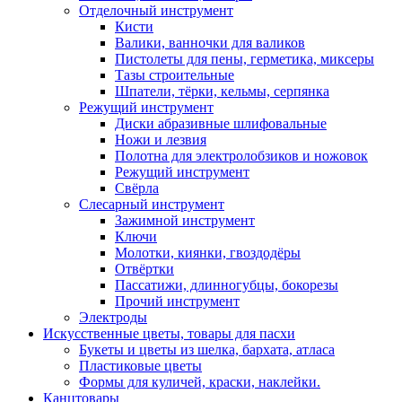
Отделочный инструмент
Кисти
Валики, ванночки для валиков
Пистолеты для пены, герметика, миксеры
Тазы строительные
Шпатели, тёрки, кельмы, серпянка
Режущий инструмент
Диски абразивные шлифовальные
Ножи и лезвия
Полотна для электролобзиков и ножовок
Режущий инструмент
Свёрла
Слесарный инструмент
Зажимной инструмент
Ключи
Молотки, киянки, гвоздодёры
Отвёртки
Пассатижи, длинногубцы, бокорезы
Прочий инструмент
Электроды
Искусственные цветы, товары для пасхи
Букеты и цветы из шелка, бархата, атласа
Пластиковые цветы
Формы для куличей, краски, наклейки.
Канцтовары