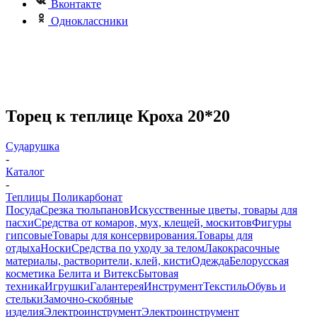
Вконтакте
Одноклассники
Торец к теплице Кроха 20*20
Сударушка
-
Каталог
-
Теплицы Поликарбонат
Посуда
Срезка тюльпанов
Искусственные цветы, товары для
пасхи
Средства от комаров, мух, клещей, москитов
Фигуры
гипсовые
Товары для консервирования.
Товары для
отдыха
Носки
Средства по уходу за телом
Лакокрасочные
материалы, растворители, клей, кисти
Одежда
Белорусская
косметика Белита и Витекс
Бытовая
техника
Игрушки
Галантерея
Инструмент
Текстиль
Обувь и
стельки
Замочно-скобяные
изделия
Электроинструмент
Электроинструмент