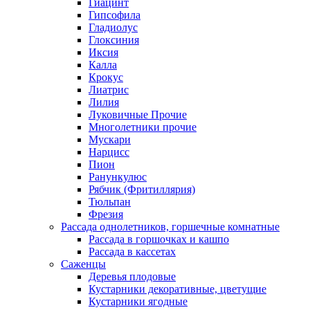
Гиацинт
Гипсофила
Гладиолус
Глоксиния
Иксия
Калла
Крокус
Лиатрис
Лилия
Луковичные Прочие
Многолетники прочие
Мускари
Нарцисс
Пион
Ранункулюс
Рябчик (Фритиллярия)
Тюльпан
Фрезия
Рассада однолетников, горшечные комнатные
Рассада в горшочках и кашпо
Рассада в кассетах
Саженцы
Деревья плодовые
Кустарники декоративные, цветущие
Кустарники ягодные