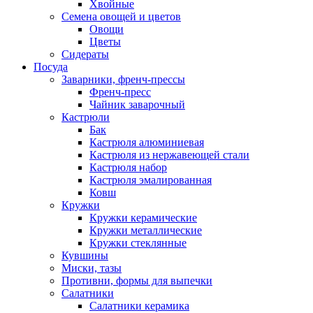
Хвойные
Семена овощей и цветов
Овощи
Цветы
Сидераты
Посуда
Заварники, френч-прессы
Френч-пресс
Чайник заварочный
Кастрюли
Бак
Кастрюля алюминиевая
Кастрюля из нержавеющей стали
Кастрюля набор
Кастрюля эмалированная
Ковш
Кружки
Кружки керамические
Кружки металлические
Кружки стеклянные
Кувшины
Миски, тазы
Противни, формы для выпечки
Салатники
Салатники керамика