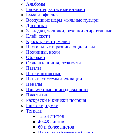
Альбомы
Блокноты, записные книжки
Бумага офисная
Воздушные шары,мыльные пузыри
Дневники
Закладки, точилки, резинки стирательные
Клей, скотч
Краски, кисти, мелки
Настольные и развивающие игры
Ножницы, ножи
Обложки
Офисные принадлежности
Паззлы
Папки школьные
Папки, системы архивации
Пеналы
Письменные принадлежности
Пластилин
Раскраски и книжки-пособия
Рюкзаки, сумки
Тетради
12-24 листов
40-48 листов
60 и более листов
На кольцах/сменные блоки