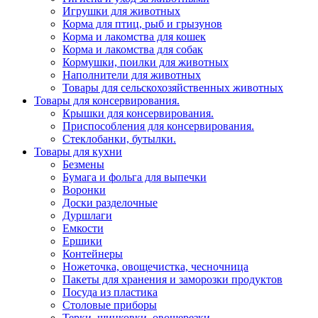
Игрушки для животных
Корма для птиц, рыб и грызунов
Корма и лакомства для кошек
Корма и лакомства для собак
Кормушки, поилки для животных
Наполнители для животных
Товары для сельскохозяйственных животных
Товары для консервирования.
Крышки для консервирования.
Приспособления для консервирования.
Стеклобанки, бутылки.
Товары для кухни
Безмены
Бумага и фольга для выпечки
Воронки
Доски разделочные
Дуршлаги
Емкости
Ершики
Контейнеры
Ножеточка, овощечистка, чесночница
Пакеты для хранения и заморозки продуктов
Посуда из пластика
Столовые приборы
Терки, шинковки, овощерезки