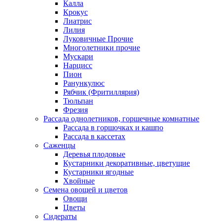
Калла
Крокус
Лиатрис
Лилия
Луковичные Прочие
Многолетники прочие
Мускари
Нарцисс
Пион
Ранункулюс
Рябчик (Фритиллярия)
Тюльпан
Фрезия
Рассада однолетников, горшечные комнатные
Рассада в горшочках и кашпо
Рассада в кассетах
Саженцы
Деревья плодовые
Кустарники декоративные, цветущие
Кустарники ягодные
Хвойные
Семена овощей и цветов
Овощи
Цветы
Сидераты