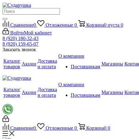
Сравнение
0
Отложенные
0
Корзина
0
пуста
0
Войти
Мой кабинет
8 (920) 180-32-43
8 (920) 159-65-07
Заказать звонок
О компании
Каталог
Доставка
Акции
Магазины
Конта
товаров
и оплата
Поставщикам
О компании
Каталог
Доставка
Акции
Магазины
Конта
товаров
и оплата
Поставщикам
Сравнение
0
Отложенные
0
Корзина
0
0