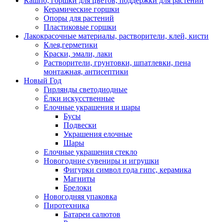
Кашпо, горшки для цветов, поддержки для растений
Керамические горшки
Опоры для растений
Пластиковые горшки
Лакокрасочные материалы, растворители, клей, кисти
Клея,герметики
Краски, эмали, лаки
Растворители, грунтовки, шпатлевки, пена
монтажная, антисептики
Новый Год
Гирлянды светодиодные
Ёлки искусственные
Елочные украшения и шары
Бусы
Подвески
Украшения елочные
Шары
Елочные украшения стекло
Новогодние сувениры и игрушки
Фигурки символ года гипс, керамика
Магниты
Брелоки
Новогодняя упаковка
Пиротехника
Батареи салютов