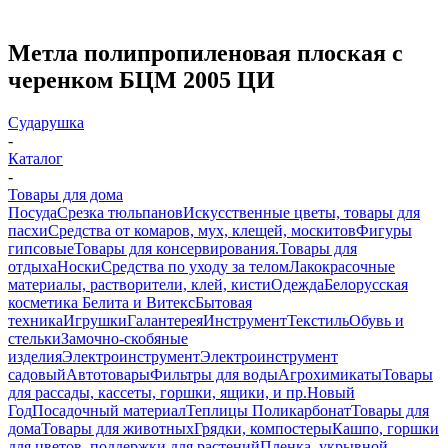
Метла полипропиленовая плоская с
черенком БЦМ 2005 ЦИ
Сударушка
-
Каталог
-
Товары для дома
Посуда
Срезка тюльпанов
Искусственные цветы, товары для
пасхи
Средства от комаров, мух, клещей, москитов
Фигуры
гипсовые
Товары для консервирования.
Товары для
отдыха
Носки
Средства по уходу за телом
Лакокрасочные
материалы, растворители, клей, кисти
Одежда
Белорусская
косметика Белита и Витекс
Бытовая
техника
Игрушки
Галантерея
Инструмент
Текстиль
Обувь и
стельки
Замочно-скобяные
изделия
Электроинструмент
Электроинструмент
садовый
Автотовары
Фильтры для воды
Агрохимикаты
Товары
для рассады, кассеты, горшки, ящики, и пр.
Новый
Год
Посадочный материал
Теплицы Поликарбонат
Товары для
дома
Товары для животных
Грядки, компостеры
Кашпо, горшки
для цветов, поддержки для растений
Пленка, укрывной