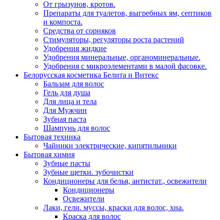
От грызунов, кротов.
Препараты для туалетов, выгребных ям, септиков
и компоста.
Средства от сорняков
Стимуляторы, регуляторы роста растений
Удобрения жидкие
Удобрения минеральные, органоминеральные.
Удобрения с микроэлементами в малой фасовке.
Белорусская косметика Белита и Витекс
Бальзам для волос
Гель для душа
Для лица и тела
Для Мужчин
Зубная паста
Шампунь для волос
Бытовая техника
Чайники электрические, кипятильники
Бытовая химия
Зубные пасты
Зубные щетки. зубочистки
Кондиционеры для белья, антистат., освежители
Кондиционеры
Освежители
Лаки, гели. муссы, краски для волос, хна.
Краска для волос