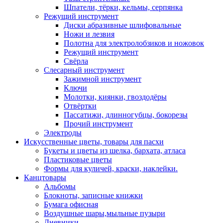
Шпатели, тёрки, кельмы, серпянка
Режущий инструмент
Диски абразивные шлифовальные
Ножи и лезвия
Полотна для электролобзиков и ножовок
Режущий инструмент
Свёрла
Слесарный инструмент
Зажимной инструмент
Ключи
Молотки, киянки, гвоздодёры
Отвёртки
Пассатижи, длинногубцы, бокорезы
Прочий инструмент
Электроды
Искусственные цветы, товары для пасхи
Букеты и цветы из шелка, бархата, атласа
Пластиковые цветы
Формы для куличей, краски, наклейки.
Канцтовары
Альбомы
Блокноты, записные книжки
Бумага офисная
Воздушные шары,мыльные пузыри
Дневники