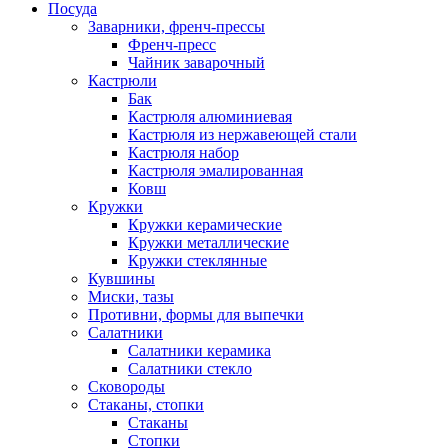
Посуда
Заварники, френч-прессы
Френч-пресс
Чайник заварочный
Кастрюли
Бак
Кастрюля алюминиевая
Кастрюля из нержавеющей стали
Кастрюля набор
Кастрюля эмалированная
Ковш
Кружки
Кружки керамические
Кружки металлические
Кружки стеклянные
Кувшины
Миски, тазы
Противни, формы для выпечки
Салатники
Салатники керамика
Салатники стекло
Сковороды
Стаканы, стопки
Стаканы
Стопки