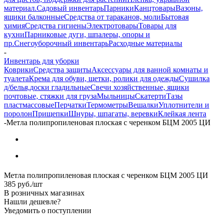
материал.
Садовый инвентарь
Парники
Канцтовары
Вазоны,
ящики балконные
Средства от тараканов, моли
Бытовая
химия
Средства гигиены
Электротовары
Товары для
кухни
Парниковые дуги, шпалеры, опоры и
пр.
Снегоуборочный инвентарь
Расходные материалы
-
Инвентарь для уборки
Коврики
Средства защиты
Аксессуары для ванной комнаты и
туалета
Крема для обуви, щетки, ролики для одежды
Сушилка
д/белья,доски гладильные
Свечи хозяйственные, ящики
почтовые, стяжки для груза
Мыльницы
Скатерти
Тазы
пластмассовые
Перчатки
Термометры
Вешалки
Уплотнители и
поролон
Прищепки
Шнуры, шпагаты, веревки
Клейкая лента
-
Метла полипропиленовая плоская с черенком БЦМ 2005 ЦИ
Метла полипропиленовая плоская с черенком БЦМ 2005 ЦИ
385
руб.
/шт
В розничных магазинах
Нашли дешевле?
Уведомить о поступлении