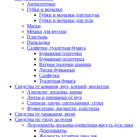
Антисептики
Губки и мочалки
Губки и мочалки для посуды
Губки и мочалки для тела
Маски
Мешки для мусора
Пластырь
Прокладки
Салфетки, туалетная бумага
Бумажные платочки
Бумажные полотенца
Ватные палочки,шарики
Диски бумажные
Салфетки
Туалетная бумага
Средства от комаров, мух, клещей, москитов
Аэрозоли, лосьоны, крема
Ленты и приманки от мух
Спирали, свечи, светильники, сетки
Фумигаторы, жидкости, пластины
Средства от тараканов, моли
Средства по уходу за телом
Дезодоранты,лосьоны,одеколоны,жид-ть д/сн.лака
Дезодоранты
Жидкость д/снятия лака,лак