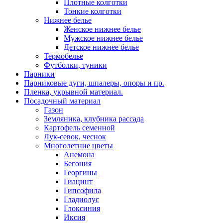
Плотные колготки
Тонкие колготки
Нижнее белье
Женское нижнее белье
Мужское нижнее белье
Детское нижнее белье
Термобелье
Футболки, туники
Парники
Парниковые дуги, шпалеры, опоры и пр.
Пленка, укрывной материал.
Посадочный материал
Газон
Земляника, клубника рассада
Картофель семенной
Лук-севок, чеснок
Многолетние цветы
Анемона
Бегония
Георгины
Гиацинт
Гипсофила
Гладиолус
Глоксиния
Иксия