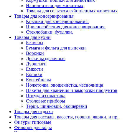
Кормушки, поилки для животных
Наполнители для животных
Товары для сельскохозяйственных животных
Товары для консервирования.
Крышки для консервирования.
Приспособления для консервирования.
Стеклобанки, бутылки.
Товары для кухни
Безмены
Бумага и фольга для выпечки
Воронки
Доски разделочные
Дуршлаги
Емкости
Ершики
Контейнеры
Ножеточка, овощечистка, чесночница
Пакеты для хранения и заморозки продуктов
Посуда из пластика
Столовые приборы
Терки, шинковки, овощерезки
Товары для отдыха
Товары для рассады, кассеты, горшки, ящики, и пр.
Фигуры гипсовые
Фильтры для воды