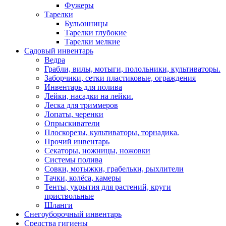
Фужеры
Тарелки
Бульонницы
Тарелки глубокие
Тарелки мелкие
Садовый инвентарь
Ведра
Грабли, вилы, мотыги, полольники, культиваторы.
Заборчики, сетки пластиковые, ограждения
Инвентарь для полива
Лейки, насадки на лейки.
Леска для триммеров
Лопаты, черенки
Опрыскиватели
Плоскорезы, культиваторы, торнадика.
Прочий инвентарь
Секаторы, ножницы, ножовки
Системы полива
Совки, мотыжки, грабельки, рыхлители
Тачки, колёса, камеры
Тенты, укрытия для растений, круги
приствольные
Шланги
Снегоуборочный инвентарь
Средства гигиены