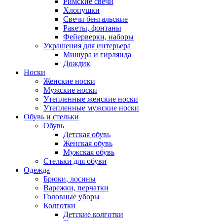
Римские свечи
Хлопушки
Свечи бенгальские
Ракеты, фонтаны
Фейерверки, наборы
Украшения для интерьера
Мишура и гирлянда
Дождик
Носки
Женские носки
Мужские носки
Утепленные женские носки
Утепленные мужские носки
Обувь и стельки
Обувь
Детская обувь
Женская обувь
Мужская обувь
Стельки для обуви
Одежда
Брюки, лосины
Варежки, перчатки
Головные уборы
Колготки
Детские колготки