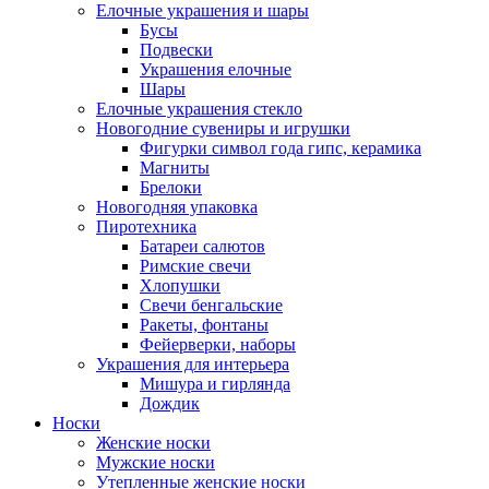
Елочные украшения и шары
Бусы
Подвески
Украшения елочные
Шары
Елочные украшения стекло
Новогодние сувениры и игрушки
Фигурки символ года гипс, керамика
Магниты
Брелоки
Новогодняя упаковка
Пиротехника
Батареи салютов
Римские свечи
Хлопушки
Свечи бенгальские
Ракеты, фонтаны
Фейерверки, наборы
Украшения для интерьера
Мишура и гирлянда
Дождик
Носки
Женские носки
Мужские носки
Утепленные женские носки