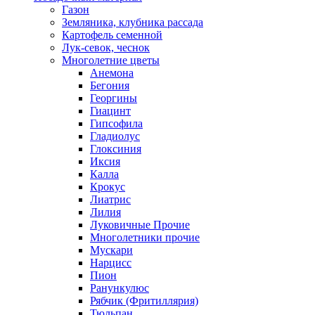
Газон
Земляника, клубника рассада
Картофель семенной
Лук-севок, чеснок
Многолетние цветы
Анемона
Бегония
Георгины
Гиацинт
Гипсофила
Гладиолус
Глоксиния
Иксия
Калла
Крокус
Лиатрис
Лилия
Луковичные Прочие
Многолетники прочие
Мускари
Нарцисс
Пион
Ранункулюс
Рябчик (Фритиллярия)
Тюльпан