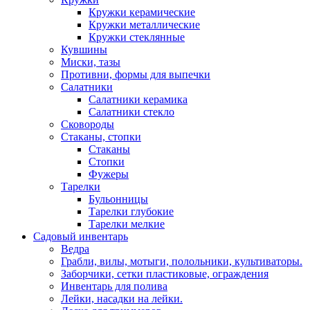
Кружки керамические
Кружки металлические
Кружки стеклянные
Кувшины
Миски, тазы
Противни, формы для выпечки
Салатники
Салатники керамика
Салатники стекло
Сковороды
Стаканы, стопки
Стаканы
Стопки
Фужеры
Тарелки
Бульонницы
Тарелки глубокие
Тарелки мелкие
Садовый инвентарь
Ведра
Грабли, вилы, мотыги, полольники, культиваторы.
Заборчики, сетки пластиковые, ограждения
Инвентарь для полива
Лейки, насадки на лейки.