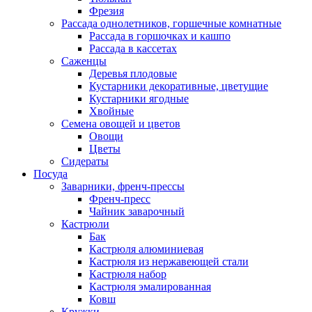
Фрезия
Рассада однолетников, горшечные комнатные
Рассада в горшочках и кашпо
Рассада в кассетах
Саженцы
Деревья плодовые
Кустарники декоративные, цветущие
Кустарники ягодные
Хвойные
Семена овощей и цветов
Овощи
Цветы
Сидераты
Посуда
Заварники, френч-прессы
Френч-пресс
Чайник заварочный
Кастрюли
Бак
Кастрюля алюминиевая
Кастрюля из нержавеющей стали
Кастрюля набор
Кастрюля эмалированная
Ковш
Кружки