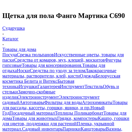
Щетка для пола Фанго Мартика С690
Сударушка
-
Каталог
-
Товары для дома
Посуда
Срезка тюльпанов
Искусственные цветы, товары для
пасхи
Средства от комаров, мух, клещей, москитов
Фигуры
гипсовые
Товары для консервирования.
Товары для
отдыха
Носки
Средства по уходу за телом
Лакокрасочные
материалы, растворители, клей, кисти
Одежда
Белорусская
косметика Белита и Витекс
Бытовая
техника
Игрушки
Галантерея
Инструмент
Текстиль
Обувь и
стельки
Замочно-скобяные
изделия
Электроинструмент
Электроинструмент
садовый
Автотовары
Фильтры для воды
Агрохимикаты
Товары
для рассады, кассеты, горшки, ящики, и пр.
Новый
Год
Посадочный материал
Теплицы Поликарбонат
Товары для
дома
Товары для животных
Грядки, компостеры
Кашпо, горшки
для цветов, поддержки для растений
Пленка, укрывной
материал.
Садовый инвентарь
Парники
Канцтовары
Вазоны,