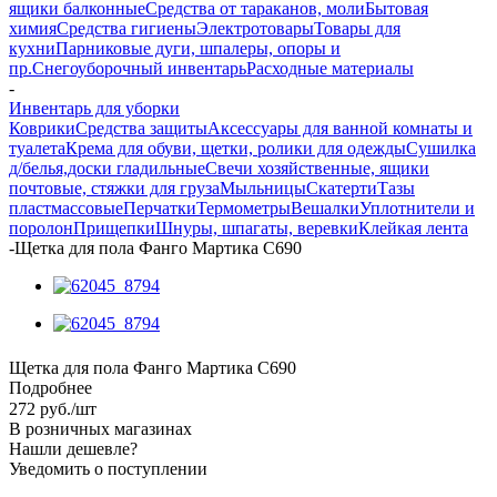
ящики балконные
Средства от тараканов, моли
Бытовая
химия
Средства гигиены
Электротовары
Товары для
кухни
Парниковые дуги, шпалеры, опоры и
пр.
Снегоуборочный инвентарь
Расходные материалы
-
Инвентарь для уборки
Коврики
Средства защиты
Аксессуары для ванной комнаты и
туалета
Крема для обуви, щетки, ролики для одежды
Сушилка
д/белья,доски гладильные
Свечи хозяйственные, ящики
почтовые, стяжки для груза
Мыльницы
Скатерти
Тазы
пластмассовые
Перчатки
Термометры
Вешалки
Уплотнители и
поролон
Прищепки
Шнуры, шпагаты, веревки
Клейкая лента
-
Щетка для пола Фанго Мартика С690
Щетка для пола Фанго Мартика С690
Подробнее
272
руб.
/шт
В розничных магазинах
Нашли дешевле?
Уведомить о поступлении