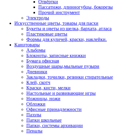
Отвёртки
Пассатижи, длинногубцы, бокорезы
Прочий инструмент
Электроды
Искусственные цветы, товары для пасхи
Букеты и цветы из шелка, бархата, атласа
Пластиковые цветы
Формы для куличей, краски, наклейки.
Канцтовары
Альбомы
Блокноты, записные книжки
Бумага офисная
Воздушные шары,мыльные пузыри
Дневники
Закладки, точилки, резинки стирательные
Клей, скотч
Краски, кисти, мелки
Настольные и развивающие игры
Ножницы, ножи
Обложки
Офисные принадлежности
Паззлы
Папки школьные
Папки, системы архивации
Пеналы