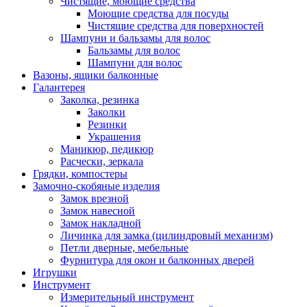
Чистящие, моющие средства
Моющие средства для посуды
Чистящие средства для поверхностей
Шампуни и бальзамы для волос
Бальзамы для волос
Шампуни для волос
Вазоны, ящики балконные
Галантерея
Заколка, резинка
Заколки
Резинки
Украшения
Маникюр, педикюр
Расчески, зеркала
Грядки, компостеры
Замочно-скобяные изделия
Замок врезной
Замок навесной
Замок накладной
Личинка для замка (цилиндровый механизм)
Петли дверные, мебельные
Фурнитура для окон и балконных дверей
Игрушки
Инструмент
Измерительный инструмент