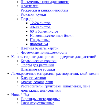
Письменные принадлежности
Пластилин
Раскраски и книжки-пособия
Рюкзаки, сумки
Тетради
12-24 листов
40-48 листов
60 и более листов
На кольцах/сменные блоки
Предметные
Формат А4
Цветная бумага, картон
Чертежные принадлежности
Кашпо, горшки для цветов, поддержки для растений
Керамические горшки
Опоры для растений
Пластиковые горшки
Лакокрасочные материалы, растворители, клей, кисти
Клея,герметики
Краски, эмали, лаки
Растворители, грунтовки, шпатлевки, пена
монтажная, антисептики
Новый Год
Гирлянды светодиодные
Ёлки искусственные