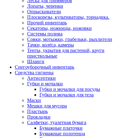
Леска для триммеров
Лопаты, черенки
Опрыскиватели
Плоскорезы, культиваторы, торнадика.
Прочий инвентарь
Секаторы, ножницы, ножовки
Системы полива
Совки, мотыжки, грабельки, рыхлители
Тачки, колёса, камеры
Тенты, укрытия для растений, круги
приствольные
Шланги
Снегоуборочный инвентарь
Средства гигиены
Антисептики
Губки и мочалки
Губки и мочалки для посуды
Губки и мочалки для тела
Маски
Мешки для мусора
Пластырь
Прокладки
Салфетки, туалетная бумага
Бумажные платочки
Бумажные полотенца