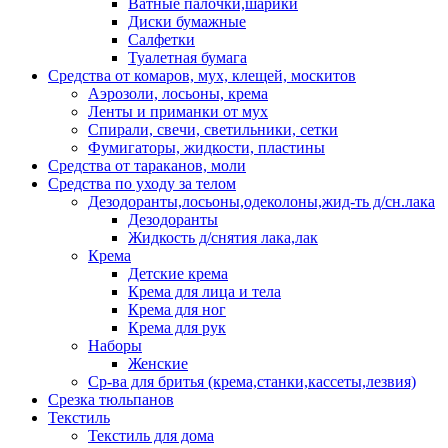
Ватные палочки,шарики
Диски бумажные
Салфетки
Туалетная бумага
Средства от комаров, мух, клещей, москитов
Аэрозоли, лосьоны, крема
Ленты и приманки от мух
Спирали, свечи, светильники, сетки
Фумигаторы, жидкости, пластины
Средства от тараканов, моли
Средства по уходу за телом
Дезодоранты,лосьоны,одеколоны,жид-ть д/сн.лака
Дезодоранты
Жидкость д/снятия лака,лак
Крема
Детские крема
Крема для лица и тела
Крема для ног
Крема для рук
Наборы
Женские
Ср-ва для бритья (крема,станки,кассеты,лезвия)
Срезка тюльпанов
Текстиль
Текстиль для дома