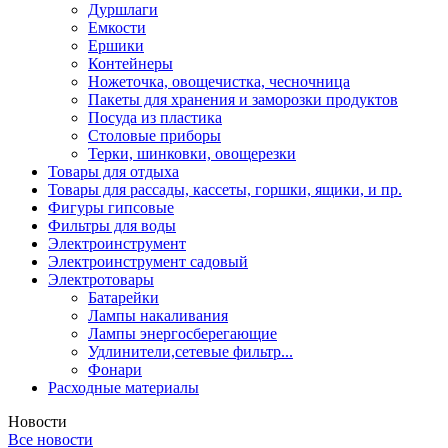
Дуршлаги
Емкости
Ершики
Контейнеры
Ножеточка, овощечистка, чесночница
Пакеты для хранения и заморозки продуктов
Посуда из пластика
Столовые приборы
Терки, шинковки, овощерезки
Товары для отдыха
Товары для рассады, кассеты, горшки, ящики, и пр.
Фигуры гипсовые
Фильтры для воды
Электроинструмент
Электроинструмент садовый
Электротовары
Батарейки
Лампы накаливания
Лампы энергосберегающие
Удлинители,сетевые фильтр...
Фонари
Расходные материалы
Новости
Все новости