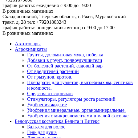
график работы: ежедневно с 9:00 до 19:00
В розничных магазинах
Склад основной, Тверская область, г. Ржев, Муравьёвский
тракт, д. 28
тел: +79201803243
график работы: понедельник-пятница с 9:00 до 17:00
В розничных магазинах
Автотовары
Агрохимикаты
Грунты, доломитовая мука, побелка
Добавки в грунт, почвоулучшители
От болезней растений, садовый вар
От вредителей растений
От грызунов, кротов.
Препараты для туалетов, выгребных ям, септиков
и компоста.
Средства от сорняков
Стимуляторы, регуляторы роста растений
Удобрения жидкие
Удобрения минеральные, органоминеральные.
Удобрения с микроэлементами в малой фасовке.
Белорусская косметика Белита и Витекс
Бальзам для волос
Гель для душа
Для лица и тела