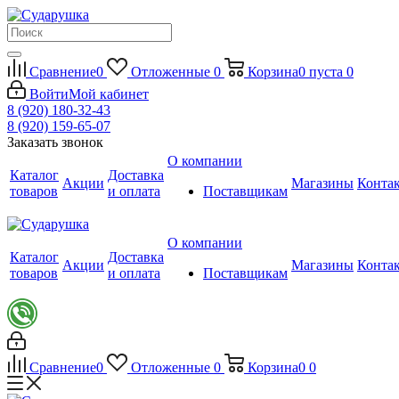
Сравнение
0
Отложенные
0
Корзина
0
пуста
0
Войти
Мой кабинет
8 (920) 180-32-43
8 (920) 159-65-07
Заказать звонок
О компании
Каталог
Доставка
Акции
Магазины
Конта
товаров
и оплата
Поставщикам
О компании
Каталог
Доставка
Акции
Магазины
Конта
товаров
и оплата
Поставщикам
Сравнение
0
Отложенные
0
Корзина
0
0