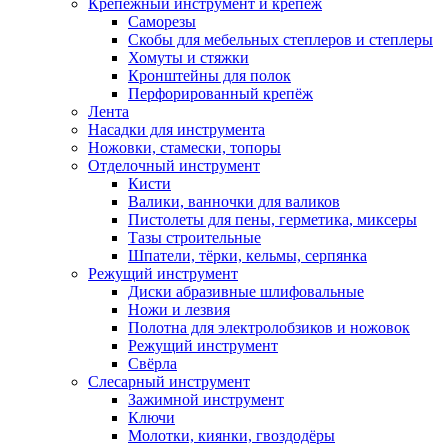
Крепёжный инструмент и крепёж
Саморезы
Скобы для мебельных степлеров и степлеры
Хомуты и стяжки
Кронштейны для полок
Перфорированный крепёж
Лента
Насадки для инструмента
Ножовки, стамески, топоры
Отделочный инструмент
Кисти
Валики, ванночки для валиков
Пистолеты для пены, герметика, миксеры
Тазы строительные
Шпатели, тёрки, кельмы, серпянка
Режущий инструмент
Диски абразивные шлифовальные
Ножи и лезвия
Полотна для электролобзиков и ножовок
Режущий инструмент
Свёрла
Слесарный инструмент
Зажимной инструмент
Ключи
Молотки, киянки, гвоздодёры