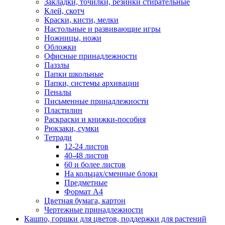
Закладки, точилки, резинки стирательные
Клей, скотч
Краски, кисти, мелки
Настольные и развивающие игры
Ножницы, ножи
Обложки
Офисные принадлежности
Паззлы
Папки школьные
Папки, системы архивации
Пеналы
Письменные принадлежности
Пластилин
Раскраски и книжки-пособия
Рюкзаки, сумки
Тетради
12-24 листов
40-48 листов
60 и более листов
На кольцах/сменные блоки
Предметные
Формат А4
Цветная бумага, картон
Чертежные принадлежности
Кашпо, горшки для цветов, поддержки для растений