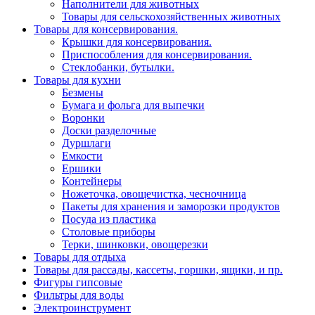
Наполнители для животных
Товары для сельскохозяйственных животных
Товары для консервирования.
Крышки для консервирования.
Приспособления для консервирования.
Стеклобанки, бутылки.
Товары для кухни
Безмены
Бумага и фольга для выпечки
Воронки
Доски разделочные
Дуршлаги
Емкости
Ершики
Контейнеры
Ножеточка, овощечистка, чесночница
Пакеты для хранения и заморозки продуктов
Посуда из пластика
Столовые приборы
Терки, шинковки, овощерезки
Товары для отдыха
Товары для рассады, кассеты, горшки, ящики, и пр.
Фигуры гипсовые
Фильтры для воды
Электроинструмент