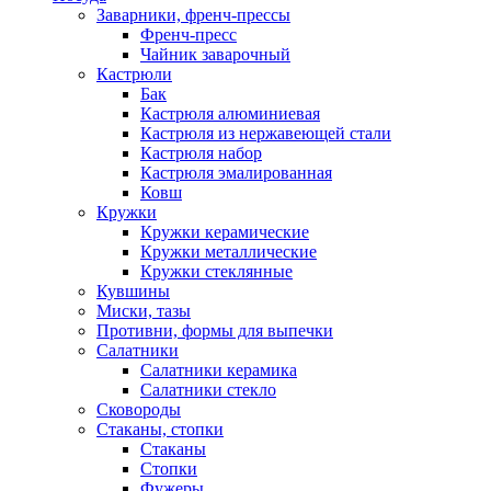
Заварники, френч-прессы
Френч-пресс
Чайник заварочный
Кастрюли
Бак
Кастрюля алюминиевая
Кастрюля из нержавеющей стали
Кастрюля набор
Кастрюля эмалированная
Ковш
Кружки
Кружки керамические
Кружки металлические
Кружки стеклянные
Кувшины
Миски, тазы
Противни, формы для выпечки
Салатники
Салатники керамика
Салатники стекло
Сковороды
Стаканы, стопки
Стаканы
Стопки
Фужеры