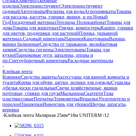
стельки
Замочно-скобяные
изделия
Электроинструмент
Электроинструмент
садовый
Автотовары
Фильтры для воды
Агрохимикаты
Товары
для рассады, кассеты, горшки, ящики, и пр.
Новый
Год
Посадочный материал
Теплицы Поликарбонат
Товары для
дома
Товары для животных
Грядки, компостеры
Кашпо, горшки
для цветов, поддержки для растений
Пленка, укрывной
материал.
Садовый инвентарь
Парники
Канцтовары
Вазоны,
ящики балконные
Средства от тараканов, моли
Бытовая
химия
Средства гигиены
Электротовары
Товары для
кухни
Парниковые дуги, шпалеры, опоры и
пр.
Снегоуборочный инвентарь
Расходные материалы
-
Клейкая лента
Коврики
Средства защиты
Аксессуары для ванной комнаты и
туалета
Крема для обуви, щетки, ролики для одежды
Сушилка
д/белья,доски гладильные
Свечи хозяйственные, ящики
почтовые, стяжки для груза
Мыльницы
Скатерти
Тазы
пластмассовые
Перчатки
Термометры
Вешалки
Уплотнители и
поролон
Прищепки
Инвентарь для уборки
Шнуры, шпагаты,
веревки
-
Клейкая лента Малярная 25мм*18м UNITERM /12