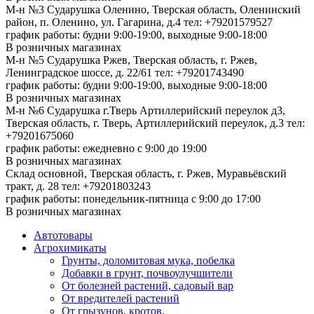
М-н №3 Сударушка Оленино, Тверская область, Оленинский
район, п. Оленино, ул. Гагарина, д.4
тел: +79201579527
график работы: будни 9:00-19:00, выходные 9:00-18:00
В розничных магазинах
М-н №5 Сударушка Ржев, Тверская область, г. Ржев,
Ленинградское шоссе, д. 22/61
тел: +79201743490
график работы: будни 9:00-19:00, выходные 9:00-18:00
В розничных магазинах
М-н №6 Сударушка г.Тверь Артиллерийский переулок д3,
Тверская область, г. Тверь, Артиллерийский переулок, д.3
тел:
+79201675060
график работы: ежедневно с 9:00 до 19:00
В розничных магазинах
Склад основной, Тверская область, г. Ржев, Муравьёвский
тракт, д. 28
тел: +79201803243
график работы: понедельник-пятница с 9:00 до 17:00
В розничных магазинах
Автотовары
Агрохимикаты
Грунты, доломитовая мука, побелка
Добавки в грунт, почвоулучшители
От болезней растений, садовый вар
От вредителей растений
От грызунов, кротов.