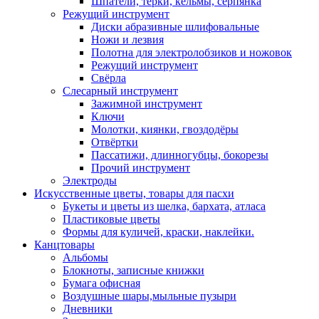
Шпатели, тёрки, кельмы, серпянка
Режущий инструмент
Диски абразивные шлифовальные
Ножи и лезвия
Полотна для электролобзиков и ножовок
Режущий инструмент
Свёрла
Слесарный инструмент
Зажимной инструмент
Ключи
Молотки, киянки, гвоздодёры
Отвёртки
Пассатижи, длинногубцы, бокорезы
Прочий инструмент
Электроды
Искусственные цветы, товары для пасхи
Букеты и цветы из шелка, бархата, атласа
Пластиковые цветы
Формы для куличей, краски, наклейки.
Канцтовары
Альбомы
Блокноты, записные книжки
Бумага офисная
Воздушные шары,мыльные пузыри
Дневники