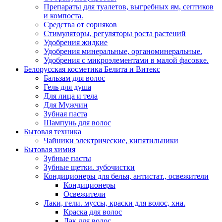
Препараты для туалетов, выгребных ям, септиков
и компоста.
Средства от сорняков
Стимуляторы, регуляторы роста растений
Удобрения жидкие
Удобрения минеральные, органоминеральные.
Удобрения с микроэлементами в малой фасовке.
Белорусская косметика Белита и Витекс
Бальзам для волос
Гель для душа
Для лица и тела
Для Мужчин
Зубная паста
Шампунь для волос
Бытовая техника
Чайники электрические, кипятильники
Бытовая химия
Зубные пасты
Зубные щетки. зубочистки
Кондиционеры для белья, антистат., освежители
Кондиционеры
Освежители
Лаки, гели. муссы, краски для волос, хна.
Краска для волос
Лак для волос