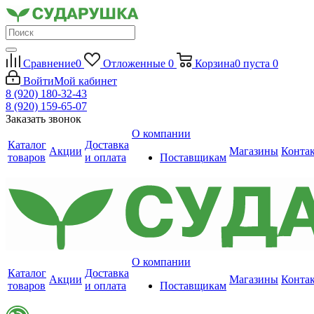
Сравнение
0
Отложенные
0
Корзина
0
пуста
0
Войти
Мой кабинет
8 (920) 180-32-43
8 (920) 159-65-07
Заказать звонок
О компании
Каталог
Доставка
Акции
Магазины
Конта
товаров
и оплата
Поставщикам
О компании
Каталог
Доставка
Акции
Магазины
Конта
товаров
и оплата
Поставщикам