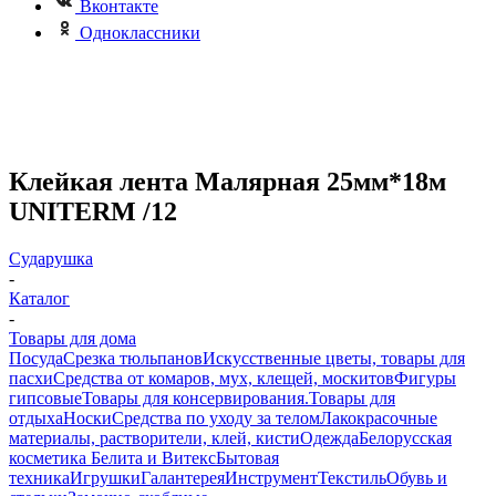
Вконтакте
Одноклассники
Клейкая лента Малярная 25мм*18м
UNITERM /12
Сударушка
-
Каталог
-
Товары для дома
Посуда
Срезка тюльпанов
Искусственные цветы, товары для
пасхи
Средства от комаров, мух, клещей, москитов
Фигуры
гипсовые
Товары для консервирования.
Товары для
отдыха
Носки
Средства по уходу за телом
Лакокрасочные
материалы, растворители, клей, кисти
Одежда
Белорусская
косметика Белита и Витекс
Бытовая
техника
Игрушки
Галантерея
Инструмент
Текстиль
Обувь и