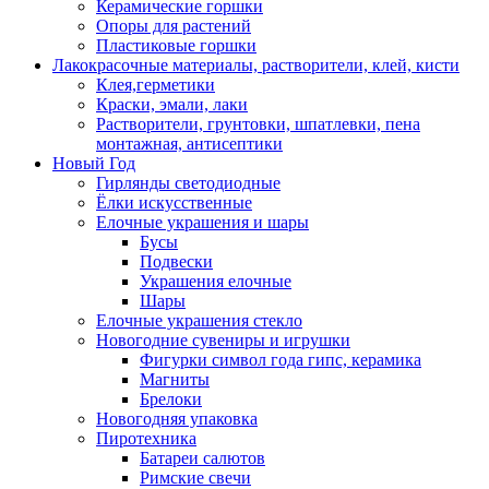
Керамические горшки
Опоры для растений
Пластиковые горшки
Лакокрасочные материалы, растворители, клей, кисти
Клея,герметики
Краски, эмали, лаки
Растворители, грунтовки, шпатлевки, пена
монтажная, антисептики
Новый Год
Гирлянды светодиодные
Ёлки искусственные
Елочные украшения и шары
Бусы
Подвески
Украшения елочные
Шары
Елочные украшения стекло
Новогодние сувениры и игрушки
Фигурки символ года гипс, керамика
Магниты
Брелоки
Новогодняя упаковка
Пиротехника
Батареи салютов
Римские свечи