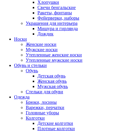
Хлопушки
Свечи бенгальские
Ракеты, фонтаны
Фейерверки, наборы
Украшения для интерьера
Мишура и гирлянда
Дождик
Носки
Женские носки
Мужские носки
Утепленные женские носки
Утепленные мужские носки
Обувь и стельки
Обувь
Детская обувь
Женская обувь
Мужская обувь
Стельки для обуви
Одежда
Брюки, лосины
Варежки, перчатки
Головные уборы
Колготки
Детские колготки
Плотные колготки