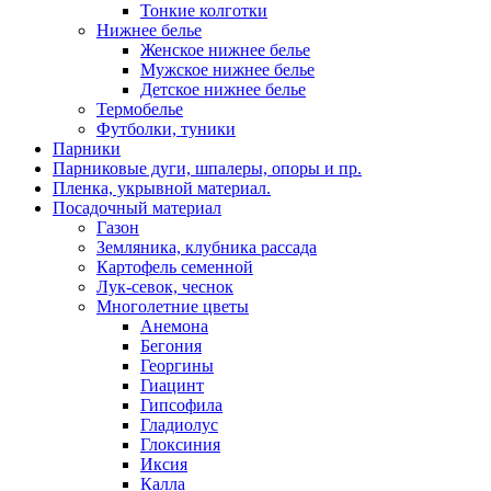
Тонкие колготки
Нижнее белье
Женское нижнее белье
Мужское нижнее белье
Детское нижнее белье
Термобелье
Футболки, туники
Парники
Парниковые дуги, шпалеры, опоры и пр.
Пленка, укрывной материал.
Посадочный материал
Газон
Земляника, клубника рассада
Картофель семенной
Лук-севок, чеснок
Многолетние цветы
Анемона
Бегония
Георгины
Гиацинт
Гипсофила
Гладиолус
Глоксиния
Иксия
Калла