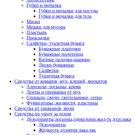
Губки и мочалки
Губки и мочалки для посуды
Губки и мочалки для тела
Маски
Мешки для мусора
Пластырь
Прокладки
Салфетки, туалетная бумага
Бумажные платочки
Бумажные полотенца
Ватные палочки,шарики
Диски бумажные
Салфетки
Туалетная бумага
Средства от комаров, мух, клещей, москитов
Аэрозоли, лосьоны, крема
Ленты и приманки от мух
Спирали, свечи, светильники, сетки
Фумигаторы, жидкости, пластины
Средства от тараканов, моли
Средства по уходу за телом
Дезодоранты,лосьоны,одеколоны,жид-ть д/сн.лака
Дезодоранты
Жидкость д/снятия лака,лак