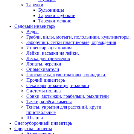
Тарелки
Бульонницы
Тарелки глубокие
Тарелки мелкие
Садовый инвентарь
Ведра
Грабли, вилы, мотыги, полольники, культиваторы.
Заборчики, сетки пластиковые, ограждения
Инвентарь для полива
Лейки, насадки на лейки.
Леска для триммеров
Лопаты, черенки
Опрыскиватели
Плоскорезы, культиваторы, торнадика.
Прочий инвентарь
Секаторы, ножницы, ножовки
Системы полива
Совки, мотыжки, грабельки, рыхлители
Тачки, колёса, камеры
Тенты, укрытия для растений, круги
приствольные
Шланги
Снегоуборочный инвентарь
Средства гигиены
Антисептики