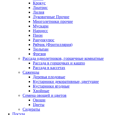
Крокус
Лиатрис
Лилия
Луковичные Прочие
Многолетники прочие
Мускари
Нарцисс
Пион
Ранункулюс
Рябчик (Фритиллярия)
Тюльпан
Фрезия
Рассада однолетников, горшечные комнатные
Рассада в горшочках и кашпо
Рассада в кассетах
Саженцы
Деревья плодовые
Кустарники декоративные, цветущие
Кустарники ягодные
Хвойные
Семена овощей и цветов
Овощи
Цветы
Сидераты
Посуда