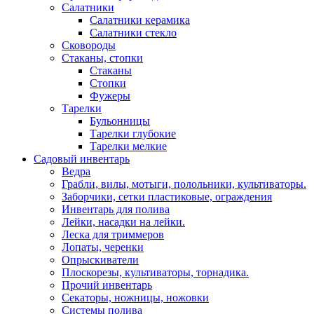
Салатники
Салатники керамика
Салатники стекло
Сковороды
Стаканы, стопки
Стаканы
Стопки
Фужеры
Тарелки
Бульонницы
Тарелки глубокие
Тарелки мелкие
Садовый инвентарь
Ведра
Грабли, вилы, мотыги, полольники, культиваторы.
Заборчики, сетки пластиковые, ограждения
Инвентарь для полива
Лейки, насадки на лейки.
Леска для триммеров
Лопаты, черенки
Опрыскиватели
Плоскорезы, культиваторы, торнадика.
Прочий инвентарь
Секаторы, ножницы, ножовки
Системы полива