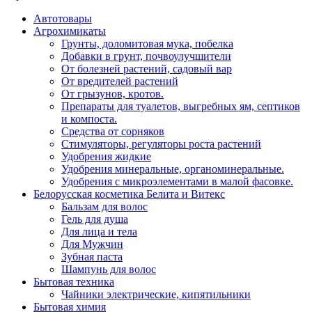
Автотовары
Агрохимикаты
Грунты, доломитовая мука, побелка
Добавки в грунт, почвоулучшители
От болезней растений, садовый вар
От вредителей растений
От грызунов, кротов.
Препараты для туалетов, выгребных ям, септиков
и компоста.
Средства от сорняков
Стимуляторы, регуляторы роста растений
Удобрения жидкие
Удобрения минеральные, органоминеральные.
Удобрения с микроэлементами в малой фасовке.
Белорусская косметика Белита и Витекс
Бальзам для волос
Гель для душа
Для лица и тела
Для Мужчин
Зубная паста
Шампунь для волос
Бытовая техника
Чайники электрические, кипятильники
Бытовая химия