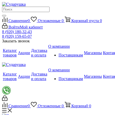
Сравнение
0
Отложенные
0
Корзина
0
пуста
0
Войти
Мой кабинет
8 (920) 180-32-43
8 (920) 159-65-07
Заказать звонок
О компании
Каталог
Доставка
Акции
Магазины
Конта
товаров
и оплата
Поставщикам
О компании
Каталог
Доставка
Акции
Магазины
Конта
товаров
и оплата
Поставщикам
Сравнение
0
Отложенные
0
Корзина
0
0