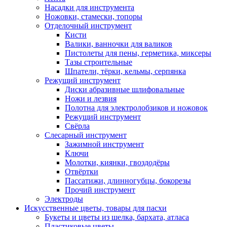
Насадки для инструмента
Ножовки, стамески, топоры
Отделочный инструмент
Кисти
Валики, ванночки для валиков
Пистолеты для пены, герметика, миксеры
Тазы строительные
Шпатели, тёрки, кельмы, серпянка
Режущий инструмент
Диски абразивные шлифовальные
Ножи и лезвия
Полотна для электролобзиков и ножовок
Режущий инструмент
Свёрла
Слесарный инструмент
Зажимной инструмент
Ключи
Молотки, киянки, гвоздодёры
Отвёртки
Пассатижи, длинногубцы, бокорезы
Прочий инструмент
Электроды
Искусственные цветы, товары для пасхи
Букеты и цветы из шелка, бархата, атласа
Пластиковые цветы