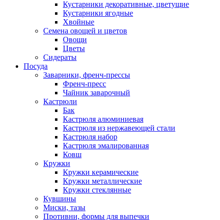
Кустарники декоративные, цветущие
Кустарники ягодные
Хвойные
Семена овощей и цветов
Овощи
Цветы
Сидераты
Посуда
Заварники, френч-прессы
Френч-пресс
Чайник заварочный
Кастрюли
Бак
Кастрюля алюминиевая
Кастрюля из нержавеющей стали
Кастрюля набор
Кастрюля эмалированная
Ковш
Кружки
Кружки керамические
Кружки металлические
Кружки стеклянные
Кувшины
Миски, тазы
Противни, формы для выпечки