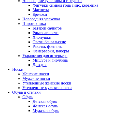
Новогодние сувениры и игрушки
Фигурки символ года гипс, керамика
Магниты
Брелоки
Новогодняя упаковка
Пиротехника
Батареи салютов
Римские свечи
Хлопушки
Свечи бенгальские
Ракеты, фонтаны
Фейерверки, наборы
Украшения для интерьера
Мишура и гирлянда
Дождик
Носки
Женские носки
Мужские носки
Утепленные женские носки
Утепленные мужские носки
Обувь и стельки
Обувь
Детская обувь
Женская обувь
Мужская обувь