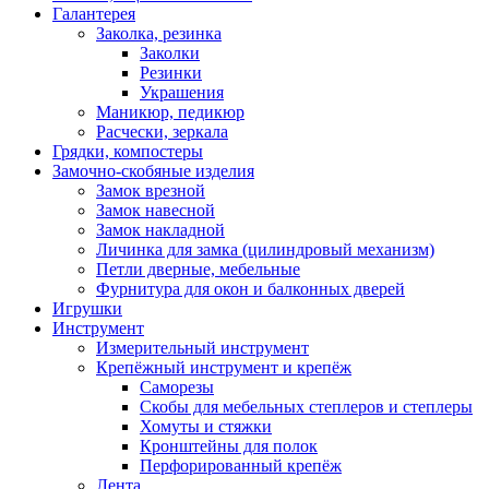
Галантерея
Заколка, резинка
Заколки
Резинки
Украшения
Маникюр, педикюр
Расчески, зеркала
Грядки, компостеры
Замочно-скобяные изделия
Замок врезной
Замок навесной
Замок накладной
Личинка для замка (цилиндровый механизм)
Петли дверные, мебельные
Фурнитура для окон и балконных дверей
Игрушки
Инструмент
Измерительный инструмент
Крепёжный инструмент и крепёж
Саморезы
Скобы для мебельных степлеров и степлеры
Хомуты и стяжки
Кронштейны для полок
Перфорированный крепёж
Лента