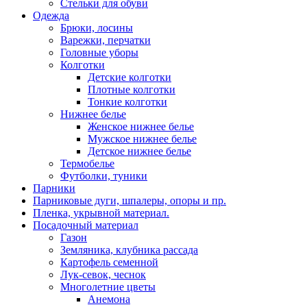
Стельки для обуви
Одежда
Брюки, лосины
Варежки, перчатки
Головные уборы
Колготки
Детские колготки
Плотные колготки
Тонкие колготки
Нижнее белье
Женское нижнее белье
Мужское нижнее белье
Детское нижнее белье
Термобелье
Футболки, туники
Парники
Парниковые дуги, шпалеры, опоры и пр.
Пленка, укрывной материал.
Посадочный материал
Газон
Земляника, клубника рассада
Картофель семенной
Лук-севок, чеснок
Многолетние цветы
Анемона