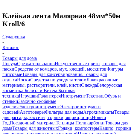
Клейкая лента Малярная 48мм*50м
Kroll/6
Сударушка
-
Каталог
-
Товары для дома
Посуда
Срезка тюльпанов
Искусственные цветы, товары для
пасхи
Средства от комаров, мух, клещей, москитов
Фигуры
гипсовые
Товары для консервирования.
Товары для
отдыха
Носки
Средства по уходу за телом
Лакокрасочные
материалы, растворители, клей, кисти
Одежда
Белорусская
косметика Белита и Витекс
Бытовая
техника
Игрушки
Галантерея
Инструмент
Текстиль
Обувь и
стельки
Замочно-скобяные
изделия
Электроинструмент
Электроинструмент
садовый
Автотовары
Фильтры для воды
Агрохимикаты
Товары
для рассады, кассеты, горшки, ящики, и пр.
Новый
Год
Посадочный материал
Теплицы Поликарбонат
Товары для
дома
Товары для животных
Грядки, компостеры
Кашпо, горшки
для цветов, поддержки для растений
Пленка, укрывной