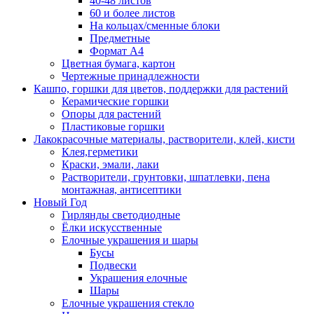
40-48 листов
60 и более листов
На кольцах/сменные блоки
Предметные
Формат А4
Цветная бумага, картон
Чертежные принадлежности
Кашпо, горшки для цветов, поддержки для растений
Керамические горшки
Опоры для растений
Пластиковые горшки
Лакокрасочные материалы, растворители, клей, кисти
Клея,герметики
Краски, эмали, лаки
Растворители, грунтовки, шпатлевки, пена
монтажная, антисептики
Новый Год
Гирлянды светодиодные
Ёлки искусственные
Елочные украшения и шары
Бусы
Подвески
Украшения елочные
Шары
Елочные украшения стекло