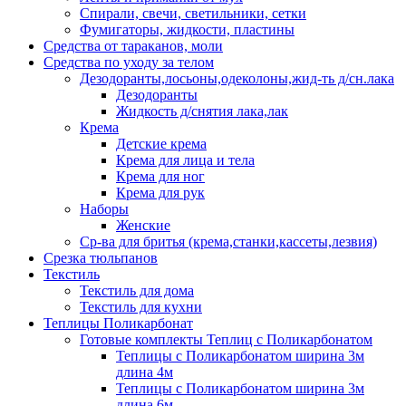
Спирали, свечи, светильники, сетки
Фумигаторы, жидкости, пластины
Средства от тараканов, моли
Средства по уходу за телом
Дезодоранты,лосьоны,одеколоны,жид-ть д/сн.лака
Дезодоранты
Жидкость д/снятия лака,лак
Крема
Детские крема
Крема для лица и тела
Крема для ног
Крема для рук
Наборы
Женские
Ср-ва для бритья (крема,станки,кассеты,лезвия)
Срезка тюльпанов
Текстиль
Текстиль для дома
Текстиль для кухни
Теплицы Поликарбонат
Готовые комплекты Теплиц с Поликарбонатом
Теплицы с Поликарбонатом ширина 3м
длина 4м
Теплицы с Поликарбонатом ширина 3м
длина 6м