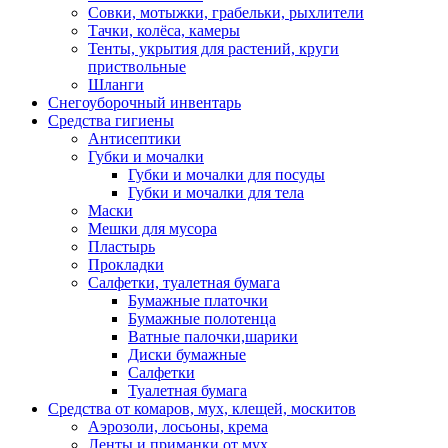
Совки, мотыжки, грабельки, рыхлители
Тачки, колёса, камеры
Тенты, укрытия для растений, круги
приствольные
Шланги
Снегоуборочный инвентарь
Средства гигиены
Антисептики
Губки и мочалки
Губки и мочалки для посуды
Губки и мочалки для тела
Маски
Мешки для мусора
Пластырь
Прокладки
Салфетки, туалетная бумага
Бумажные платочки
Бумажные полотенца
Ватные палочки,шарики
Диски бумажные
Салфетки
Туалетная бумага
Средства от комаров, мух, клещей, москитов
Аэрозоли, лосьоны, крема
Ленты и приманки от мух