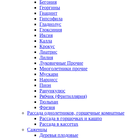
Бегония
Георгины
Гиацинт
Гипсофила
Гладиолус
Глоксиния
Иксия
Калла
Крокус
Лиатрис
Лилия
Луковичные Прочие
Многолетники прочие
Мускари
Нарцисс
Пион
Ранункулюс
Рябчик (Фритиллярия)
Тюльпан
Фрезия
Рассада однолетников, горшечные комнатные
Рассада в горшочках и кашпо
Рассада в кассетах
Саженцы
Деревья плодовые