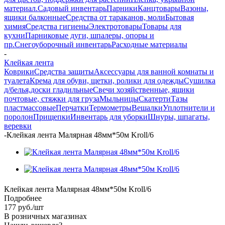
материал.
Садовый инвентарь
Парники
Канцтовары
Вазоны,
ящики балконные
Средства от тараканов, моли
Бытовая
химия
Средства гигиены
Электротовары
Товары для
кухни
Парниковые дуги, шпалеры, опоры и
пр.
Снегоуборочный инвентарь
Расходные материалы
-
Клейкая лента
Коврики
Средства защиты
Аксессуары для ванной комнаты и
туалета
Крема для обуви, щетки, ролики для одежды
Сушилка
д/белья,доски гладильные
Свечи хозяйственные, ящики
почтовые, стяжки для груза
Мыльницы
Скатерти
Тазы
пластмассовые
Перчатки
Термометры
Вешалки
Уплотнители и
поролон
Прищепки
Инвентарь для уборки
Шнуры, шпагаты,
веревки
-
Клейкая лента Малярная 48мм*50м Kroll/6
Клейкая лента Малярная 48мм*50м Kroll/6
Подробнее
177
руб.
/шт
В розничных магазинах