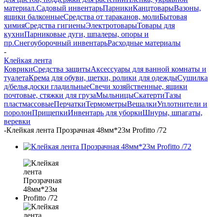
материал.
Садовый инвентарь
Парники
Канцтовары
Вазоны,
ящики балконные
Средства от тараканов, моли
Бытовая
химия
Средства гигиены
Электротовары
Товары для
кухни
Парниковые дуги, шпалеры, опоры и
пр.
Снегоуборочный инвентарь
Расходные материалы
-
Клейкая лента
Коврики
Средства защиты
Аксессуары для ванной комнаты и
туалета
Крема для обуви, щетки, ролики для одежды
Сушилка
д/белья,доски гладильные
Свечи хозяйственные, ящики
почтовые, стяжки для груза
Мыльницы
Скатерти
Тазы
пластмассовые
Перчатки
Термометры
Вешалки
Уплотнители и
поролон
Прищепки
Инвентарь для уборки
Шнуры, шпагаты,
веревки
-
Клейкая лента Прозрачная 48мм*23м Profitto /72