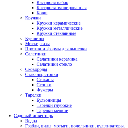
Кастрюля набор
Кастрюля эмалированная
Ковш
Кружки
Кружки керамические
Кружки металлические
Кружки стеклянные
Кувшины
Миски, тазы
Противни, формы для выпечки
Салатники
Салатники керамика
Салатники стекло
Сковороды
Стаканы, стопки
Стаканы
Стопки
Фужеры
Тарелки
Бульонницы
Тарелки глубокие
Тарелки мелкие
Садовый инвентарь
Ведра
Грабли, вилы, мотыги, полольники, культиваторы.