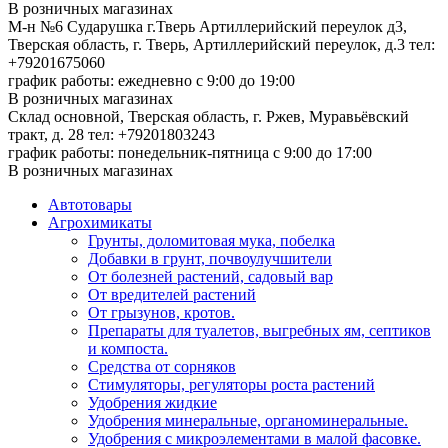
В розничных магазинах
М-н №6 Сударушка г.Тверь Артиллерийский переулок д3,
Тверская область, г. Тверь, Артиллерийский переулок, д.3
тел:
+79201675060
график работы: ежедневно с 9:00 до 19:00
В розничных магазинах
Склад основной, Тверская область, г. Ржев, Муравьёвский
тракт, д. 28
тел: +79201803243
график работы: понедельник-пятница с 9:00 до 17:00
В розничных магазинах
Автотовары
Агрохимикаты
Грунты, доломитовая мука, побелка
Добавки в грунт, почвоулучшители
От болезней растений, садовый вар
От вредителей растений
От грызунов, кротов.
Препараты для туалетов, выгребных ям, септиков
и компоста.
Средства от сорняков
Стимуляторы, регуляторы роста растений
Удобрения жидкие
Удобрения минеральные, органоминеральные.
Удобрения с микроэлементами в малой фасовке.