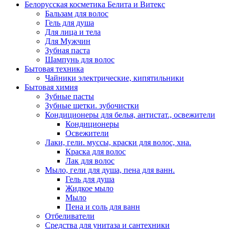
Белорусская косметика Белита и Витекс
Бальзам для волос
Гель для душа
Для лица и тела
Для Мужчин
Зубная паста
Шампунь для волос
Бытовая техника
Чайники электрические, кипятильники
Бытовая химия
Зубные пасты
Зубные щетки. зубочистки
Кондиционеры для белья, антистат., освежители
Кондиционеры
Освежители
Лаки, гели. муссы, краски для волос, хна.
Краска для волос
Лак для волос
Мыло, гели для душа, пена для ванн.
Гель для душа
Жидкое мыло
Мыло
Пена и соль для ванн
Отбеливатели
Средства для унитаза и сантехники