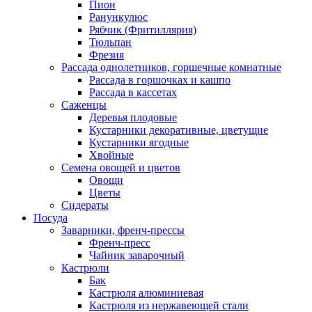
Пион
Ранункулюс
Рябчик (Фритиллярия)
Тюльпан
Фрезия
Рассада однолетников, горшечные комнатные
Рассада в горшочках и кашпо
Рассада в кассетах
Саженцы
Деревья плодовые
Кустарники декоративные, цветущие
Кустарники ягодные
Хвойные
Семена овощей и цветов
Овощи
Цветы
Сидераты
Посуда
Заварники, френч-прессы
Френч-пресс
Чайник заварочный
Кастрюли
Бак
Кастрюля алюминиевая
Кастрюля из нержавеющей стали