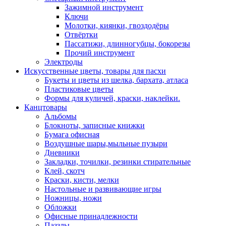
Зажимной инструмент
Ключи
Молотки, киянки, гвоздодёры
Отвёртки
Пассатижи, длинногубцы, бокорезы
Прочий инструмент
Электроды
Искусственные цветы, товары для пасхи
Букеты и цветы из шелка, бархата, атласа
Пластиковые цветы
Формы для куличей, краски, наклейки.
Канцтовары
Альбомы
Блокноты, записные книжки
Бумага офисная
Воздушные шары,мыльные пузыри
Дневники
Закладки, точилки, резинки стирательные
Клей, скотч
Краски, кисти, мелки
Настольные и развивающие игры
Ножницы, ножи
Обложки
Офисные принадлежности
Паззлы