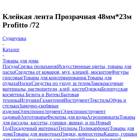
Клейкая лента Прозрачная 48мм*23м
Profitto /72
Сударушка
-
Каталог
-
Товары для дома
Посуда
Срезка тюльпанов
Искусственные цветы, товары для
пасхи
Средства от комаров, мух, клещей, москитов
Фигуры
гипсовые
Товары для консервирования.
Товары для
отдыха
Носки
Средства по уходу за телом
Лакокрасочные
материалы, растворители, клей, кисти
Одежда
Белорусская
косметика Белита и Витекс
Бытовая
техника
Игрушки
Галантерея
Инструмент
Текстиль
Обувь и
стельки
Замочно-скобяные
изделия
Электроинструмент
Электроинструмент
садовый
Автотовары
Фильтры для воды
Агрохимикаты
Товары
для рассады, кассеты, горшки, ящики, и пр.
Новый
Год
Посадочный материал
Теплицы Поликарбонат
Товары для
дома
Товары для животных
Грядки, компостеры
Кашпо, горшки
для цветов, поддержки для растений
Пленка, укрывной