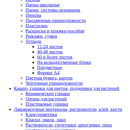
Папки школьные
Папки, системы архивации
Пеналы
Письменные принадлежности
Пластилин
Раскраски и книжки-пособия
Рюкзаки, сумки
Тетради
12-24 листов
40-48 листов
60 и более листов
На кольцах/сменные блоки
Предметные
Формат А4
Цветная бумага, картон
Чертежные принадлежности
Кашпо, горшки для цветов, поддержки для растений
Керамические горшки
Опоры для растений
Пластиковые горшки
Лакокрасочные материалы, растворители, клей, кисти
Клея,герметики
Краски, эмали, лаки
Растворители, грунтовки, шпатлевки, пена