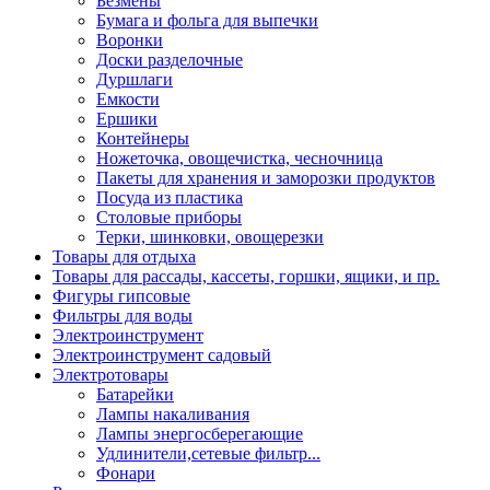
Безмены
Бумага и фольга для выпечки
Воронки
Доски разделочные
Дуршлаги
Емкости
Ершики
Контейнеры
Ножеточка, овощечистка, чесночница
Пакеты для хранения и заморозки продуктов
Посуда из пластика
Столовые приборы
Терки, шинковки, овощерезки
Товары для отдыха
Товары для рассады, кассеты, горшки, ящики, и пр.
Фигуры гипсовые
Фильтры для воды
Электроинструмент
Электроинструмент садовый
Электротовары
Батарейки
Лампы накаливания
Лампы энергосберегающие
Удлинители,сетевые фильтр...
Фонари