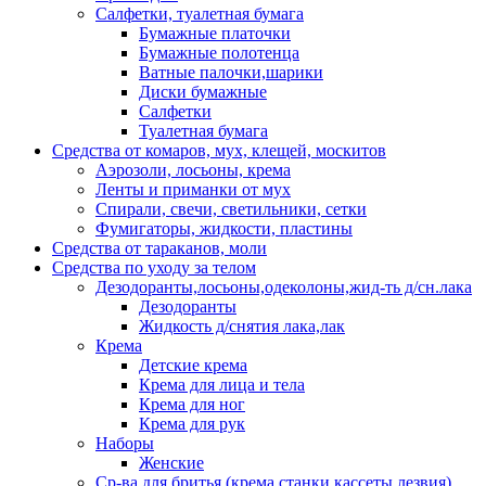
Салфетки, туалетная бумага
Бумажные платочки
Бумажные полотенца
Ватные палочки,шарики
Диски бумажные
Салфетки
Туалетная бумага
Средства от комаров, мух, клещей, москитов
Аэрозоли, лосьоны, крема
Ленты и приманки от мух
Спирали, свечи, светильники, сетки
Фумигаторы, жидкости, пластины
Средства от тараканов, моли
Средства по уходу за телом
Дезодоранты,лосьоны,одеколоны,жид-ть д/сн.лака
Дезодоранты
Жидкость д/снятия лака,лак
Крема
Детские крема
Крема для лица и тела
Крема для ног
Крема для рук
Наборы
Женские
Ср-ва для бритья (крема,станки,кассеты,лезвия)