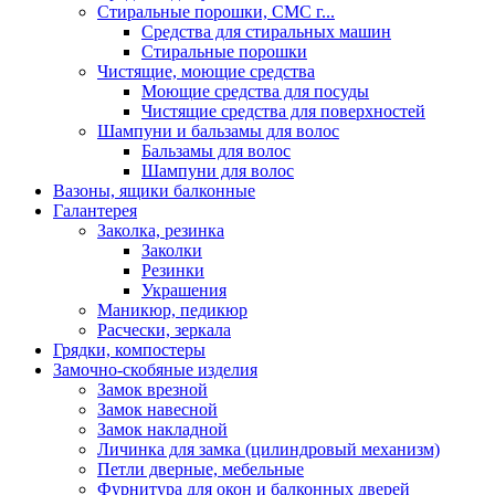
Стиральные порошки, СМС г...
Средства для стиральных машин
Стиральные порошки
Чистящие, моющие средства
Моющие средства для посуды
Чистящие средства для поверхностей
Шампуни и бальзамы для волос
Бальзамы для волос
Шампуни для волос
Вазоны, ящики балконные
Галантерея
Заколка, резинка
Заколки
Резинки
Украшения
Маникюр, педикюр
Расчески, зеркала
Грядки, компостеры
Замочно-скобяные изделия
Замок врезной
Замок навесной
Замок накладной
Личинка для замка (цилиндровый механизм)
Петли дверные, мебельные
Фурнитура для окон и балконных дверей