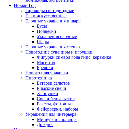
монтажная, антисептики
Новый Год
Гирлянды светодиодные
Ёлки искусственные
Елочные украшения и шары
Бусы
Подвески
Украшения елочные
Шары
Елочные украшения стекло
Новогодние сувениры и игрушки
Фигурки символ года гипс, керамика
Магниты
Брелоки
Новогодняя упаковка
Пиротехника
Батареи салютов
Римские свечи
Хлопушки
Свечи бенгальские
Ракеты, фонтаны
Фейерверки, наборы
Украшения для интерьера
Мишура и гирлянда
Дождик