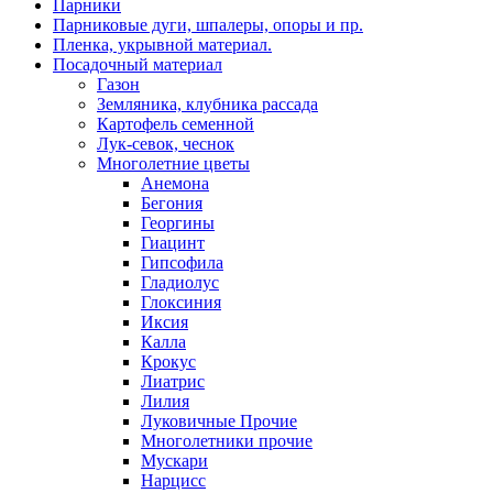
Парники
Парниковые дуги, шпалеры, опоры и пр.
Пленка, укрывной материал.
Посадочный материал
Газон
Земляника, клубника рассада
Картофель семенной
Лук-севок, чеснок
Многолетние цветы
Анемона
Бегония
Георгины
Гиацинт
Гипсофила
Гладиолус
Глоксиния
Иксия
Калла
Крокус
Лиатрис
Лилия
Луковичные Прочие
Многолетники прочие
Мускари
Нарцисс