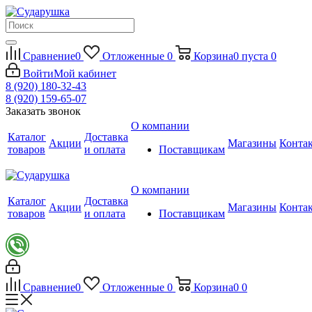
Сравнение
0
Отложенные
0
Корзина
0
пуста
0
Войти
Мой кабинет
8 (920) 180-32-43
8 (920) 159-65-07
Заказать звонок
О компании
Каталог
Доставка
Акции
Магазины
Конта
товаров
и оплата
Поставщикам
О компании
Каталог
Доставка
Акции
Магазины
Конта
товаров
и оплата
Поставщикам
Сравнение
0
Отложенные
0
Корзина
0
0