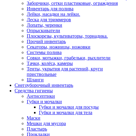
Заборчики, сетки пластиковые, ограждения
Инвентарь для полива
Лейки, насадки на лейки.
Леска для триммеров
Лопаты, черенки
Опрыскиватели
Плоскорезы, культиваторы, торнадика.
Прочий инвентарь
Секаторы, ножницы, ножовки
Системы полива
Совки, мотыжки, грабельки, рыхлители
Тачки, колёса, камеры
Тенты, укрытия для растений, круги
приствольные
Шланги
Снегоуборочный инвентарь
Средства гигиены
Антисептики
Губки и мочалки
Губки и мочалки для посуды
Губки и мочалки для тела
Маски
Мешки для мусора
Пластырь
Прокладки