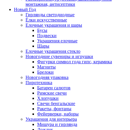
монтажная, антисептики
Новый Год
Гирлянды светодиодные
Ёлки искусственные
Елочные украшения и шары
Бусы
Подвески
Украшения елочные
Шары
Елочные украшения стекло
Новогодние сувениры и игрушки
Фигурки символ года гипс, керамика
Магниты
Брелоки
Новогодняя упаковка
Пиротехника
Батареи салютов
Римские свечи
Хлопушки
Свечи бенгальские
Ракеты, фонтаны
Фейерверки, наборы
Украшения для интерьера
Мишура и гирлянда
Дождик