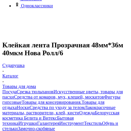
Одноклассники
Клейкая лента Прозрачная 48мм*36м
40мкм Нова Ролл/6
Сударушка
-
Каталог
-
Товары для дома
Посуда
Срезка тюльпанов
Искусственные цветы, товары для
пасхи
Средства от комаров, мух, клещей, москитов
Фигуры
гипсовые
Товары для консервирования.
Товары для
отдыха
Носки
Средства по уходу за телом
Лакокрасочные
материалы, растворители, клей, кисти
Одежда
Белорусская
косметика Белита и Витекс
Бытовая
техника
Игрушки
Галантерея
Инструмент
Текстиль
Обувь и
стельки
Замочно-скобяные