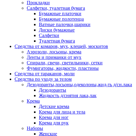
Прокладки
Салфетки, туалетная бумага
Бумажные платочки
Бумажные полотенца
Ватные палочки,шарики
Диски бумажные
Салфетки
Туалетная бумага
Средства от комаров, мух, клещей, москитов
Аэрозоли, лосьоны, крема
Ленты и приманки от мух
Спирали, свечи, светильники, сетки
Фумигаторы, жидкости, пластины
Средства от тараканов, моли
Средства по уходу за телом
Дезодоранты,лосьоны,одеколоны,жид-ть д/сн.лака
Дезодоранты
Жидкость д/снятия лака,лак
Крема
Детские крема
Крема для лица и тела
Крема для ног
Крема для рук
Наборы
Женские