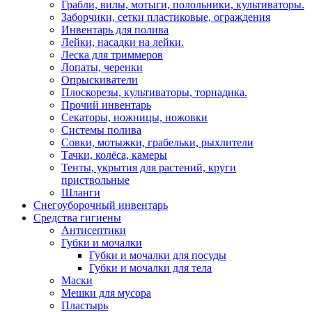
Грабли, вилы, мотыги, полольники, культиваторы.
Заборчики, сетки пластиковые, ограждения
Инвентарь для полива
Лейки, насадки на лейки.
Леска для триммеров
Лопаты, черенки
Опрыскиватели
Плоскорезы, культиваторы, торнадика.
Прочий инвентарь
Секаторы, ножницы, ножовки
Системы полива
Совки, мотыжки, грабельки, рыхлители
Тачки, колёса, камеры
Тенты, укрытия для растений, круги
приствольные
Шланги
Снегоуборочный инвентарь
Средства гигиены
Антисептики
Губки и мочалки
Губки и мочалки для посуды
Губки и мочалки для тела
Маски
Мешки для мусора
Пластырь