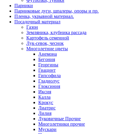
Футболки, туники
Парники
Парниковые дуги, шпалеры, опоры и пр.
Пленка, укрывной материал.
Посадочный материал
Газон
Земляника, клубника рассада
Картофель семенной
Лук-севок, чеснок
Многолетние цветы
Анемона
Бегония
Георгины
Гиацинт
Гипсофила
Гладиолус
Глоксиния
Иксия
Калла
Крокус
Лиатрис
Лилия
Луковичные Прочие
Многолетники прочие
Мускари