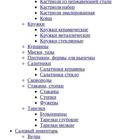
Кастрюля из нержавеющей стали
Кастрюля набор
Кастрюля эмалированная
Ковш
Кружки
Кружки керамические
Кружки металлические
Кружки стеклянные
Кувшины
Миски, тазы
Противни, формы для выпечки
Салатники
Салатники керамика
Салатники стекло
Сковороды
Стаканы, стопки
Стаканы
Стопки
Фужеры
Тарелки
Бульонницы
Тарелки глубокие
Тарелки мелкие
Садовый инвентарь
Ведра