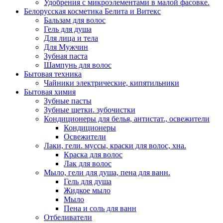
Удобрения с микроэлементами в малой фасовке.
Белорусская косметика Белита и Витекс
Бальзам для волос
Гель для душа
Для лица и тела
Для Мужчин
Зубная паста
Шампунь для волос
Бытовая техника
Чайники электрические, кипятильники
Бытовая химия
Зубные пасты
Зубные щетки. зубочистки
Кондиционеры для белья, антистат., освежители
Кондиционеры
Освежители
Лаки, гели. муссы, краски для волос, хна.
Краска для волос
Лак для волос
Мыло, гели для душа, пена для ванн.
Гель для душа
Жидкое мыло
Мыло
Пена и соль для ванн
Отбеливатели