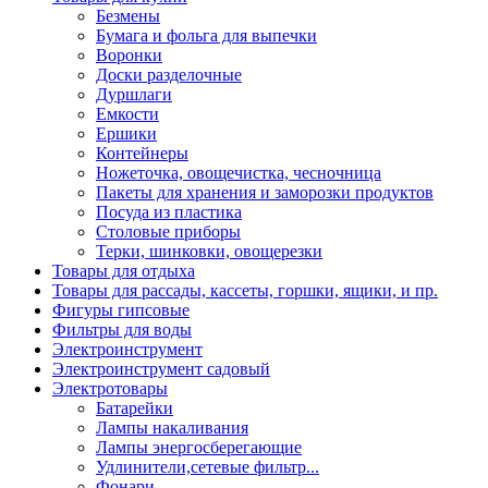
Безмены
Бумага и фольга для выпечки
Воронки
Доски разделочные
Дуршлаги
Емкости
Ершики
Контейнеры
Ножеточка, овощечистка, чесночница
Пакеты для хранения и заморозки продуктов
Посуда из пластика
Столовые приборы
Терки, шинковки, овощерезки
Товары для отдыха
Товары для рассады, кассеты, горшки, ящики, и пр.
Фигуры гипсовые
Фильтры для воды
Электроинструмент
Электроинструмент садовый
Электротовары
Батарейки
Лампы накаливания
Лампы энергосберегающие
Удлинители,сетевые фильтр...
Фонари