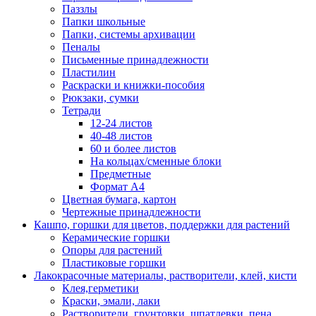
Паззлы
Папки школьные
Папки, системы архивации
Пеналы
Письменные принадлежности
Пластилин
Раскраски и книжки-пособия
Рюкзаки, сумки
Тетради
12-24 листов
40-48 листов
60 и более листов
На кольцах/сменные блоки
Предметные
Формат А4
Цветная бумага, картон
Чертежные принадлежности
Кашпо, горшки для цветов, поддержки для растений
Керамические горшки
Опоры для растений
Пластиковые горшки
Лакокрасочные материалы, растворители, клей, кисти
Клея,герметики
Краски, эмали, лаки
Растворители, грунтовки, шпатлевки, пена