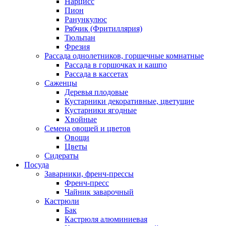
Нарцисс
Пион
Ранункулюс
Рябчик (Фритиллярия)
Тюльпан
Фрезия
Рассада однолетников, горшечные комнатные
Рассада в горшочках и кашпо
Рассада в кассетах
Саженцы
Деревья плодовые
Кустарники декоративные, цветущие
Кустарники ягодные
Хвойные
Семена овощей и цветов
Овощи
Цветы
Сидераты
Посуда
Заварники, френч-прессы
Френч-пресс
Чайник заварочный
Кастрюли
Бак
Кастрюля алюминиевая