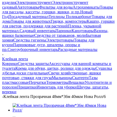
изделия
Электроинструмент
Электроинструмент
садовый
Автотовары
Фильтры для воды
Агрохимикаты
Товары
для рассады, кассеты, горшки, ящики, и пр.
Новый
Год
Посадочный материал
Теплицы Поликарбонат
Товары для
дома
Товары для животных
Грядки, компостеры
Кашпо, горшки
для цветов, поддержки для растений
Пленка, укрывной
материал.
Садовый инвентарь
Парники
Канцтовары
Вазоны,
ящики балконные
Средства от тараканов, моли
Бытовая
химия
Средства гигиены
Электротовары
Товары для
кухни
Парниковые дуги, шпалеры, опоры и
пр.
Снегоуборочный инвентарь
Расходные материалы
-
Клейкая лента
Коврики
Средства защиты
Аксессуары для ванной комнаты и
туалета
Крема для обуви, щетки, ролики для одежды
Сушилка
д/белья,доски гладильные
Свечи хозяйственные, ящики
почтовые, стяжки для груза
Мыльницы
Скатерти
Тазы
пластмассовые
Перчатки
Термометры
Вешалки
Уплотнители и
поролон
Прищепки
Инвентарь для уборки
Шнуры, шпагаты,
веревки
-
Клейкая лента Прозрачная 48мм*36м 40мкм Нова Ролл/6