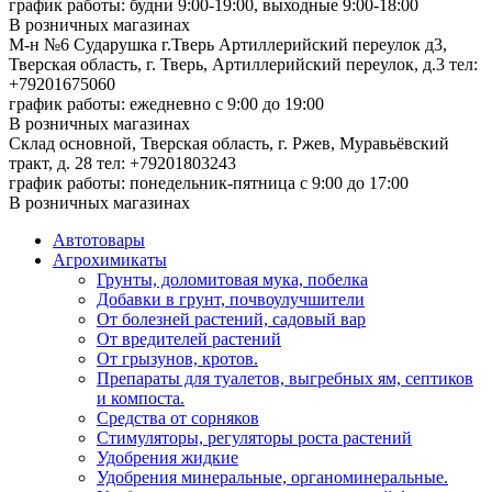
график работы: будни 9:00-19:00, выходные 9:00-18:00
В розничных магазинах
М-н №6 Сударушка г.Тверь Артиллерийский переулок д3,
Тверская область, г. Тверь, Артиллерийский переулок, д.3
тел:
+79201675060
график работы: ежедневно с 9:00 до 19:00
В розничных магазинах
Склад основной, Тверская область, г. Ржев, Муравьёвский
тракт, д. 28
тел: +79201803243
график работы: понедельник-пятница с 9:00 до 17:00
В розничных магазинах
Автотовары
Агрохимикаты
Грунты, доломитовая мука, побелка
Добавки в грунт, почвоулучшители
От болезней растений, садовый вар
От вредителей растений
От грызунов, кротов.
Препараты для туалетов, выгребных ям, септиков
и компоста.
Средства от сорняков
Стимуляторы, регуляторы роста растений
Удобрения жидкие
Удобрения минеральные, органоминеральные.