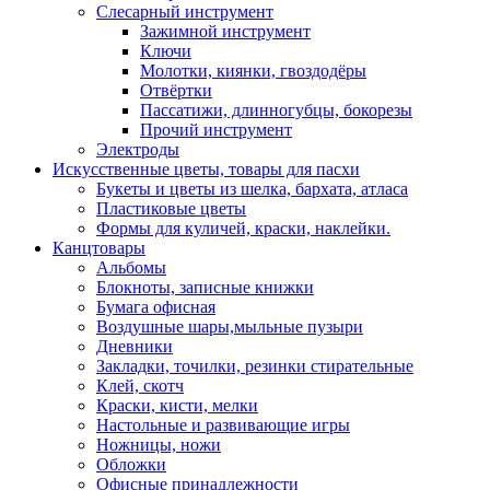
Слесарный инструмент
Зажимной инструмент
Ключи
Молотки, киянки, гвоздодёры
Отвёртки
Пассатижи, длинногубцы, бокорезы
Прочий инструмент
Электроды
Искусственные цветы, товары для пасхи
Букеты и цветы из шелка, бархата, атласа
Пластиковые цветы
Формы для куличей, краски, наклейки.
Канцтовары
Альбомы
Блокноты, записные книжки
Бумага офисная
Воздушные шары,мыльные пузыри
Дневники
Закладки, точилки, резинки стирательные
Клей, скотч
Краски, кисти, мелки
Настольные и развивающие игры
Ножницы, ножи
Обложки
Офисные принадлежности