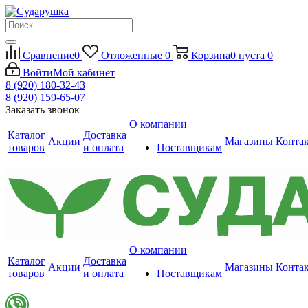
Сравнение
0
Отложенные
0
Корзина
0
пуста
0
Войти
Мой кабинет
8 (920) 180-32-43
8 (920) 159-65-07
Заказать звонок
О компании
Каталог
Доставка
Акции
Магазины
Конта
товаров
и оплата
Поставщикам
О компании
Каталог
Доставка
Акции
Магазины
Конта
товаров
и оплата
Поставщикам