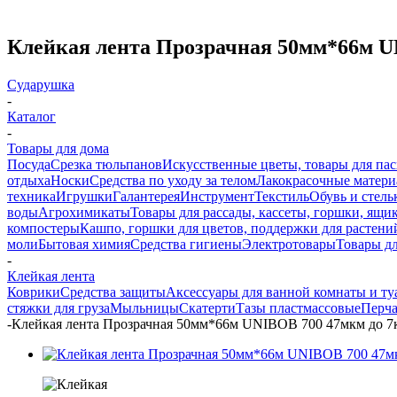
Клейкая лента Прозрачная 50мм*66м UN
Сударушка
-
Каталог
-
Товары для дома
Посуда
Срезка тюльпанов
Искусственные цветы, товары для па
отдыха
Носки
Средства по уходу за телом
Лакокрасочные материа
техника
Игрушки
Галантерея
Инструмент
Текстиль
Обувь и стель
воды
Агрохимикаты
Товары для рассады, кассеты, горшки, ящик
компостеры
Кашпо, горшки для цветов, поддержки для растени
моли
Бытовая химия
Средства гигиены
Электротовары
Товары д
-
Клейкая лента
Коврики
Средства защиты
Аксессуары для ванной комнаты и ту
стяжки для груза
Мыльницы
Скатерти
Тазы пластмассовые
Перч
-
Клейкая лента Прозрачная 50мм*66м UNIBOB 700 47мкм до 7к