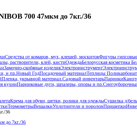
IBOB 700 47мкм до 7кг./36
схи
Средства от комаров, мух, клещей, москитов
Фигуры гипсовы
лы, растворители, клей, кисти
Одежда
Белорусская косметика Бе
ки
Замочно-скобяные изделия
Электроинструмент
Электроинструм
и, и пр.
Новый Год
Посадочный материал
Теплицы Поликарбонат
й
Пленка, укрывной материал.
Садовый инвентарь
Парники
Канцт
ля кухни
Парниковые дуги, шпалеры, опоры и пр.
Снегоуборочны
алета
Крема для обуви, щетки, ролики для одежды
Сушилка д/бель
атки
Термометры
Вешалки
Уплотнители и поролон
Прищепки
Инве
г./36