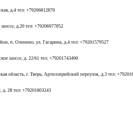
ская, д.4
тел: +79206812870
 шоссе, д.20
тел: +79206977852
он, п. Оленино, ул. Гагарина, д.4
тел: +79201579527
кое шоссе, д. 22/61
тел: +79201743490
ая область, г. Тверь, Артиллерийский переулок, д.3
тел: +79201
, д. 28
тел: +79201803243