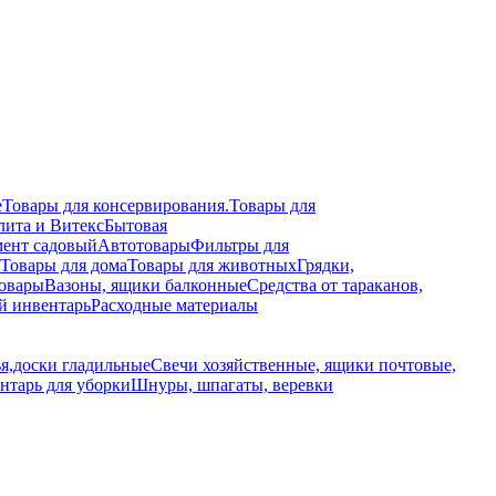
е
Товары для консервирования.
Товары для
лита и Витекс
Бытовая
ент садовый
Автотовары
Фильтры для
Товары для дома
Товары для животных
Грядки,
овары
Вазоны, ящики балконные
Средства от тараканов,
й инвентарь
Расходные материалы
я,доски гладильные
Свечи хозяйственные, ящики почтовые,
нтарь для уборки
Шнуры, шпагаты, веревки