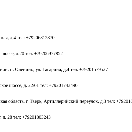
ская, д.4
тел: +79206812870
 шоссе, д.20
тел: +79206977852
он, п. Оленино, ул. Гагарина, д.4
тел: +79201579527
кое шоссе, д. 22/61
тел: +79201743490
ая область, г. Тверь, Артиллерийский переулок, д.3
тел: +79201
, д. 28
тел: +79201803243