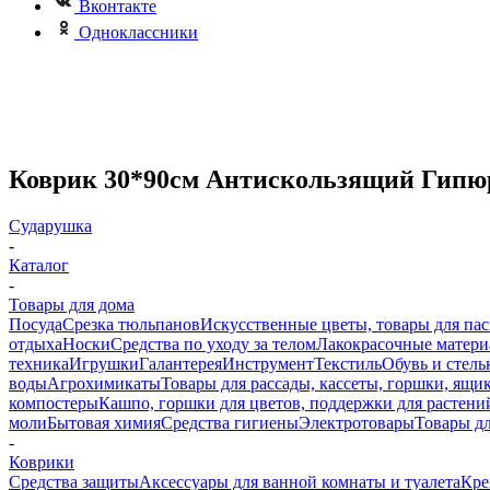
Вконтакте
Одноклассники
Коврик 30*90см Антискользящий Гипю
Сударушка
-
Каталог
-
Товары для дома
Посуда
Срезка тюльпанов
Искусственные цветы, товары для па
отдыха
Носки
Средства по уходу за телом
Лакокрасочные материа
техника
Игрушки
Галантерея
Инструмент
Текстиль
Обувь и стель
воды
Агрохимикаты
Товары для рассады, кассеты, горшки, ящик
компостеры
Кашпо, горшки для цветов, поддержки для растени
моли
Бытовая химия
Средства гигиены
Электротовары
Товары д
-
Коврики
Средства защиты
Аксессуары для ванной комнаты и туалета
Кре