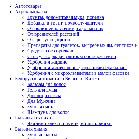
Автотовары
Агрохимикаты
Грунты, доломитовая мука, побелка
Добавки в грунт, почвоулучшители
От болезней растений, садовый вар
От вредителей растений
От грызунов, кротов.
Препараты для туалетов, выгребных ям, септиков и
Средства от сорняков
Стимуляторы, регуляторы роста растений
Удобрения жидкие
Удобрения минеральные, органоминеральные.
Удобрения с микроэлементами в малой фасовке.
Белорусская косметика Белита и Витекс
Бальзам для волос
Гель для душа
Для лица и тела
Для Мужчин
Зубная паста
Шампунь для волос
Бытовая техника
Чайники электрические, кипятильники
Бытовая химия
Зубные пасты