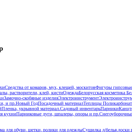
р
схи
Средства от комаров, мух, клещей, москитов
Фигуры гипсовы
лы, растворители, клей, кисти
Одежда
Белорусская косметика Бе
ки
Замочно-скобяные изделия
Электроинструмент
Электроинструм
и, и пр.
Новый Год
Посадочный материал
Теплицы Поликарбонат
й
Пленка, укрывной материал.
Садовый инвентарь
Парники
Канцт
ля кухни
Парниковые дуги, шпалеры, опоры и пр.
Снегоуборочны
ма для обуви, щетки, ролики для одежды
Сушилка д/белья,доски 