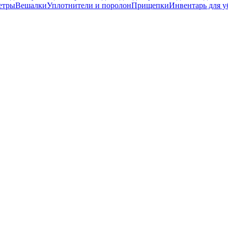
етры
Вешалки
Уплотнители и поролон
Прищепки
Инвентарь для у