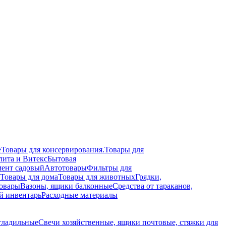
е
Товары для консервирования.
Товары для
лита и Витекс
Бытовая
ент садовый
Автотовары
Фильтры для
Товары для дома
Товары для животных
Грядки,
овары
Вазоны, ящики балконные
Средства от тараканов,
й инвентарь
Расходные материалы
гладильные
Свечи хозяйственные, ящики почтовые, стяжки для