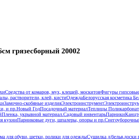
6см грязесборный 20002
схи
Средства от комаров, мух, клещей, москитов
Фигуры гипсовы
лы, растворители, клей, кисти
Одежда
Белорусская косметика Бе
ки
Замочно-скобяные изделия
Электроинструмент
Электроинструм
и, и пр.
Новый Год
Посадочный материал
Теплицы Поликарбонат
й
Пленка, укрывной материал.
Садовый инвентарь
Парники
Канцт
ля кухни
Парниковые дуги, шпалеры, опоры и пр.
Снегоуборочны
ма для обуви, щетки, ролики для одежды
Сушилка д/белья,доски 