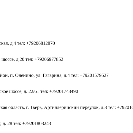
ская, д.4
тел: +79206812870
 шоссе, д.20
тел: +79206977852
он, п. Оленино, ул. Гагарина, д.4
тел: +79201579527
кое шоссе, д. 22/61
тел: +79201743490
ая область, г. Тверь, Артиллерийский переулок, д.3
тел: +79201
, д. 28
тел: +79201803243