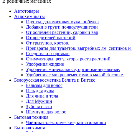
В розничных магазинах
Автотовары
Агрохимикаты
Грунты, доломитовая мука, побелка
Добавки в грунт, почвоулучшители
От болезней растений, садовый вар
От вредителей растений
От грызунов, кротов.
Препараты для туалетов, выгребных ям, септиков и
Средства от сорняков
Стимуляторы, регуляторы роста растений
Удобрения жидкие
Удобрения минеральные, органоминеральные.
Удобрения с микроэлементами в малой фасовке.
Белорусская косметика Белита и Витекс
Бальзам для волос
Гель для душа
Для лица и тела
Для Мужчин
Зубная паста
Шампунь для волос
Бытовая техника
Чайники электрические, кипятильники
Бытовая химия