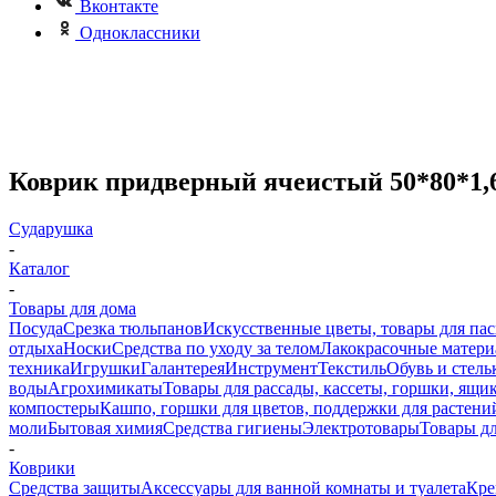
Вконтакте
Одноклассники
Коврик придверный ячеистый 50*80*1,
Сударушка
-
Каталог
-
Товары для дома
Посуда
Срезка тюльпанов
Искусственные цветы, товары для па
отдыха
Носки
Средства по уходу за телом
Лакокрасочные материа
техника
Игрушки
Галантерея
Инструмент
Текстиль
Обувь и стель
воды
Агрохимикаты
Товары для рассады, кассеты, горшки, ящик
компостеры
Кашпо, горшки для цветов, поддержки для растени
моли
Бытовая химия
Средства гигиены
Электротовары
Товары д
-
Коврики
Средства защиты
Аксессуары для ванной комнаты и туалета
Кре