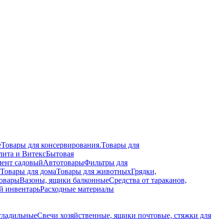
е
Товары для консервирования.
Товары для
лита и Витекс
Бытовая
ент садовый
Автотовары
Фильтры для
Товары для дома
Товары для животных
Грядки,
овары
Вазоны, ящики балконные
Средства от тараканов,
й инвентарь
Расходные материалы
гладильные
Свечи хозяйственные, ящики почтовые, стяжки для