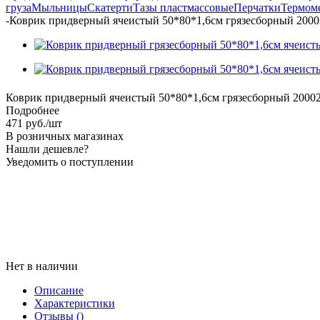
груза
Мыльницы
Скатерти
Тазы пластмассовые
Перчатки
Термом
-
Коврик придверный ячеистый 50*80*1,6см грязесборный 2000
Коврик придверный ячеистый 50*80*1,6см грязесборный 2000
Подробнее
471
руб.
/шт
В розничных магазинах
Нашли дешевле?
Уведомить о поступлении
Нет в наличии
Описание
Характеристики
Отзывы
()