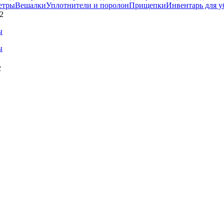
етры
Вешалки
Уплотнители и поролон
Прищепки
Инвентарь для у
2
2