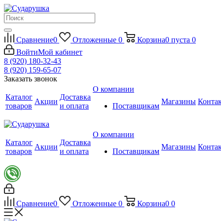
Сравнение
0
Отложенные
0
Корзина
0
пуста
0
Войти
Мой кабинет
8 (920) 180-32-43
8 (920) 159-65-07
Заказать звонок
О компании
Каталог
Доставка
Акции
Магазины
Конта
товаров
и оплата
Поставщикам
О компании
Каталог
Доставка
Акции
Магазины
Конта
товаров
и оплата
Поставщикам
Сравнение
0
Отложенные
0
Корзина
0
0