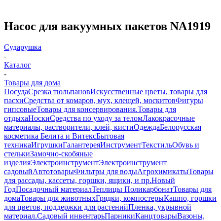
Насос для вакуумных пакетов NA1919
Сударушка
-
Каталог
-
Товары для дома
Посуда
Срезка тюльпанов
Искусственные цветы, товары для
пасхи
Средства от комаров, мух, клещей, москитов
Фигуры
гипсовые
Товары для консервирования.
Товары для
отдыха
Носки
Средства по уходу за телом
Лакокрасочные
материалы, растворители, клей, кисти
Одежда
Белорусская
косметика Белита и Витекс
Бытовая
техника
Игрушки
Галантерея
Инструмент
Текстиль
Обувь и
стельки
Замочно-скобяные
изделия
Электроинструмент
Электроинструмент
садовый
Автотовары
Фильтры для воды
Агрохимикаты
Товары
для рассады, кассеты, горшки, ящики, и пр.
Новый
Год
Посадочный материал
Теплицы Поликарбонат
Товары для
дома
Товары для животных
Грядки, компостеры
Кашпо, горшки
для цветов, поддержки для растений
Пленка, укрывной
материал.
Садовый инвентарь
Парники
Канцтовары
Вазоны,