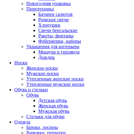
Новогодняя упаковка
Пиротехника
Батареи салютов
Римские свечи
Хлопушки
Свечи бенгальские
Ракеты, фонтаны
Фейерверки, наборы
Украшения для интерьера
Мишура и гирлянда
Дождик
Носки
Женские носки
Мужские носки
Утепленные женские носки
Утепленные мужские носки
Обувь и стельки
Обувь
Детская обувь
Женская обувь
Мужская обувь
Стельки для обуви
Одежда
Брюки, лосины
Варежки, перчатки