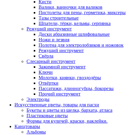
Кисти
Валики, ванночки для валиков
Пистолеты для пены, герметика, миксеры
Тазы строительные
Шпатели, тёрки, кельмы, серпянка
Режущий инструмент
Диски абразивные шлифовальные
Ножи и лезвия
Полотна для электролобзиков и ножовок
Режущий инструмент
Свёрла
Слесарный инструмент
Зажимной инструмент
Ключи
Молотки, киянки, гвоздодёры
Отвёртки
Пассатижи, длинногубцы, бокорезы
Прочий инструмент
Электроды
Искусственные цветы, товары для пасхи
Букеты и цветы из шелка, бархата, атласа
Пластиковые цветы
Формы для куличей, краски, наклейки.
Канцтовары
Альбомы