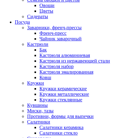
Овощи
Цветы
Сидераты
Посуда
Заварники, френч-прессы
Френч-пресс
Чайник заварочный
Кастрюли
Бак
Кастрюля алюминиевая
Кастрюля из нержавеющей стали
Кастрюля набор
Кастрюля эмалированная
Ковш
Кружки
Кружки керамические
Кружки металлические
Кружки стеклянные
Кувшины
Миски, тазы
Противни, формы для выпечки
Салатники
Салатники керамика
Салатники стекло