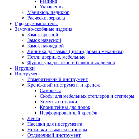
Резинки
Украшения
Маникюр, педикюр
Расчески, зеркала
Грядки, компостеры
Замочно-скобяные изделия
Замок врезной
Замок навесной
Замок накладной
Личинка для замка (цилиндровый механизм)
Петли дверные, мебельные
Фурнитура для окон и балконных дверей
Игрушки
Инструмент
Измерительный инструмент
Крепёжный инструмент и крепёж
Саморезы
Скобы для мебельных степлеров и степлеры
Хомуты и стяжки
Кронштейны для полок
Перфорированный крепёж
Лента
Насадки для инструмента
Ножовки, стамески, топоры
Отделочный инструмент