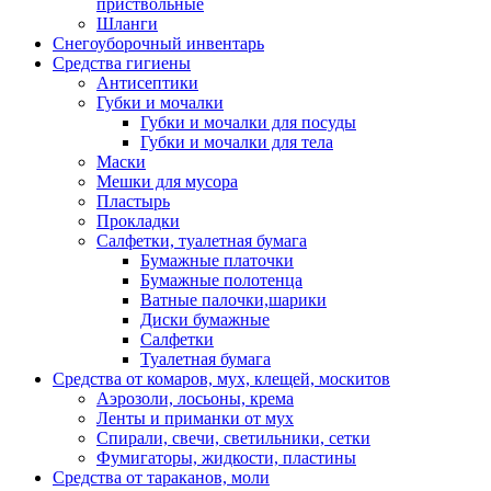
приствольные
Шланги
Снегоуборочный инвентарь
Средства гигиены
Антисептики
Губки и мочалки
Губки и мочалки для посуды
Губки и мочалки для тела
Маски
Мешки для мусора
Пластырь
Прокладки
Салфетки, туалетная бумага
Бумажные платочки
Бумажные полотенца
Ватные палочки,шарики
Диски бумажные
Салфетки
Туалетная бумага
Средства от комаров, мух, клещей, москитов
Аэрозоли, лосьоны, крема
Ленты и приманки от мух
Спирали, свечи, светильники, сетки
Фумигаторы, жидкости, пластины
Средства от тараканов, моли