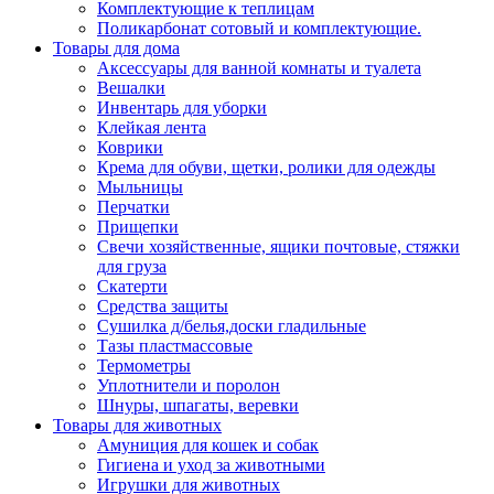
Комплектующие к теплицам
Поликарбонат сотовый и комплектующие.
Товары для дома
Аксессуары для ванной комнаты и туалета
Вешалки
Инвентарь для уборки
Клейкая лента
Коврики
Крема для обуви, щетки, ролики для одежды
Мыльницы
Перчатки
Прищепки
Свечи хозяйственные, ящики почтовые, стяжки
для груза
Скатерти
Средства защиты
Сушилка д/белья,доски гладильные
Тазы пластмассовые
Термометры
Уплотнители и поролон
Шнуры, шпагаты, веревки
Товары для животных
Амуниция для кошек и собак
Гигиена и уход за животными
Игрушки для животных