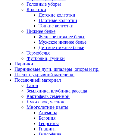
Головные уборы
Колготки
Детские колготки
Плотные колготки
Тонкие колготки
Нижнее белье
Женское нижнее белье
Мужское нижнее белье
Детское нижнее белье
Термобелье
Футболки, туники
Парники
Парниковые дуги, шпалеры, опоры и пр.
Пленка, укрывной материал.
Посадочный материал
Газон
Земляника, клубника рассада
Картофель семенной
Лук-севок, чеснок
Многолетние цветы
Анемона
Бегония
Георгины
Гиацинт
Гипсофила