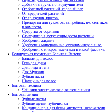
Добавки в грунт, почвоулучшители
От болезней растений, садовый вар
От вредителей растений
От грызунов, кротов.
Препараты для туалетов, выгребных ям, септиков
и компоста.
Средства от сорняков
Стимуляторы, регуляторы роста растений
Удобрения жидкие
Удобрения минеральные, органоминеральные.
Удобрения с микроэлементами в малой фасовке.
Белорусская косметика Белита и Витекс
Бальзам для волос
Гель для душа
Для лица и тела
Для Мужчин
Зубная паста
Шампунь для волос
Бытовая техника
Чайники электрические, кипятильники
Бытовая химия
Зубные пасты
Зубные щетки. зубочистки
Кондиционеры для белья, антистат., освежители