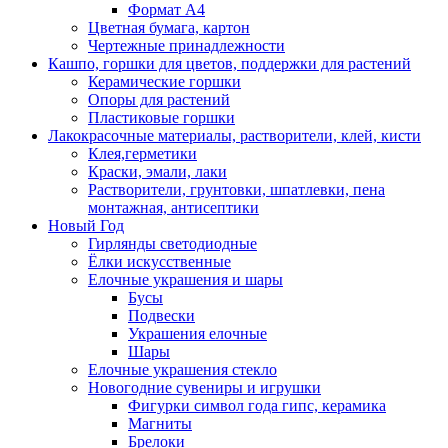
Формат А4
Цветная бумага, картон
Чертежные принадлежности
Кашпо, горшки для цветов, поддержки для растений
Керамические горшки
Опоры для растений
Пластиковые горшки
Лакокрасочные материалы, растворители, клей, кисти
Клея,герметики
Краски, эмали, лаки
Растворители, грунтовки, шпатлевки, пена
монтажная, антисептики
Новый Год
Гирлянды светодиодные
Ёлки искусственные
Елочные украшения и шары
Бусы
Подвески
Украшения елочные
Шары
Елочные украшения стекло
Новогодние сувениры и игрушки
Фигурки символ года гипс, керамика
Магниты
Брелоки