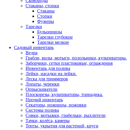
Сковороды
Стаканы, стопки
Стаканы
Стопки
Фужеры
Тарелки
Бульонницы
Тарелки глубокие
Тарелки мелкие
Садовый инвентарь
Ведра
Грабли, вилы, мотыги, полольники, культиваторы.
Заборчики, сетки пластиковые, ограждения
Инвентарь для полива
Лейки, насадки на лейки.
Леска для триммеров
Лопаты, черенки
Опрыскиватели
Плоскорезы, культиваторы, торнадика.
Прочий инвентарь
Секаторы, ножницы, ножовки
Системы полива
Совки, мотыжки, грабельки, рыхлители
Тачки, колёса, камеры
Тенты, укрытия для растений, круги