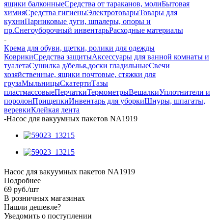
ящики балконные
Средства от тараканов, моли
Бытовая
химия
Средства гигиены
Электротовары
Товары для
кухни
Парниковые дуги, шпалеры, опоры и
пр.
Снегоуборочный инвентарь
Расходные материалы
-
Крема для обуви, щетки, ролики для одежды
Коврики
Средства защиты
Аксессуары для ванной комнаты и
туалета
Сушилка д/белья,доски гладильные
Свечи
хозяйственные, ящики почтовые, стяжки для
груза
Мыльницы
Скатерти
Тазы
пластмассовые
Перчатки
Термометры
Вешалки
Уплотнители и
поролон
Прищепки
Инвентарь для уборки
Шнуры, шпагаты,
веревки
Клейкая лента
-
Насос для вакуумных пакетов NA1919
Насос для вакуумных пакетов NA1919
Подробнее
69
руб.
/шт
В розничных магазинах
Нашли дешевле?
Уведомить о поступлении