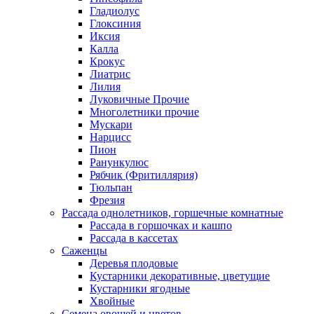
Гладиолус
Глоксиния
Иксия
Калла
Крокус
Лиатрис
Лилия
Луковичные Прочие
Многолетники прочие
Мускари
Нарцисс
Пион
Ранункулюс
Рябчик (Фритиллярия)
Тюльпан
Фрезия
Рассада однолетников, горшечные комнатные
Рассада в горшочках и кашпо
Рассада в кассетах
Саженцы
Деревья плодовые
Кустарники декоративные, цветущие
Кустарники ягодные
Хвойные
Семена овощей и цветов