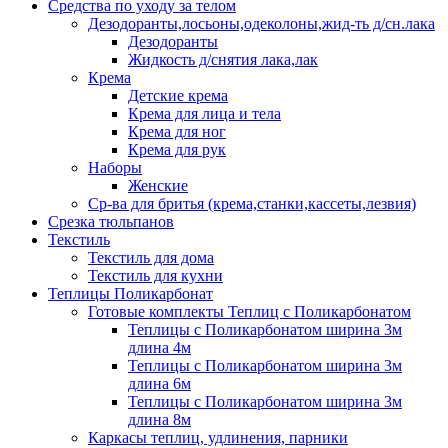
Средства по уходу за телом
Дезодоранты,лосьоны,одеколоны,жид-ть д/сн.лака
Дезодоранты
Жидкость д/снятия лака,лак
Крема
Детские крема
Крема для лица и тела
Крема для ног
Крема для рук
Наборы
Женские
Ср-ва для бритья (крема,станки,кассеты,лезвия)
Срезка тюльпанов
Текстиль
Текстиль для дома
Текстиль для кухни
Теплицы Поликарбонат
Готовые комплекты Теплиц с Поликарбонатом
Теплицы с Поликарбонатом ширина 3м
длина 4м
Теплицы с Поликарбонатом ширина 3м
длина 6м
Теплицы с Поликарбонатом ширина 3м
длина 8м
Каркасы теплиц, удлинения, парники