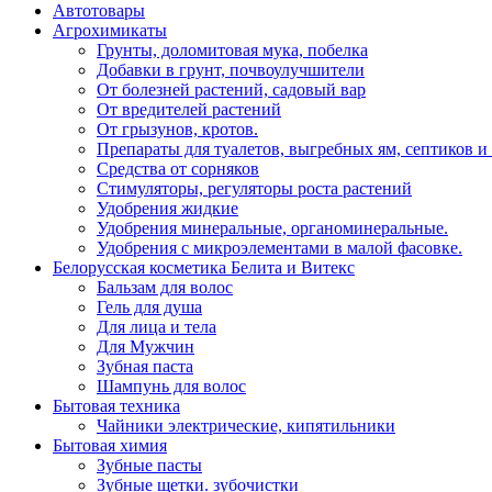
Автотовары
Агрохимикаты
Грунты, доломитовая мука, побелка
Добавки в грунт, почвоулучшители
От болезней растений, садовый вар
От вредителей растений
От грызунов, кротов.
Препараты для туалетов, выгребных ям, септиков и
Средства от сорняков
Стимуляторы, регуляторы роста растений
Удобрения жидкие
Удобрения минеральные, органоминеральные.
Удобрения с микроэлементами в малой фасовке.
Белорусская косметика Белита и Витекс
Бальзам для волос
Гель для душа
Для лица и тела
Для Мужчин
Зубная паста
Шампунь для волос
Бытовая техника
Чайники электрические, кипятильники
Бытовая химия
Зубные пасты
Зубные щетки. зубочистки