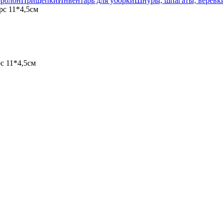
оролон
Прищепки
Инвентарь для уборки
Шнуры, шпагаты, веревк
рс 11*4,5см
с 11*4,5см