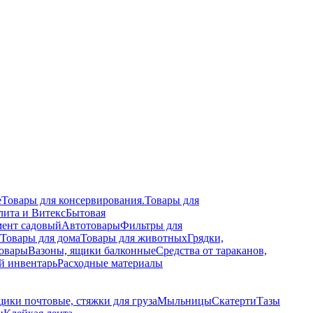
е
Товары для консервирования.
Товары для
лита и Витекс
Бытовая
ент садовый
Автотовары
Фильтры для
Товары для дома
Товары для животных
Грядки,
овары
Вазоны, ящики балконные
Средства от тараканов,
й инвентарь
Расходные материалы
щики почтовые, стяжки для груза
Мыльницы
Скатерти
Тазы