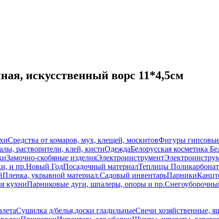
ая, искусственный ворс 11*4,5см
схи
Средства от комаров, мух, клещей, москитов
Фигуры гипсовы
лы, растворители, клей, кисти
Одежда
Белорусская косметика Бе
ки
Замочно-скобяные изделия
Электроинструмент
Электроинструм
и, и пр.
Новый Год
Посадочный материал
Теплицы Поликарбонат
й
Пленка, укрывной материал.
Садовый инвентарь
Парники
Канцт
ля кухни
Парниковые дуги, шпалеры, опоры и пр.
Снегоуборочны
алета
Сушилка д/белья,доски гладильные
Свечи хозяйственные, я