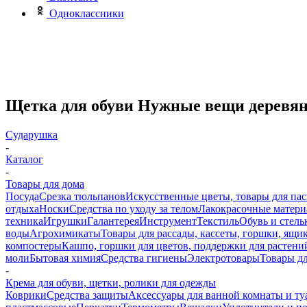
Одноклассники
Щетка для обуви Нужные вещи деревянн
Сударушка
-
Каталог
-
Товары для дома
Посуда
Срезка тюльпанов
Искусственные цветы, товары для па
отдыха
Носки
Средства по уходу за телом
Лакокрасочные материа
техника
Игрушки
Галантерея
Инструмент
Текстиль
Обувь и стель
воды
Агрохимикаты
Товары для рассады, кассеты, горшки, ящик
компостеры
Кашпо, горшки для цветов, поддержки для растени
моли
Бытовая химия
Средства гигиены
Электротовары
Товары д
-
Крема для обуви, щетки, ролики для одежды
Коврики
Средства защиты
Аксессуары для ванной комнаты и ту