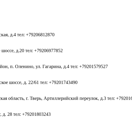
ская, д.4
тел: +79206812870
 шоссе, д.20
тел: +79206977852
он, п. Оленино, ул. Гагарина, д.4
тел: +79201579527
кое шоссе, д. 22/61
тел: +79201743490
ая область, г. Тверь, Артиллерийский переулок, д.3
тел: +79201
, д. 28
тел: +79201803243