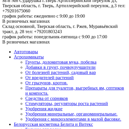
М-н №6 Сударушка г.Тверь Артиллерийский переулок д3,
Тверская область, г. Тверь, Артиллерийский переулок, д.3
тел:
+79201675060
график работы: ежедневно с 9:00 до 19:00
В розничных магазинах
Склад основной, Тверская область, г. Ржев, Муравьёвский
тракт, д. 28
тел: +79201803243
график работы: понедельник-пятница с 9:00 до 17:00
В розничных магазинах
Автотовары
Агрохимикаты
Грунты, доломитовая мука, побелка
Добавки в грунт, почвоулучшители
От болезней растений, садовый вар
От вредителей растений
От грызунов, кротов.
Препараты для туалетов, выгребных ям, септиков
и компоста.
Средства от сорняков
Стимуляторы, регуляторы роста растений
Удобрения жидкие
Удобрения минеральные, органоминеральные.
Удобрения с микроэлементами в малой фасовке.
Белорусская косметика Белита и Витекс