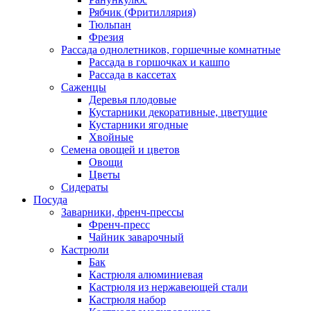
Рябчик (Фритиллярия)
Тюльпан
Фрезия
Рассада однолетников, горшечные комнатные
Рассада в горшочках и кашпо
Рассада в кассетах
Саженцы
Деревья плодовые
Кустарники декоративные, цветущие
Кустарники ягодные
Хвойные
Семена овощей и цветов
Овощи
Цветы
Сидераты
Посуда
Заварники, френч-прессы
Френч-пресс
Чайник заварочный
Кастрюли
Бак
Кастрюля алюминиевая
Кастрюля из нержавеющей стали
Кастрюля набор