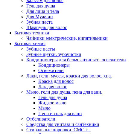
Бальзам для волос
Гель для душа
Для лица и тела
Для Мужчин
Зубная паста
Шампунь для волос
Бытовая техника
Чайники электрические, кипятильники
Бытовая химия
Зубные пасты
Зубные щетки. зубочистки
Кондиционеры для белья, антистат., освежители
Кондиционеры
Освежители
Лаки, гели. муссы, краски для волос, хна.
Краска для волос
Лак для волос
Мыло, гели для душа, пена для ванн.
Гель для душа
Жидкое мыло
Мыло
Пена и соль для ванн
Отбеливатели
Средства для унитаза и сантехники
Стиральные порошки, СМС г...