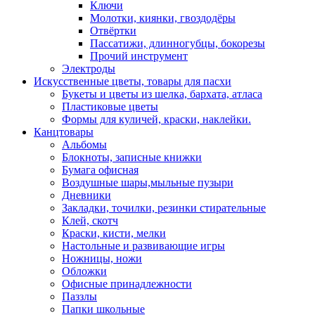
Ключи
Молотки, киянки, гвоздодёры
Отвёртки
Пассатижи, длинногубцы, бокорезы
Прочий инструмент
Электроды
Искусственные цветы, товары для пасхи
Букеты и цветы из шелка, бархата, атласа
Пластиковые цветы
Формы для куличей, краски, наклейки.
Канцтовары
Альбомы
Блокноты, записные книжки
Бумага офисная
Воздушные шары,мыльные пузыри
Дневники
Закладки, точилки, резинки стирательные
Клей, скотч
Краски, кисти, мелки
Настольные и развивающие игры
Ножницы, ножи
Обложки
Офисные принадлежности
Паззлы
Папки школьные