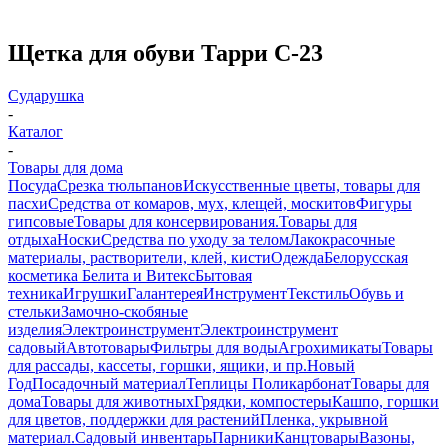
Щетка для обуви Тарри С-23
Сударушка
-
Каталог
-
Товары для дома
Посуда
Срезка тюльпанов
Искусственные цветы, товары для
пасхи
Средства от комаров, мух, клещей, москитов
Фигуры
гипсовые
Товары для консервирования.
Товары для
отдыха
Носки
Средства по уходу за телом
Лакокрасочные
материалы, растворители, клей, кисти
Одежда
Белорусская
косметика Белита и Витекс
Бытовая
техника
Игрушки
Галантерея
Инструмент
Текстиль
Обувь и
стельки
Замочно-скобяные
изделия
Электроинструмент
Электроинструмент
садовый
Автотовары
Фильтры для воды
Агрохимикаты
Товары
для рассады, кассеты, горшки, ящики, и пр.
Новый
Год
Посадочный материал
Теплицы Поликарбонат
Товары для
дома
Товары для животных
Грядки, компостеры
Кашпо, горшки
для цветов, поддержки для растений
Пленка, укрывной
материал.
Садовый инвентарь
Парники
Канцтовары
Вазоны,