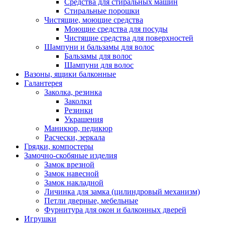
Средства для стиральных машин
Стиральные порошки
Чистящие, моющие средства
Моющие средства для посуды
Чистящие средства для поверхностей
Шампуни и бальзамы для волос
Бальзамы для волос
Шампуни для волос
Вазоны, ящики балконные
Галантерея
Заколка, резинка
Заколки
Резинки
Украшения
Маникюр, педикюр
Расчески, зеркала
Грядки, компостеры
Замочно-скобяные изделия
Замок врезной
Замок навесной
Замок накладной
Личинка для замка (цилиндровый механизм)
Петли дверные, мебельные
Фурнитура для окон и балконных дверей
Игрушки