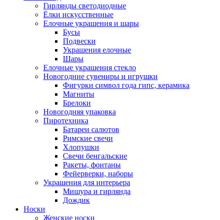
Гирлянды светодиодные
Ёлки искусственные
Елочные украшения и шары
Бусы
Подвески
Украшения елочные
Шары
Елочные украшения стекло
Новогодние сувениры и игрушки
Фигурки символ года гипс, керамика
Магниты
Брелоки
Новогодняя упаковка
Пиротехника
Батареи салютов
Римские свечи
Хлопушки
Свечи бенгальские
Ракеты, фонтаны
Фейерверки, наборы
Украшения для интерьера
Мишура и гирлянда
Дождик
Носки
Женские носки