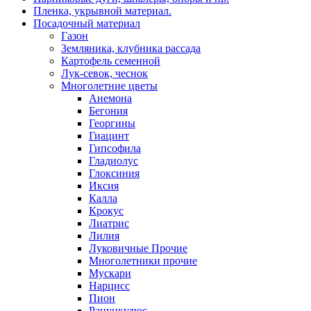
Пленка, укрывной материал.
Посадочный материал
Газон
Земляника, клубника рассада
Картофель семенной
Лук-севок, чеснок
Многолетние цветы
Анемона
Бегония
Георгины
Гиацинт
Гипсофила
Гладиолус
Глоксиния
Иксия
Калла
Крокус
Лиатрис
Лилия
Луковичные Прочие
Многолетники прочие
Мускари
Нарцисс
Пион
Ранункулюс