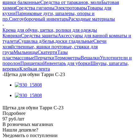
ящики балконные
Средства от тараканов, моли
Бытовая
химия
Средства гигиены
Электротовары
Товары для
кухни
Парниковые дуги, шпалеры, опоры и
пр.
Снегоуборочный инвентарь
Расходные материалы
-
Крема для обуви, щетки, ролики для одежды
Коврики
Средства защиты
Аксессуары для ванной комнаты и
туалета
Сушилка д/белья,доски гладильные
Свечи
хозяйственные, ящики почтовые, стяжки для
груза
Мыльницы
Скатерти
Тазы
пластмассовые
Перчатки
Термометры
Вешалки
Уплотнители и
поролон
Прищепки
Инвентарь для уборки
Шнуры, шпагаты,
веревки
Клейкая лента
-
Щетка для обуви Тарри С-23
Щетка для обуви Тарри С-23
Подробнее
97
руб.
/шт
В розничных магазинах
Нашли дешевле?
Уведомить о поступлении