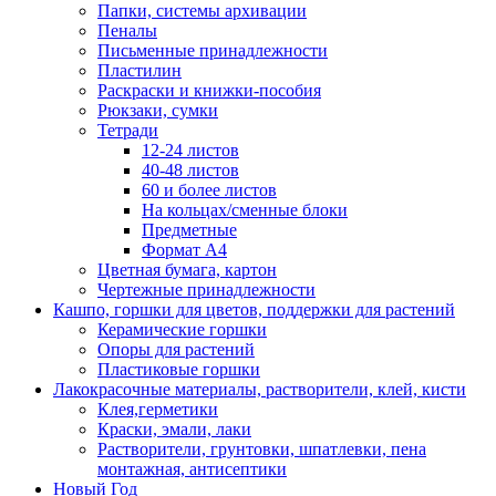
Папки, системы архивации
Пеналы
Письменные принадлежности
Пластилин
Раскраски и книжки-пособия
Рюкзаки, сумки
Тетради
12-24 листов
40-48 листов
60 и более листов
На кольцах/сменные блоки
Предметные
Формат А4
Цветная бумага, картон
Чертежные принадлежности
Кашпо, горшки для цветов, поддержки для растений
Керамические горшки
Опоры для растений
Пластиковые горшки
Лакокрасочные материалы, растворители, клей, кисти
Клея,герметики
Краски, эмали, лаки
Растворители, грунтовки, шпатлевки, пена
монтажная, антисептики
Новый Год