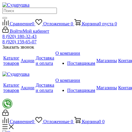
Сравнение
0
Отложенные
0
Корзина
0
пуста
0
Войти
Мой кабинет
8 (920) 180-32-43
8 (920) 159-65-07
Заказать звонок
О компании
Каталог
Доставка
Акции
Магазины
Конта
товаров
и оплата
Поставщикам
О компании
Каталог
Доставка
Акции
Магазины
Конта
товаров
и оплата
Поставщикам
Сравнение
0
Отложенные
0
Корзина
0
0