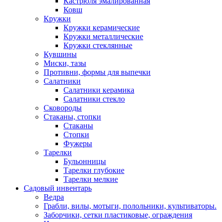
Кастрюля эмалированная
Ковш
Кружки
Кружки керамические
Кружки металлические
Кружки стеклянные
Кувшины
Миски, тазы
Противни, формы для выпечки
Салатники
Салатники керамика
Салатники стекло
Сковороды
Стаканы, стопки
Стаканы
Стопки
Фужеры
Тарелки
Бульонницы
Тарелки глубокие
Тарелки мелкие
Садовый инвентарь
Ведра
Грабли, вилы, мотыги, полольники, культиваторы.
Заборчики, сетки пластиковые, ограждения