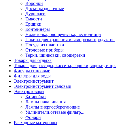
Воронки
Доски разделочные
Дуршлаги
Емкости
Ершики
Контейнеры
Ножеточка, овощечистка, чесночница
Пакеты для хранения и заморозки продуктов
Посуда из пластика
Столовые приборы
Терки, шинковки, овощерезки
Товары для отдыха
Товары для рассады, кассеты, горшки, ящики, и пр.
Фигуры гипсовые
Фильтры для воды
Электроинструмент
Электроинструмент садовый
Электротовары
Батарейки
Лампы накаливания
Лампы энергосберегающие
Удлинители,сетевые фильтр...
Фонари
Расходные материалы