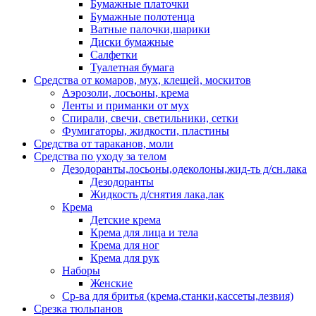
Бумажные платочки
Бумажные полотенца
Ватные палочки,шарики
Диски бумажные
Салфетки
Туалетная бумага
Средства от комаров, мух, клещей, москитов
Аэрозоли, лосьоны, крема
Ленты и приманки от мух
Спирали, свечи, светильники, сетки
Фумигаторы, жидкости, пластины
Средства от тараканов, моли
Средства по уходу за телом
Дезодоранты,лосьоны,одеколоны,жид-ть д/сн.лака
Дезодоранты
Жидкость д/снятия лака,лак
Крема
Детские крема
Крема для лица и тела
Крема для ног
Крема для рук
Наборы
Женские
Ср-ва для бритья (крема,станки,кассеты,лезвия)
Срезка тюльпанов