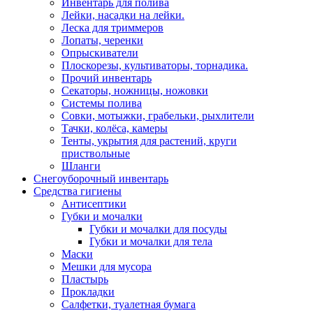
Инвентарь для полива
Лейки, насадки на лейки.
Леска для триммеров
Лопаты, черенки
Опрыскиватели
Плоскорезы, культиваторы, торнадика.
Прочий инвентарь
Секаторы, ножницы, ножовки
Системы полива
Совки, мотыжки, грабельки, рыхлители
Тачки, колёса, камеры
Тенты, укрытия для растений, круги
приствольные
Шланги
Снегоуборочный инвентарь
Средства гигиены
Антисептики
Губки и мочалки
Губки и мочалки для посуды
Губки и мочалки для тела
Маски
Мешки для мусора
Пластырь
Прокладки
Салфетки, туалетная бумага