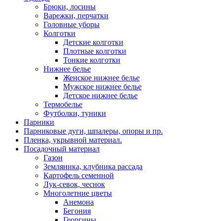
Брюки, лосины
Варежки, перчатки
Головные уборы
Колготки
Детские колготки
Плотные колготки
Тонкие колготки
Нижнее белье
Женское нижнее белье
Мужское нижнее белье
Детское нижнее белье
Термобелье
Футболки, туники
Парники
Парниковые дуги, шпалеры, опоры и пр.
Пленка, укрывной материал.
Посадочный материал
Газон
Земляника, клубника рассада
Картофель семенной
Лук-севок, чеснок
Многолетние цветы
Анемона
Бегония
Георгины