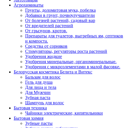
Агрохимикаты
Грунты, доломитовая мука, побелка
Добавки в грунт, почвоулучшители
От болезней растений, садовый вар
От вредителей растений
От грызунов, кротов.
Препараты для туалетов, выгребных ям, септиков
и компоста.
Средства от сорняков
Стимуляторы, регуляторы роста растений
Удобрения жидкие
Удобрения минеральные, органоминеральные.
Удобрения с микроэлементами в малой фасовке.
Белорусская косметика Белита и Витекс
Бальзам для волос
Гель для душа
Для лица и тела
Для Мужчин
Зубная паста
Шампунь для волос
Бытовая техника
Чайники электрические, кипятильники
Бытовая химия
Зубные пасты