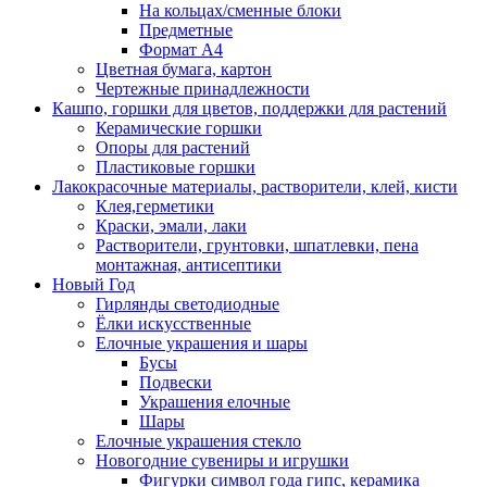
На кольцах/сменные блоки
Предметные
Формат А4
Цветная бумага, картон
Чертежные принадлежности
Кашпо, горшки для цветов, поддержки для растений
Керамические горшки
Опоры для растений
Пластиковые горшки
Лакокрасочные материалы, растворители, клей, кисти
Клея,герметики
Краски, эмали, лаки
Растворители, грунтовки, шпатлевки, пена
монтажная, антисептики
Новый Год
Гирлянды светодиодные
Ёлки искусственные
Елочные украшения и шары
Бусы
Подвески
Украшения елочные
Шары
Елочные украшения стекло
Новогодние сувениры и игрушки
Фигурки символ года гипс, керамика