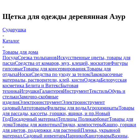
Щетка для одежды деревянная Азур
Сударушка
-
Каталог
-
Товары для дома
Посуда
Срезка тюльпанов
Искусственные цветы, товары для
пасхи
Средства от комаров, мух, клещей, москитов
Фигуры
гипсовые
Товары для консервирования.
Товары для
отдыха
Носки
Средства по уходу за телом
Лакокрасочные
материалы, растворители, клей, кисти
Одежда
Белорусская
косметика Белита и Витекс
Бытовая
техника
Игрушки
Галантерея
Инструмент
Текстиль
Обувь и
стельки
Замочно-скобяные
изделия
Электроинструмент
Электроинструмент
садовый
Автотовары
Фильтры для воды
Агрохимикаты
Товары
для рассады, кассеты, горшки, ящики, и пр.
Новый
Год
Посадочный материал
Теплицы Поликарбонат
Товары для
дома
Товары для животных
Грядки, компостеры
Кашпо, горшки
для цветов, поддержки для растений
Пленка, укрывной
материал.
Садовый инвентарь
Парники
Канцтовары
Вазоны,