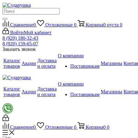
Сравнение
0
Отложенные
0
Корзина
0
пуста
0
Войти
Мой кабинет
8 (920) 180-32-43
8 (920) 159-65-07
Заказать звонок
О компании
Каталог
Доставка
Акции
Магазины
Конта
товаров
и оплата
Поставщикам
О компании
Каталог
Доставка
Акции
Магазины
Конта
товаров
и оплата
Поставщикам
Сравнение
0
Отложенные
0
Корзина
0
0