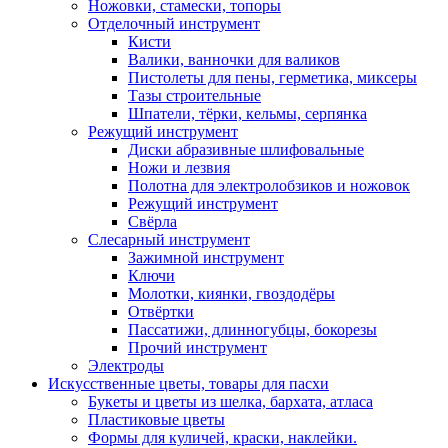
Ножовки, стамески, топоры
Отделочный инструмент
Кисти
Валики, ванночки для валиков
Пистолеты для пены, герметика, миксеры
Тазы строительные
Шпатели, тёрки, кельмы, серпянка
Режущий инструмент
Диски абразивные шлифовальные
Ножи и лезвия
Полотна для электролобзиков и ножовок
Режущий инструмент
Свёрла
Слесарный инструмент
Зажимной инструмент
Ключи
Молотки, киянки, гвоздодёры
Отвёртки
Пассатижи, длинногубцы, бокорезы
Прочий инструмент
Электроды
Искусственные цветы, товары для пасхи
Букеты и цветы из шелка, бархата, атласа
Пластиковые цветы
Формы для куличей, краски, наклейки.