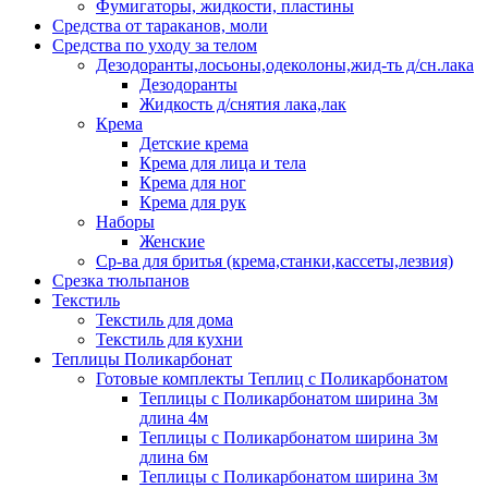
Фумигаторы, жидкости, пластины
Средства от тараканов, моли
Средства по уходу за телом
Дезодоранты,лосьоны,одеколоны,жид-ть д/сн.лака
Дезодоранты
Жидкость д/снятия лака,лак
Крема
Детские крема
Крема для лица и тела
Крема для ног
Крема для рук
Наборы
Женские
Ср-ва для бритья (крема,станки,кассеты,лезвия)
Срезка тюльпанов
Текстиль
Текстиль для дома
Текстиль для кухни
Теплицы Поликарбонат
Готовые комплекты Теплиц с Поликарбонатом
Теплицы с Поликарбонатом ширина 3м
длина 4м
Теплицы с Поликарбонатом ширина 3м
длина 6м
Теплицы с Поликарбонатом ширина 3м