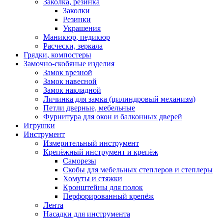
Заколка, резинка
Заколки
Резинки
Украшения
Маникюр, педикюр
Расчески, зеркала
Грядки, компостеры
Замочно-скобяные изделия
Замок врезной
Замок навесной
Замок накладной
Личинка для замка (цилиндровый механизм)
Петли дверные, мебельные
Фурнитура для окон и балконных дверей
Игрушки
Инструмент
Измерительный инструмент
Крепёжный инструмент и крепёж
Саморезы
Скобы для мебельных степлеров и степлеры
Хомуты и стяжки
Кронштейны для полок
Перфорированный крепёж
Лента
Насадки для инструмента