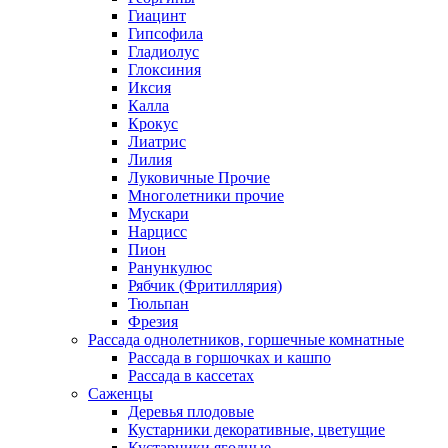
Гиацинт
Гипсофила
Гладиолус
Глоксиния
Иксия
Калла
Крокус
Лиатрис
Лилия
Луковичные Прочие
Многолетники прочие
Мускари
Нарцисс
Пион
Ранункулюс
Рябчик (Фритиллярия)
Тюльпан
Фрезия
Рассада однолетников, горшечные комнатные
Рассада в горшочках и кашпо
Рассада в кассетах
Саженцы
Деревья плодовые
Кустарники декоративные, цветущие
Кустарники ягодные