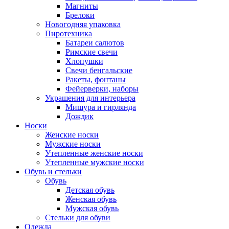
Магниты
Брелоки
Новогодняя упаковка
Пиротехника
Батареи салютов
Римские свечи
Хлопушки
Свечи бенгальские
Ракеты, фонтаны
Фейерверки, наборы
Украшения для интерьера
Мишура и гирлянда
Дождик
Носки
Женские носки
Мужские носки
Утепленные женские носки
Утепленные мужские носки
Обувь и стельки
Обувь
Детская обувь
Женская обувь
Мужская обувь
Стельки для обуви
Одежда