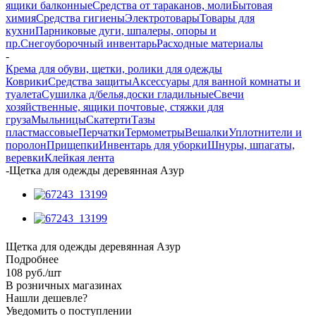
ящики балконные
Средства от тараканов, моли
Бытовая
химия
Средства гигиены
Электротовары
Товары для
кухни
Парниковые дуги, шпалеры, опоры и
пр.
Снегоуборочный инвентарь
Расходные материалы
-
Крема для обуви, щетки, ролики для одежды
Коврики
Средства защиты
Аксессуары для ванной комнаты и
туалета
Сушилка д/белья,доски гладильные
Свечи
хозяйственные, ящики почтовые, стяжки для
груза
Мыльницы
Скатерти
Тазы
пластмассовые
Перчатки
Термометры
Вешалки
Уплотнители и
поролон
Прищепки
Инвентарь для уборки
Шнуры, шпагаты,
веревки
Клейкая лента
-
Щетка для одежды деревянная Азур
Щетка для одежды деревянная Азур
Подробнее
108
руб.
/шт
В розничных магазинах
Нашли дешевле?
Уведомить о поступлении