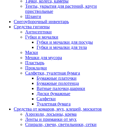
Тачки, колёса, камеры
Тенты, укрытия для растений, круги
приствольные
Шланги
Снегоуборочный инвентарь
Средства гигиены
Антисептики
Губки и мочалки
Губки и мочалки для посуды
Губки и мочалки для тела
Маски
Мешки для мусора
Пластырь
Прокладки
Салфетки, туалетная бумага
Бумажные платочки
Бумажные полотенца
Ватные палочки,шарики
Диски бумажные
Салфетки
Туалетная бумага
Средства от комаров, мух, клещей, москитов
Аэрозоли, лосьоны, крема
Ленты и приманки от мух
Спирали, свечи, светильники, сетки