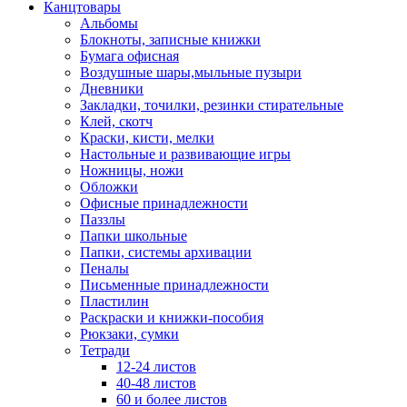
Канцтовары
Альбомы
Блокноты, записные книжки
Бумага офисная
Воздушные шары,мыльные пузыри
Дневники
Закладки, точилки, резинки стирательные
Клей, скотч
Краски, кисти, мелки
Настольные и развивающие игры
Ножницы, ножи
Обложки
Офисные принадлежности
Паззлы
Папки школьные
Папки, системы архивации
Пеналы
Письменные принадлежности
Пластилин
Раскраски и книжки-пособия
Рюкзаки, сумки
Тетради
12-24 листов
40-48 листов
60 и более листов