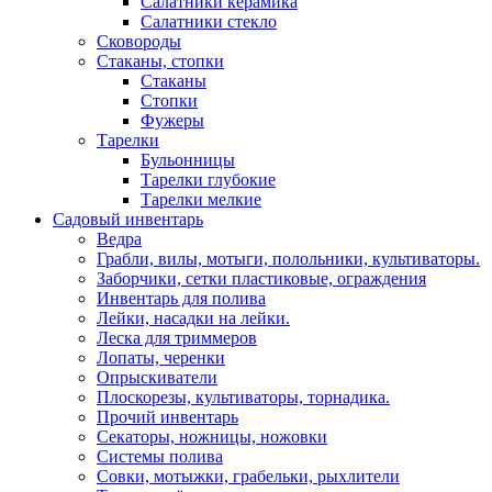
Салатники керамика
Салатники стекло
Сковороды
Стаканы, стопки
Стаканы
Стопки
Фужеры
Тарелки
Бульонницы
Тарелки глубокие
Тарелки мелкие
Садовый инвентарь
Ведра
Грабли, вилы, мотыги, полольники, культиваторы.
Заборчики, сетки пластиковые, ограждения
Инвентарь для полива
Лейки, насадки на лейки.
Леска для триммеров
Лопаты, черенки
Опрыскиватели
Плоскорезы, культиваторы, торнадика.
Прочий инвентарь
Секаторы, ножницы, ножовки
Системы полива
Совки, мотыжки, грабельки, рыхлители