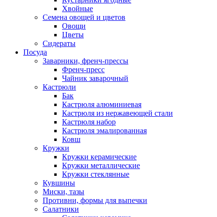
Хвойные
Семена овощей и цветов
Овощи
Цветы
Сидераты
Посуда
Заварники, френч-прессы
Френч-пресс
Чайник заварочный
Кастрюли
Бак
Кастрюля алюминиевая
Кастрюля из нержавеющей стали
Кастрюля набор
Кастрюля эмалированная
Ковш
Кружки
Кружки керамические
Кружки металлические
Кружки стеклянные
Кувшины
Миски, тазы
Противни, формы для выпечки
Салатники