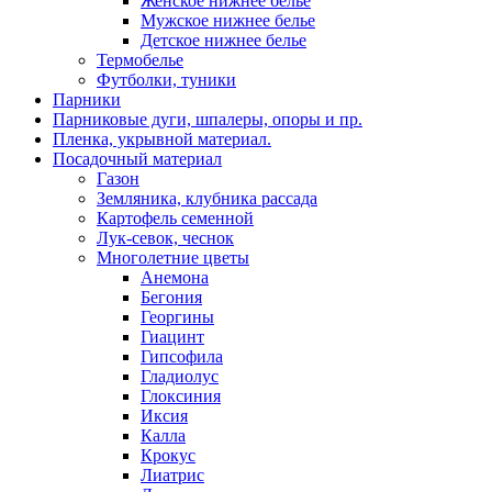
Женское нижнее белье
Мужское нижнее белье
Детское нижнее белье
Термобелье
Футболки, туники
Парники
Парниковые дуги, шпалеры, опоры и пр.
Пленка, укрывной материал.
Посадочный материал
Газон
Земляника, клубника рассада
Картофель семенной
Лук-севок, чеснок
Многолетние цветы
Анемона
Бегония
Георгины
Гиацинт
Гипсофила
Гладиолус
Глоксиния
Иксия
Калла
Крокус
Лиатрис