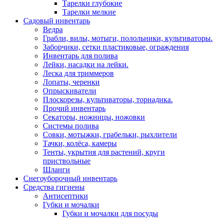
Тарелки глубокие
Тарелки мелкие
Садовый инвентарь
Ведра
Грабли, вилы, мотыги, полольники, культиваторы.
Заборчики, сетки пластиковые, ограждения
Инвентарь для полива
Лейки, насадки на лейки.
Леска для триммеров
Лопаты, черенки
Опрыскиватели
Плоскорезы, культиваторы, торнадика.
Прочий инвентарь
Секаторы, ножницы, ножовки
Системы полива
Совки, мотыжки, грабельки, рыхлители
Тачки, колёса, камеры
Тенты, укрытия для растений, круги
приствольные
Шланги
Снегоуборочный инвентарь
Средства гигиены
Антисептики
Губки и мочалки
Губки и мочалки для посуды