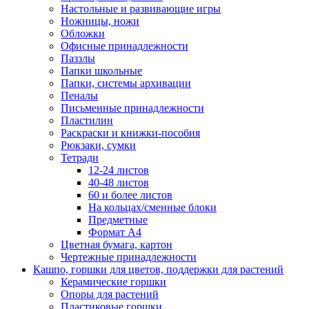
Настольные и развивающие игры
Ножницы, ножи
Обложки
Офисные принадлежности
Паззлы
Папки школьные
Папки, системы архивации
Пеналы
Письменные принадлежности
Пластилин
Раскраски и книжки-пособия
Рюкзаки, сумки
Тетради
12-24 листов
40-48 листов
60 и более листов
На кольцах/сменные блоки
Предметные
Формат А4
Цветная бумага, картон
Чертежные принадлежности
Кашпо, горшки для цветов, поддержки для растений
Керамические горшки
Опоры для растений
Пластиковые горшки