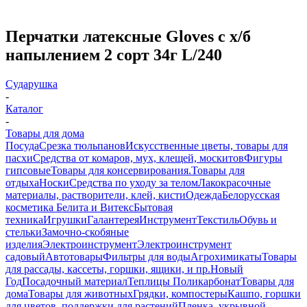
Перчатки латексные Gloves с х/б
напылением 2 сорт 34г L/240
Сударушка
-
Каталог
-
Товары для дома
Посуда
Срезка тюльпанов
Искусственные цветы, товары для
пасхи
Средства от комаров, мух, клещей, москитов
Фигуры
гипсовые
Товары для консервирования.
Товары для
отдыха
Носки
Средства по уходу за телом
Лакокрасочные
материалы, растворители, клей, кисти
Одежда
Белорусская
косметика Белита и Витекс
Бытовая
техника
Игрушки
Галантерея
Инструмент
Текстиль
Обувь и
стельки
Замочно-скобяные
изделия
Электроинструмент
Электроинструмент
садовый
Автотовары
Фильтры для воды
Агрохимикаты
Товары
для рассады, кассеты, горшки, ящики, и пр.
Новый
Год
Посадочный материал
Теплицы Поликарбонат
Товары для
дома
Товары для животных
Грядки, компостеры
Кашпо, горшки
для цветов, поддержки для растений
Пленка, укрывной