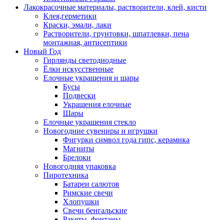
Лакокрасочные материалы, растворители, клей, кисти
Клея,герметики
Краски, эмали, лаки
Растворители, грунтовки, шпатлевки, пена
монтажная, антисептики
Новый Год
Гирлянды светодиодные
Ёлки искусственные
Елочные украшения и шары
Бусы
Подвески
Украшения елочные
Шары
Елочные украшения стекло
Новогодние сувениры и игрушки
Фигурки символ года гипс, керамика
Магниты
Брелоки
Новогодняя упаковка
Пиротехника
Батареи салютов
Римские свечи
Хлопушки
Свечи бенгальские
Ракеты, фонтаны