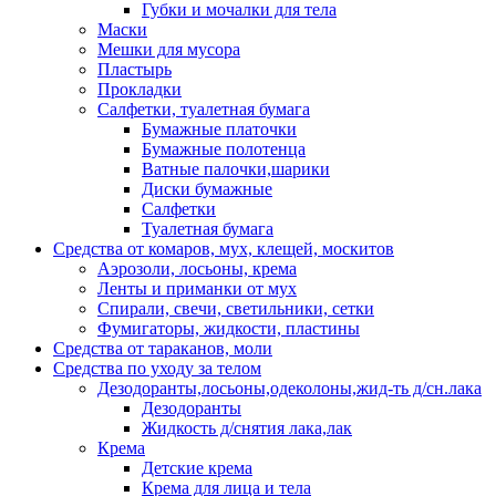
Губки и мочалки для тела
Маски
Мешки для мусора
Пластырь
Прокладки
Салфетки, туалетная бумага
Бумажные платочки
Бумажные полотенца
Ватные палочки,шарики
Диски бумажные
Салфетки
Туалетная бумага
Средства от комаров, мух, клещей, москитов
Аэрозоли, лосьоны, крема
Ленты и приманки от мух
Спирали, свечи, светильники, сетки
Фумигаторы, жидкости, пластины
Средства от тараканов, моли
Средства по уходу за телом
Дезодоранты,лосьоны,одеколоны,жид-ть д/сн.лака
Дезодоранты
Жидкость д/снятия лака,лак
Крема
Детские крема
Крема для лица и тела