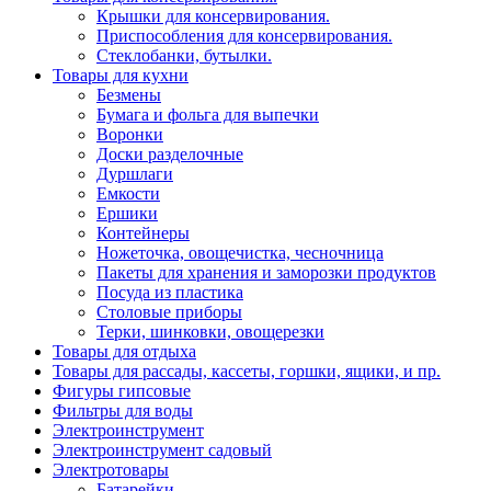
Крышки для консервирования.
Приспособления для консервирования.
Стеклобанки, бутылки.
Товары для кухни
Безмены
Бумага и фольга для выпечки
Воронки
Доски разделочные
Дуршлаги
Емкости
Ершики
Контейнеры
Ножеточка, овощечистка, чесночница
Пакеты для хранения и заморозки продуктов
Посуда из пластика
Столовые приборы
Терки, шинковки, овощерезки
Товары для отдыха
Товары для рассады, кассеты, горшки, ящики, и пр.
Фигуры гипсовые
Фильтры для воды
Электроинструмент
Электроинструмент садовый
Электротовары
Батарейки