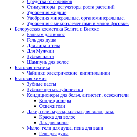
Средства от сорняков
Стимуляторы, регуляторы роста растений
Удобрения жидкие
Удобрения минеральные, органоминеральные.
Удобрения с микроэлементами в малой фасовке.
Белорусская косметика Белита и Витекс
Бальзам для волос
Гель для душа
Для лица и тела
Для Мужчин
Зубная паста
Шампунь для волос
Бытовая техника
Чайники электрические, кипятильники
Бытовая химия
Зубные пасты
Зубные щетки. зубочистки
Кондиционеры для белья, антистат., освежители
Кондиционеры
Освежители
Лаки, гели. муссы, краски для волос, хна.
Краска для волос
Лак для волос
Мыло, гели для душа, пена для ванн.
Гель для душа