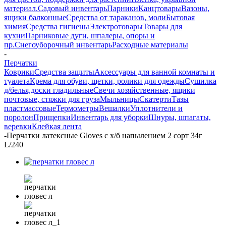
материал.
Садовый инвентарь
Парники
Канцтовары
Вазоны,
ящики балконные
Средства от тараканов, моли
Бытовая
химия
Средства гигиены
Электротовары
Товары для
кухни
Парниковые дуги, шпалеры, опоры и
пр.
Снегоуборочный инвентарь
Расходные материалы
-
Перчатки
Коврики
Средства защиты
Аксессуары для ванной комнаты и
туалета
Крема для обуви, щетки, ролики для одежды
Сушилка
д/белья,доски гладильные
Свечи хозяйственные, ящики
почтовые, стяжки для груза
Мыльницы
Скатерти
Тазы
пластмассовые
Термометры
Вешалки
Уплотнители и
поролон
Прищепки
Инвентарь для уборки
Шнуры, шпагаты,
веревки
Клейкая лента
-
Перчатки латексные Gloves с х/б напылением 2 сорт 34г
L/240