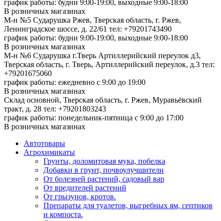
график работы: будни 9:00-19:00, выходные 9:00-18:00
В розничных магазинах
М-н №5 Сударушка Ржев, Тверская область, г. Ржев,
Ленинградское шоссе, д. 22/61
тел: +79201743490
график работы: будни 9:00-19:00, выходные 9:00-18:00
В розничных магазинах
М-н №6 Сударушка г.Тверь Артиллерийский переулок д3,
Тверская область, г. Тверь, Артиллерийский переулок, д.3
тел:
+79201675060
график работы: ежедневно с 9:00 до 19:00
В розничных магазинах
Склад основной, Тверская область, г. Ржев, Муравьёвский
тракт, д. 28
тел: +79201803243
график работы: понедельник-пятница с 9:00 до 17:00
В розничных магазинах
Автотовары
Агрохимикаты
Грунты, доломитовая мука, побелка
Добавки в грунт, почвоулучшители
От болезней растений, садовый вар
От вредителей растений
От грызунов, кротов.
Препараты для туалетов, выгребных ям, септиков
и компоста.