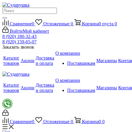
Сравнение
0
Отложенные
0
Корзина
0
пуста
0
Войти
Мой кабинет
8 (920) 180-32-43
8 (920) 159-65-07
Заказать звонок
О компании
Каталог
Доставка
Акции
Магазины
Конта
товаров
и оплата
Поставщикам
О компании
Каталог
Доставка
Акции
Магазины
Конта
товаров
и оплата
Поставщикам
Сравнение
0
Отложенные
0
Корзина
0
0