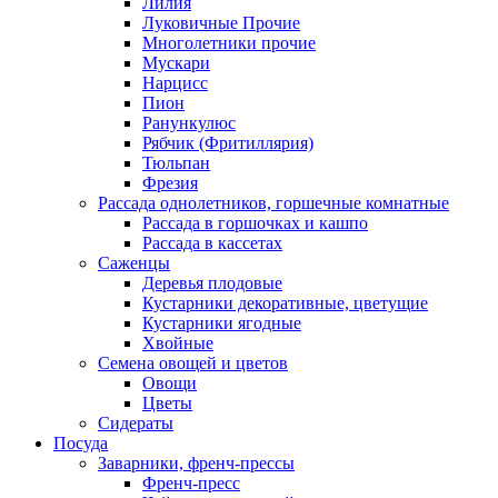
Лилия
Луковичные Прочие
Многолетники прочие
Мускари
Нарцисс
Пион
Ранункулюс
Рябчик (Фритиллярия)
Тюльпан
Фрезия
Рассада однолетников, горшечные комнатные
Рассада в горшочках и кашпо
Рассада в кассетах
Саженцы
Деревья плодовые
Кустарники декоративные, цветущие
Кустарники ягодные
Хвойные
Семена овощей и цветов
Овощи
Цветы
Сидераты
Посуда
Заварники, френч-прессы
Френч-пресс