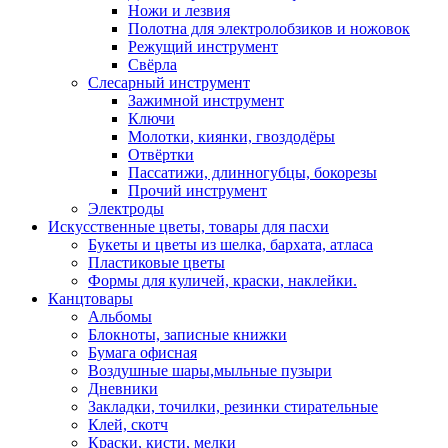
Ножи и лезвия
Полотна для электролобзиков и ножовок
Режущий инструмент
Свёрла
Слесарный инструмент
Зажимной инструмент
Ключи
Молотки, киянки, гвоздодёры
Отвёртки
Пассатижи, длинногубцы, бокорезы
Прочий инструмент
Электроды
Искусственные цветы, товары для пасхи
Букеты и цветы из шелка, бархата, атласа
Пластиковые цветы
Формы для куличей, краски, наклейки.
Канцтовары
Альбомы
Блокноты, записные книжки
Бумага офисная
Воздушные шары,мыльные пузыри
Дневники
Закладки, точилки, резинки стирательные
Клей, скотч
Краски, кисти, мелки