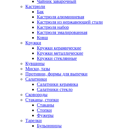
Чайник заварочный
Кастрюли
Бак
Кастрюля алюминиевая
Кастрюля из нержавеющей стали
Кастрюля набор
Кастрюля эмалированная
Ковш
Кружки
Кружки керамические
Кружки металлические
Кружки стеклянные
Кувшины
Миски, тазы
Противни, формы для выпечки
Салатники
Салатники керамика
Салатники стекло
Сковороды
Стаканы, стопки
Стаканы
Стопки
Фужеры
Тарелки
Бульонницы