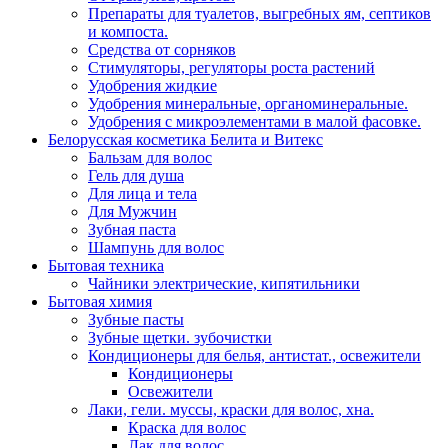
Препараты для туалетов, выгребных ям, септиков
и компоста.
Средства от сорняков
Стимуляторы, регуляторы роста растений
Удобрения жидкие
Удобрения минеральные, органоминеральные.
Удобрения с микроэлементами в малой фасовке.
Белорусская косметика Белита и Витекс
Бальзам для волос
Гель для душа
Для лица и тела
Для Мужчин
Зубная паста
Шампунь для волос
Бытовая техника
Чайники электрические, кипятильники
Бытовая химия
Зубные пасты
Зубные щетки. зубочистки
Кондиционеры для белья, антистат., освежители
Кондиционеры
Освежители
Лаки, гели. муссы, краски для волос, хна.
Краска для волос
Лак для волос