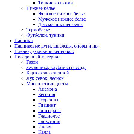
Тонкие колготки
Нижнее белье
Женское нижнее белье
Мужское нижнее белье
Детское нижнее белье
Термобелье
Футболки, туники
Парники
Парниковые дуги, шпалеры, опоры и пр.
Пленка, укрывной материал.
Посадочный материал
Газон
Земляника, клубника рассада
Картофель семенной
Лук-севок, чеснок
Многолетние цветы
Анемона
Бегония
Георгины
Гиацинт
Гипсофила
Гладиолус
Глоксиния
Иксия
Калла