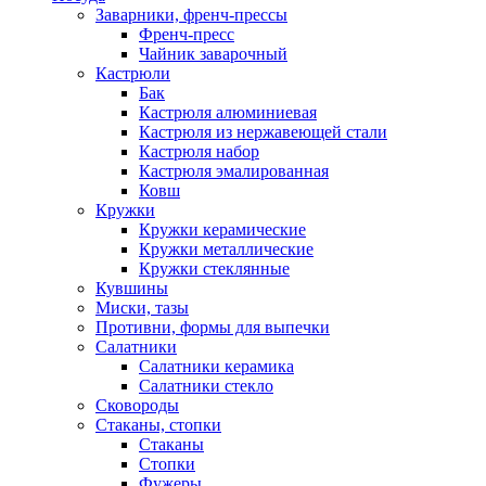
Заварники, френч-прессы
Френч-пресс
Чайник заварочный
Кастрюли
Бак
Кастрюля алюминиевая
Кастрюля из нержавеющей стали
Кастрюля набор
Кастрюля эмалированная
Ковш
Кружки
Кружки керамические
Кружки металлические
Кружки стеклянные
Кувшины
Миски, тазы
Противни, формы для выпечки
Салатники
Салатники керамика
Салатники стекло
Сковороды
Стаканы, стопки
Стаканы
Стопки
Фужеры