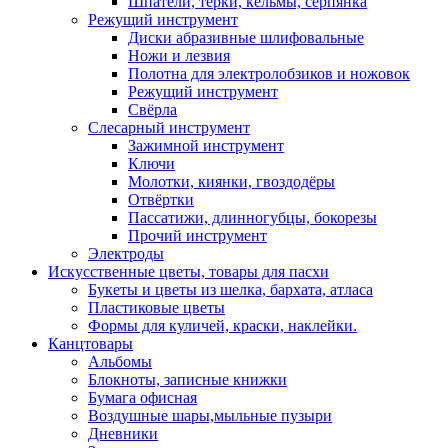
Шпатели, тёрки, кельмы, серпянка
Режущий инструмент
Диски абразивные шлифовальные
Ножи и лезвия
Полотна для электролобзиков и ножовок
Режущий инструмент
Свёрла
Слесарный инструмент
Зажимной инструмент
Ключи
Молотки, киянки, гвоздодёры
Отвёртки
Пассатижи, длинногубцы, бокорезы
Прочий инструмент
Электроды
Искусственные цветы, товары для пасхи
Букеты и цветы из шелка, бархата, атласа
Пластиковые цветы
Формы для куличей, краски, наклейки.
Канцтовары
Альбомы
Блокноты, записные книжки
Бумага офисная
Воздушные шары,мыльные пузыри
Дневники