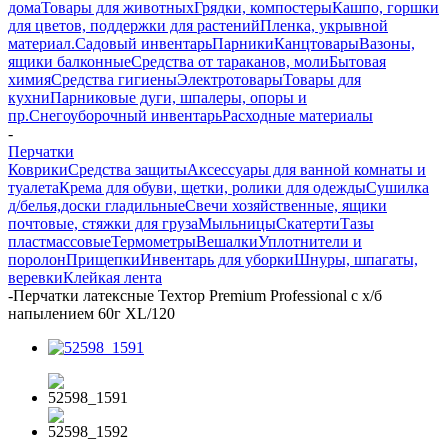
дома
Товары для животных
Грядки, компостеры
Кашпо, горшки
для цветов, поддержки для растений
Пленка, укрывной
материал.
Садовый инвентарь
Парники
Канцтовары
Вазоны,
ящики балконные
Средства от тараканов, моли
Бытовая
химия
Средства гигиены
Электротовары
Товары для
кухни
Парниковые дуги, шпалеры, опоры и
пр.
Снегоуборочный инвентарь
Расходные материалы
-
Перчатки
Коврики
Средства защиты
Аксессуары для ванной комнаты и
туалета
Крема для обуви, щетки, ролики для одежды
Сушилка
д/белья,доски гладильные
Свечи хозяйственные, ящики
почтовые, стяжки для груза
Мыльницы
Скатерти
Тазы
пластмассовые
Термометры
Вешалки
Уплотнители и
поролон
Прищепки
Инвентарь для уборки
Шнуры, шпагаты,
веревки
Клейкая лента
-
Перчатки латексные Техтор Premium Professional с х/б
напылением 60г XL/120