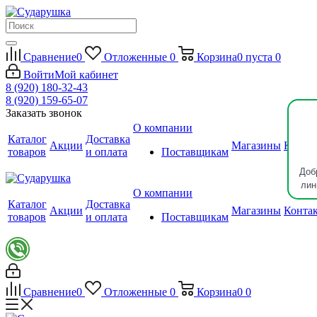
Сравнение
0
Отложенные
0
Корзина
0
пуста
0
Войти
Мой кабинет
8 (920) 180-32-43
8 (920) 159-65-07
Заказать звонок
О компании
Каталог
Доставка
Акции
Магазины
Конта
товаров
и оплата
Поставщикам
Доб
лин
О компании
Каталог
Доставка
Акции
Магазины
Конта
товаров
и оплата
Поставщикам
Сравнение
0
Отложенные
0
Корзина
0
0