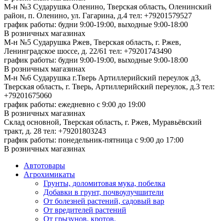
М-н №3 Сударушка Оленино, Тверская область, Оленинский
район, п. Оленино, ул. Гагарина, д.4
тел: +79201579527
график работы: будни 9:00-19:00, выходные 9:00-18:00
В розничных магазинах
М-н №5 Сударушка Ржев, Тверская область, г. Ржев,
Ленинградское шоссе, д. 22/61
тел: +79201743490
график работы: будни 9:00-19:00, выходные 9:00-18:00
В розничных магазинах
М-н №6 Сударушка г.Тверь Артиллерийский переулок д3,
Тверская область, г. Тверь, Артиллерийский переулок, д.3
тел:
+79201675060
график работы: ежедневно с 9:00 до 19:00
В розничных магазинах
Склад основной, Тверская область, г. Ржев, Муравьёвский
тракт, д. 28
тел: +79201803243
график работы: понедельник-пятница с 9:00 до 17:00
В розничных магазинах
Автотовары
Агрохимикаты
Грунты, доломитовая мука, побелка
Добавки в грунт, почвоулучшители
От болезней растений, садовый вар
От вредителей растений
От грызунов, кротов.