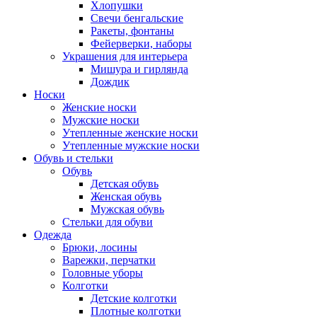
Хлопушки
Свечи бенгальские
Ракеты, фонтаны
Фейерверки, наборы
Украшения для интерьера
Мишура и гирлянда
Дождик
Носки
Женские носки
Мужские носки
Утепленные женские носки
Утепленные мужские носки
Обувь и стельки
Обувь
Детская обувь
Женская обувь
Мужская обувь
Стельки для обуви
Одежда
Брюки, лосины
Варежки, перчатки
Головные уборы
Колготки
Детские колготки
Плотные колготки