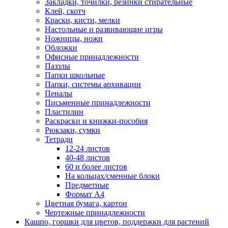
Закладки, точилки, резинки стирательные
Клей, скотч
Краски, кисти, мелки
Настольные и развивающие игры
Ножницы, ножи
Обложки
Офисные принадлежности
Паззлы
Папки школьные
Папки, системы архивации
Пеналы
Письменные принадлежности
Пластилин
Раскраски и книжки-пособия
Рюкзаки, сумки
Тетради
12-24 листов
40-48 листов
60 и более листов
На кольцах/сменные блоки
Предметные
Формат А4
Цветная бумага, картон
Чертежные принадлежности
Кашпо, горшки для цветов, поддержки для растений