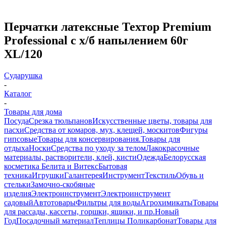
Перчатки латексные Техтор Premium
Professional с х/б напылением 60г
XL/120
Сударушка
-
Каталог
-
Товары для дома
Посуда
Срезка тюльпанов
Искусственные цветы, товары для
пасхи
Средства от комаров, мух, клещей, москитов
Фигуры
гипсовые
Товары для консервирования.
Товары для
отдыха
Носки
Средства по уходу за телом
Лакокрасочные
материалы, растворители, клей, кисти
Одежда
Белорусская
косметика Белита и Витекс
Бытовая
техника
Игрушки
Галантерея
Инструмент
Текстиль
Обувь и
стельки
Замочно-скобяные
изделия
Электроинструмент
Электроинструмент
садовый
Автотовары
Фильтры для воды
Агрохимикаты
Товары
для рассады, кассеты, горшки, ящики, и пр.
Новый
Год
Посадочный материал
Теплицы Поликарбонат
Товары для