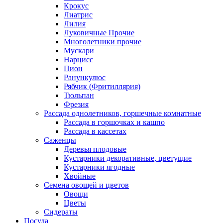
Крокус
Лиатрис
Лилия
Луковичные Прочие
Многолетники прочие
Мускари
Нарцисс
Пион
Ранункулюс
Рябчик (Фритиллярия)
Тюльпан
Фрезия
Рассада однолетников, горшечные комнатные
Рассада в горшочках и кашпо
Рассада в кассетах
Саженцы
Деревья плодовые
Кустарники декоративные, цветущие
Кустарники ягодные
Хвойные
Семена овощей и цветов
Овощи
Цветы
Сидераты
Посуда