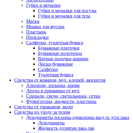
Губки и мочалки
Губки и мочалки для посуды
Губки и мочалки для тела
Маски
Мешки для мусора
Пластырь
Прокладки
Салфетки, туалетная бумага
Бумажные платочки
Бумажные полотенца
Ватные палочки,шарики
Диски бумажные
Салфетки
Туалетная бумага
Средства от комаров, мух, клещей, москитов
Аэрозоли, лосьоны, крема
Ленты и приманки от мух
Спирали, свечи, светильники, сетки
Фумигаторы, жидкости, пластины
Средства от тараканов, моли
Средства по уходу за телом
Дезодоранты,лосьоны,одеколоны,жид-ть д/сн.лака
Дезодоранты
Жидкость д/снятия лака,лак