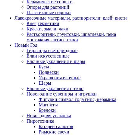
Керамические горшки
Опоры для растений
Пластиковые горшки
Лакокрасочные материалы, растворители, клей, кисти
Клея,герметики
Краски, эмали, лаки
Растворители, грунтовки, шпатлевки, пена
монтажная, антисептики
Новый Год
Гирлянды светодиодные
Ёлки искусственные
Елочные украшения и шары
Бусы
Подвески
Украшения елочные
Шары
Елочные украшения стекло
Новогодние сувениры и игрушки
Фигурки символ года гипс, керамика
Магниты
Брелоки
Новогодняя упаковка
Пиротехника
Батареи салютов
Римские свечи