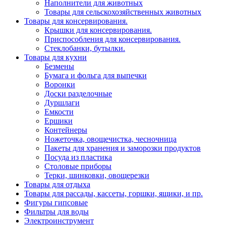
Наполнители для животных
Товары для сельскохозяйственных животных
Товары для консервирования.
Крышки для консервирования.
Приспособления для консервирования.
Стеклобанки, бутылки.
Товары для кухни
Безмены
Бумага и фольга для выпечки
Воронки
Доски разделочные
Дуршлаги
Емкости
Ершики
Контейнеры
Ножеточка, овощечистка, чесночница
Пакеты для хранения и заморозки продуктов
Посуда из пластика
Столовые приборы
Терки, шинковки, овощерезки
Товары для отдыха
Товары для рассады, кассеты, горшки, ящики, и пр.
Фигуры гипсовые
Фильтры для воды
Электроинструмент