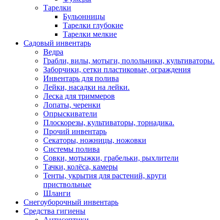
Тарелки
Бульонницы
Тарелки глубокие
Тарелки мелкие
Садовый инвентарь
Ведра
Грабли, вилы, мотыги, полольники, культиваторы.
Заборчики, сетки пластиковые, ограждения
Инвентарь для полива
Лейки, насадки на лейки.
Леска для триммеров
Лопаты, черенки
Опрыскиватели
Плоскорезы, культиваторы, торнадика.
Прочий инвентарь
Секаторы, ножницы, ножовки
Системы полива
Совки, мотыжки, грабельки, рыхлители
Тачки, колёса, камеры
Тенты, укрытия для растений, круги
приствольные
Шланги
Снегоуборочный инвентарь
Средства гигиены
Антисептики