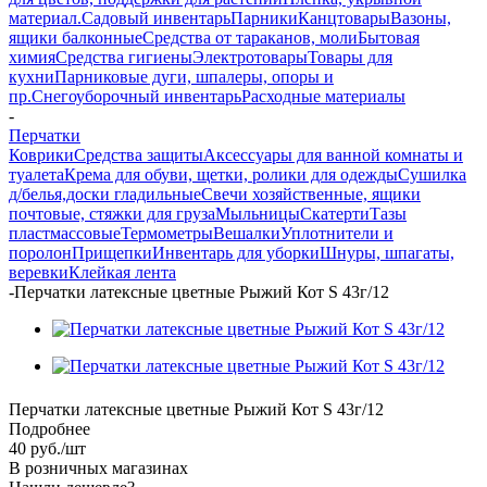
материал.
Садовый инвентарь
Парники
Канцтовары
Вазоны,
ящики балконные
Средства от тараканов, моли
Бытовая
химия
Средства гигиены
Электротовары
Товары для
кухни
Парниковые дуги, шпалеры, опоры и
пр.
Снегоуборочный инвентарь
Расходные материалы
-
Перчатки
Коврики
Средства защиты
Аксессуары для ванной комнаты и
туалета
Крема для обуви, щетки, ролики для одежды
Сушилка
д/белья,доски гладильные
Свечи хозяйственные, ящики
почтовые, стяжки для груза
Мыльницы
Скатерти
Тазы
пластмассовые
Термометры
Вешалки
Уплотнители и
поролон
Прищепки
Инвентарь для уборки
Шнуры, шпагаты,
веревки
Клейкая лента
-
Перчатки латексные цветные Рыжий Кот S 43г/12
Перчатки латексные цветные Рыжий Кот S 43г/12
Подробнее
40
руб.
/шт
В розничных магазинах