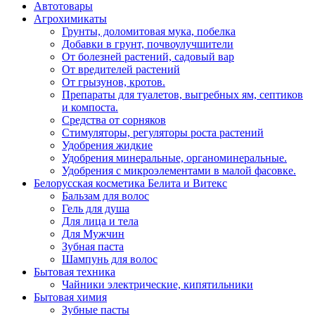
Автотовары
Агрохимикаты
Грунты, доломитовая мука, побелка
Добавки в грунт, почвоулучшители
От болезней растений, садовый вар
От вредителей растений
От грызунов, кротов.
Препараты для туалетов, выгребных ям, септиков
и компоста.
Средства от сорняков
Стимуляторы, регуляторы роста растений
Удобрения жидкие
Удобрения минеральные, органоминеральные.
Удобрения с микроэлементами в малой фасовке.
Белорусская косметика Белита и Витекс
Бальзам для волос
Гель для душа
Для лица и тела
Для Мужчин
Зубная паста
Шампунь для волос
Бытовая техника
Чайники электрические, кипятильники
Бытовая химия
Зубные пасты