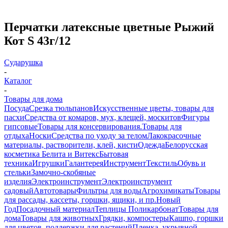
Перчатки латексные цветные Рыжий
Кот S 43г/12
Сударушка
-
Каталог
-
Товары для дома
Посуда
Срезка тюльпанов
Искусственные цветы, товары для
пасхи
Средства от комаров, мух, клещей, москитов
Фигуры
гипсовые
Товары для консервирования.
Товары для
отдыха
Носки
Средства по уходу за телом
Лакокрасочные
материалы, растворители, клей, кисти
Одежда
Белорусская
косметика Белита и Витекс
Бытовая
техника
Игрушки
Галантерея
Инструмент
Текстиль
Обувь и
стельки
Замочно-скобяные
изделия
Электроинструмент
Электроинструмент
садовый
Автотовары
Фильтры для воды
Агрохимикаты
Товары
для рассады, кассеты, горшки, ящики, и пр.
Новый
Год
Посадочный материал
Теплицы Поликарбонат
Товары для
дома
Товары для животных
Грядки, компостеры
Кашпо, горшки
для цветов, поддержки для растений
Пленка, укрывной