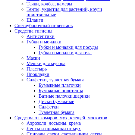
Тачки, колёса, камеры
Тенты, укрытия для растений, круги
приствольные
Шланги
Снегоуборочный инвентарь
Средства гигиены
Антисептики
Губки и мочалки
Губки и мочалки для посуды
Губки и мочалки для тела
Маски
Мешки для мусора
Пластырь
Прокладки
Салфетки, туалетная бумага
Бумажные платочки
Бумажные полотенца
Ватные палочки,шарики
Диски бумажные
Салфетки
Туалетная бумага
Средства от комаров, мух, клещей, москитов
Аэрозоли, лосьоны, крема
Ленты и приманки от мух
Спирали, свечи, светильники, сетки