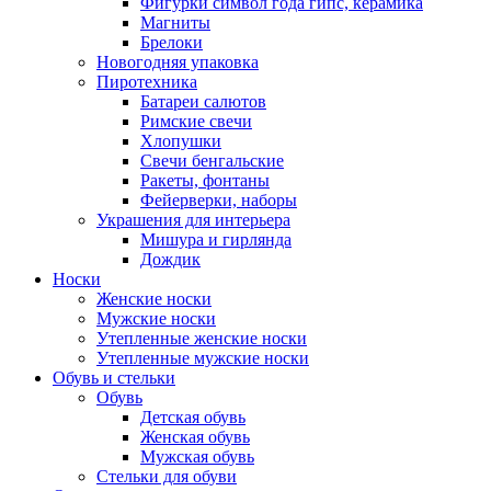
Фигурки символ года гипс, керамика
Магниты
Брелоки
Новогодняя упаковка
Пиротехника
Батареи салютов
Римские свечи
Хлопушки
Свечи бенгальские
Ракеты, фонтаны
Фейерверки, наборы
Украшения для интерьера
Мишура и гирлянда
Дождик
Носки
Женские носки
Мужские носки
Утепленные женские носки
Утепленные мужские носки
Обувь и стельки
Обувь
Детская обувь
Женская обувь
Мужская обувь
Стельки для обуви