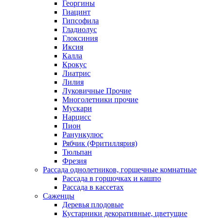
Георгины
Гиацинт
Гипсофила
Гладиолус
Глоксиния
Иксия
Калла
Крокус
Лиатрис
Лилия
Луковичные Прочие
Многолетники прочие
Мускари
Нарцисс
Пион
Ранункулюс
Рябчик (Фритиллярия)
Тюльпан
Фрезия
Рассада однолетников, горшечные комнатные
Рассада в горшочках и кашпо
Рассада в кассетах
Саженцы
Деревья плодовые
Кустарники декоративные, цветущие