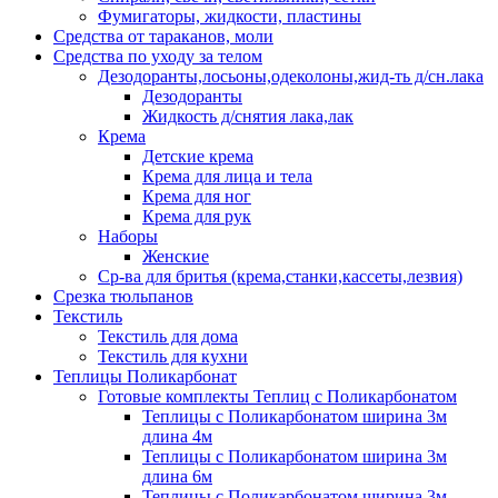
Фумигаторы, жидкости, пластины
Средства от тараканов, моли
Средства по уходу за телом
Дезодоранты,лосьоны,одеколоны,жид-ть д/сн.лака
Дезодоранты
Жидкость д/снятия лака,лак
Крема
Детские крема
Крема для лица и тела
Крема для ног
Крема для рук
Наборы
Женские
Ср-ва для бритья (крема,станки,кассеты,лезвия)
Срезка тюльпанов
Текстиль
Текстиль для дома
Текстиль для кухни
Теплицы Поликарбонат
Готовые комплекты Теплиц с Поликарбонатом
Теплицы с Поликарбонатом ширина 3м
длина 4м
Теплицы с Поликарбонатом ширина 3м
длина 6м
Теплицы с Поликарбонатом ширина 3м