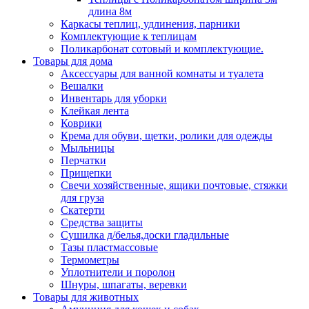
длина 8м
Каркасы теплиц, удлинения, парники
Комплектующие к теплицам
Поликарбонат сотовый и комплектующие.
Товары для дома
Аксессуары для ванной комнаты и туалета
Вешалки
Инвентарь для уборки
Клейкая лента
Коврики
Крема для обуви, щетки, ролики для одежды
Мыльницы
Перчатки
Прищепки
Свечи хозяйственные, ящики почтовые, стяжки
для груза
Скатерти
Средства защиты
Сушилка д/белья,доски гладильные
Тазы пластмассовые
Термометры
Уплотнители и поролон
Шнуры, шпагаты, веревки
Товары для животных