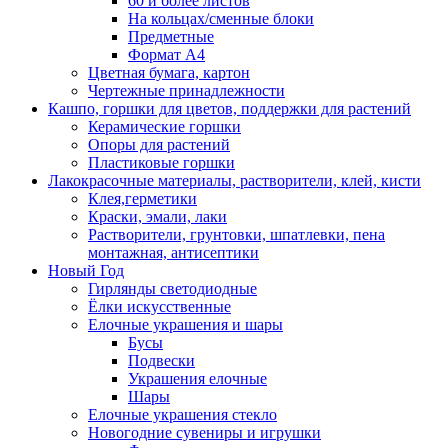
60 и более листов
На кольцах/сменные блоки
Предметные
Формат А4
Цветная бумага, картон
Чертежные принадлежности
Кашпо, горшки для цветов, поддержки для растений
Керамические горшки
Опоры для растений
Пластиковые горшки
Лакокрасочные материалы, растворители, клей, кисти
Клея,герметики
Краски, эмали, лаки
Растворители, грунтовки, шпатлевки, пена
монтажная, антисептики
Новый Год
Гирлянды светодиодные
Ёлки искусственные
Елочные украшения и шары
Бусы
Подвески
Украшения елочные
Шары
Елочные украшения стекло
Новогодние сувениры и игрушки