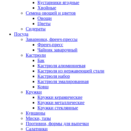
Кустарники ягодные
Хвойные
Семена овощей и цветов
Овощи
Цветы
Сидераты
Посуда
Заварники, френч-прессы
Френч-пресс
Чайник заварочный
Кастрюли
Бак
Кастрюля алюминиевая
Кастрюля из нержавеющей стали
Кастрюля набор
Кастрюля эмалированная
Ковш
Кружки
Кружки керамические
Кружки металлические
Кружки стеклянные
Кувшины
Миски, тазы
Противни, формы для выпечки
Салатники