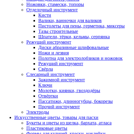
Ножовки, стамески, топоры
Отделочный инструмент
Кисти
Валики, ванночки для валиков
Пистолеты для пены, герметика, миксеры
Тазы строительные
Шпатели, тёрки, кельмы, серпянка
Режущий инструмент
Диски абразивные шлифовальные
Ножи и лезвия
Полотна для электролобзиков и ножовок
Режущий инструмент
Свёрла
Слесарный инструмент
Зажимной инструмент
Ключи
Молотки, киянки, гвоздодёры
Отвёртки
Пассатижи, длинногубцы, бокорезы
Прочий инструмент
Электроды
Искусственные цветы, товары для пасхи
Букеты и цветы из шелка, бархата, атласа
Пластиковые цветы
Формы для куличей, краски, наклейки.