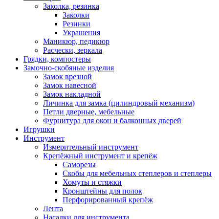
Заколка, резинка
Заколки
Резинки
Украшения
Маникюр, педикюр
Расчески, зеркала
Грядки, компостеры
Замочно-скобяные изделия
Замок врезной
Замок навесной
Замок накладной
Личинка для замка (цилиндровый механизм)
Петли дверные, мебельные
Фурнитура для окон и балконных дверей
Игрушки
Инструмент
Измерительный инструмент
Крепёжный инструмент и крепёж
Саморезы
Скобы для мебельных степлеров и степлеры
Хомуты и стяжки
Кронштейны для полок
Перфорированный крепёж
Лента
Насадки для инструмента