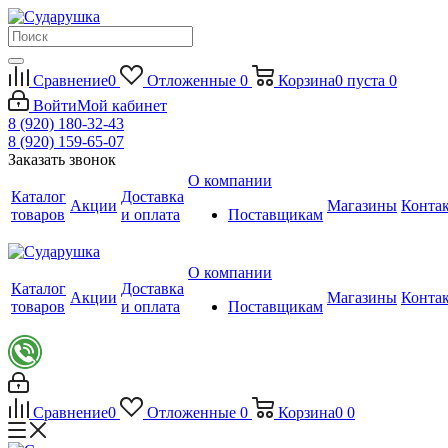
Сравнение
0
Отложенные
0
Корзина
0
пуста
0
Войти
Мой кабинет
8 (920) 180-32-43
8 (920) 159-65-07
Заказать звонок
О компании
Каталог
Доставка
Акции
Магазины
Конта
товаров
и оплата
Поставщикам
О компании
Каталог
Доставка
Акции
Магазины
Конта
товаров
и оплата
Поставщикам
Сравнение
0
Отложенные
0
Корзина
0
0