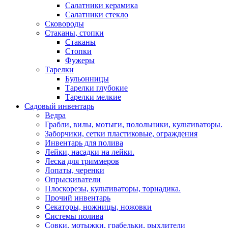
Салатники керамика
Салатники стекло
Сковороды
Стаканы, стопки
Стаканы
Стопки
Фужеры
Тарелки
Бульонницы
Тарелки глубокие
Тарелки мелкие
Садовый инвентарь
Ведра
Грабли, вилы, мотыги, полольники, культиваторы.
Заборчики, сетки пластиковые, ограждения
Инвентарь для полива
Лейки, насадки на лейки.
Леска для триммеров
Лопаты, черенки
Опрыскиватели
Плоскорезы, культиваторы, торнадика.
Прочий инвентарь
Секаторы, ножницы, ножовки
Системы полива
Совки, мотыжки, грабельки, рыхлители