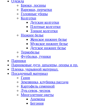
Одежда
Брюки, лосины
Варежки, перчатки
Головные уборы
Колготки
Детские колготки
Плотные колготки
Тонкие колготки
Нижнее белье
Женское нижнее белье
Мужское нижнее белье
Детское нижнее белье
Термобелье
Футболки, туники
Парники
Парниковые дуги, шпалеры, опоры и пр.
Пленка, укрывной материал.
Посадочный материал
Газон
Земляника, клубника рассада
Картофель семенной
Лук-севок, чеснок
Многолетние цветы
Анемона
Бегония