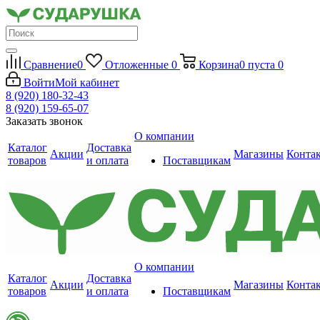
Сравнение
0
Отложенные
0
Корзина
0
пуста
0
Войти
Мой кабинет
8 (920) 180-32-43
8 (920) 159-65-07
Заказать звонок
О компании
Каталог
Доставка
Акции
Магазины
Конта
товаров
и оплата
Поставщикам
О компании
Каталог
Доставка
Акции
Магазины
Конта
товаров
и оплата
Поставщикам