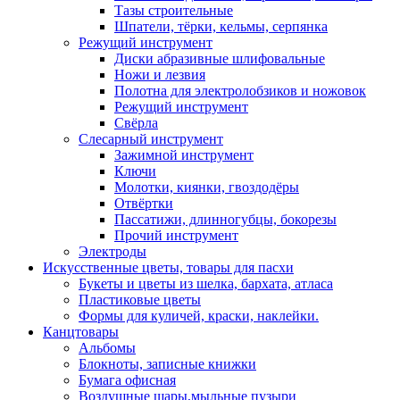
Тазы строительные
Шпатели, тёрки, кельмы, серпянка
Режущий инструмент
Диски абразивные шлифовальные
Ножи и лезвия
Полотна для электролобзиков и ножовок
Режущий инструмент
Свёрла
Слесарный инструмент
Зажимной инструмент
Ключи
Молотки, киянки, гвоздодёры
Отвёртки
Пассатижи, длинногубцы, бокорезы
Прочий инструмент
Электроды
Искусственные цветы, товары для пасхи
Букеты и цветы из шелка, бархата, атласа
Пластиковые цветы
Формы для куличей, краски, наклейки.
Канцтовары
Альбомы
Блокноты, записные книжки
Бумага офисная
Воздушные шары,мыльные пузыри