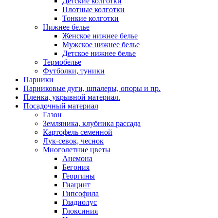
Детские колготки
Плотные колготки
Тонкие колготки
Нижнее белье
Женское нижнее белье
Мужское нижнее белье
Детское нижнее белье
Термобелье
Футболки, туники
Парники
Парниковые дуги, шпалеры, опоры и пр.
Пленка, укрывной материал.
Посадочный материал
Газон
Земляника, клубника рассада
Картофель семенной
Лук-севок, чеснок
Многолетние цветы
Анемона
Бегония
Георгины
Гиацинт
Гипсофила
Гладиолус
Глоксиния