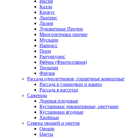
Иксия
Калла
Крокус
Лиатрис
Лилия
Луковичные Прочие
Многолетники прочие
Мускари
Нарцисс
Пион
Ранункулюс
Рябчик (Фритиллярия)
Тюльпан
Фрезия
Рассада однолетников, горшечные комнатные
Рассада в горшочках и кашпо
Рассада в кассетах
Саженцы
Деревья плодовые
Кустарники декоративные, цветущие
Кустарники ягодные
Хвойные
Семена овощей и цветов
Овощи
Цветы