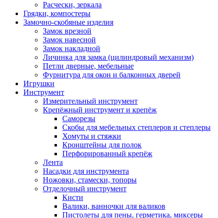
Расчески, зеркала
Грядки, компостеры
Замочно-скобяные изделия
Замок врезной
Замок навесной
Замок накладной
Личинка для замка (цилиндровый механизм)
Петли дверные, мебельные
Фурнитура для окон и балконных дверей
Игрушки
Инструмент
Измерительный инструмент
Крепёжный инструмент и крепёж
Саморезы
Скобы для мебельных степлеров и степлеры
Хомуты и стяжки
Кронштейны для полок
Перфорированный крепёж
Лента
Насадки для инструмента
Ножовки, стамески, топоры
Отделочный инструмент
Кисти
Валики, ванночки для валиков
Пистолеты для пены, герметика, миксеры