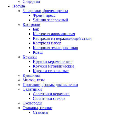
Сидераты
Посуда
Заварники, френч-прессы
Френч-пресс
Чайник заварочный
Кастрюли
Бак
Кастрюля алюминиевая
Кастрюля из нержавеющей стали
Кастрюля набор
Кастрюля эмалированная
Ковш
Кружки
Кружки керамические
Кружки металлические
Кружки стеклянные
Кувшины
Миски, тазы
Противни, формы для выпечки
Салатники
Салатники керамика
Салатники стекло
Сковороды
Стаканы, стопки
Стаканы