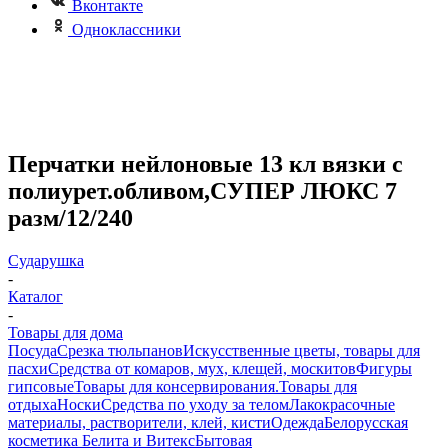
Вконтакте
Одноклассники
Перчатки нейлоновые 13 кл вязки с
полиурет.обливом,СУПЕР ЛЮКС 7
разм/12/240
Сударушка
-
Каталог
-
Товары для дома
Посуда
Срезка тюльпанов
Искусственные цветы, товары для
пасхи
Средства от комаров, мух, клещей, москитов
Фигуры
гипсовые
Товары для консервирования.
Товары для
отдыха
Носки
Средства по уходу за телом
Лакокрасочные
материалы, растворители, клей, кисти
Одежда
Белорусская
косметика Белита и Витекс
Бытовая