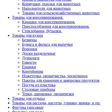
Кормушки, поилки для животных
Наполнители для животных
Товары для сельскохозяйственных животных
Товары для консервирования.
Крышки для консервирования.
Приспособления для консервирования.
Стеклобанки, бутылки.
Товары для кухни
Безмены
Бумага и фольга для выпечки
Воронки
Доски разделочные
Дуршлаги
Емкости
Ершики
Контейнеры
Ножеточка, овощечистка, чесночница
Пакеты для хранения и заморозки продуктов
Посуда из пластика
Столовые приборы
Терки, шинковки, овощерезки
Товары для отдыха
Товары для рассады, кассеты, горшки, ящики, и пр.
Фигуры гипсовые
Фильтры для воды