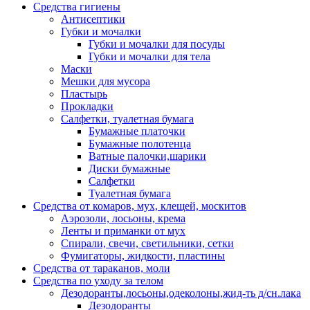
Средства гигиены
Антисептики
Губки и мочалки
Губки и мочалки для посуды
Губки и мочалки для тела
Маски
Мешки для мусора
Пластырь
Прокладки
Салфетки, туалетная бумага
Бумажные платочки
Бумажные полотенца
Ватные палочки,шарики
Диски бумажные
Салфетки
Туалетная бумага
Средства от комаров, мух, клещей, москитов
Аэрозоли, лосьоны, крема
Ленты и приманки от мух
Спирали, свечи, светильники, сетки
Фумигаторы, жидкости, пластины
Средства от тараканов, моли
Средства по уходу за телом
Дезодоранты,лосьоны,одеколоны,жид-ть д/сн.лака
Дезодоранты