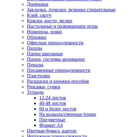
Дневники
Закладки, точилки, резинки стирательные
Клей, скотч
Краски, кисти, мелки
Настольные и развивающие игры
Ножницы, ножи
Обложки
Офисные принадлежности
Паззлы
Папки школьные
Папки, системы архивации
Пеналы
Письменные принадлежности
Пластилин
Раскраски и книжки-пособия
Рюкзаки, сумки
Тетради
12-24 листов
40-48 листов
60 и более листов
На кольцах/сменные блоки
Предметные
Формат А4
Цветная бумага, картон
Чертежные принадлежности