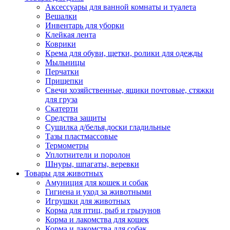
Аксессуары для ванной комнаты и туалета
Вешалки
Инвентарь для уборки
Клейкая лента
Коврики
Крема для обуви, щетки, ролики для одежды
Мыльницы
Перчатки
Прищепки
Свечи хозяйственные, ящики почтовые, стяжки
для груза
Скатерти
Средства защиты
Сушилка д/белья,доски гладильные
Тазы пластмассовые
Термометры
Уплотнители и поролон
Шнуры, шпагаты, веревки
Товары для животных
Амуниция для кошек и собак
Гигиена и уход за животными
Игрушки для животных
Корма для птиц, рыб и грызунов
Корма и лакомства для кошек
Корма и лакомства для собак