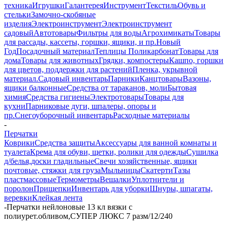
техника
Игрушки
Галантерея
Инструмент
Текстиль
Обувь и
стельки
Замочно-скобяные
изделия
Электроинструмент
Электроинструмент
садовый
Автотовары
Фильтры для воды
Агрохимикаты
Товары
для рассады, кассеты, горшки, ящики, и пр.
Новый
Год
Посадочный материал
Теплицы Поликарбонат
Товары для
дома
Товары для животных
Грядки, компостеры
Кашпо, горшки
для цветов, поддержки для растений
Пленка, укрывной
материал.
Садовый инвентарь
Парники
Канцтовары
Вазоны,
ящики балконные
Средства от тараканов, моли
Бытовая
химия
Средства гигиены
Электротовары
Товары для
кухни
Парниковые дуги, шпалеры, опоры и
пр.
Снегоуборочный инвентарь
Расходные материалы
-
Перчатки
Коврики
Средства защиты
Аксессуары для ванной комнаты и
туалета
Крема для обуви, щетки, ролики для одежды
Сушилка
д/белья,доски гладильные
Свечи хозяйственные, ящики
почтовые, стяжки для груза
Мыльницы
Скатерти
Тазы
пластмассовые
Термометры
Вешалки
Уплотнители и
поролон
Прищепки
Инвентарь для уборки
Шнуры, шпагаты,
веревки
Клейкая лента
-
Перчатки нейлоновые 13 кл вязки с
полиурет.обливом,СУПЕР ЛЮКС 7 разм/12/240