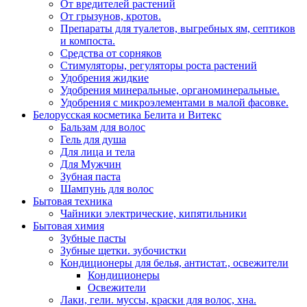
От вредителей растений
От грызунов, кротов.
Препараты для туалетов, выгребных ям, септиков
и компоста.
Средства от сорняков
Стимуляторы, регуляторы роста растений
Удобрения жидкие
Удобрения минеральные, органоминеральные.
Удобрения с микроэлементами в малой фасовке.
Белорусская косметика Белита и Витекс
Бальзам для волос
Гель для душа
Для лица и тела
Для Мужчин
Зубная паста
Шампунь для волос
Бытовая техника
Чайники электрические, кипятильники
Бытовая химия
Зубные пасты
Зубные щетки. зубочистки
Кондиционеры для белья, антистат., освежители
Кондиционеры
Освежители
Лаки, гели. муссы, краски для волос, хна.