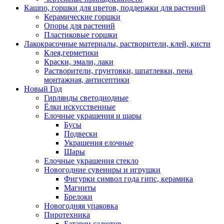
Кашпо, горшки для цветов, поддержки для растений
Керамические горшки
Опоры для растений
Пластиковые горшки
Лакокрасочные материалы, растворители, клей, кисти
Клея,герметики
Краски, эмали, лаки
Растворители, грунтовки, шпатлевки, пена
монтажная, антисептики
Новый Год
Гирлянды светодиодные
Ёлки искусственные
Елочные украшения и шары
Бусы
Подвески
Украшения елочные
Шары
Елочные украшения стекло
Новогодние сувениры и игрушки
Фигурки символ года гипс, керамика
Магниты
Брелоки
Новогодняя упаковка
Пиротехника
Батареи салютов