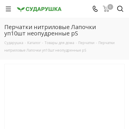
0
Перчатки нитриловые Лапочки
уп10шт неопудренные рS
Сударушка
-
Каталог
-
Товары для дома
-
Перчатки
-
Перчатки
нитриловые Лапочки уп10шт неопудренные рS