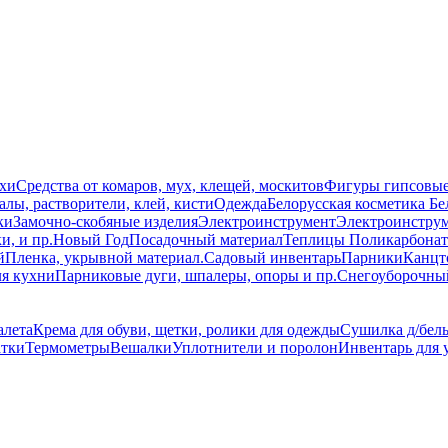
схи
Средства от комаров, мух, клещей, москитов
Фигуры гипсовы
лы, растворители, клей, кисти
Одежда
Белорусская косметика Бе
ки
Замочно-скобяные изделия
Электроинструмент
Электроинструм
и, и пр.
Новый Год
Посадочный материал
Теплицы Поликарбонат
й
Пленка, укрывной материал.
Садовый инвентарь
Парники
Канцт
ля кухни
Парниковые дуги, шпалеры, опоры и пр.
Снегоуборочны
алета
Крема для обуви, щетки, ролики для одежды
Сушилка д/бель
атки
Термометры
Вешалки
Уплотнители и поролон
Инвентарь для 