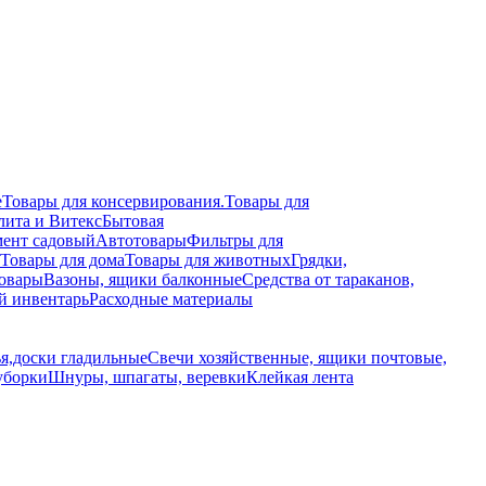
е
Товары для консервирования.
Товары для
лита и Витекс
Бытовая
ент садовый
Автотовары
Фильтры для
Товары для дома
Товары для животных
Грядки,
овары
Вазоны, ящики балконные
Средства от тараканов,
й инвентарь
Расходные материалы
я,доски гладильные
Свечи хозяйственные, ящики почтовые,
уборки
Шнуры, шпагаты, веревки
Клейкая лента