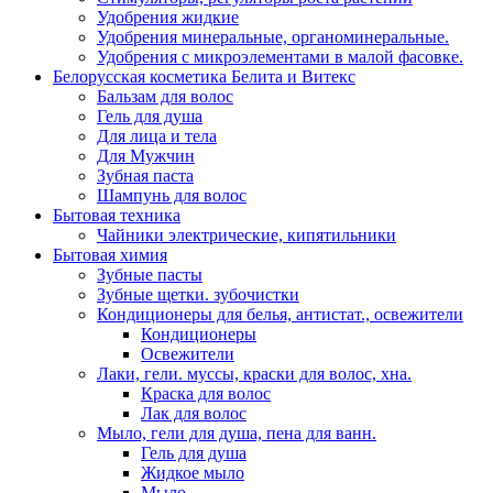
Удобрения жидкие
Удобрения минеральные, органоминеральные.
Удобрения с микроэлементами в малой фасовке.
Белорусская косметика Белита и Витекс
Бальзам для волос
Гель для душа
Для лица и тела
Для Мужчин
Зубная паста
Шампунь для волос
Бытовая техника
Чайники электрические, кипятильники
Бытовая химия
Зубные пасты
Зубные щетки. зубочистки
Кондиционеры для белья, антистат., освежители
Кондиционеры
Освежители
Лаки, гели. муссы, краски для волос, хна.
Краска для волос
Лак для волос
Мыло, гели для душа, пена для ванн.
Гель для душа
Жидкое мыло
Мыло