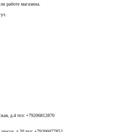
ли работе магазина.
ут.
ская, д.4
тел: +79206812870
 шоссе, д.20
тел: +79206977852