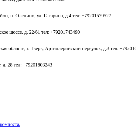
он, п. Оленино, ул. Гагарина, д.4
тел: +79201579527
кое шоссе, д. 22/61
тел: +79201743490
ая область, г. Тверь, Артиллерийский переулок, д.3
тел: +79201
, д. 28
тел: +79201803243
 компоста.