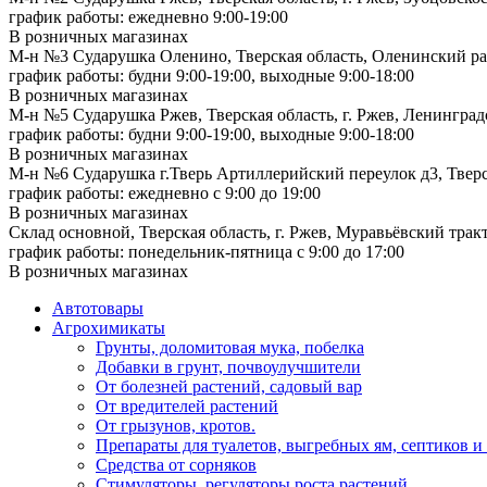
график работы: ежедневно 9:00-19:00
В розничных магазинах
М-н №3 Сударушка Оленино, Тверская область, Оленинский рай
график работы: будни 9:00-19:00, выходные 9:00-18:00
В розничных магазинах
М-н №5 Сударушка Ржев, Тверская область, г. Ржев, Ленинградс
график работы: будни 9:00-19:00, выходные 9:00-18:00
В розничных магазинах
М-н №6 Сударушка г.Тверь Артиллерийский переулок д3, Тверск
график работы: ежедневно с 9:00 до 19:00
В розничных магазинах
Склад основной, Тверская область, г. Ржев, Муравьёвский тракт
график работы: понедельник-пятница с 9:00 до 17:00
В розничных магазинах
Автотовары
Агрохимикаты
Грунты, доломитовая мука, побелка
Добавки в грунт, почвоулучшители
От болезней растений, садовый вар
От вредителей растений
От грызунов, кротов.
Препараты для туалетов, выгребных ям, септиков и
Средства от сорняков
Стимуляторы, регуляторы роста растений