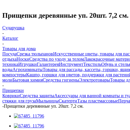
Прищепки деревянные уп. 20шт. 7,2 см.
Сударушка
-
Каталог
-
Товары для дома
Посуда
Срезка тюльпанов
Искусственные цветы, товары для па
отдыха
Носки
Средства по уходу за телом
Лакокрасочные материа
техника
Игрушки
Галантерея
Инструмент
Текстиль
Обувь и стель
воды
Агрохимикаты
Товары для рассады, кассеты, горшки, ящик
компостеры
Кашпо, горшки для цветов, поддержки для растени
моли
Бытовая химия
Средства гигиены
Электротовары
Товары д
-
Прищепки
Коврики
Средства защиты
Аксессуары для ванной комнаты и ту
стяжки для груза
Мыльницы
Скатерти
Тазы пластмассовые
Перч
-
Прищепки деревянные уп. 20шт. 7,2 см.