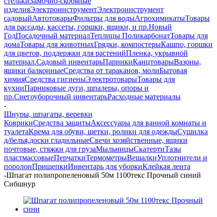
стельки
Замочно-скобяные
изделия
Электроинструмент
Электроинструмент
садовый
Автотовары
Фильтры для воды
Агрохимикаты
Товары
для рассады, кассеты, горшки, ящики, и пр.
Новый
Год
Посадочный материал
Теплицы Поликарбонат
Товары для
дома
Товары для животных
Грядки, компостеры
Кашпо, горшки
для цветов, поддержки для растений
Пленка, укрывной
материал.
Садовый инвентарь
Парники
Канцтовары
Вазоны,
ящики балконные
Средства от тараканов, моли
Бытовая
химия
Средства гигиены
Электротовары
Товары для
кухни
Парниковые дуги, шпалеры, опоры и
пр.
Снегоуборочный инвентарь
Расходные материалы
-
Шнуры, шпагаты, веревки
Коврики
Средства защиты
Аксессуары для ванной комнаты и
туалета
Крема для обуви, щетки, ролики для одежды
Сушилка
д/белья,доски гладильные
Свечи хозяйственные, ящики
почтовые, стяжки для груза
Мыльницы
Скатерти
Тазы
пластмассовые
Перчатки
Термометры
Вешалки
Уплотнители и
поролон
Прищепки
Инвентарь для уборки
Клейкая лента
-
Шпагат полипропеленовый 50м 1100текс Прочный синий
Сибшнур