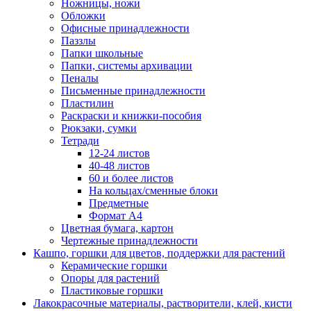
Ножницы, ножи
Обложки
Офисные принадлежности
Паззлы
Папки школьные
Папки, системы архивации
Пеналы
Письменные принадлежности
Пластилин
Раскраски и книжки-пособия
Рюкзаки, сумки
Тетради
12-24 листов
40-48 листов
60 и более листов
На кольцах/сменные блоки
Предметные
Формат А4
Цветная бумага, картон
Чертежные принадлежности
Кашпо, горшки для цветов, поддержки для растений
Керамические горшки
Опоры для растений
Пластиковые горшки
Лакокрасочные материалы, растворители, клей, кисти