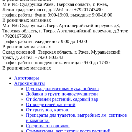
М-н №5 Сударушка Ржев, Тверская область, г. Ржев,
Ленинградское шоссе, д. 22/61
тел: +79201743490
график работы: будни 9:00-19:00, выходные 9:00-18:00
В розничных магазинах
М-н №6 Сударушка г.Тверь Артиллерийский переулок д3,
Тверская область, г. Тверь, Артиллерийский переулок, д.3
тел:
+79201675060
график работы: ежедневно с 9:00 до 19:00
В розничных магазинах
Склад основной, Тверская область, г. Ржев, Муравьёвский
тракт, д. 28
тел: +79201803243
график работы: понедельник-пятница с 9:00 до 17:00
В розничных магазинах
Автотовары
Агрохимикаты
Грунты, доломитовая мука, побелка
Добавки в грунт, почвоулучшители
От болезней растений, садовый вар
От вредителей растений
От грызунов, кротов.
Препараты для туалетов, выгребных ям, септиков
и компоста.
Средства от сорняков
Стимуляторы, регуляторы роста растений