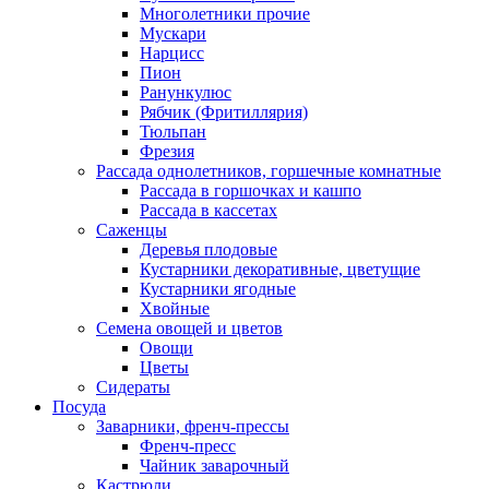
Многолетники прочие
Мускари
Нарцисс
Пион
Ранункулюс
Рябчик (Фритиллярия)
Тюльпан
Фрезия
Рассада однолетников, горшечные комнатные
Рассада в горшочках и кашпо
Рассада в кассетах
Саженцы
Деревья плодовые
Кустарники декоративные, цветущие
Кустарники ягодные
Хвойные
Семена овощей и цветов
Овощи
Цветы
Сидераты
Посуда
Заварники, френч-прессы
Френч-пресс
Чайник заварочный
Кастрюли