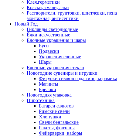
Клея,герметики
Краски, эмали, лаки
Растворители, грунтовки, шпатлевки, пена
монтажная, антисептики
Новый Год
Гирлянды светодиодные
Ёлки искусственные
Елочные украшения и шары
Бусы
Подвески
Украшения елочные
Шары
Елочные украшения стекло
Новогодние сувениры и игрушки
Фигурки символ года гипс, керамика
Магниты
Брелоки
Новогодняя упаковка
Пиротехника
Батареи салютов
Римские свечи
Хлопушки
Свечи бенгальские
Ракеты, фонтаны
Фейерверки, наборы