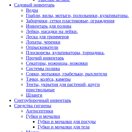
Садовый инвентарь
Ведра
Грабли, вилы, мотыги, полольники, культиваторы.
Заборчики, сетки пластиковые, ограждения
Инвентарь для полива
Лейки, насадки на лейки.
Леска для триммеров
Лопаты, черенки
Опрыскиватели
Плоскорезы, культиваторы, торнадика.
Прочий инвентарь
Секаторы, ножницы, ножовки
Системы полива
Совки, мотыжки, грабельки, рыхлители
Тачки, колёса, камеры
Тенты, укрытия для растений, круги
приствольные
Шланги
Снегоуборочный инвентарь
Средства гигиены
Антисептики
Губки и мочалки
Губки и мочалки для посуды
Губки и мочалки для тела