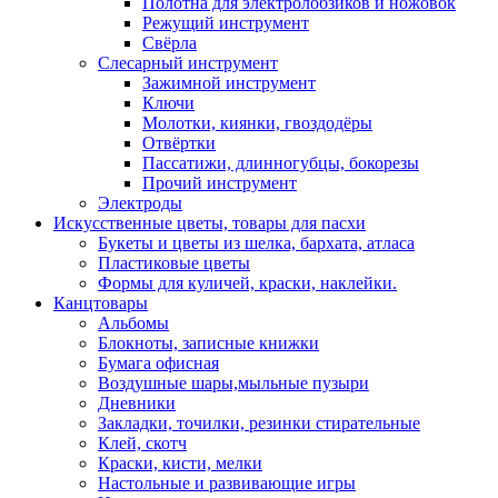
Полотна для электролобзиков и ножовок
Режущий инструмент
Свёрла
Слесарный инструмент
Зажимной инструмент
Ключи
Молотки, киянки, гвоздодёры
Отвёртки
Пассатижи, длинногубцы, бокорезы
Прочий инструмент
Электроды
Искусственные цветы, товары для пасхи
Букеты и цветы из шелка, бархата, атласа
Пластиковые цветы
Формы для куличей, краски, наклейки.
Канцтовары
Альбомы
Блокноты, записные книжки
Бумага офисная
Воздушные шары,мыльные пузыри
Дневники
Закладки, точилки, резинки стирательные
Клей, скотч
Краски, кисти, мелки
Настольные и развивающие игры