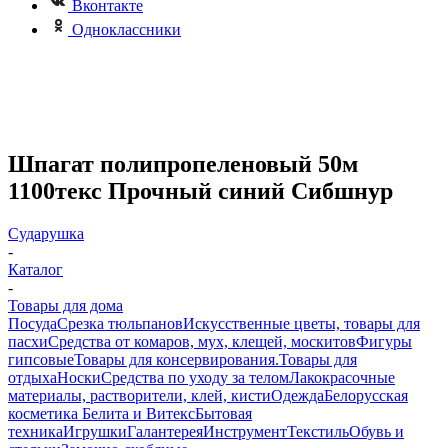
Вконтакте
Одноклассники
Шпагат полипропеленовый 50м
1100текс Прочный синий Сибшнур
Сударушка
-
Каталог
-
Товары для дома
Посуда
Срезка тюльпанов
Искусственные цветы, товары для
пасхи
Средства от комаров, мух, клещей, москитов
Фигуры
гипсовые
Товары для консервирования.
Товары для
отдыха
Носки
Средства по уходу за телом
Лакокрасочные
материалы, растворители, клей, кисти
Одежда
Белорусская
косметика Белита и Витекс
Бытовая
техника
Игрушки
Галантерея
Инструмент
Текстиль
Обувь и