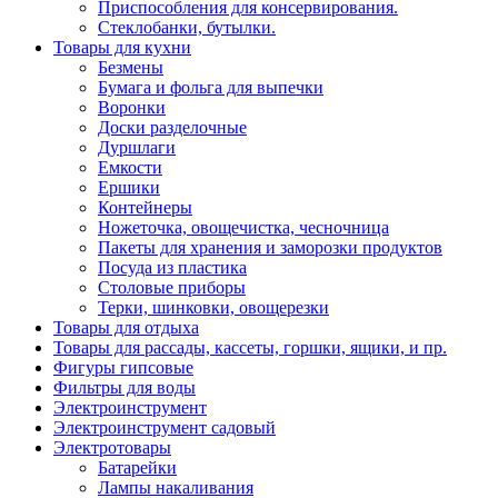
Приспособления для консервирования.
Стеклобанки, бутылки.
Товары для кухни
Безмены
Бумага и фольга для выпечки
Воронки
Доски разделочные
Дуршлаги
Емкости
Ершики
Контейнеры
Ножеточка, овощечистка, чесночница
Пакеты для хранения и заморозки продуктов
Посуда из пластика
Столовые приборы
Терки, шинковки, овощерезки
Товары для отдыха
Товары для рассады, кассеты, горшки, ящики, и пр.
Фигуры гипсовые
Фильтры для воды
Электроинструмент
Электроинструмент садовый
Электротовары
Батарейки
Лампы накаливания