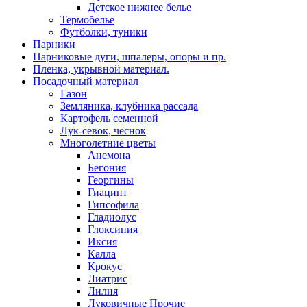
Детское нижнее белье
Термобелье
Футболки, туники
Парники
Парниковые дуги, шпалеры, опоры и пр.
Пленка, укрывной материал.
Посадочный материал
Газон
Земляника, клубника рассада
Картофель семенной
Лук-севок, чеснок
Многолетние цветы
Анемона
Бегония
Георгины
Гиацинт
Гипсофила
Гладиолус
Глоксиния
Иксия
Калла
Крокус
Лиатрис
Лилия
Луковичные Прочие