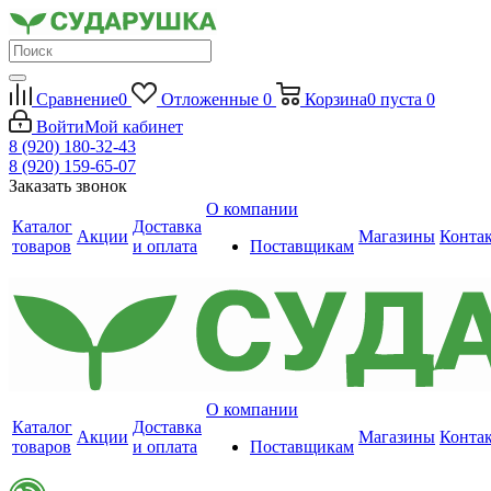
Сравнение
0
Отложенные
0
Корзина
0
пуста
0
Войти
Мой кабинет
8 (920) 180-32-43
8 (920) 159-65-07
Заказать звонок
О компании
Каталог
Доставка
Акции
Магазины
Конта
товаров
и оплата
Поставщикам
О компании
Каталог
Доставка
Акции
Магазины
Конта
товаров
и оплата
Поставщикам