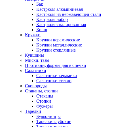
Бак
Кастрюля алюминиевая
Кастрюля из нержавеющей стали
Кастрюля набор
Кастрюля эмалированная
Ковш
Кружки
Кружки керамические
Кружки металлические
Кружки стеклянные
Кувшины
Миски, тазы
Противни, формы для выпечки
Салатники
Салатники керамика
Салатники стекло
Сковороды
Стаканы, стопки
Стаканы
Стопки
Фужеры
Тарелки
Бульонницы
Тарелки глубокие
Тарелки мелкие