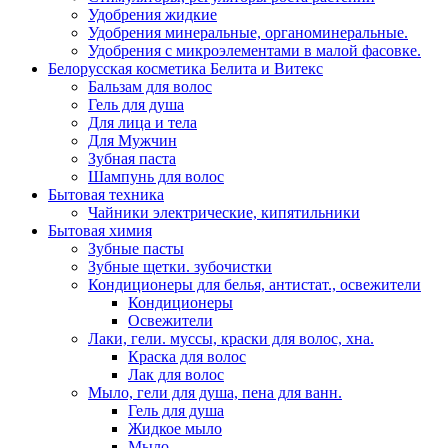
Удобрения жидкие
Удобрения минеральные, органоминеральные.
Удобрения с микроэлементами в малой фасовке.
Белорусская косметика Белита и Витекс
Бальзам для волос
Гель для душа
Для лица и тела
Для Мужчин
Зубная паста
Шампунь для волос
Бытовая техника
Чайники электрические, кипятильники
Бытовая химия
Зубные пасты
Зубные щетки. зубочистки
Кондиционеры для белья, антистат., освежители
Кондиционеры
Освежители
Лаки, гели. муссы, краски для волос, хна.
Краска для волос
Лак для волос
Мыло, гели для душа, пена для ванн.
Гель для душа
Жидкое мыло
Мыло