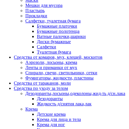
Маски
Мешки для мусора
Пластырь
Прокладки
Салфетки, туалетная бумага
Бумажные платочки
Бумажные полотенца
Ватные палочки,шарики
Диски бумажные
Салфетки
Туалетная бумага
Средства от комаров, мух, клещей, москитов
Аэрозоли, лосьоны, крема
Ленты и приманки от мух
Спирали, свечи, светильники, сетки
Фумигаторы, жидкости, пластины
Средства от тараканов, моли
Средства по уходу за телом
Дезодоранты,лосьоны,одеколоны,жид-ть д/сн.лака
Дезодоранты
Жидкость д/снятия лака,лак
Крема
Детские крема
Крема для лица и тела
Крема для ног