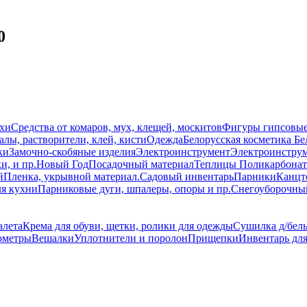
0
схи
Средства от комаров, мух, клещей, москитов
Фигуры гипсовы
лы, растворители, клей, кисти
Одежда
Белорусская косметика Бе
ки
Замочно-скобяные изделия
Электроинструмент
Электроинструм
и, и пр.
Новый Год
Посадочный материал
Теплицы Поликарбонат
й
Пленка, укрывной материал.
Садовый инвентарь
Парники
Канцт
ля кухни
Парниковые дуги, шпалеры, опоры и пр.
Снегоуборочны
алета
Крема для обуви, щетки, ролики для одежды
Сушилка д/бель
ометры
Вешалки
Уплотнители и поролон
Прищепки
Инвентарь дл