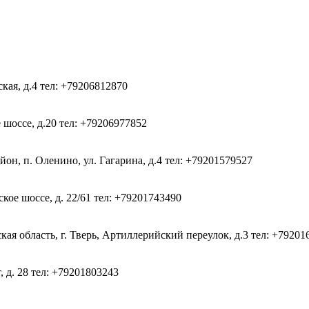
ская, д.4
тел: +79206812870
 шоссе, д.20
тел: +79206977852
он, п. Оленино, ул. Гагарина, д.4
тел: +79201579527
кое шоссе, д. 22/61
тел: +79201743490
ая область, г. Тверь, Артиллерийский переулок, д.3
тел: +79201
, д. 28
тел: +79201803243