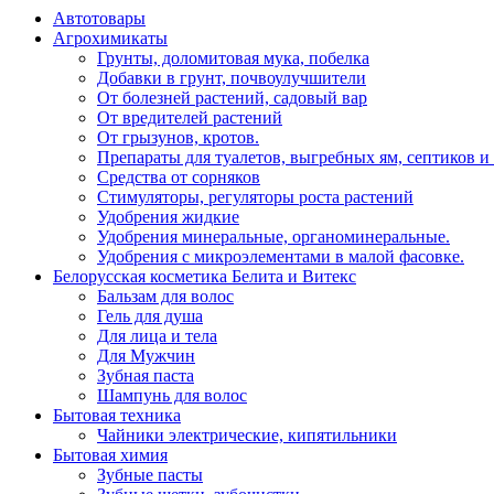
Автотовары
Агрохимикаты
Грунты, доломитовая мука, побелка
Добавки в грунт, почвоулучшители
От болезней растений, садовый вар
От вредителей растений
От грызунов, кротов.
Препараты для туалетов, выгребных ям, септиков и
Средства от сорняков
Стимуляторы, регуляторы роста растений
Удобрения жидкие
Удобрения минеральные, органоминеральные.
Удобрения с микроэлементами в малой фасовке.
Белорусская косметика Белита и Витекс
Бальзам для волос
Гель для душа
Для лица и тела
Для Мужчин
Зубная паста
Шампунь для волос
Бытовая техника
Чайники электрические, кипятильники
Бытовая химия
Зубные пасты