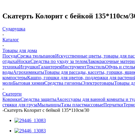
Скатерть Колорит с бейкой 135*110см/3
Сударушка
-
Каталог
-
Товары для дома
Посуда
Срезка тюльпанов
Искусственные цветы, товары для па
отдыха
Носки
Средства по уходу за телом
Лакокрасочные материа
техника
Игрушки
Галантерея
Инструмент
Текстиль
Обувь и стель
воды
Агрохимикаты
Товары для рассады, кассеты, горшки, ящик
компостеры
Кашпо, горшки для цветов, поддержки для растени
моли
Бытовая химия
Средства гигиены
Электротовары
Товары д
-
Скатерти
Коврики
Средства защиты
Аксессуары для ванной комнаты и ту
стяжки для груза
Мыльницы
Тазы пластмассовые
Перчатки
Терм
-
Скатерть Колорит с бейкой 135*110см/30