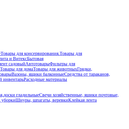
е
Товары для консервирования.
Товары для
лита и Витекс
Бытовая
ент садовый
Автотовары
Фильтры для
Товары для дома
Товары для животных
Грядки,
овары
Вазоны, ящики балконные
Средства от тараканов,
й инвентарь
Расходные материалы
я,доски гладильные
Свечи хозяйственные, ящики почтовые,
я уборки
Шнуры, шпагаты, веревки
Клейкая лента