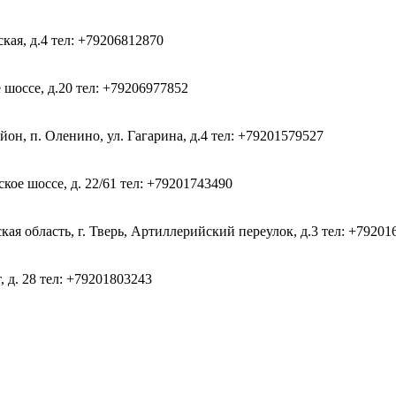
ская, д.4
тел: +79206812870
 шоссе, д.20
тел: +79206977852
он, п. Оленино, ул. Гагарина, д.4
тел: +79201579527
кое шоссе, д. 22/61
тел: +79201743490
ая область, г. Тверь, Артиллерийский переулок, д.3
тел: +79201
, д. 28
тел: +79201803243