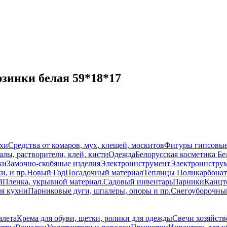
рзинки белая 59*18*17
схи
Средства от комаров, мух, клещей, москитов
Фигуры гипсовы
лы, растворители, клей, кисти
Одежда
Белорусская косметика Бе
ки
Замочно-скобяные изделия
Электроинструмент
Электроинструм
и, и пр.
Новый Год
Посадочный материал
Теплицы Поликарбонат
й
Пленка, укрывной материал.
Садовый инвентарь
Парники
Канцт
ля кухни
Парниковые дуги, шпалеры, опоры и пр.
Снегоуборочны
алета
Крема для обуви, щетки, ролики для одежды
Свечи хозяйств