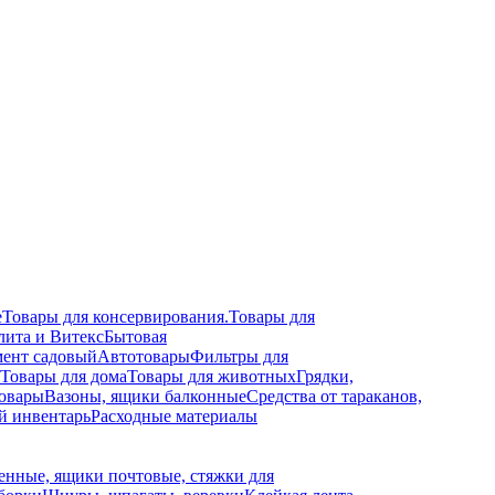
е
Товары для консервирования.
Товары для
лита и Витекс
Бытовая
ент садовый
Автотовары
Фильтры для
Товары для дома
Товары для животных
Грядки,
овары
Вазоны, ящики балконные
Средства от тараканов,
й инвентарь
Расходные материалы
енные, ящики почтовые, стяжки для