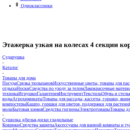
Одноклассники
Этажерка узкая на колесах 4 секции ко
Сударушка
-
Каталог
-
Товары для дома
Посуда
Срезка тюльпанов
Искусственные цветы, товары для па
отдыха
Носки
Средства по уходу за телом
Лакокрасочные материа
техника
Игрушки
Галантерея
Инструмент
Текстиль
Обувь и стель
воды
Агрохимикаты
Товары для рассады, кассеты, горшки, ящик
компостеры
Кашпо, горшки для цветов, поддержки для растени
моли
Бытовая химия
Средства гигиены
Электротовары
Товары д
-
Сушилка д/белья,доски гладильные
Коврики
Средства защиты
Аксессуары для ванной комнаты и ту