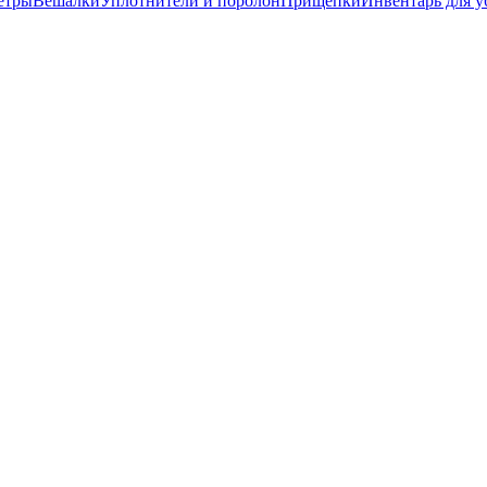
етры
Вешалки
Уплотнители и поролон
Прищепки
Инвентарь для у