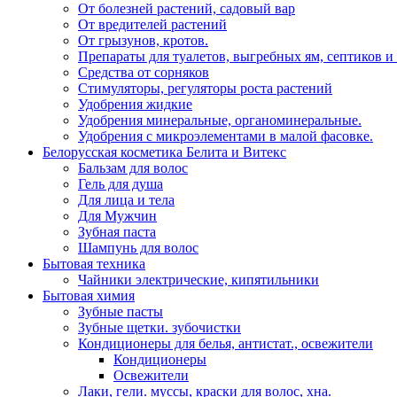
От болезней растений, садовый вар
От вредителей растений
От грызунов, кротов.
Препараты для туалетов, выгребных ям, септиков и
Средства от сорняков
Стимуляторы, регуляторы роста растений
Удобрения жидкие
Удобрения минеральные, органоминеральные.
Удобрения с микроэлементами в малой фасовке.
Белорусская косметика Белита и Витекс
Бальзам для волос
Гель для душа
Для лица и тела
Для Мужчин
Зубная паста
Шампунь для волос
Бытовая техника
Чайники электрические, кипятильники
Бытовая химия
Зубные пасты
Зубные щетки. зубочистки
Кондиционеры для белья, антистат., освежители
Кондиционеры
Освежители
Лаки, гели. муссы, краски для волос, хна.