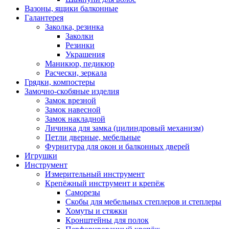
Вазоны, ящики балконные
Галантерея
Заколка, резинка
Заколки
Резинки
Украшения
Маникюр, педикюр
Расчески, зеркала
Грядки, компостеры
Замочно-скобяные изделия
Замок врезной
Замок навесной
Замок накладной
Личинка для замка (цилиндровый механизм)
Петли дверные, мебельные
Фурнитура для окон и балконных дверей
Игрушки
Инструмент
Измерительный инструмент
Крепёжный инструмент и крепёж
Саморезы
Скобы для мебельных степлеров и степлеры
Хомуты и стяжки
Кронштейны для полок