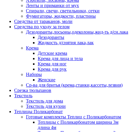
Аэрозоли, лосьоны, крема
Ленты и приманки от мух
Спирали, свечи, светильники, сетки
Фумигаторы, жидкости, пластины
Средства от тараканов, моли
Средства по уходу за телом
Дезодоранты,лосьоны,одеколоны,жид-ть д/сн.лака
Дезодоранты
Жидкость д/снятия лака,лак
Крема
Детские крема
Крема для лица и тела
Крема для ног
Крема для рук
Наборы
Женские
Ср-ва для бритья (крема,станки,кассеты,лезвия)
Срезка тюльпанов
Текстиль
Текстиль для дома
Текстиль для кухни
Теплицы Поликарбонат
Готовые комплекты Теплиц с Поликарбонатом
Теплицы с Поликарбонатом ширина 3м
длина 4м