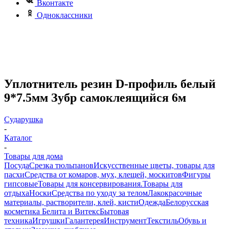
Вконтакте
Одноклассники
Уплотнитель резин D-профиль белый
9*7.5мм Зубр самоклеящийся 6м
Сударушка
-
Каталог
-
Товары для дома
Посуда
Срезка тюльпанов
Искусственные цветы, товары для
пасхи
Средства от комаров, мух, клещей, москитов
Фигуры
гипсовые
Товары для консервирования.
Товары для
отдыха
Носки
Средства по уходу за телом
Лакокрасочные
материалы, растворители, клей, кисти
Одежда
Белорусская
косметика Белита и Витекс
Бытовая
техника
Игрушки
Галантерея
Инструмент
Текстиль
Обувь и