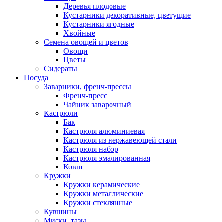
Деревья плодовые
Кустарники декоративные, цветущие
Кустарники ягодные
Хвойные
Семена овощей и цветов
Овощи
Цветы
Сидераты
Посуда
Заварники, френч-прессы
Френч-пресс
Чайник заварочный
Кастрюли
Бак
Кастрюля алюминиевая
Кастрюля из нержавеющей стали
Кастрюля набор
Кастрюля эмалированная
Ковш
Кружки
Кружки керамические
Кружки металлические
Кружки стеклянные
Кувшины
Миски, тазы