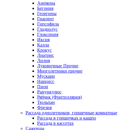
Анемона
Бегония
Георгины
Гиацинт
Гипсофила
Гладиолус
Глоксиния
Иксия
Калла
Крокус
Лиатрис
Лилия
Луковичные Прочие
Многолетники прочие
Мускари
Нарцисс
Пион
Ранункулюс
Рябчик (Фритиллярия)
Тюльпан
Фрезия
Рассада однолетников, горшечные комнатные
Рассада в горшочках и кашпо
Рассада в кассетах
Саженцы