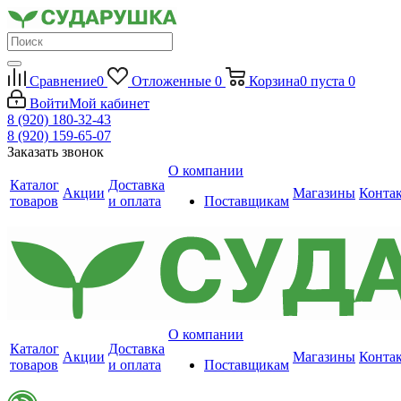
Сравнение
0
Отложенные
0
Корзина
0
пуста
0
Войти
Мой кабинет
8 (920) 180-32-43
8 (920) 159-65-07
Заказать звонок
О компании
Каталог
Доставка
Акции
Магазины
Конта
товаров
и оплата
Поставщикам
О компании
Каталог
Доставка
Акции
Магазины
Конта
товаров
и оплата
Поставщикам