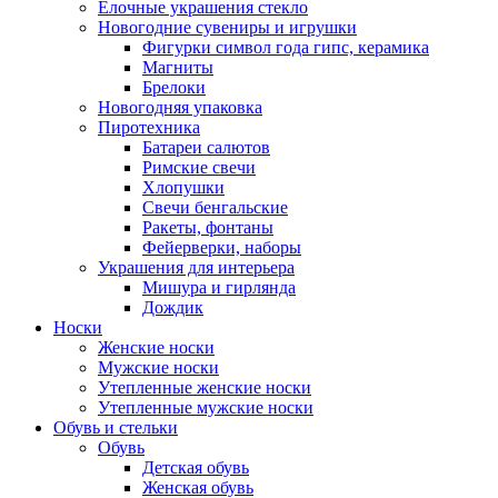
Елочные украшения стекло
Новогодние сувениры и игрушки
Фигурки символ года гипс, керамика
Магниты
Брелоки
Новогодняя упаковка
Пиротехника
Батареи салютов
Римские свечи
Хлопушки
Свечи бенгальские
Ракеты, фонтаны
Фейерверки, наборы
Украшения для интерьера
Мишура и гирлянда
Дождик
Носки
Женские носки
Мужские носки
Утепленные женские носки
Утепленные мужские носки
Обувь и стельки
Обувь
Детская обувь
Женская обувь