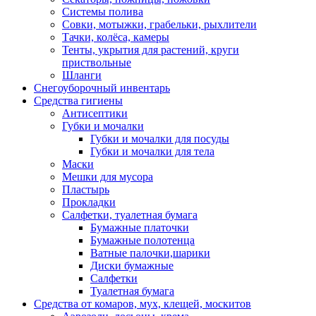
Системы полива
Совки, мотыжки, грабельки, рыхлители
Тачки, колёса, камеры
Тенты, укрытия для растений, круги
приствольные
Шланги
Снегоуборочный инвентарь
Средства гигиены
Антисептики
Губки и мочалки
Губки и мочалки для посуды
Губки и мочалки для тела
Маски
Мешки для мусора
Пластырь
Прокладки
Салфетки, туалетная бумага
Бумажные платочки
Бумажные полотенца
Ватные палочки,шарики
Диски бумажные
Салфетки
Туалетная бумага
Средства от комаров, мух, клещей, москитов