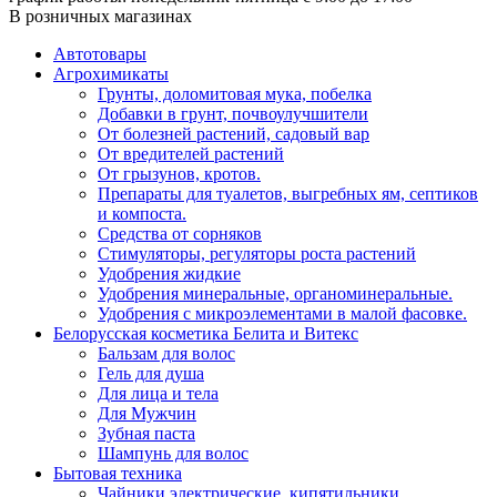
В розничных магазинах
Автотовары
Агрохимикаты
Грунты, доломитовая мука, побелка
Добавки в грунт, почвоулучшители
От болезней растений, садовый вар
От вредителей растений
От грызунов, кротов.
Препараты для туалетов, выгребных ям, септиков
и компоста.
Средства от сорняков
Стимуляторы, регуляторы роста растений
Удобрения жидкие
Удобрения минеральные, органоминеральные.
Удобрения с микроэлементами в малой фасовке.
Белорусская косметика Белита и Витекс
Бальзам для волос
Гель для душа
Для лица и тела
Для Мужчин
Зубная паста
Шампунь для волос
Бытовая техника
Чайники электрические, кипятильники