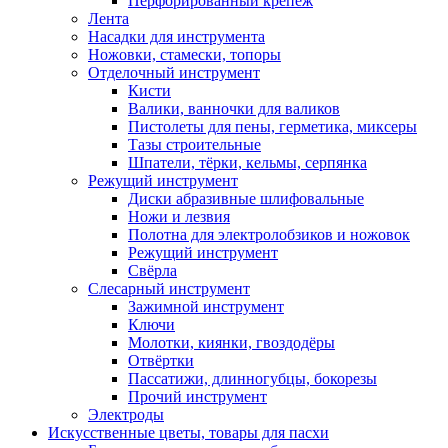
Перфорированный крепёж
Лента
Насадки для инструмента
Ножовки, стамески, топоры
Отделочный инструмент
Кисти
Валики, ванночки для валиков
Пистолеты для пены, герметика, миксеры
Тазы строительные
Шпатели, тёрки, кельмы, серпянка
Режущий инструмент
Диски абразивные шлифовальные
Ножи и лезвия
Полотна для электролобзиков и ножовок
Режущий инструмент
Свёрла
Слесарный инструмент
Зажимной инструмент
Ключи
Молотки, киянки, гвоздодёры
Отвёртки
Пассатижи, длинногубцы, бокорезы
Прочий инструмент
Электроды
Искусственные цветы, товары для пасхи