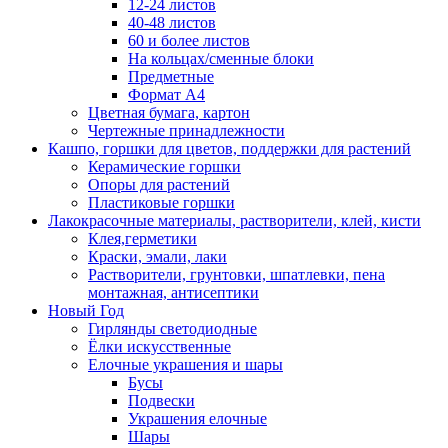
12-24 листов
40-48 листов
60 и более листов
На кольцах/сменные блоки
Предметные
Формат А4
Цветная бумага, картон
Чертежные принадлежности
Кашпо, горшки для цветов, поддержки для растений
Керамические горшки
Опоры для растений
Пластиковые горшки
Лакокрасочные материалы, растворители, клей, кисти
Клея,герметики
Краски, эмали, лаки
Растворители, грунтовки, шпатлевки, пена
монтажная, антисептики
Новый Год
Гирлянды светодиодные
Ёлки искусственные
Елочные украшения и шары
Бусы
Подвески
Украшения елочные
Шары