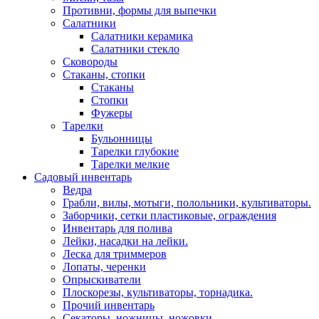
Противни, формы для выпечки
Салатники
Салатники керамика
Салатники стекло
Сковороды
Стаканы, стопки
Стаканы
Стопки
Фужеры
Тарелки
Бульонницы
Тарелки глубокие
Тарелки мелкие
Садовый инвентарь
Ведра
Грабли, вилы, мотыги, полольники, культиваторы.
Заборчики, сетки пластиковые, ограждения
Инвентарь для полива
Лейки, насадки на лейки.
Леска для триммеров
Лопаты, черенки
Опрыскиватели
Плоскорезы, культиваторы, торнадика.
Прочий инвентарь
Секаторы, ножницы, ножовки